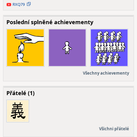
RXQ79
YouTube
Poslední splněné achievementy
Všechny achievementy
Přátelé (1)
Všichni přátelé