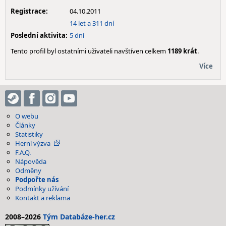
Registrace:
04.10.2011
14 let a 311 dní
Poslední aktivita:
5 dní
Tento profil byl ostatními uživateli navštíven celkem
1189 krát
.
Více
O webu
Články
Statistiky
Herní výzva
F.A.Q.
Nápověda
Odměny
Podpořte nás
Podmínky užívání
Kontakt a reklama
2008–2026
Tým Databáze-her.cz