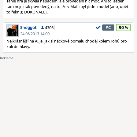
Tahle hra je skvělá nápadem, ale provedení nic moc. Ani to ježdění
tam nejni tak povedený, na to, že v Mafii byl jízdní model (ano, opět
to řeknu) DOKONALEJ.
90
Shoggot
4306
PC
24.06.2013 14:00
Nejkrásnější na AI je, jak si náckové pomalu choděj kolem rohů pro
kuli do hlavy.