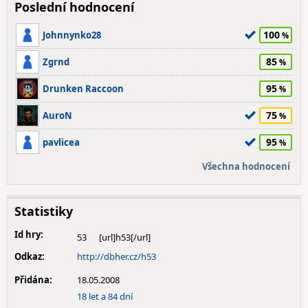
Poslední hodnocení
100
Johnnynko28
85
Zgrnd
95
Drunken Raccoon
75
AuroN
95
pavlicea
Všechna hodnocení
Statistiky
Id hry:
53
Odkaz:
http://dbher.cz/h53
Přidána:
18.05.2008
18 let a 84 dní