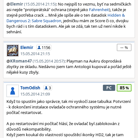
@
Elemir
(15.05.2014 21:15)
: No nejspíš to vezmu, byť na sedmičkách
asi nejde "protipirátská" ochrana (stejně jako
Fahrenheit
), takže je
stejně potřeba crack ... Mně jde spíše ale o ten datadisk
Hidden &
Dangerous 2: Sabre Squadron
, jedničku mám ze Score či co, dvojku
bych rád i s tím datadiskem. Ale jak se zdá, tak ten už není nikde k
sehnání.
--
Elemir
1156
15.05.2014 21:15
@
KRoman47
(15.05.2014 20:57)
: Playman na Aukru doprodává
zbytky ze skladu. Nedávno jsem tam Antologii kupoval a pořád ještě
nějaké kusy zbyly.
85
TomOdish
3
PC
15.05.2014 21:09
Když to spustím jako správce, tak mi vyskočí zase tabulka: Potvrzení
- k dokončení instalace ovladače ochranného systému je nutné
počítač restartovat.
A po restartování mi počítač hlásí, že ovladač byl zablokován z
důvodů nekompatibility.
Když jsem koukal do vlastností spouštěcí ikonky HD2, tak je tam