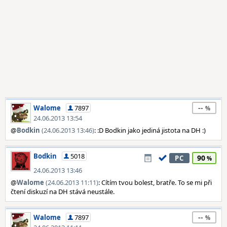
--
Walome
7897
24.06.2013 13:54
@
Bodkin
(24.06.2013 13:46)
: :D Bodkin jako jediná jistota na DH :)
Bodkin
5018
90
PC
24.06.2013 13:46
@
Walome
(24.06.2013 11:11)
: Cítím tvou bolest, bratře. To se mi při
čtení diskuzí na DH stává neustále.
--
Walome
7897