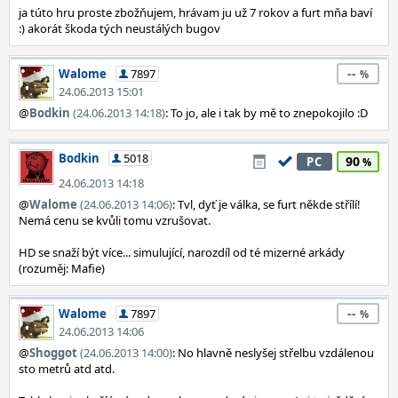
ja túto hru proste zbožňujem, hrávam ju už 7 rokov a furt mňa baví
:) akorát škoda tých neustálých bugov
--
Walome
7897
24.06.2013 15:01
@
Bodkin
(24.06.2013 14:18)
: To jo, ale i tak by mě to znepokojilo :D
Bodkin
5018
90
PC
24.06.2013 14:18
@
Walome
(24.06.2013 14:06)
: Tvl, dyť je válka, se furt někde střílí!
Nemá cenu se kvůli tomu vzrušovat.
HD se snaží být více... simulující, narozdíl od té mizerné arkády
(rozuměj: Mafie)
--
Walome
7897
24.06.2013 14:06
@
Shoggot
(24.06.2013 14:00)
: No hlavně neslyšej střelbu vzdálenou
sto metrů atd atd.