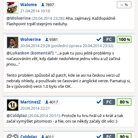
--
Walome
7897
21.04.2014 10:18
@
Wolverine
(20.04.2014 23:28)
: Aha, zajímavý. Každopádně
Flashpoint trpěl stejnými neduhy.
100
Wolverine
9381
PC
20.04.2014 23:28 (poslední úprava 20.04.2014 23:32)
@
Lukaskon (komentář)
: "...a pak tu jsou ještě problémy s
načasováním vět, kdy dabér nedořekne jednu větu a už začíná
jinou..."
Tento problém způsobil až patch, kde se asi na českou verzi už
nebraly ohledy, a používalo se časování z anglické verze. Pamatuji si,
že v (původní) verzi 1.0 bylo vše OK.
80
MartinezZ
4017
PC
20.04.2014 22:21
@
Coldplaz
(20.04.2014 20:51)
: Protože tu hru hrál už x-krát a tak
začal vymýšlet pitomosti - a hle, oni se někdy začaly dít věci :)
90
Coldplaz
4011
PC