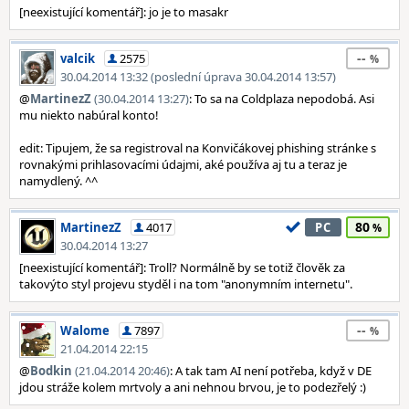
[neexistující komentář]: jo je to masakr
--
valcik
2575
30.04.2014 13:32 (poslední úprava 30.04.2014 13:57)
@
MartinezZ
(30.04.2014 13:27)
: To sa na Coldplaza nepodobá. Asi
mu niekto nabúral konto!
edit: Tipujem, že sa registroval na Konvičákovej phishing stránke s
rovnakými prihlasovacími údajmi, aké používa aj tu a teraz je
namydlený. ^^
80
MartinezZ
4017
PC
30.04.2014 13:27
[neexistující komentář]: Troll? Normálně by se totiž člověk za
takovýto styl projevu styděl i na tom "anonymním internetu".
--
Walome
7897
21.04.2014 22:15
@
Bodkin
(21.04.2014 20:46)
: A tak tam AI není potřeba, když v DE
jdou stráže kolem mrtvoly a ani nehnou brvou, je to podezřelý :)