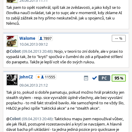
24.06.2013 11:11
Tak jsem to opět rozehrál, spíš tak ze zvědavosti, a jako když se to
člověka naučí ovládat, tak je to supr, ale v momentě, kdy zklame AI
to zabíjí zážitek ze hry přímo neskutečně. Jak u spojenců, tak u
Němců.
--
Walome
7897
10.04.2013 09:12
@
Cobot
(09.04.2013 20:48)
: Nojo, v teorii to zní dobře, ale v praxi to
vypadá tak, že to "krytí" spočívá v čumění do zdi a případné střílení
do parapetu. Takže je lepší vzít vše do svých rukou.
JohnCZ
11555
95
PC
09.04.2013 21:12
Tak já to, pokud si dobře pamatuju, pokud možno hrál prakticky jen
stealth stylem - resp. sice vyvraždit úplně všechny, ale bez vyvolání
poplachu - to mě fakt strašně bavilo. Ale samozřejmě to ne vždy šlo,
H&D2 je přeci spíše "taktická akce" a ne "stealth akce".
@
Cobot
(09.04.2013 20:48)
: Taktickou mapu jsem nepoužíval vůbec,
ale jak říkáš, postupné rozestavování a krytí se navzájem. A hlavně
dávat bacha při ukládání - ta jedna jediná pozice pro quicksave je