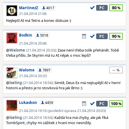
80
MartinezZ
4017
PC
21.04.2014 21:06
Nejlepší AI má Tetris a konec diskuze :)
Bodkin
5018
90
PC
21.04.2014 20:46
@
Walome
(21.04.2014 20:33)
: Zase není třeba tolik přehánět. Tobě
třeba přišlo, že Skyrim má tu AI nějak o moc lepší?
--
Walome
7897
21.04.2014 20:33
@
lseling
(21.04.2014 18:54)
: Simtě, Deus Ex má nejtupější AI v herní
historii a přesto je to stovková hra jak Brno :)
Lukaskon
4459
100
PC
21.04.2014 19:16 (poslední úprava 21.04.2014 20:03)
@
lseling
(21.04.2014 18:54)
: Každá hra má chyby, ale jak říká
TombSpirit, chyby mi zážitek z hraní moc nesnižily.