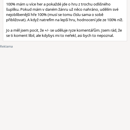
100% mám u více her a pokaždé jde o hru z trochu odlišného
šuplíku. Pokud mám v daném žánru už něco nahráno, udělím své
nejoblíbenější hře 100% (musí se tomu číslu sama o sobě
přibližovat). A když natrefím na lepší hru, hodnocení jde ze 100% níž.
Jo a měl jsem pocit, že +/- se uděluje ryze komentářům. Jsem rád, že
se ti koment líbil, ale kdybys mi to neřekl, asi bych to nepoznal.