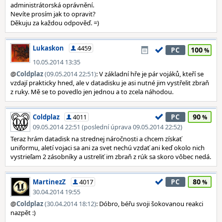
administrátorská oprávnění.
Nevíte prosím jak to opravit?
Děkuju za každou odpověď. =)
Lukaskon
4459
100
PC
10.05.2014 13:35
@
Coldplaz
(09.05.2014 22:51)
: V základní hře je pár vojáků, kteří se
vzdají prakticky hned, ale v datadisku je asi nutné jim vystřelit zbraň
z ruky. Mě se to povedlo jen jednou a to zcela náhodou.
90
Coldplaz
4011
PC
09.05.2014 22:51 (poslední úprava 09.05.2014 22:52)
Teraz hrám datadisk na strednej náročnosti a chcem získať
uniformu, aletí vojaci sa ani za svet nechú vzdať ani keď okolo nich
vystrieľam 2 zásobníky a ustreliť im zbraň z rúk sa skoro vôbec nedá.
80
MartinezZ
4017
PC
30.04.2014 19:55
@
Coldplaz
(30.04.2014 18:12)
: Dóbro, béřu svoji šokovanou reakci
nazpět :)