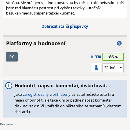
strašná. Ale hrát jen s jednou postavou by mě asi tolik nebavilo - měl
jsem rád hlavně tu pestrost při výběru taktiky - útočník,
bazukář/medik, sniper a těžkej kulomet.
Zobrazit starší příspěvky
Platformy a hodnocení
86
PC
330
Hodnotit, napsat komentář, diskutovat…
Jako
zaregistrovaný
a
přihlášený
uživatel můžete tuto hru
nejen ohodnotit, ale také k ní případně napsat komentář,
diskutovat o ní či ji zařadit do některého ze seznamů (vlastním,
chci atd.).