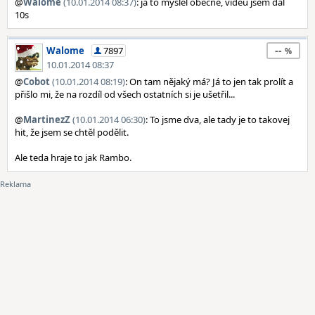
@
Walome
(10.01.2014 08:37)
: já to myslel obecně, videu jsem dal
10s
--
Walome
7897
10.01.2014 08:37
@
Cobot
(10.01.2014 08:19)
: On tam nějaký má? Já to jen tak prolít a
přišlo mi, že na rozdíl od všech ostatních si je ušetřil...
@
MartinezZ
(10.01.2014 06:30)
: To jsme dva, ale tady je to takovej
hit, že jsem se chtěl podělit.
Ale teda hraje to jak Rambo.