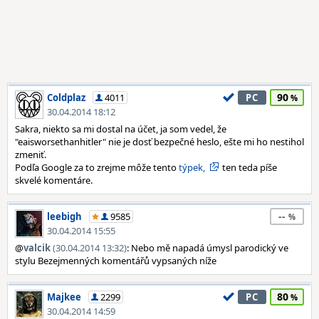
90
Coldplaz
4011
PC
30.04.2014 18:12
Sakra, niekto sa mi dostal na účet, ja som vedel, že
"eaisworsethanhitler" nie je dosť bezpečné heslo, ešte mi ho nestihol
zmeniť.
Podľa Google za to zrejme môže tento
týpek,
ten teda píše
skvelé komentáre.
--
leebigh
9585
30.04.2014 15:55
@
valcik
(30.04.2014 13:32)
: Nebo mě napadá úmysl parodický ve
stylu Bezejmenných komentářů vypsaných níže
80
Majkee
2299
PC
30.04.2014 14:59