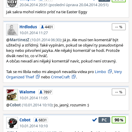
20.04.2014 20:51 (poslední úprava 20.04.2014 20:51)
Jak sakra mohol niekto prísť na tie Easter Eggy
--
Hrdlodus
4401
10.01.2014 11:27
@
MartinezZ
(10.01.2014 06:30)
: Já jo. Ale musí ten komentář být
užitečný a střídmý. Také vypínám, pokud se objeví ty pseudovtipné
kecy nebo pitvoření jazyka. Ale nějaký komentář se hodí. Protože
divák neví to, co ví hráč.
A občas nevadí ani nějaký komentář navíc, pokud není otravný.
Tak se mi líbila nebo mi alespoň nevadila videa pro
Limbo
,
Very
Organized Thief
nebo
CrimeCraft
.
--
Walome
7897
10.01.2014 11:05
@
Cobot
(10.01.2014 10:10)
: Jo, jasný, rozumim :)
90
Cobot
6831
PC
10.01.2014 10:10