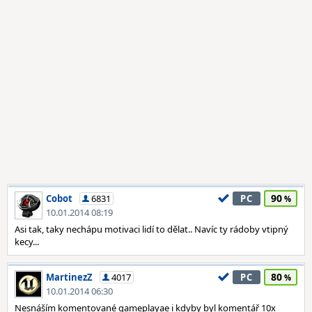
90
Cobot
6831
PC
10.01.2014 08:19
Asi tak, taky nechápu motivaci lidí to dělat.. Navíc ty rádoby vtipný
kecy...
80
MartinezZ
4017
PC
10.01.2014 06:30
Nesnáším komentované gameplayae i kdyby byl komentář 10x