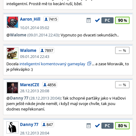
inteligentní. Prostě mě to kecání ruší, bžel.
Aaron_Hill
7415
90
PC
10.01.2014 05:02
@
Walome
(09.01.2014 22:43)
: Vypnuto po dvaceti sekundách..
--
Walome
7897
09.01.2014 22:43
Docela
inteligentní komentovaný gameplay
... a zase Moravák, to
je překvápko :)
--
MarezCZE
4856
28.12.2013 20:08
@
Danny 77
(28.12.2013 20:04)
: Tak schopné parťáky jako v HaDovi
jsem ještě nikde jinde neměl, i když mají svoje chvíle, tak jsou
dodnes nepřekonaní.
Danny 77
847
80
PC
28.12.2013 20:04