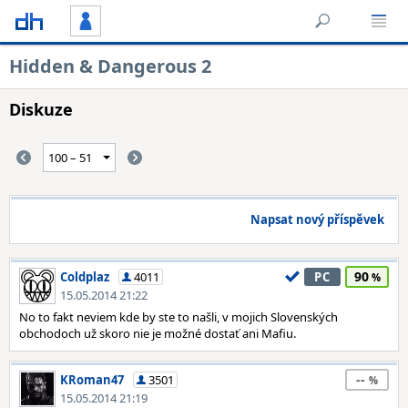
Hidden & Dangerous 2
Diskuze
Napsat nový příspěvek
90
Coldplaz
4011
PC
15.05.2014 21:22
No to fakt neviem kde by ste to našli, v mojich Slovenských
obchodoch už skoro nie je možné dostať ani Mafiu.
--
KRoman47
3501
15.05.2014 21:19