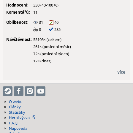
Hodnocení:
330 (40-100 %)
Komentářů:
11
Oblíbenost:
31
40
8
285
Návštěvnost:
55105× (celkem)
261× (poslední měsíc)
72× (poslední týden)
12× (dnes)
Více
O webu
Články
Statistiky
Herní výzva
F.A.Q.
Nápověda