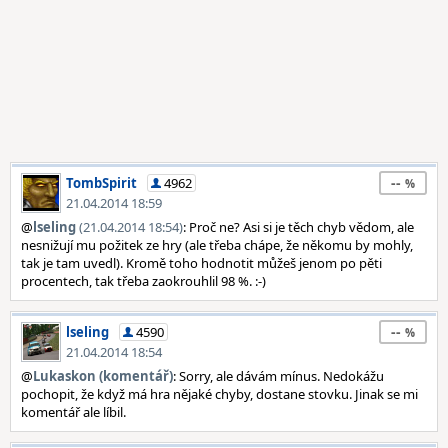
--
TombSpirit
4962
21.04.2014 18:59
@
lseling
(21.04.2014 18:54)
: Proč ne? Asi si je těch chyb vědom, ale
nesnižují mu požitek ze hry (ale třeba chápe, že někomu by mohly,
tak je tam uvedl). Kromě toho hodnotit můžeš jenom po pěti
procentech, tak třeba zaokrouhlil 98 %. :-)
--
lseling
4590
21.04.2014 18:54
@
Lukaskon (komentář)
: Sorry, ale dávám mínus. Nedokážu
pochopit, že když má hra nějaké chyby, dostane stovku. Jinak se mi
komentář ale líbil.