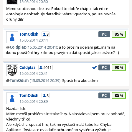
15.05.2014 20:50
Mimo současnou diskusi. Pokud to dobře chápu, tak edice
Antologie neobsahuje datadisk Sabre Squadron, pouze první a
druhý díl?
85
TomOdish
3
PC
15.05.2014 20:44
@
Coldplaz
(15.05.2014 20:41)
: a to prosím udělám jak..mám na
ikonu pouštění hry kliknou pravým a dát spustit jako správce? =)
90
Coldplaz
4011
PC
15.05.2014 20:41
@
TomOdish
(15.05.2014 20:39)
: Spusti hru ako admin
85
TomOdish
3
PC
15.05.2014 20:39
Nazdar lidi,
Mám menší problém s instalací hry. Nainstaloval jsem hru v pohodě,
všechny tři cd.
Ale když chci spustit hru, tak mi vyskočí malá tabulka: Chyba
Aplikace - Instalace ovladače ochranného systému vyžaduje