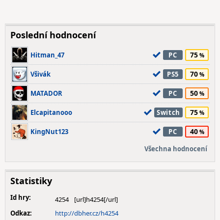
Poslední hodnocení
75
Hitman_47
PC
70
Všivák
PS5
50
MATADOR
PC
75
Elcapitanooo
Switch
40
KingNut123
PC
Všechna hodnocení
Statistiky
Id hry:
4254
Odkaz:
http://dbher.cz/h4254