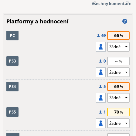
Všechny komentáře
Platformy a hodnocení
66
PC
69
--
PS3
0
69
PS4
5
70
PS5
1