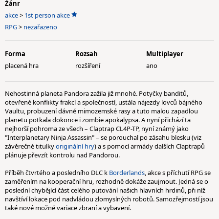
Žánr
akce
>
1st person akce
RPG
>
nezařazeno
Forma
Rozsah
Multiplayer
placená hra
rozšíření
ano
Nehostinná planeta Pandora zažila již mnohé. Potyčky banditů,
otevřené konflikty frakcí a společností, ustála nájezdy lovců bájného
Vaultu, probuzení dávné mimozemské rasy a tuto malou zapadlou
planetu potkala dokonce i zombie apokalypsa. A nyní přichází ta
nejhorší pohroma ze všech – Claptrap CL4P-TP, nyní známý jako
"Interplanetary Ninja Assassin" – se porouchal po zásahu blesku (viz
závěrečné titulky
originální hry
) a s pomocí armády dalších Claptrapů
plánuje převzít kontrolu nad Pandorou.
Příběh čtvrtého a posledního DLC k
Borderlands
, akce s příchutí RPG se
zaměřením na kooperační hru, rozhodně dokáže zaujmout. Jedná se o
poslední chybějící část celého putování našich hlavních hrdinů, při níž
navštíví lokace pod nadvládou zlomyslných robotů. Samozřejmostí jsou
také nové možné variace zbraní a vybavení.