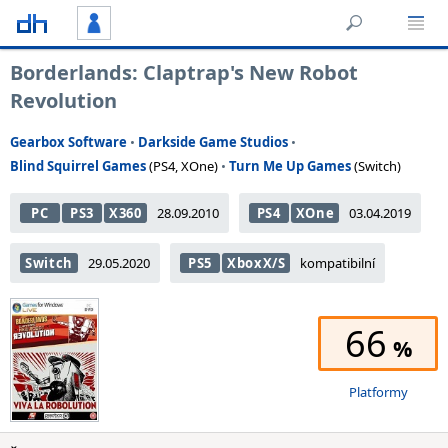
Borderlands: Claptrap's New Robot
Revolution
Gearbox Software
•
Darkside Game Studios
•
Blind Squirrel Games
(PS4, XOne)
•
Turn Me Up Games
(Switch)
PC
PS3
X360
28.09.2010
PS4
XOne
03.04.2019
Switch
29.05.2020
PS5
XboxX/S
kompatibilní
66
Platformy