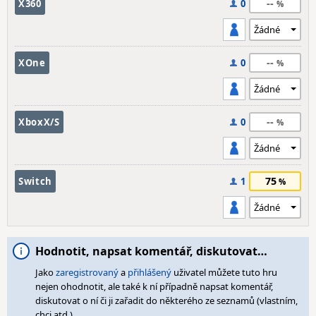
--
X360
0
--
XOne
0
--
XboxX/S
0
75
Switch
1
Hodnotit, napsat komentář, diskutovat…
Jako
zaregistrovaný
a
přihlášený
uživatel můžete tuto hru
nejen ohodnotit, ale také k ní případně napsat komentář,
diskutovat o ní či ji zařadit do některého ze seznamů (vlastním,
chci atd.).