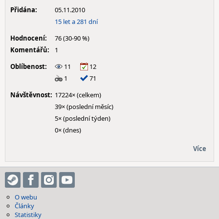
Přidána:
05.11.2010
15 let a 281 dní
Hodnocení:
76 (30-90 %)
Komentářů:
1
Oblíbenost:
11
12
1
71
Návštěvnost:
17224× (celkem)
39× (poslední měsíc)
5× (poslední týden)
0× (dnes)
Více
O webu
Články
Statistiky