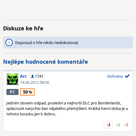
Diskuze ke hře
Doposud o hře nikdo nediskutoval.
Nejlépe hodnocené komentáře
Arc
1741
Dohráno
14.06.2012 08:56
50
PC
Jedním slovem odpad, poslední a nejhorší DLC pro Borderlands,
splácnuté narychlo bez nějakého přemýšlení. Krátká herní doba je u
tohoto kousku jen k dobru.
-3
+2
−5