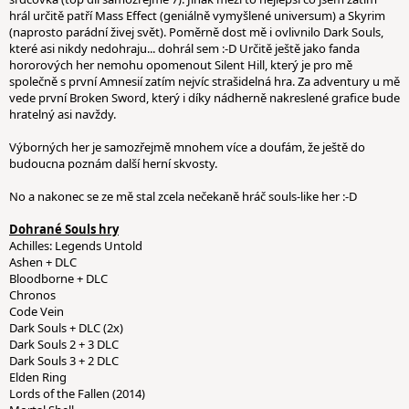
hrál určitě patří Mass Effect (geniálně vymyšlené universum) a Skyrim
(naprosto parádní živej svět). Poměrně dost mě i ovlivnilo Dark Souls,
které asi nikdy nedohraju... dohrál sem :-D Určitě ještě jako fanda
hororových her nemohu opomenout Silent Hill, který je pro mě
společně s první Amnesií zatím nejvíc strašidelná hra. Za adventury u mě
vede první Broken Sword, který i díky nádherně nakreslené grafice bude
hratelný asi navždy.
Výborných her je samozřejmě mnohem více a doufám, že ještě do
budoucna poznám další herní skvosty.
No a nakonec se ze mě stal zcela nečekaně hráč souls-like her :-D
Dohrané Souls hry
Achilles: Legends Untold
Ashen + DLC
Bloodborne + DLC
Chronos
Code Vein
Dark Souls + DLC (2x)
Dark Souls 2 + 3 DLC
Dark Souls 3 + 2 DLC
Elden Ring
Lords of the Fallen (2014)