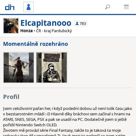
Elcapitanooo
783
Honza
• ČR - kraj Pardubický
Momentálně rozehráno
Profil
Jsem celoživotní pařan her, i když poslední dobou už není tolik času jako
v bezstarostném mládí :-D Hlavně díky bráchovi sem začínal s hrami na
ATARI, SNES, SEGA, PSX a pak se usadil na PC. Dodatečně jsem si ještě
pořídil Nintendo Switch OLED.
Životem mě provází série Final Fantasy, takže to je taková ta moje
srdcovka (top díl samozřejmě 7). Jinak mezi to nejlepší co jsem zatím