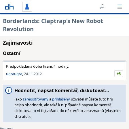
Borderlands: Claptrap's New Robot
Revolution
Zajímavosti
Ostatní
Předpokládaná doba hraní: 4 hodiny.
ugraugra
,
24.11.2012
+5
Hodnotit, napsat komentář, diskutovat…
Jako
zaregistrovaný
a
přihlášený
uživatel můžete tuto hru
nejen ohodnotit, ale také k ní případně napsat komentář,
diskutovat o ní či ji zařadit do některého ze seznamů (vlastním,
chci atd.).