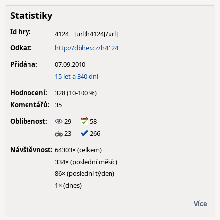
Statistiky
Id hry:
4124
Odkaz:
http://dbher.cz/h4124
Přidána:
07.09.2010
15 let a 340 dní
Hodnocení:
328 (10-100 %)
Komentářů:
35
Oblíbenost:
29
58
23
266
Návštěvnost:
64303× (celkem)
334× (poslední měsíc)
86× (poslední týden)
1× (dnes)
Více