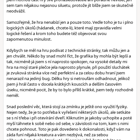
sem tam nějakou nejasnou siluetu, protože jít blíže jsem se skutečně
neodvážil.
Samozřejmě, že hra nenabízí jen a pouze toto. Vedle toho je tu i plno
logických úkolů (hádanek, chcete-li), které mají zpravidla velmi
logické řešení a krom toho budete též objevovat svou
zapomenutou minulost.
Kdybych se měl na hru podívat z technické stránky, tak můžu jen a
jen chválit. Někdo by snad mohl říct, že grafika by mohla být lepší a
tak, nicméně já jsem s ní naprosto spokojen, na vysoké detaily mi
hra na mojí staré plečce jela naprosto plynule, při použití sluchátek
je zvuková stránka více než perfektní a za celou dobu hraní jsem
nenarazil na jediný bug. Délku hry si netroufám odhadnout, jelikož
jsem ji hrál často v docela krátkých kouscích a delším časovém
úseku, nicméně pocit, že by to bylo příliš krátké, jsem tedy rozhodně
neměl.
Snad poslední věc, která stojí za zmínku je ještě ono využití fyziky.
Nejen tedy, že je to potřeba k vyřešení některých úkolů, ale setkáte
se s ní třeba i při otevírání dveří. Kliknutím je jakoby uchopíte a poté
myší táhnete k sobě nebo od sebe, v závislosti na tom, kam s nimi
chcete pohnout. Toto je pak dovedeno k dokonalosti, když vám na
záda funí nějaká kreatura a vám nezbývá, než za sebou