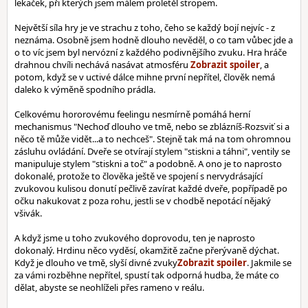
lekaček, při kterých jsem málem proletěl stropem.
Největší síla hry je ve strachu z toho, čeho se každý bojí nejvíc - z
neznáma. Osobně jsem hodně dlouho nevěděl, o co tam vůbec jde a
o to víc jsem byl nervózní z každého podivnějšího zvuku. Hra hráče
drahnou chvíli nechává nasávat atmosféru
, a
potom, když se v uctivé dálce mihne první nepřítel, člověk nemá
daleko k výměně spodního prádla.
Celkovému hororovému feelingu nesmírně pomáhá herní
mechanismus "Nechoď dlouho ve tmě, nebo se zblázníš-Rozsviť si a
něco tě může vidět...a to nechceš". Stejně tak má na tom ohromnou
zásluhu ovládání. Dveře se otvírají stylem "stiskni a táhni", ventily se
manipuluje stylem "stiskni a toč" a podobně. A ono je to naprosto
dokonalé, protože to člověka ještě ve spojení s nervydrásající
zvukovou kulisou donutí pečlivě zavírat každé dveře, popřípadě po
očku nakukovat z poza rohu, jestli se v chodbě nepotácí nějaký
všivák.
A když jsme u toho zvukového doprovodu, ten je naprosto
dokonalý. Hrdinu něco vyděsí, okamžitě začne přerývaně dýchat.
Když je dlouho ve tmě, slyší divné zvuky
. Jakmile se
za vámi rozběhne nepřítel, spustí tak odporná hudba, že máte co
dělat, abyste se neohlíželi přes rameno v reálu.