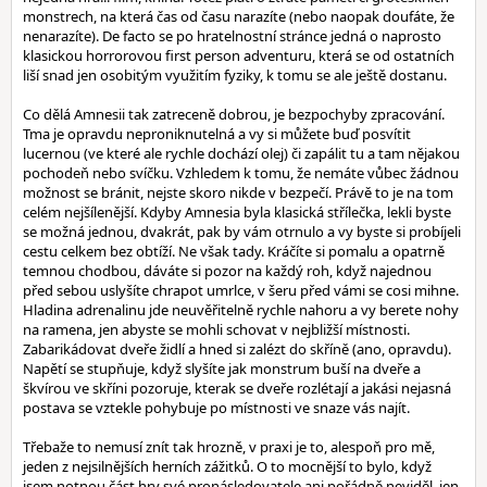
monstrech, na která čas od času narazíte (nebo naopak doufáte, že
nenarazíte). De facto se po hratelnostní stránce jedná o naprosto
klasickou horrorovou first person adventuru, která se od ostatních
liší snad jen osobitým využitím fyziky, k tomu se ale ještě dostanu.
Co dělá Amnesii tak zatreceně dobrou, je bezpochyby zpracování.
Tma je opravdu neproniknutelná a vy si můžete buď posvítit
lucernou (ve které ale rychle dochází olej) či zapálit tu a tam nějakou
pochodeň nebo svíčku. Vzhledem k tomu, že nemáte vůbec žádnou
možnost se bránit, nejste skoro nikde v bezpečí. Právě to je na tom
celém nejšílenější. Kdyby Amnesia byla klasická střílečka, lekli byste
se možná jednou, dvakrát, pak by vám otrnulo a vy byste si probíjeli
cestu celkem bez obtíží. Ne však tady. Kráčíte si pomalu a opatrně
temnou chodbou, dáváte si pozor na každý roh, když najednou
před sebou uslyšíte chrapot umrlce, v šeru před vámi se cosi mihne.
Hladina adrenalinu jde neuvěřitelně rychle nahoru a vy berete nohy
na ramena, jen abyste se mohli schovat v nejbližší místnosti.
Zabarikádovat dveře židlí a hned si zalézt do skříně (ano, opravdu).
Napětí se stupňuje, když slyšíte jak monstrum buší na dveře a
škvírou ve skříni pozoruje, kterak se dveře rozlétají a jakási nejasná
postava se vztekle pohybuje po místnosti ve snaze vás najít.
Třebaže to nemusí znít tak hrozně, v praxi je to, alespoň pro mě,
jeden z nejsilnějších herních zážitků. O to mocnější to bylo, když
jsem notnou část hry své pronásledovatele ani pořádně neviděl, jen