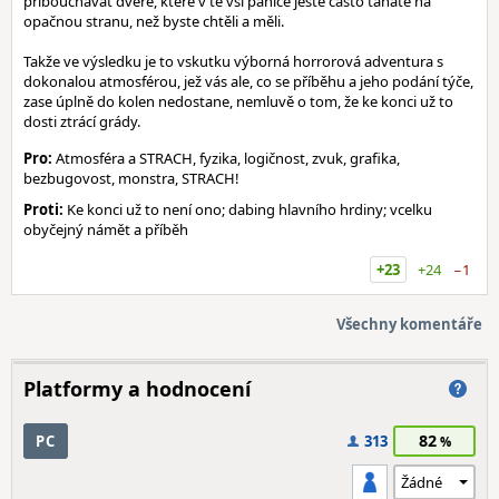
přibouchávat dveře, které v té vší panice ještě často taháte na
opačnou stranu, než byste chtěli a měli.
Takže ve výsledku je to vskutku výborná horrorová adventura s
dokonalou atmosférou, jež vás ale, co se příběhu a jeho podání týče,
zase úplně do kolen nedostane, nemluvě o tom, že ke konci už to
dosti ztrácí grády.
Pro:
Atmosféra a STRACH, fyzika, logičnost, zvuk, grafika,
bezbugovost, monstra, STRACH!
Proti:
Ke konci už to není ono; dabing hlavního hrdiny; vcelku
obyčejný námět a příběh
+23
+24
−1
Všechny komentáře
Platformy a hodnocení
82
PC
313