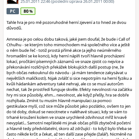
25.01.2011 22:46
(poslední úprava 26.01.2011 00:00)
80
PC
Tahle hra je pro mě pozoruhodné herní zjevení a to hned ze dvou
důvodů.
Amnesia je po celou dobu taková, jaké jsem doufal, že bude i Call of
Cthulhu - se kterým toho mimochodem má společného více a ještě
o něm bude řeč - totiž prostá přímé akce (a jejího neúměrného
hromadění se ke konci), kdy herní náplň tvoří hlavně procházení
lokací, pročítání písemných záznamů ve snaze zjistit co nejvíce a
překonávání rozličných překážek blokujících další postup (ne, že
bych občas nekouknul do návodu - já mám tendence zakysávat u
největších maličkostí). Nijak zvlášť si sice nepotrpím na herní fyziku a
kvůli hádankám adventury také nehraji, ale co se musí autorům
nechat, tak že prostředí funguje skvěle. Efekty nevolnosti na začátku
hry mi sice působily, ehm... nevolnost, ale když přešly, hra se dobře
rozhýbala. Zmínit tu musím hlavně manipulaci za pomoci
gestikulace myší, což sice může působit jako pozlátko, ovšem to jen
do té doby, dokud se neocitnete v naléhavé situaci, kdy se vám to
trhané kroužení kolem ve snaze urychleně zdvihnout mříž krvavě
nevyplatí... Samotní nepřátelé mi jinak občas přišli zbytečně početní
a hlavně tedy předvídatelní, skoro až zdržující - to když bylo třeba se
často někde krčit a čekat, až ten další zase přejde (žalář). Nicméně na