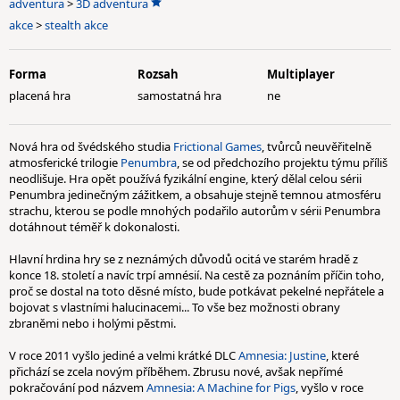
adventura
>
3D adventura
akce
>
stealth akce
Forma
Rozsah
Multiplayer
placená hra
samostatná hra
ne
Nová hra od švédského studia
Frictional Games
, tvůrců neuvěřitelně
atmosferické trilogie
Penumbra
, se od předchozího projektu týmu příliš
neodlišuje. Hra opět používá fyzikální engine, který dělal celou sérii
Penumbra jedinečným zážitkem, a obsahuje stejně temnou atmosféru
strachu, kterou se podle mnohých podařilo autorům v sérii Penumbra
dotáhnout téměř k dokonalosti.
Hlavní hrdina hry se z neznámých důvodů ocitá ve starém hradě z
konce 18. století a navíc trpí amnésií. Na cestě za poznáním příčin toho,
proč se dostal na toto děsné místo, bude potkávat pekelné nepřátele a
bojovat s vlastními halucinacemi... To vše bez možnosti obrany
zbraněmi nebo i holými pěstmi.
V roce 2011 vyšlo jediné a velmi krátké DLC
Amnesia: Justine
, které
přichází se zcela novým příběhem. Zbrusu nové, avšak nepřímé
pokračování pod názvem
Amnesia: A Machine for Pigs
, vyšlo v roce