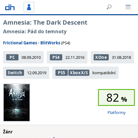
Amnesia: The Dark Descent
Amnesia: Pád do temnoty
Frictional Games
•
BlitWorks
(PS4)
PC
08.09.2010
PS4
22.11.2016
XOne
31.08.2018
Switch
12.09.2019
PS5
XboxX/S
kompatibilní
82
Platformy
Žánr