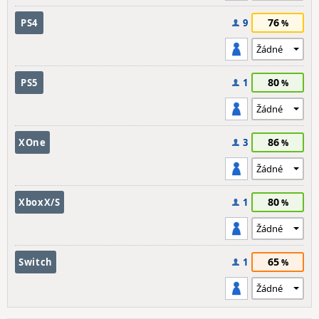
76
PS4
9
80
PS5
1
86
XOne
3
80
XboxX/S
1
65
Switch
1