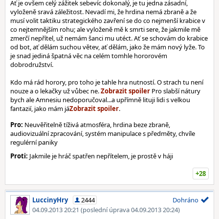
Ať je ovšem celý zážitek sebevíc dokonalý, je tu jedna zásadní,
vyloženě sravá záležitost. Nevadí mi, že hrdina nemá zbraně a že
musí volit taktiku strategického zavření se do co nejmenší krabice v
co nejtemnějším rohu; ale vyloženě mě k smrti sere, že jakmile mě
zmerčí nepřítel, už nemám šanci mu utéct. Ať se schovám do krabice
od bot, ať dělám suchou větev, ať dělám, jako že mám nový lyže. To
je snad jediná špatná věc na celém tomhle hororovém
dobrodružství.
Kdo má rád horory, pro toho je tahle hra nutností. O strach tu není
nouze a o lekačky už vůbec ne.
Pro slabší nátury
bych ale Amnesiu nedoporučoval...a upřímně lituji lidi s velkou
fantazií, jako mám já
.
Pro:
Neuvěřitelně tíživá atmosféra, hrdina beze zbraně,
audiovizuální zpracování, systém manipulace s předměty, chvíle
regulérní paniky
Proti:
Jakmile je hráč spatřen nepřítelem, je prostě v háji
+28
LuccinyHry
2444
Dohráno
04.09.2013 20:21
(poslední úprava 04.09.2013 20:24)