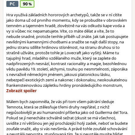
90
PC
Hra využívá základních hororových archetypů, takže se v ní cítíte
jako doma už od prvního momentu, kdy se probudíte v obrovském
temném a tajemném hradě, zlověstně na vás odkudsi kape voda a
vy si vůbec nic nepamatujete. Víte, co máte dělat a víte, že to
nebude snadné, protože tenhle příběh už znáte. Jak tak postupujete
nevlídnými kamennými chodbami a snažíte se najít další stopy, na
jednu stranu sdílíte hrdinovu stísněnost, na stranu druhou si to
strašně užíváte, protože tohle je Lovecraft jako vyšitý. Máme tu
tajuplný hrad, mladého vzdělaného muže, který se zaplete do
nadpřirozených nesnází, kontrast racionality a magie, bezohlednou
vědu pavědu 19. století, alchymii, touhu po nesmrtelnosti, záporáka
s nevraživě německým jménem, jakousi platonickou lásku,
nebezpečí exotických zemí a nakonec i dokonalou, neokoukatelnou
frankensteinovskou zápletku hrdiny pronásledujícího monstrum,
Málem bych zapomněla, že vás při tom všem pátrání sleduje
Temnota, která se ztělesňuje třemi druhy nepřátel, z nichž
nejpůsobivější je asi humanoidní příšerka jako od Guillerma del Tora.
Pokud se jí nenecháte schválně sežrat (zkusit se má všechno),
uvidíte z ní většinou jen její procházející holý zadek, neboť se budete
zoufale snažit, aby si vás nevšimla. A právě tohle zoufalé schovávání
a neustálá nervozita, stupňovaná tím, že si neustále musíte hlídat