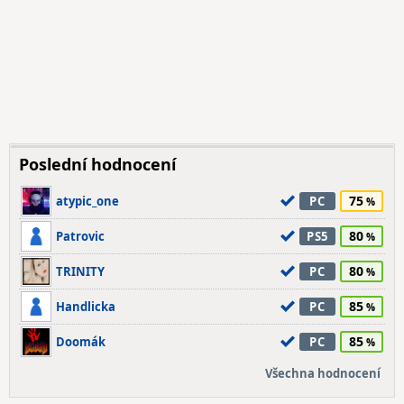
Poslední hodnocení
75
atypic_one
PC
80
Patrovic
PS5
80
TRINITY
PC
85
Handlicka
PC
85
Doomák
PC
Všechna hodnocení