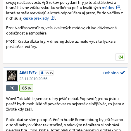
svojej nadčasovosti. Aj 5 rokov po vydaní hry je totiž stále živá a
hraná hlavne vďaka vskutku veľkému počtu kvalitných
módov
,
ktoré sa stále vytvárajú a ktoré odporúčam aj preto, že do väčšiny z
nich sú aj
české preklady
.
Pro:
Nadčasovosť hry, veľa kvalitných módov, citlivo dávkovaná
obtiažnosť a atmosféra
Proti:
Krátka dĺžka hry, v dnešnej dobe už málo využitá fyzika a
poslabšie textúry.
+24
AiMLEzZz
3506
Dohráno
23.11.2010 20:56
85
PC
Wow! Tak takhle jsem se u hry ještě nebál. Popravdě, jednu jistou
pasáž bych mohl klidně považovat za nejstrašidelnější věc, co jsem v
životě kdy zažil.
Potloukat se sám po opuštěném hradě Brennenburg by ještě samo
o sobě nebylo vůbec tak strašné, s takovým námětem si pohrává
nejedna hra... film, kniha. Totéž platí o ztrátě paměti či groteskních