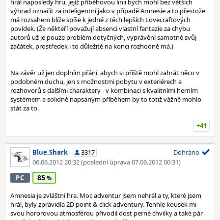
hrál naposledy hru, jejíž příběhovou linii bych mohl bez větších
výhrad označit za inteligentní jako v případě Amnesie a to přestože
má rozsahem blíže spíše k jedné z těch lepších Lovecraftových
povídek. (Že někteří považují absenci vlastní fantazie za chybu
autorů už je pouze problém dotyčných, vyprávění samotné svůj
začátek, prostředek i to důležité na konci rozhodně má.)
Na závěr už jen doplním přání, abych si příště mohl zahrát něco v
podobném duchu, jen s možnostmi pobytu v exteriérech a
rozhovorů s dalšími charaktery - v kombinaci s kvalitními herním
systémem a solidně napsaným příběhem by to totiž vážně mohlo
stát za to.
+41
Blue.Shark
3317
Dohráno
06.06.2012 20:32
(poslední úprava 07.06.2012 00:31)
85
PC
Amnesia je zvláštní hra. Moc adventur jsem nehrál a ty, které jsem
hrál, byly zpravidla 2D point & click adventury. Tenhle kousek mi
svou hororovou atmosférou přivodil dost perné chvilky a také pár