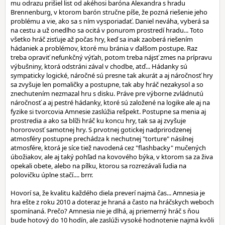
mu odrazu prišiel list od akéhosi baróna Alexandra s hradu
Brennenburg, v ktorom barón stručne píše, že pozná riešenie jeho
problému a vie, ako sa s ním vysporiadať. Daniel neváha, vyberá sa
na cestu a už onedlho sa ocitá v ponurom prostredí hradu... Toto
všetko hráč zisťuje až počas hry, keď sa inak zaoberá riešením
hádaniek a problémov, ktoré mu bránia v ďalšom postupe. Raz
treba opraviť nefunkčný výťah, potom treba nájsť zmes na prípravu
výbušniny, ktorá odstráni zával v chodbe, atď... Hádanky sú
sympaticky logické, náročné sú presne tak akurát a aj náročnosť hry
sa zvyšuje len pomaličky a postupne, tak aby hráč nezakysol a so
znechutením nezmazal hru s disku. Práve pre výborne zvládnutú
náročnosť a aj pestré hádanky, ktoré sú založené na logike ale aj na
fyzike si tvorcovia Amnesie zaslúžia rešpekt. Postupne sa menia aj
prostredia a ako sa blíži hráč ku koncu hry, tak sa aj zvyšuje
hororovosť samotnej hry. S prvotnej gotickej nadprirodzenej
atmosféry postupne prechádza k nechutnej "torture" násilnej
atmosfére, ktorá je síce tiež navodená cez "flashbacky" mučených
úbožiakov, ale aj taký pohľad na kovového býka, v ktorom sa za živa
opekali obete, alebo na pílku, ktorou sa rozrezávali ľudia na
polovičku úplne stačí.... brrr.
Hovorí sa, že kvalitu každého diela preverí najmä čas... Amnesia je
hra ešte z roku 2010 a doteraz je hraná a často na hráčskych weboch
spomínaná. Prečo? Amnesia nie je dlhá, aj priemerný hráč s ňou
bude hotový do 10 hodín, ale zaslúži vysoké hodnotenie najmä kvôli