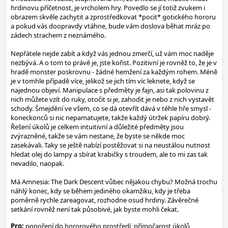
hrdinovu příčetnost, je vrcholem hry. Povedlo se jí totiž zvukem i
obrazem skvěle zachytit a zprostředkovat *pocit* gotického hororu
a pokud vás doopravdy vtáhne, bude vám doslova běhat mráz po
zádech strachem z neznámého.
Nepřátele nejde zabít a když vás jednou zmerčí, už vám moc naděje
nezbývá. A o tom to právě je, jste kořist. Pozitivní je rovněž to, že je v
hradě monster poskrovnu - žádné hemžení za každým rohem. Méně
je v tomhle případě více, jelikož se jich tím víc leknete, když se
najednou objeví. Manipulace s předměty je fajn, asi tak polovinu z
nich můžete vzít do ruky, otočit si je, zahodit je nebo z nich vystavět
schody. Šmejdění ve všem, co se dá otevřít dává v téhle hře smysl -
koneckonců si nic nepamatujete, takže každý útržek papíru dobrý.
Řešení úkolů je celkem intuitivní a důležité předměty jsou
zvýrazněné, takže se vám nestane, že byste se někde moc
zasekávali. Taky se ještě nabízí postěžovat si na neustálou nutnost
hledat olej do lampy a sbírat krabičky s troudem, ale to mi zas tak
nevadilo, naopak.
Má Amnesia: The Dark Descent vůbec nějakou chybu? Možná trochu
náhlý konec, kdy se během jediného okamžiku, kdy je třeba
poměrně rychle zareagovat, rozhodne osud hrdiny. Závěrečné
setkání rovněž není tak působivé, jak byste mohli čekat.
Pro:
ponoření do hororového prostředí, přímočarost úkolů