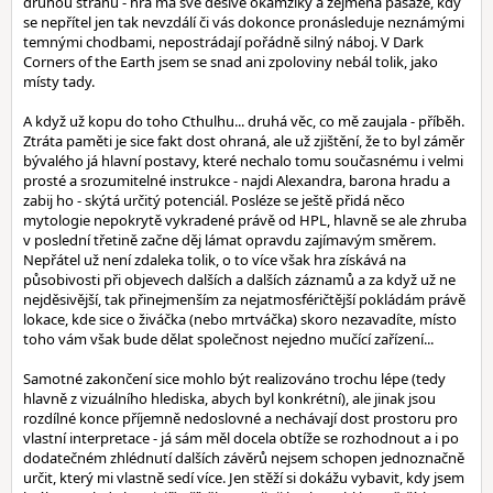
druhou stranu - hra má své děsivé okamžiky a zejména pasáže, kdy
se nepřítel jen tak nevzdálí či vás dokonce pronásleduje neznámými
temnými chodbami, nepostrádají pořádně silný náboj. V Dark
Corners of the Earth jsem se snad ani zpoloviny nebál tolik, jako
místy tady.
A když už kopu do toho Cthulhu... druhá věc, co mě zaujala - příběh.
Ztráta paměti je sice fakt dost ohraná, ale už zjištění, že to byl záměr
bývalého já hlavní postavy, které nechalo tomu současnému i velmi
prosté a srozumitelné instrukce - najdi Alexandra, barona hradu a
zabij ho - skýtá určitý potenciál. Posléze se ještě přidá něco
mytologie nepokrytě vykradené právě od HPL, hlavně se ale zhruba
v poslední třetině začne děj lámat opravdu zajímavým směrem.
Nepřátel už není zdaleka tolik, o to více však hra získává na
působivosti při objevech dalších a dalších záznamů a za když už ne
nejděsivější, tak přinejmenším za nejatmosféričtější pokládám právě
lokace, kde sice o živáčka (nebo mrtváčka) skoro nezavadíte, místo
toho vám však bude dělat společnost nejedno mučící zařízení...
Samotné zakončení sice mohlo být realizováno trochu lépe (tedy
hlavně z vizuálního hlediska, abych byl konkrétní), ale jinak jsou
rozdílné konce příjemně nedoslovné a nechávají dost prostoru pro
vlastní interpretace - já sám měl docela obtíže se rozhodnout a i po
dodatečném zhlédnutí dalších závěrů nejsem schopen jednoznačně
určit, který mi vlastně sedí více. Jen stěží si dokážu vybavit, kdy jsem