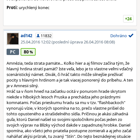
Proti:
urychlený konec
+24
ad142
11832
Dohráno
25.04.2016 12:02
(poslední úprava 26.04.2016 08:08)
80
PC
Amnézia, teda strata pamäte... Koľko hier a aj filmov začína tým, že
hlavný hrdina stratí pamäť? Iste veľa, lebo je to vlastne veľmi vďačný
scenáristický námet. Divák, či hráč takto môže silnejšie prežívať
pocity s hlavným hrdinom a je tak viacej ponorený do príbehu. A ten
je v Amnesii silný.
Hráč sa v ňom hneď na začiatku ocitá v ponurom hrade skrytom
niekde v hlbokých lesoch Pruska a prechádza jeho prázdnymi
komnatami. Počas prieskumu hradu sa mu v tzv. "flashbackoch"
vynorujú vízie, v ktorých spomína na to, prečo vlastne prišiel do
tohto opusteného a strašidelného sídla. Príčinou je akási záhadná
guľa, ktorú Daniel našiel so svojimi spoločníkmi počas jeden zo
svojich výprav na Blízky východ dakde v zapadnutej hrobke. Daniel
spomína, ako všetci jeho priatelia postupne zomierali a aj jeho začal
naháňať akýsi prízrak, tu zvaný "Stín". Do tejto beznádejnej situácie