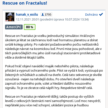
Rescue on Fractalus!
hanak_v_exilu
3795
Dohráno
12.11.2021 20:01
(poslední úprava 10.07.2024 13:34)
80
AmstCPC
Rescue on Fractalus je vcelku jednoduchý simulátor. Hráčovým
úkolem je létat se záchranou lodí nad hornatou planetou a sbírat
uvízlé kolegy piloty. Po nabrání požadovaného počtu nešťastníků
následuje návrat na kosmickou loď. První mise jsou pohodové, ale v
těch pokročilejších mu jeho úsilí narušují stacionární protiletadlové
věže a dotěrné létající talíře.
Pokud hráč objeví naváděcí maják nebohého pilota, následuje
přistání a vypnutí ochranného pole. Pilot se vydá k lodi, vystoupá po
železných schůdkách a zabuší na dveře. Celá tato sekvence je skvěle
ozvučená - nejen na tehdejší dobu. Po otevření dveří následuje
zapnutí ochranného pole, vzlet a hledání dalšího nouzového
signálu. To je ve zkratce celá náplň hry. Respektive téměř celá.
Rescue on Fractalus je relativně těžký, takže postup do vyšších
levelů z celkových šestnácti není samozřejmostí. Loď moc nevydrží,
nepřátelé jsou více než schopní, ukládání pozice je hudbou