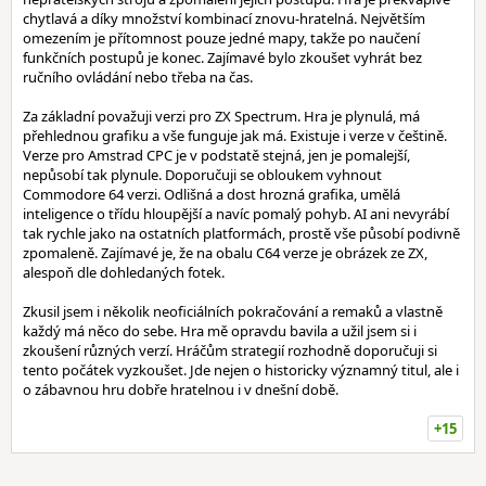
chytlavá a díky množství kombinací znovu-hratelná. Největším
omezením je přítomnost pouze jedné mapy, takže po naučení
funkčních postupů je konec. Zajímavé bylo zkoušet vyhrát bez
ručního ovládání nebo třeba na čas.
Za základní považuji verzi pro ZX Spectrum. Hra je plynulá, má
přehlednou grafiku a vše funguje jak má. Existuje i verze v češtině.
Verze pro Amstrad CPC je v podstatě stejná, jen je pomalejší,
nepůsobí tak plynule. Doporučuji se obloukem vyhnout
Commodore 64 verzi. Odlišná a dost hrozná grafika, umělá
inteligence o třídu hloupější a navíc pomalý pohyb. AI ani nevyrábí
tak rychle jako na ostatních platformách, prostě vše působí podivně
zpomaleně. Zajímavé je, že na obalu C64 verze je obrázek ze ZX,
alespoň dle dohledaných fotek.
Zkusil jsem i několik neoficiálních pokračování a remaků a vlastně
každý má něco do sebe. Hra mě opravdu bavila a užil jsem si i
zkoušení různých verzí. Hráčům strategií rozhodně doporučuji si
tento počátek vyzkoušet. Jde nejen o historicky významný titul, ale i
o zábavnou hru dobře hratelnou i v dnešní době.
+15