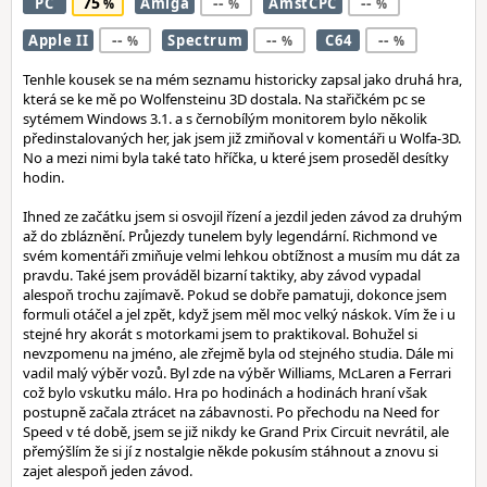
75
--
--
PC
Amiga
AmstCPC
--
--
--
Apple II
Spectrum
C64
Tenhle kousek se na mém seznamu historicky zapsal jako druhá hra,
která se ke mě po Wolfensteinu 3D dostala. Na stařičkém pc se
sytémem Windows 3.1. a s černobílým monitorem bylo několik
předinstalovaných her, jak jsem již zmiňoval v komentáři u Wolfa-3D.
No a mezi nimi byla také tato hříčka, u které jsem proseděl desítky
hodin.
Ihned ze začátku jsem si osvojil řízení a jezdil jeden závod za druhým
až do zbláznění. Průjezdy tunelem byly legendární. Richmond ve
svém komentáři zmiňuje velmi lehkou obtížnost a musím mu dát za
pravdu. Také jsem prováděl bizarní taktiky, aby závod vypadal
alespoň trochu zajímavě. Pokud se dobře pamatuji, dokonce jsem
formuli otáčel a jel zpět, když jsem měl moc velký náskok. Vím že i u
stejné hry akorát s motorkami jsem to praktikoval. Bohužel si
nevzpomenu na jméno, ale zřejmě byla od stejného studia. Dále mi
vadil malý výběr vozů. Byl zde na výběr Williams, McLaren a Ferrari
což bylo vskutku málo. Hra po hodinách a hodinách hraní však
postupně začala ztrácet na zábavnosti. Po přechodu na Need for
Speed v té době, jsem se již nikdy ke Grand Prix Circuit nevrátil, ale
přemýšlím že si jí z nostalgie někde pokusím stáhnout a znovu si
zajet alespoň jeden závod.