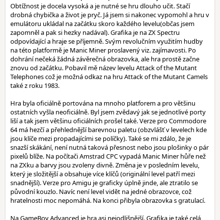
Obtížnost je docela vysoká a je nutné se hru dlouho učit. Stačí
drobná chybička a život je pryč. Já jsem si nakonec vypomohl a hru v
emulátoru ukládal na začátku skoro každého levelu(občas jsem
zapomněl a pak si hezky nadával). Grafika je na ZX Spectru
odpovídající a hraje se příjemně. Svým revolučním využitím hudby
na této platformě je Manic Miner proslavený viz. zajímavosti. Po
dohrání nečeká žádná závěrečná obrazovka, ale hra prostě začne
znovu od začátku. Pobavil mě název levelu Attack of the Mutant
Telephones což je možná odkaz na hru Attack of the Mutant Camels
také z roku 1983.
Hra byla oficiálně portována na mnoho platforem a pro většinu
ostatních vyšla neoficiálně. Byl jsem zvědavý jak se jednotlivé porty
liší a tak jsem většinu oficiálních prošel také. Verze pro Commodore
64 má hezčí a přehlednější barevnou paletu (obzvlášť v levelech kde
jsou klíče mezi propadajícími se políčky). Také se mi zdálo, že je
snazší skákání, není nutná taková přesnost nebo jsou plošinky o pár
pixelů blíže. Na počítači Amstrad CPC vypadá Manic Miner hůře než
na ZXku a barvy jsou zvoleny divně. Změna je v posledním levelu,
který je složitější a obsahuje více klíčů (originální level patří mezi
snadnější). Verze pro Amigu je graficky úplně jinde, ale ztratilo se
původní kouzlo. Navíc není level vidět na jedné obrazovce, což
hratelnosti moc nepomáhá. Na konci přibyla obrazovka s gratulací.
Na GameBoy Advanced je hra asi nejodlišnější. Grafika je také celá