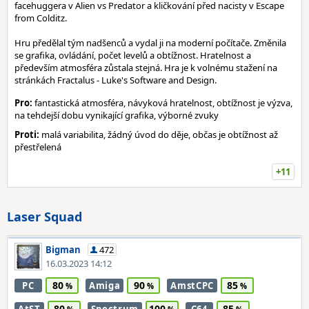
facehuggera v Alien vs Predator a kličkování před nacisty v Escape
from Colditz.
Hru předělal tým nadšenců a vydal ji na moderní počítače. Změnila
se grafika, ovládání, počet levelů a obtížnost. Hratelnost a
především atmosféra zůstala stejná. Hra je k volnému stažení na
stránkách Fractalus - Luke's Software and Design.
Pro:
fantastická atmosféra, návyková hratelnost, obtížnost je výzva,
na tehdejší dobu vynikající grafika, výborné zvuky
Proti:
malá variabilita, žádný úvod do děje, občas je obtížnost až
přestřelená
+11
Laser Squad
Bigman
472
16.03.2023 14:12
80
90
85
PC
Amiga
AmstCPC
80
100
85