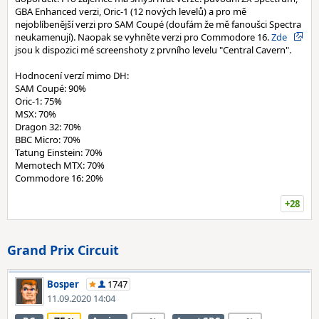
GBA Enhanced verzi, Oric-1 (12 nových levelů) a pro mě
nejoblíbenější verzi pro SAM Coupé (doufám že mě fanoušci Spectra
neukamenují). Naopak se vyhněte verzi pro Commodore 16.
Zde
jsou k dispozici mé screenshoty z prvního levelu "Central Cavern".
Hodnocení verzí mimo DH:
SAM Coupé: 90%
Oric-1: 75%
MSX: 70%
Dragon 32: 70%
BBC Micro: 70%
Tatung Einstein: 70%
Memotech MTX: 70%
Commodore 16: 20%
+28
Grand Prix Circuit
Bosper
1747
11.09.2020 14:04