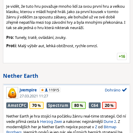
Je vidět, že tuto hru považuje mnoho lidí za svou první hru a velkou
klasiku, kterou v mládí hojně hráli. Jako za první kousek v tomto
žánru jí vděčím za spoustu zábavy, ale bohužel už ve své době
zřejmě nepatřila mezi top závodní hry a byla mnohými překonána. I
tak se ale jedná o hru která nikterak neuráží.
Pro:
Tunely, tratě, ovládání, zvuky.
Proti:
Malý výběr aut, lehká obtížnost, rychle omrzí.
+16
Nether Earth
jvempire
11915
Dohráno
27.03.2021 11:27
70
80
20
AmstCPC
Spectrum
C64
Nether Earth je hra stojící na počátku žánru real-time strategií. Od ní
vede přímá cesta k
Herzog Zwei
a nakonec nejznámější
Dune 2
. Z
modernějších her je Nether Earth nejvíce poznat v
Z
od
Bitmap
Brothers
. Herních prvků je jen pár, ale různých herních strategií lze