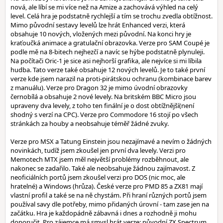
nová, ale líbí se mi více než na Amize a zachovává výhled na celý
level. Celá hra je podstatně rychlejší a tím se trochu zvedla obtížnost.
Mimo původní sestavy levelů lze hrát Enhanced verzi, která
obsahuje 10 nových, vložených mezi původní. Na konci hry je
kraťoučká animace a gratulační obrazovka. Verze pro SAM Coupé je
podle mě na 8-bitech nejhezčí a navíc se hýbe podstatně plynuleji.
Na počítači Oric-1 je sice asi nejhorší grafika, ale nejvíce si mi líbila
hudba. Tato verze také obsahuje 12 nových levelů. Je to také první
verze kde jsem narazil na proti-pirátskou ochranu (kombinace barev
z manuálu). Verze pro Dragon 32 je mimo úvodní obrazovky
černobílá a obsahuje 2 nové levely. Na britském BBC Micro jsou
upraveny dva levely, z toho ten finální je o dost obtížnější(není
shodný s verzí na CPC). Verze pro Commodore 16 stojí po všech
stránkách za houby a neobsahuje téměř žádné zvuky.
Verze pro MSX a Tatung Einstein jsou nezajímavé a nevím o žádných
novinkách, tudíž jsem zkoušel jen první dva levely. Verzi pro
Memotech MTX jsem měl největší problémy rozběhnout, ale
nakonec se zadařilo. Také ale neobsahuje žádnou zajímavost. Z
neoficiálních portů jsem zkoušel verzi pro DOS (nic moc, ale
hratelné) a Windows (hrůza). České verze pro PMD 85 a ZX81 mají
vlastní profil a také se na ně chystám. Při hraní různých portů jsem
používal savy dle potřeby, mimo přidaných úrovní - tam zase jen na
začátku. Hra je každopádně zábavná i dnes a rozhodně ji mohu
doporučit. Pro zájemce má smysl hrát verze: původní ZX Spectrum,