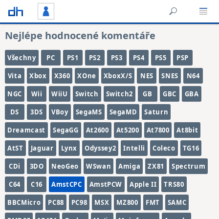
Nejlépe hodnocené komentáře
Všechny
PC
PS1
PS2
PS3
PS4
PS5
PSP
Vita
Xbox
X360
XOne
XboxX/S
NES
SNES
N64
NGC
Wii
WiiU
Switch
Switch2
GB
GBC
GBA
DS
3DS
VBoy
SegaMS
SegaMD
Saturn
Dreamcast
SegaGG
At2600
At5200
At7800
At8bit
AtST
Jaguar
Lynx
Odyssey2
Intelli
Coleco
TG16
CDi
3DO
NeoGeo
WSwan
Amiga
ZX81
Spectrum
C64
C16
AmstCPC
AmstPCW
Apple II
TRS80
BBCMicro
PC88
PC98
MSX
MZ800
FMT
SAMC