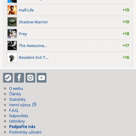
Half-Life
+19
Shadow Warrior
+19
Prey
+18
The Awesome…
+17
Resident Evil 7:…
+16
O webu
Články
Statistiky
Herní výzva
F.A.Q.
Nápověda
Odměny
Podpořte nás
Podmínky užívání