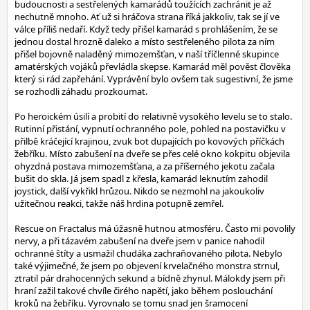
budoucnosti a sestřelených kamarádů toužících zachránit je až
nechutně mnoho. Ať už si hráčova strana říká jakkoliv, tak se jí ve
válce příliš nedaří. Když tedy přišel kamarád s prohlášením, že se
jednou dostal hrozně daleko a místo sestřeleného pilota za ním
přišel bojovně naladěný mimozemšťan, v naší tříčlenné skupince
amatérských vojáků převládla skepse. Kamarád měl pověst člověka
který si rád zapřehání. Vyprávění bylo ovšem tak sugestivní, že jsme
se rozhodli záhadu prozkoumat.
Po heroickém úsilí a probití do relativně vysokého levelu se to stalo.
Rutinní přistání, vypnutí ochranného pole, pohled na postavičku v
přilbě kráčející krajinou, zvuk bot dupajících po kovových příčkách
žebříku. Místo zabušení na dveře se přes celé okno kokpitu objevila
ohyzdná postava mimozemšťana, a za příšerného jekotu začala
bušit do skla. Já jsem spadl z křesla, kamarád leknutím zahodil
joystick, další vykřikl hrůzou. Nikdo se nezmohl na jakoukoliv
užitečnou reakci, takže náš hrdina potupně zemřel.
Rescue on Fractalus má úžasně hutnou atmosféru. Často mi povolily
nervy, a při tázavém zabušení na dveře jsem v panice nahodil
ochranné štíty a usmažil chudáka zachraňovaného pilota. Nebylo
také výjimečné, že jsem po objevení krvelačného monstra strnul,
ztratil pár drahocenných sekund a bídně zhynul. Málokdy jsem při
hraní zažil takové chvíle čirého napětí, jako během poslouchání
kroků na žebříku. Vyrovnalo se tomu snad jen šramocení