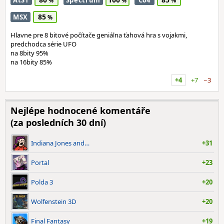
AtST
Spectrum
C64
85
MSX
Hlavne pre 8 bitové počítače geniálna ťahová hra s vojakmi,
predchodca série UFO
na 8bity 95%
na 16bity 85%
+4
+7
−3
Nejlépe hodnocené komentáře
(za posledních 30 dní)
Indiana Jones and…
+31
Portal
+23
Polda 3
+20
Wolfenstein 3D
+20
Final Fantasy
+19