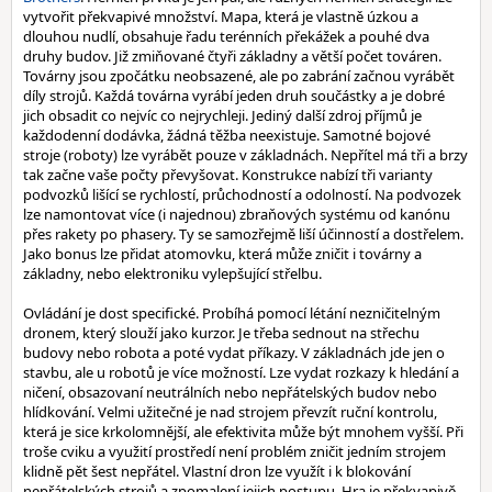
vytvořit překvapivé množství. Mapa, která je vlastně úzkou a
dlouhou nudlí, obsahuje řadu terénních překážek a pouhé dva
druhy budov. Již zmiňované čtyři základny a větší počet továren.
Továrny jsou zpočátku neobsazené, ale po zabrání začnou vyrábět
díly strojů. Každá továrna vyrábí jeden druh součástky a je dobré
jich obsadit co nejvíc co nejrychleji. Jediný další zdroj příjmů je
každodenní dodávka, žádná těžba neexistuje. Samotné bojové
stroje (roboty) lze vyrábět pouze v základnách. Nepřítel má tři a brzy
tak začne vaše počty převyšovat. Konstrukce nabízí tři varianty
podvozků lišící se rychlostí, průchodností a odolností. Na podvozek
lze namontovat více (i najednou) zbraňových systému od kanónu
přes rakety po phasery. Ty se samozřejmě liší účinností a dostřelem.
Jako bonus lze přidat atomovku, která může zničit i továrny a
základny, nebo elektroniku vylepšující střelbu.
Ovládání je dost specifické. Probíhá pomocí létání nezničitelným
dronem, který slouží jako kurzor. Je třeba sednout na střechu
budovy nebo robota a poté vydat příkazy. V základnách jde jen o
stavbu, ale u robotů je více možností. Lze vydat rozkazy k hledání a
ničení, obsazovaní neutrálních nebo nepřátelských budov nebo
hlídkování. Velmi užitečné je nad strojem převzít ruční kontrolu,
která je sice krkolomnější, ale efektivita může být mnohem vyšší. Při
troše cviku a využití prostředí není problém zničit jedním strojem
klidně pět šest nepřátel. Vlastní dron lze využít i k blokování
nepřátelských strojů a zpomalení jejich postupu. Hra je překvapivě