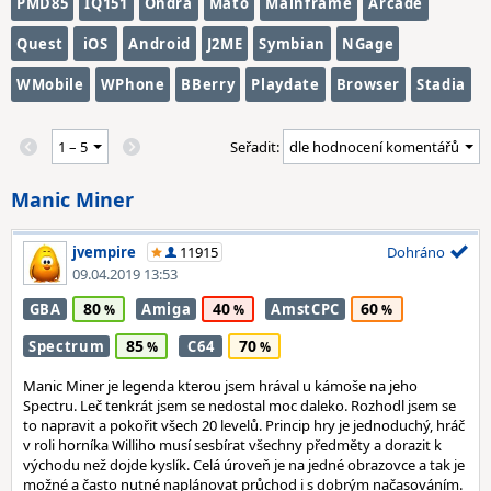
PMD85
IQ151
Ondra
Maťo
Mainframe
Arcade
Quest
iOS
Android
J2ME
Symbian
NGage
WMobile
WPhone
BBerry
Playdate
Browser
Stadia
Seřadit:
Manic Miner
jvempire
11915
Dohráno
09.04.2019 13:53
80
40
60
GBA
Amiga
AmstCPC
85
70
Spectrum
C64
Manic Miner je legenda kterou jsem hrával u kámoše na jeho
Spectru. Leč tenkrát jsem se nedostal moc daleko. Rozhodl jsem se
to napravit a pokořit všech 20 levelů. Princip hry je jednoduchý, hráč
v roli horníka Williho musí sesbírat všechny předměty a dorazit k
východu než dojde kyslík. Celá úroveň je na jedné obrazovce a tak je
možné a často nutné naplánovat průchod i s dobrým načasováním.