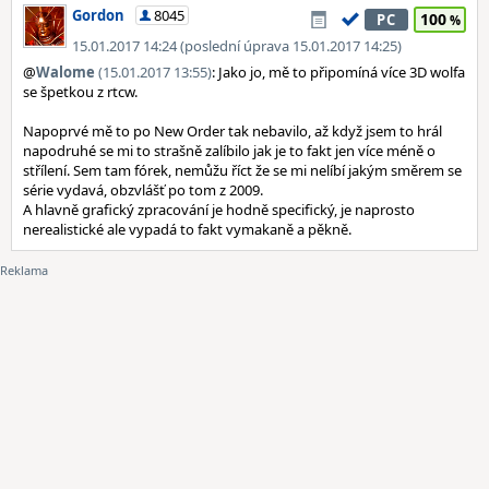
Gordon
8045
100
PC
15.01.2017 14:24 (poslední úprava 15.01.2017 14:25)
@
Walome
(15.01.2017 13:55)
: Jako jo, mě to připomíná více 3D wolfa
se špetkou z rtcw.
Napoprvé mě to po New Order tak nebavilo, až když jsem to hrál
napodruhé se mi to strašně zalíbilo jak je to fakt jen více méně o
střílení. Sem tam fórek, nemůžu říct že se mi nelíbí jakým směrem se
série vydavá, obzvlášť po tom z 2009.
A hlavně grafický zpracování je hodně specifický, je naprosto
nerealistické ale vypadá to fakt vymakaně a pěkně.