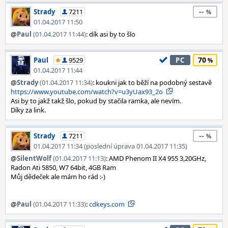
--
Strady
7211
01.04.2017 11:50
@
Paul
(01.04.2017 11:44)
: dík asi by to šlo
70
Paul
9529
PC
01.04.2017 11:44
@
Strady
(01.04.2017 11:34)
: koukni jak to běží na podobný sestavě
https://www.youtube.com/watch?v=u3yUax93_2o
Asi by to jakž takž šlo, pokud by stačila ramka, ale nevím.
Díky za link.
--
Strady
7211
01.04.2017 11:34 (poslední úprava 01.04.2017 11:35)
@
SilentWolf
(01.04.2017 11:13)
: AMD Phenom II X4 955 3,20GHz,
Radon Ati 5850, W7 64bit, 4GB Ram
Můj dědeček ale mám ho rád :-)
@
Paul
(01.04.2017 11:33)
:
cdkeys.com