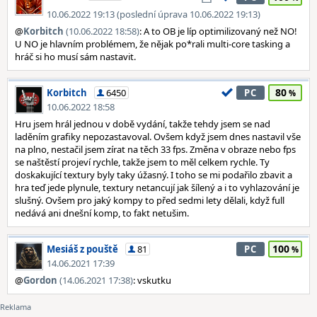
10.06.2022 19:13 (poslední úprava 10.06.2022 19:13)
@
Korbitch
(10.06.2022 18:58)
: A to OB je líp optimilizovaný než NO!
U NO je hlavním problémem, že nějak po*rali multi-core tasking a
hráč si ho musí sám nastavit.
80
Korbitch
6450
PC
10.06.2022 18:58
Hru jsem hrál jednou v době vydání, takže tehdy jsem se nad
laděním grafiky nepozastavoval. Ovšem když jsem dnes nastavil vše
na plno, nestačil jsem zírat na těch 33 fps. Změna v obraze nebo fps
se naštěstí projeví rychle, takže jsem to měl celkem rychle. Ty
doskakující textury byly taky úžasný. I toho se mi podařilo zbavit a
hra teď jede plynule, textury netancují jak šílený a i to vyhlazování je
slušný. Ovšem pro jaký kompy to před sedmi lety dělali, když full
nedává ani dnešní komp, to fakt netušim.
100
Mesiáš z pouště
81
PC
14.06.2021 17:39
@
Gordon
(14.06.2021 17:38)
: vskutku