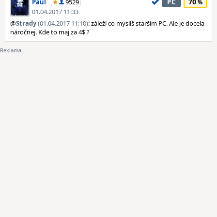
70
Paul
9529
PC
01.04.2017 11:33
@
Strady
(01.04.2017 11:10)
: záleží co myslíš starším PC. Ale je docela
náročnej. Kde to maj za 4$ ?