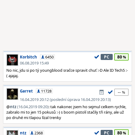
80
Korbitch
6450
PC
06.08.2019 15:49
No nic, jdu si po tý youngblood sračce spravit chuť :-D Ale ID Tech5 :-
( ajajaj.
Garret
11728
--
16.04.2019 20:12 (poslední úprava 16.04.2019 20:13)
@
ntz
(16.04.2019 09:20)
: tak nakonec jsem ho sejmul celkem rychle,
zabralo mi to jen 15 pokusů :-) s boom pistolí stačily tři rány, ale už
po druhé mi tlapou lízal trenky
80
ntz
2368
PC