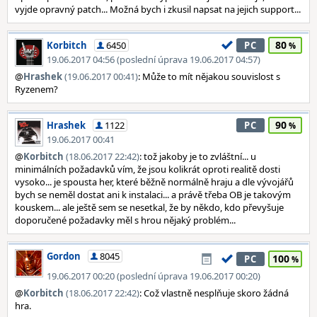
vyjde opravný patch... Možná bych i zkusil napsat na jejich support...
80
Korbitch
6450
PC
19.06.2017 04:56 (poslední úprava 19.06.2017 04:57)
@
Hrashek
(19.06.2017 00:41)
: Může to mít nějakou souvislost s
Ryzenem?
90
Hrashek
1122
PC
19.06.2017 00:41
@
Korbitch
(18.06.2017 22:42)
: tož jakoby je to zvláštní... u
minimálních požadavků vím, že jsou kolikrát oproti realitě dosti
vysoko... je spousta her, které běžně normálně hraju a dle vývojářů
bych se neměl dostat ani k instalaci... a právě třeba OB je takovým
kouskem... ale ještě sem se nesetkal, že by někdo, kdo převyšuje
doporučené požadavky měl s hrou nějaký problém...
Gordon
8045
100
PC
19.06.2017 00:20 (poslední úprava 19.06.2017 00:20)
@
Korbitch
(18.06.2017 22:42)
: Což vlastně nesplňuje skoro žádná
hra.