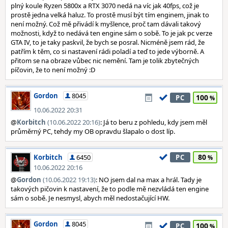
plný koule Ryzen 5800x a RTX 3070 nedá na víc jak 40fps, což je
prostě jedna velká haluz. To prostě musí být tím enginem, jinak to
není možný. Což mě přivádí k myšlence, proč tam dávali takový
možnosti, když to nedává ten engine sám o sobě. To je jak pc verze
GTA IV, to je taky paskvil, že bych se posral. Nicméně jsem rád, že
patřím k těm, co si nastavení rádi poladí a teď to jede výborně. A
přitom se na obraze vůbec nic nemění. Tam je tolik zbytečných
píčovin, že to není možný :D
Gordon
8045
100
PC
10.06.2022 20:31
@
Korbitch
(10.06.2022 20:16)
: Já to beru z pohledu, kdy jsem měl
průměrný PC, tehdy my OB opravdu šlapalo o dost líp.
80
Korbitch
6450
PC
10.06.2022 20:16
@
Gordon
(10.06.2022 19:13)
: NO jsem dal na max a hrál. Tady je
takových pičovin k nastavení, že to podle mě nezvládá ten engine
sám o sobě. Je nesmysl, abych měl nedostačující HW.
Gordon
8045
100
PC