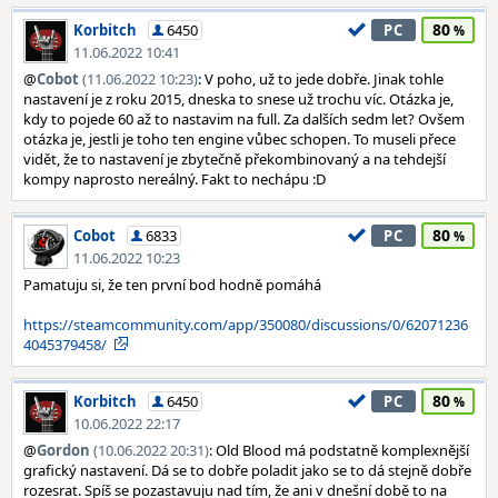
80
Korbitch
6450
PC
11.06.2022 10:41
@
Cobot
(11.06.2022 10:23)
: V poho, už to jede dobře. Jinak tohle
nastavení je z roku 2015, dneska to snese už trochu víc. Otázka je,
kdy to pojede 60 až to nastavim na full. Za dalších sedm let? Ovšem
otázka je, jestli je toho ten engine vůbec schopen. To museli přece
vidět, že to nastavení je zbytečně překombinovaný a na tehdejší
kompy naprosto nereálný. Fakt to nechápu :D
80
Cobot
6833
PC
11.06.2022 10:23
Pamatuju si, že ten první bod hodně pomáhá
https://steamcommunity.com/app/350080/discussions/0/62071236
4045379458/
80
Korbitch
6450
PC
10.06.2022 22:17
@
Gordon
(10.06.2022 20:31)
: Old Blood má podstatně komplexnější
grafický nastavení. Dá se to dobře poladit jako se to dá stejně dobře
rozesrat. Spíš se pozastavuju nad tím, že ani v dnešní době to na