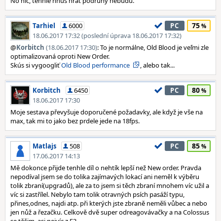
No nic, tenhle hnus hrát podruhý nebudu.
75
Tarhiel
6000
PC
18.06.2017 17:32 (poslední úprava 18.06.2017 17:32)
@
Korbitch
(18.06.2017 17:30)
: To je normálne, Old Blood je veľmi zle
optimalizovaná oproti New Order.
Skús si vygoogliť
Old Blood performance
, alebo tak...
80
Korbitch
6450
PC
18.06.2017 17:30
Moje sestava převyšuje doporučené požadavky, ale když je vše na
max, tak mi to jako bez prdele jede na 18fps.
85
Matlajs
508
PC
17.06.2017 14:13
Mě dokonce přijde tenhle díl o nehtík lepší než New order. Pravda
nepodíval jsem se do tolika zajímavých lokací ani neměl k výběru
tolik zbraní(upgradů), ale za to jsem si těch zbraní mnohem víc užil a
víc si zastřílel. Nebylo tam tolik otravných psích pasáží typu,
přines,odnes, najdi atp. při kterých jste zbraně neměli vůbec a nebo
jen nůž a řezačku. Celkově dvě super odreagovávačky a na Colossus