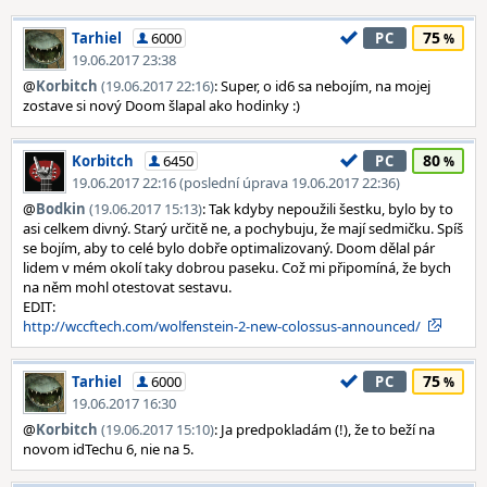
75
Tarhiel
6000
PC
19.06.2017 23:38
@
Korbitch
(19.06.2017 22:16)
: Super, o id6 sa nebojím, na mojej
zostave si nový Doom šlapal ako hodinky :)
80
Korbitch
6450
PC
19.06.2017 22:16 (poslední úprava 19.06.2017 22:36)
@
Bodkin
(19.06.2017 15:13)
: Tak kdyby nepoužili šestku, bylo by to
asi celkem divný. Starý určitě ne, a pochybuju, že mají sedmičku. Spíš
se bojím, aby to celé bylo dobře optimalizovaný. Doom dělal pár
lidem v mém okolí taky dobrou paseku. Což mi připomíná, že bych
na něm mohl otestovat sestavu.
EDIT:
http://wccftech.com/wolfenstein-2-new-colossus-announced/
75
Tarhiel
6000
PC
19.06.2017 16:30
@
Korbitch
(19.06.2017 15:10)
: Ja predpokladám (!), že to beží na
novom idTechu 6, nie na 5.