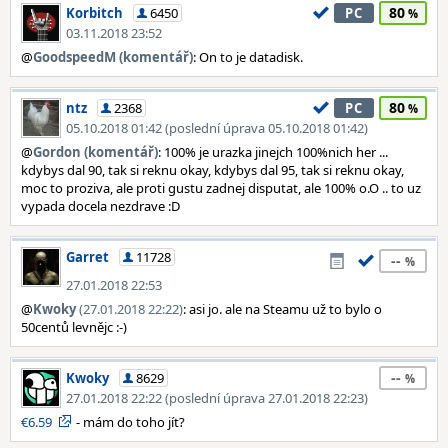
80
Korbitch
6450
PC
03.11.2018 23:52
@
GoodspeedM (komentář)
: On to je datadisk.
80
ntz
2368
PC
05.10.2018 01:42 (poslední úprava 05.10.2018 01:42)
@
Gordon (komentář)
: 100% je urazka jinejch 100%nich her ...
kdybys dal 90, tak si reknu okay, kdybys dal 95, tak si reknu okay,
moc to proziva, ale proti gustu zadnej disputat, ale 100% o.O .. to uz
vypada docela nezdrave :D
Garret
11728
--
27.01.2018 22:53
@
Kwoky
(27.01.2018 22:22)
: asi jo. ale na Steamu už to bylo o
50centů levnějc :-)
--
Kwoky
8629
27.01.2018 22:22 (poslední úprava 27.01.2018 22:23)
€6.59
- mám do toho jít?