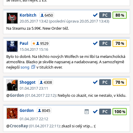
se těšim, asi nejvíc z E3.
80
Korbitch
6450
PC
20.05.2017 13:42 (poslední úprava 20.05.2017 13:43)
Na Steamu za 5.99€. New Order též.
70
Paul
9529
PC
15.04.2017 15:16
Bylo to dobré. Na těchto nových Wolfech se mi líbí ta melancholická
atmosféra. Blazko je skvěle napsanej a nadabovanej. A samozřejmě
nejlepší
song
v titulcích ever.
70
Shoggot
4308
PC
01.04.2017 23:11
@
Gordon
(01.04.2017 22:12)
: Nebylo co zkazit, nic se nestalo, v klidu.
Gordon
8045
100
PC
01.04.2017 22:12
@
CrocoRay
(01.04.2017 22:11)
: zkazil si celý vtip... :(