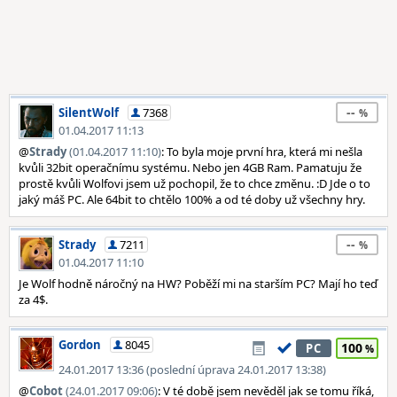
--
SilentWolf
7368
01.04.2017 11:13
@
Strady
(01.04.2017 11:10)
: To byla moje první hra, která mi nešla
kvůli 32bit operačnímu systému. Nebo jen 4GB Ram. Pamatuju že
prostě kvůli Wolfovi jsem už pochopil, že to chce změnu. :D Jde o to
jaký máš PC. Ale 64bit to chtělo 100% a od té doby už všechny hry.
--
Strady
7211
01.04.2017 11:10
Je Wolf hodně náročný na HW? Poběží mi na starším PC? Mají ho teď
za 4$.
Gordon
8045
100
PC
24.01.2017 13:36 (poslední úprava 24.01.2017 13:38)
@
Cobot
(24.01.2017 09:06)
: V té době jsem nevěděl jak se tomu říká,