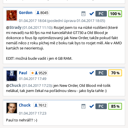
Gordon
8045
100
PC
01.04.2017 18:04 (poslední úprava 01.04.2017 18:05)
@
Strady
(01.04.2017 11:10)
: Rozjel jsem to na nízké rozlišení (které
mi nevadí) na 60 fps na mé kancelářské GT730 a Old Blood je
dokonce o fous líp optimilizovaný jak New Order, takže pokud fakt
nemáš něco z roku píchej mě z boku tak bys to rozjet měl. Ale v AMD
kartách se neorientuji.
EDIT: možná bude vadit i jen 4 GB RAM.
70
Paul
9529
PC
01.04.2017 17:49
@
Chuck
(01.04.2017 17:23)
: jen New Order, Old Blood mě tolik
nelákal, tak jsem čekal na pořádnou slevu - jako byla tahle :)
Chuck
7612
85
PC
01.04.2017 17:23
Paul to nehrál?? :-)