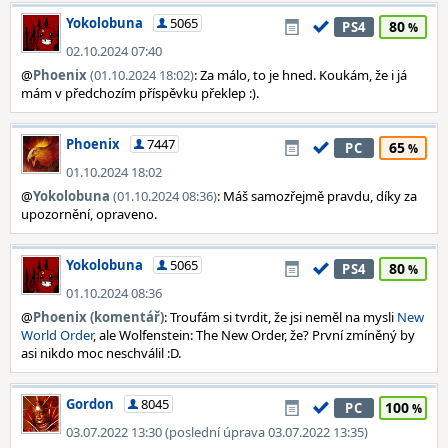
Yokolobuna
5065
80
PS4
02.10.2024 07:40
@
Phoenix
(01.10.2024 18:02)
: Za málo, to je hned. Koukám, že i já
mám v předchozím příspěvku překlep :).
Phoenix
7447
65
PC
01.10.2024 18:02
@
Yokolobuna
(01.10.2024 08:36)
: Máš samozřejmě pravdu, díky za
upozornění, opraveno.
Yokolobuna
5065
80
PS4
01.10.2024 08:36
@
Phoenix (komentář)
: Troufám si tvrdit, že jsi neměl na mysli
New
World Order
, ale Wolfenstein: The New Order, že? První zmíněný by
asi nikdo moc neschválil :D.
Gordon
8045
100
PC
03.07.2022 13:30 (poslední úprava 03.07.2022 13:35)