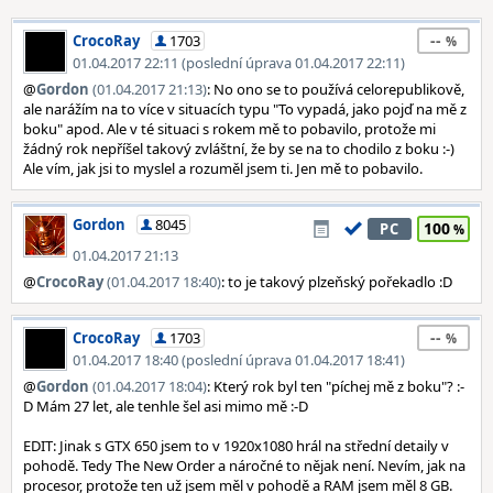
--
CrocoRay
1703
01.04.2017 22:11 (poslední úprava 01.04.2017 22:11)
@
Gordon
(01.04.2017 21:13)
: No ono se to používá celorepublikově,
ale narážím na to více v situacích typu "To vypadá, jako pojď na mě z
boku" apod. Ale v té situaci s rokem mě to pobavilo, protože mi
žádný rok nepříšel takový zvláštní, že by se na to chodilo z boku :-)
Ale vím, jak jsi to myslel a rozuměl jsem ti. Jen mě to pobavilo.
Gordon
8045
100
PC
01.04.2017 21:13
@
CrocoRay
(01.04.2017 18:40)
: to je takový plzeňský pořekadlo :D
--
CrocoRay
1703
01.04.2017 18:40 (poslední úprava 01.04.2017 18:41)
@
Gordon
(01.04.2017 18:04)
: Který rok byl ten "píchej mě z boku"? :-
D Mám 27 let, ale tenhle šel asi mimo mě :-D
EDIT: Jinak s GTX 650 jsem to v 1920x1080 hrál na střední detaily v
pohodě. Tedy The New Order a náročné to nějak není. Nevím, jak na
procesor, protože ten už jsem měl v pohodě a RAM jsem měl 8 GB.