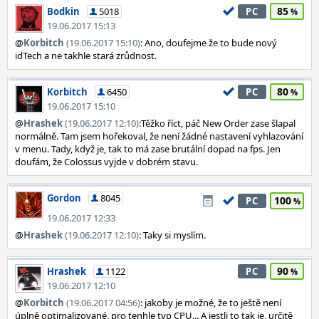
85
Bodkin
5018
PC
19.06.2017 15:13
@
Korbitch
(19.06.2017 15:10)
: Ano, doufejme že to bude nový
idTech a ne takhle stará zrůdnost.
80
Korbitch
6450
PC
19.06.2017 15:10
@
Hrashek
(19.06.2017 12:10)
:Těžko říct, páč New Order zase šlapal
normálně. Tam jsem hořekoval, že není žádné nastavení vyhlazování
v menu. Tady, když je, tak to má zase brutální dopad na fps. Jen
doufám, že Colossus vyjde v dobrém stavu.
Gordon
8045
100
PC
19.06.2017 12:33
@
Hrashek
(19.06.2017 12:10)
: Taky si myslím.
90
Hrashek
1122
PC
19.06.2017 12:10
@
Korbitch
(19.06.2017 04:56)
: jakoby je možné, že to ještě není
úplně optimalizované, pro tenhle typ CPU... A jestli to tak je, určitě