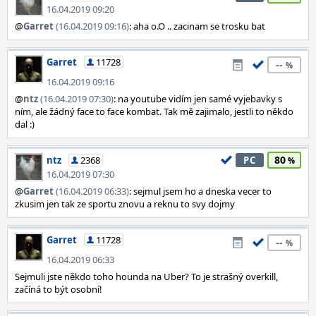
16.04.2019 09:20
@
Garret
(16.04.2019 09:16)
: aha o.O .. zacinam se trosku bat
Garret
11728
--
16.04.2019 09:16
@
ntz
(16.04.2019 07:30)
: na youtube vidím jen samé vyjebavky s
ním, ale žádný face to face kombat. Tak mě zajimalo, jestli to někdo
dal :)
80
ntz
2368
PC
16.04.2019 07:30
@
Garret
(16.04.2019 06:33)
: sejmul jsem ho a dneska vecer to
zkusim jen tak ze sportu znovu a reknu to svy dojmy
Garret
11728
--
16.04.2019 06:33
Sejmuli jste někdo toho hounda na Uber? To je strašný overkill,
začíná to být osobní!