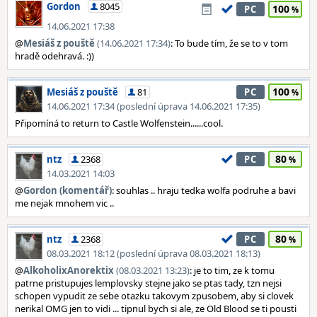
Gordon
8045
100
PC
14.06.2021 17:38
@
Mesiáš z pouště
(14.06.2021 17:34)
: To bude tím, že se to v tom
hradě odehravá. :))
100
Mesiáš z pouště
81
PC
14.06.2021 17:34 (poslední úprava 14.06.2021 17:35)
Připomíná to return to Castle Wolfenstein......cool.
80
ntz
2368
PC
14.03.2021 14:03
@
Gordon (komentář)
: souhlas .. hraju tedka wolfa podruhe a bavi
me nejak mnohem vic ..
80
ntz
2368
PC
08.03.2021 18:12 (poslední úprava 08.03.2021 18:13)
@
AlkoholixAnorektix
(08.03.2021 13:23)
: je to tim, ze k tomu
patrne pristupujes lemplovsky stejne jako se ptas tady, tzn nejsi
schopen vypudit ze sebe otazku takovym zpusobem, aby si clovek
nerikal OMG jen to vidi ... tipnul bych si ale, ze Old Blood se ti pousti