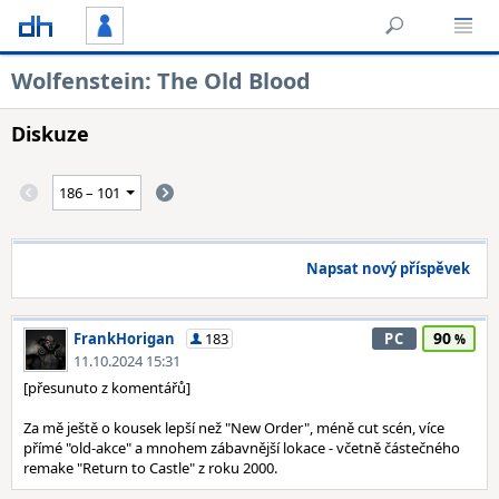
Wolfenstein: The Old Blood
Diskuze
Napsat nový příspěvek
90
FrankHorigan
183
PC
11.10.2024 15:31
[přesunuto z komentářů]
Za mě ještě o kousek lepší než "New Order", méně cut scén, více
přímé "old-akce" a mnohem zábavnější lokace - včetně částečného
remake "Return to Castle" z roku 2000.