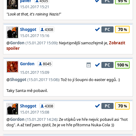
95
paver
4505
PC
15.01.2017 15:21
"Look at that, it's raining Nazis!"
70
Shoggot
4308
PC
15.01.2017 15:16
@
Gordon
(15.01.2017 15:09)
: Nejvtipnější samozřejmě je,
Gordon
8045
100
PC
15.01.2017 15:09
@
Shoggot
(15.01.2017 15:08)
: Tož to jí šoupni do easter eggů. :)
Taky Santa mě pobavil.
70
Shoggot
4308
PC
15.01.2017 15:08
@
Gordon
(15.01.2017 14:24)
: Ze vtípků ve hře nejvíc pobavil asi "hot
dog". A až teď jsem zjistil, že je ve hře přítomna Nuka-Cola :))