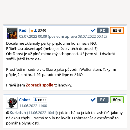
65
Red
8249
PC
03.07.2022 00:09 (poslední úprava 03.07.2022 00:12)
Docela mě zklamaly perky, přijdou mi horší než v NO.
Příběh asi absentuje? (nebo je něco v těch dopisech?)
Obtížnost je už plně mimo mý schopnosti. Už jsem si ji i dvakrát
snížil (ještě že to de).
Prostředí mi sedne víc. Skoro jako původní Wolfenstein. Taky mi
přijde, že mi hra běží paradoxně lépe než NO.
Právě jsem
z lanovky.
80
Cobot
6833
PC
11.06.2022 11:00
@
Korbitch
(11.06.2022 10:41)
: jak to chápu já tak ta cash řeší jakoby
nějakou chybu. Nemá to vliv na kvalitu zobrazení ale extrémně to
pomáhá plynulosti.