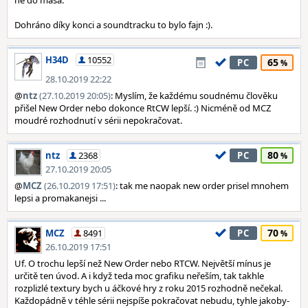
ne do masa.
Dohráno díky konci a soundtracku to bylo fajn :).
H34D
10552
65
PC
28.10.2019 22:22
@
ntz
(27.10.2019 20:05)
: Myslím, že každému soudnému člověku
přišel New Order nebo dokonce RtCW lepší. :) Nicméně od MCZ
moudré rozhodnutí v sérii nepokračovat.
80
ntz
2368
PC
27.10.2019 20:05
@
MCZ
(26.10.2019 17:51)
: tak me naopak new order prisel mnohem
lepsi a promakanejsi ...
70
MCZ
8491
PC
26.10.2019 17:51
Uf. O trochu lepší než New Order nebo RTCW. Největší mínus je
určitě ten úvod. A i když teda moc grafiku neřeším, tak takhle
rozplizlé textury bych u áčkové hry z roku 2015 rozhodně nečekal.
Každopádně v téhle sérii nejspíše pokračovat nebudu, tyhle jakoby-