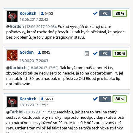
80
Korbitch
6450
PC
18.06.2017 22:42
@
Gordon
(18.06.2017 20:03)
: Pokud vývojáři deklarují určité
požadavky, které rozhodně převyšuju, tak bych očekával, že pojede
bez problémů. Je to v úplně tragickým stavu.
Gordon
8045
100
PC
18.06.2017 20:03
@
Korbitch
(18.06.2017 17:52)
: Tak když tam máš zapnutý i ty
zbytečnosti tak se nediv že ti to nejede, já to na obstarožním PC jel
na stabilních 30 fps a naopak mi přišlo že Old Blood je o kapku líp
optimilizován.
80
Korbitch
6450
PC
18.06.2017 17:52
@
Tarhiel
(18.06.2017 17:32)
: Nechápu, jak jsem to hrál na starý
sestavě. Každopádně ty nároky naprosto neodpovídají skutečnosti
a ta náročnost je vyloženě směšná. Je to ještě hůř zpracovaný než
New Order a ten mi přišel fakt špatnej co se týče technické stránky.