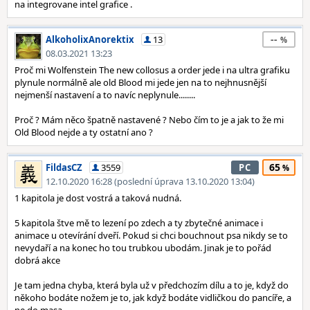
na integrovane intel grafice .
--
AlkoholixAnorektix
13
08.03.2021 13:23
Proč mi Wolfenstein The new collosus a order jede i na ultra grafiku
plynule normálně ale old Blood mi jede jen na to nejhnusnější
nejmenší nastavení a to navíc neplynule........
Proč ? Mám něco špatně nastavené ? Nebo čím to je a jak to že mi
Old Blood nejde a ty ostatní ano ?
65
FildasCZ
3559
PC
12.10.2020 16:28 (poslední úprava 13.10.2020 13:04)
1 kapitola je dost vostrá a taková nudná.
5 kapitola štve mě to lezení po zdech a ty zbytečné animace i
animace u otevírání dveří. Pokud si chci bouchnout psa nikdy se to
nevydaří a na konec ho tou trubkou ubodám. Jinak je to pořád
dobrá akce
Je tam jedna chyba, která byla už v předchozím dílu a to je, když do
někoho bodáte nožem je to, jak když bodáte vidličkou do pancíře, a