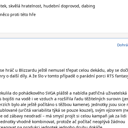
itek, skvělá hratelnost, hudební doprovod, dabing
něco proti této hře
Dohrá
 se hráč u Blizzardu ještě nemusel třepat celou dekádu, aby se doč
hry o další díly. A že šlo v tomto případě o parádní porci RTS fantas
ekulila do pohádkového SVGA pláště a nabídla patřičná uživatelská
 bojišti na vodě i ve vzduch a rozšířila řadu těžitelných surovin (je
zích bylo ale ještě počítáno s těžbou kamene). Jednotky jsou sice 
ublované (určitá variabilita týká se pouze kouzel), svým výzorem (
 od zábavy neodradí – má smysl projít si celou kampaň jak za lidi 
cí jednotky vhodně kombinovat, protože ač počítač neoplývá žádnou
zareagovat na produkci jednotek jednoho druhu dokáže.