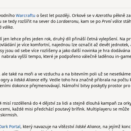
ůvodního
Warcraftu
o šest let později. Orkové se v
Azerothu
pěkně za
 se tedy rozšířit na sever do
Lordaeronu
, kam se po
První válce
stáh
á válka
.
í jen lehce přes jeden rok, druhý díl přináší četná vylepšení. Na pr
ládání je více komfortní, najednou lze označit až devět jednotek, a
sy jsou od sebe více rozlišeny a jako další novinka je hra dodávána
 nabrala vyšší tempo, které je podpořeno válečně laděnou in-gam
, ale také na moři a ve vzduchu a na bitevním poli už se nesetkáme
 ogry a
lidská Aliance
elfy. Vedle toho hra značně přibrala na počtu 
eními dokonce přejmenovávají. Námořní bitvy poskytly prostor pro
misí rozdělená do 4 dějství za lidi a stejně dlouhá kampaň za orky
acemi, každé misi předchází poutavý brífink. Multiplayeru se může
 skirmish.
ark Portal
, který navazuje na vítězství
lidské Aliance
, na jejímž konc