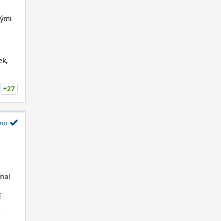
vými
ek,
+27
no
onal
í
í