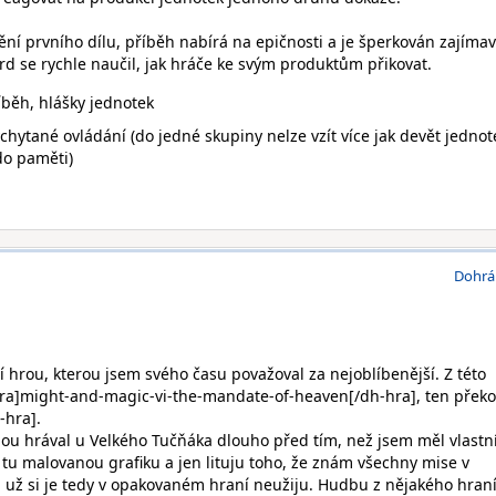
ění prvního dílu, příběh nabírá na epičnosti a je šperkován zajíma
ard se rychle naučil, jak hráče ke svým produktům přikovat.
íběh, hlášky jednotek
chytané ovládání (do jedné skupiny nelze vzít více jak devět jednot
do paměti)
Dohrá
jí hrou, kterou jsem svého času považoval za nejoblíbenější. Z této
-hra]might-and-magic-vi-the-mandate-of-heaven[/dh-hra], ten přek
-hra].
ibou hrával u Velkého Tučňáka dlouho před tím, než jsem měl vlastn
 tu malovanou grafiku a jen lituju toho, že znám všechny mise v
už si je tedy v opakovaném hraní neužiju. Hudbu z nějakého hran