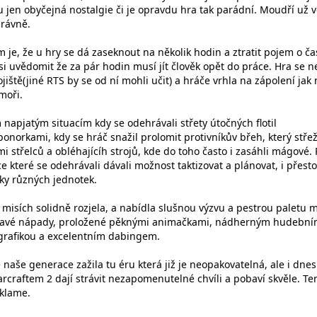
 jen obyčejná nostalgie či je opravdu hra tak parádní. Moudří už v
právně.
je, že u hry se dá zaseknout na několik hodin a ztratit pojem o ča
i uvědomit že za pár hodin musí jít člověk opět do práce. Hra se n
jiště(jiné RTS by se od ní mohli učit) a hráče vrhla na zápolení jak
moři.
napjatým situacím kdy se odehrávali střety útočných flotil
onorkami, kdy se hráč snažil prolomit protivníkův břeh, který střeži
i střelců a obléhajícíh strojů, kde do toho často i zasáhli mágové.
e které se odehrávali dávali možnost taktizovat a plánovat, i přesto
ky různých jednotek.
misích solidně rozjela, a nabídla slušnou výzvu a pestrou paletu m
ímavé nápady, proložené pěknými animačkami, nádherným hudebn
grafikou a excelentním dabingem.
e naše generace zažila tu éru která již je neopakovatelná, ale i dnes
rcraftem 2 dají strávit nezapomenutelné chvíli a pobaví skvěle. Te
zklame.