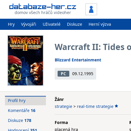
domov všech hráčů videoher
Hry
Vývojáři
Uživatelé
Diskuze
Herní výzva
Warcraft II: Tides 
Blizzard Entertainment
09.12.1995
PC
Žánr
Profil hry
strategie
>
real-time strategie
Komentáře
16
Diskuze
178
Forma
placená hra
Hodnocení
351