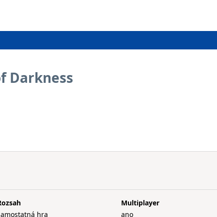
of Darkness
Rozsah
Multiplayer
samostatná hra
ano