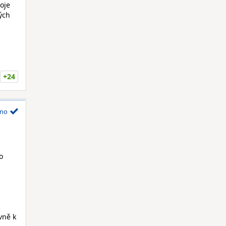
oje
ých
+24
no
o
vně k