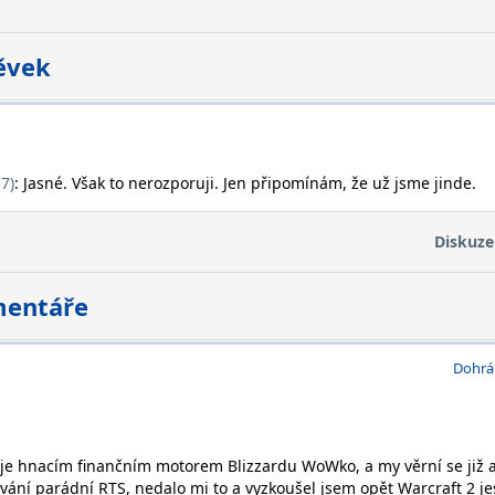
pěvek
7)
: Jasné. Však to nerozporuji. Jen připomínám, že už jsme jinde.
Diskuze
mentáře
Dohrá
je hnacím finančním motorem Blizzardu WoWko, a my věrní se již a
ání parádní RTS, nedalo mi to a vyzkoušel jsem opět Warcraft 2 jes