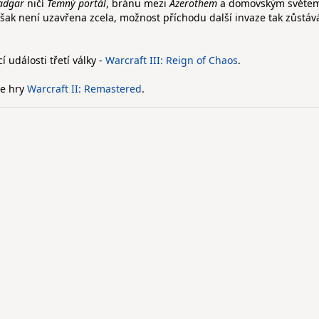
adgar
ničí
Temný portál
, bránu mezi
Azerothem
a domovským světe
však není uzavřena zcela, možnost příchodu další invaze tak zůstáv
ící události třetí války -
Warcraft III: Reign of Chaos
.
ze hry
Warcraft II: Remastered
.