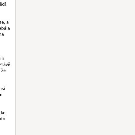
ědí
se, a
ebála
 na
li
 Právě
 že
isí
ím
 ke
nto