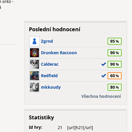
m
orků
-
á
Poslední hodnocení
Zgrnd
95
Drunken Raccoon
90
Calderac
90
Redfield
60
mkkoudy
80
Všechna hodnocení
Statistiky
Id hry:
21