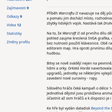
Zajímavosti
9
Příběh
Warcraftu II
navazuje na děj p
Odkazy
9
a pomalu jim dochází místo, rozhodnou
zbytky lidských vojsk. Nastává tak
Druh
Videa
12
Na to, že
Warcraft II
od prvního dílu děl
Statistiky
pohled zaujme kreslená SVGA grafika, ov
Změny profilu
bez nutnosti použití klávesnice. Obě ra
editorem map. Hra oproti prvnímu dílu
hudbou.
Bitvy se nově svádějí nejen na pevnině
lidmi a orky.
Orkská Horda
naverbovala
upgradů, jednotky se některými vylepš
zavedení nové suroviny - ropy.
Sólového hráče čeká kampaň o délce 14 
Jednotlivá dějství jsou proložena anim
účastnit až osm hráčů a k dispozici je i
Ke hře byl vydán datadisk
Beyond the D