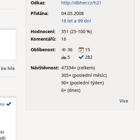
Odkaz:
http://dbher.cz/h21
Přidána:
04.05.2008
18 let a 99 dní
Hodnocení:
351 (25-100 %)
Komentářů:
16
Oblíbenost:
36
15
5
282
Návštěvnost:
47334× (celkem)
 ke hře
305× (poslední měsíc)
90× (poslední týden)
6× (dnes)
Více
no
si
tli