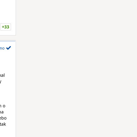
+33
no
kal
y
n o
na
nebo
tak