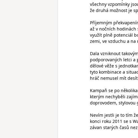
všechny vzpomínky jsou
že druhá možnost je s
Příjemným překvapením 
až v nočních hodinách s
využít plně potenciál bo
zemi, ve vzduchu a na 
Dala vzniknout takovým 
podporovaných letci a p
dělové věže s jednotkam
tyto kombinace a situac
hráč nemusel mít desít
Kampaň se po několika 
kterým nechyběli zaj
doprovodem, stylovou 
Nevím jestli je to tím ž
konci roku 2011 se s Wa
závan starých časů ne