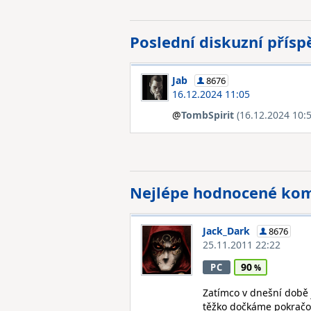
Poslední diskuzní přís
Jab
8676
16.12.2024 11:05
@
TombSpirit
(16.12.2024 10:5
Nejlépe hodnocené ko
Jack_Dark
8676
25.11.2011 22:22
90
PC
Zatímco v dnešní době 
těžko dočkáme pokračov