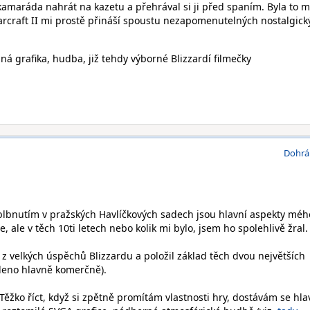
kamaráda nahrát na kazetu a přehrával si ji před spaním. Byla to m
Warcraft II mi prostě přináší spoustu nezapomenutelných nostalgick
á grafika, hudba, již tehdy výborné Blizzardí filmečky
Dohrá
 blbnutím v pražských Havlíčkových sadech jsou hlavní aspekty méh
ne, ale v těch 10ti letech nebo kolik mi bylo, jsem ho spolehlivě žral.
 z velkých úspěchů Blizzardu a položil základ těch dvou největších
leno hlavně komerčně).
 Těžko říct, když si zpětně promítám vlastnosti hry, dostávám se hla