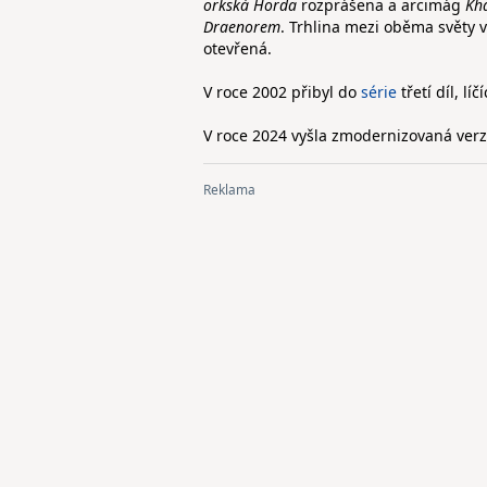
orkská Horda
rozprášena a arcimág
Kh
Draenorem
. Trhlina mezi oběma světy 
otevřená.
V roce 2002 přibyl do
série
třetí díl, líč
V roce 2024 vyšla zmodernizovaná ver