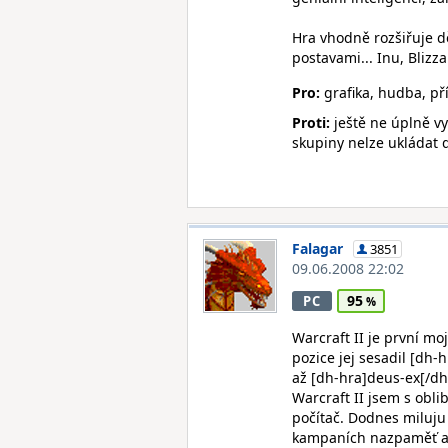
Hra vhodně rozšiřuje d
postavami... Inu, Blizz
Pro:
grafika, hudba, př
Proti:
ještě ne úplně vy
skupiny nelze ukládat 
Falagar
3851
09.06.2008 22:02
95
PC
Warcraft II je první mo
pozice jej sesadil [dh
až [dh-hra]deus-ex[/dh
Warcraft II jsem s obl
počítač. Dodnes miluju
kampaních nazpaměť a 