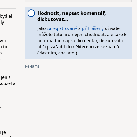
Hodnotit, napsat komentář,
bydleli
diskutovat…
ly
Jako
zaregistrovaný
a
přihlášený
uživatel
můžete tuto hru nejen ohodnotit, ale také k
vní
ní případně napsat komentář, diskutovat o
 to i
ní či ji zařadit do některého ze seznamů
 s
(vlastním, chci atd.).
e
 jen s
kouzel a
.
i je