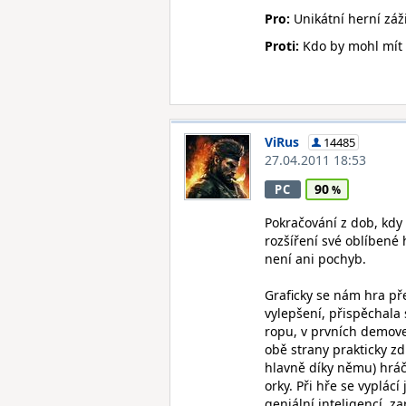
Pro:
Unikátní herní záž
Proti:
Kdo by mohl mít 
ViRus
14485
27.04.2011 18:53
90
PC
Pokračování z dob, kdy
rozšíření své oblíbené 
není ani pochyb.
Graficky se nám hra př
vylepšení, přispěchala s
ropu, v prvních demover
obě strany prakticky zd
hlavně díky němu) hráče
orky. Při hře se vyplá
geniální inteligencí, 