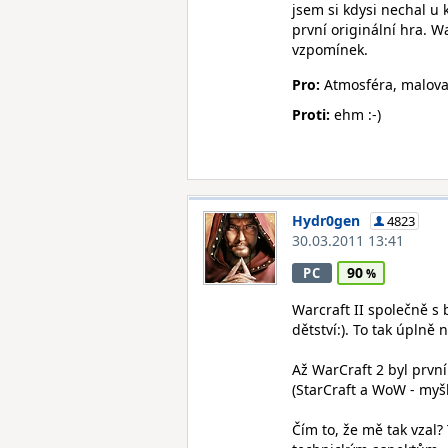
jsem si kdysi nechal u 
první originální hra. 
vzpomínek.
Pro:
Atmosféra, malovan
Proti:
ehm :-)
Hydr0gen
4823
30.03.2011 13:41
90
PC
Warcraft II společně s
dětství:). To tak úplně 
Až WarCraft 2 byl první
(StarCraft a WoW - myš
Čím to, že mě tak vzal?