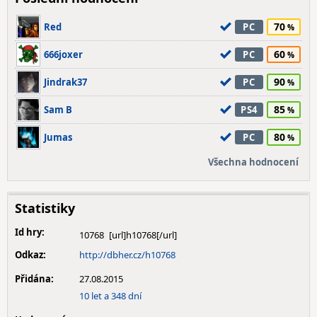
70
Red
PC
60
666joxer
PC
90
Jindrak37
PC
85
Sam B
PS4
80
Jumas
PC
Všechna hodnocení
Statistiky
Id hry:
10768
Odkaz:
http://dbher.cz/h10768
Přidána:
27.08.2015
10 let a 348 dní