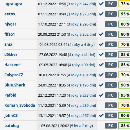
75
ugraugra
03.12.2022 16:56 (
3 roky a 247 dní
)
PC
95
aetos
07.11.2022 19:40 (
3 roky a 273 dní
)
PC
80
hjvg11
17.10.2022 12:11 (
3 roky a 295 dní
)
PC
80
fifa51
20.08.2022 21:50 (
3 roky a 352 dní
)
PC
70
Snix
04.08.2022 03:44 (
4 roky a 4 dny
)
PC
85
d0kker
27.06.2022 19:48 (
4 roky a 41 dní
)
PC
85
Haskeer
09.05.2022 16:08 (
4 roky a 90 dní
)
PC
70
CalypsoCZ
30.03.2022 01:55 (
4 roky a 131 dní
)
PC
90
Blue.Shark
24.01.2022 18:35 (
4 roky a 195 dní
)
PC
95
Pafoid
22.12.2021 17:20 (
4 roky a 228 dní
)
PC
70
Roman_Svoboda
11.12.2021 15:39 (
4 roky a 239 dní
)
PC
90
JohnCZ
13.11.2021 19:57 (
4 roky a 267 dní
)
PC
85
patolog
05.08.2021 20:02 (
5 let a 2 dny
)
PC