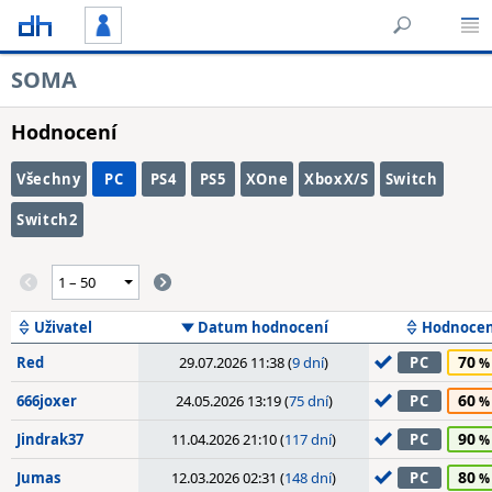
SOMA
Hodnocení
Všechny
PC
PS4
PS5
XOne
XboxX/S
Switch
Switch2
Uživatel
Datum hodnocení
Hodnocen
70
Red
29.07.2026 11:38 (
9 dní
)
PC
60
666joxer
24.05.2026 13:19 (
75 dní
)
PC
90
Jindrak37
11.04.2026 21:10 (
117 dní
)
PC
80
Jumas
12.03.2026 02:31 (
148 dní
)
PC