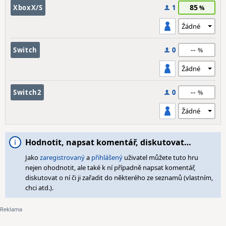
85
XboxX/S
1
--
Switch
0
--
Switch2
0
Hodnotit, napsat komentář, diskutovat…
Jako
zaregistrovaný
a
přihlášený
uživatel můžete tuto hru
nejen ohodnotit, ale také k ní případně napsat komentář,
diskutovat o ní či ji zařadit do některého ze seznamů (vlastním,
chci atd.).