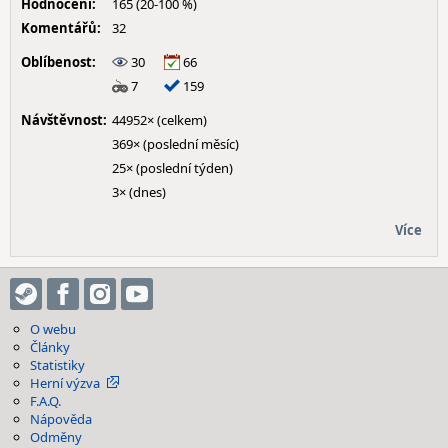
Hodnocení:
165 (20-100 %)
Komentářů:
32
Oblíbenost:
30
66
7
159
Návštěvnost:
44952× (celkem)
369× (poslední měsíc)
25× (poslední týden)
3× (dnes)
Více
O webu
Články
Statistiky
Herní výzva
F.A.Q.
Nápověda
Odměny