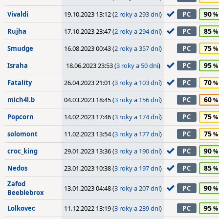
90
Vivaldi
19.10.2023 13:12 (
2 roky a 293 dní
)
PC
85
Rujha
17.10.2023 23:47 (
2 roky a 294 dní
)
PC
75
Smudge
16.08.2023 00:43 (
2 roky a 357 dní
)
PC
95
Israha
18.06.2023 23:53 (
3 roky a 50 dní
)
PC
70
Fatality
26.04.2023 21:01 (
3 roky a 103 dní
)
PC
60
mich4l.b
04.03.2023 18:45 (
3 roky a 156 dní
)
PC
75
Popcorn
14.02.2023 17:46 (
3 roky a 174 dní
)
PC
75
solomont
11.02.2023 13:54 (
3 roky a 177 dní
)
PC
90
croc_king
29.01.2023 13:36 (
3 roky a 190 dní
)
PC
85
Nedos
23.01.2023 10:38 (
3 roky a 197 dní
)
PC
Zafod
90
13.01.2023 04:48 (
3 roky a 207 dní
)
PC
Beeblebrox
95
Lolkovec
11.12.2022 13:19 (
3 roky a 239 dní
)
PC