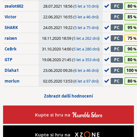
80
zealot602
28.07.2021 18:56 (
5 let a 10 dní
)
PC
85
Victor
22.06.2021 16:55 (
5 let a 46 dní
)
PC
95
SHARK
24.05.2021 19:22 (
5 let a 75 dní
)
PC
75
raisen
18.11.2020 18:59 (
5 let a 262 dní
)
PC
90
CeBrk
31.10.2020 14:00 (
5 let a 280 dní
)
PC
80
GTP
19.08.2020 21:45 (
5 let a 353 dní
)
PC
100
Dlaha1
23.06.2020 09:26 (
6 let a 46 dní
)
PC
80
morlun
02.05.2020 13:53 (
6 let a 97 dní
)
PC
Zobrazit další hodnocení
Kupte si hru na
Kupte si hru na