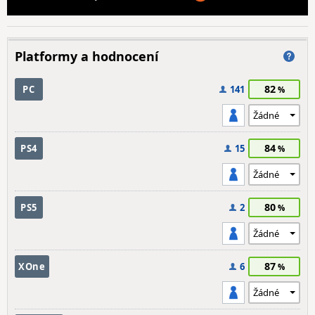
Platformy a hodnocení
82
PC
141
84
PS4
15
80
PS5
2
87
XOne
6