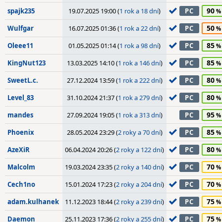
90
spajk235
19.07.2025 19:00 (
1 rok a 18 dní
)
PC
50
Wulfgar
16.07.2025 01:36 (
1 rok a 22 dní
)
PC
85
Oleee11
01.05.2025 01:14 (
1 rok a 98 dní
)
PC
85
KingNut123
13.03.2025 14:10 (
1 rok a 146 dní
)
PC
80
SweetL.c.
27.12.2024 13:59 (
1 rok a 222 dní
)
PC
80
Level_83
31.10.2024 21:37 (
1 rok a 279 dní
)
PC
95
mandes
27.09.2024 19:05 (
1 rok a 313 dní
)
PC
85
Phoenix
28.05.2024 23:29 (
2 roky a 70 dní
)
PC
80
AzeXiR
06.04.2024 20:26 (
2 roky a 122 dní
)
PC
70
Malcolm
19.03.2024 23:35 (
2 roky a 140 dní
)
PC
70
Cech1no
15.01.2024 17:23 (
2 roky a 204 dní
)
PC
75
adam.kulhanek
11.12.2023 18:44 (
2 roky a 239 dní
)
PC
75
Daemon
25.11.2023 17:36 (
2 roky a 255 dní
)
PC