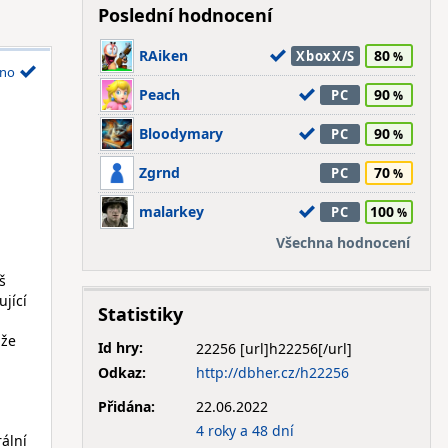
Poslední hodnocení
RAiken
80
XboxX/S
no
Peach
90
PC
Bloodymary
90
PC
Zgrnd
70
PC
malarkey
100
PC
Všechna hodnocení
š
ující
Statistiky
 že
Id hry:
22256
Odkaz:
http://dbher.cz/h22256
Přidána:
22.06.2022
4 roky a 48 dní
ální