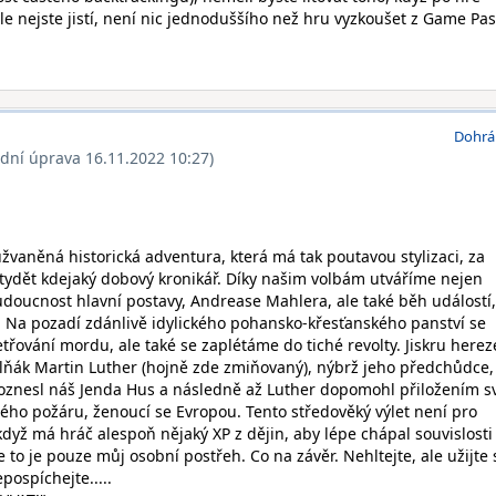
le nejste jistí, není nic jednoduššího než hru vyzkoušet z Game Pas
Dohrá
ední úprava 16.11.2022 10:27)
žvaněná historická adventura, která má tak poutavou stylizaci, za
tydět kdejaký dobový kronikář. Díky našim volbám utváříme nejen
udoucnost hlavní postavy, Andrease Mahlera, ale také běh událostí,
 Na pozadí zdánlivě idylického pohansko-křesťanského panství se
řování mordu, ale také se zaplétáme do tiché revolty. Jiskru herez
lňák Martin Luther (hojně zde zmiňovaný), nýbrž jeho předchůdce,
 roznesl náš Jenda Hus a následně až Luther dopomohl přiložením 
lého požáru, ženoucí se Evropou. Tento středověký výlet není pro
dyž má hráč alespoň nějaký XP z dějin, aby lépe chápal souvislosti
 to je pouze můj osobní postřeh. Co na závěr. Nehltejte, ale užijte s
ospíchejte.....