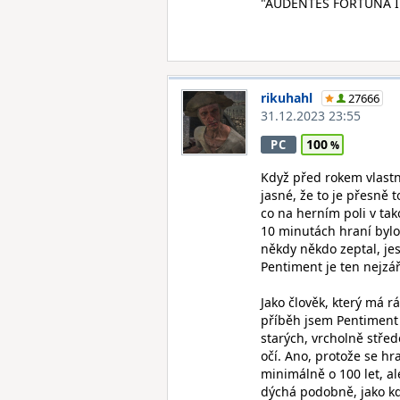
"AUDENTES FORTUNA I
rikuhahl
27666
31.12.2023 23:55
100
PC
Když před rokem vlastn
jasné, že to je přesně t
co na herním poli v tak
10 minutách hraní bylo
někdy někdo zeptal, jes
Pentiment je ten nejzář
Jako člověk, který má r
příběh jsem Pentiment 
starých, vrcholně stře
očí. Ano, protože se hra
minimálně o 100 let, a
dýchá podobně, jako kdy