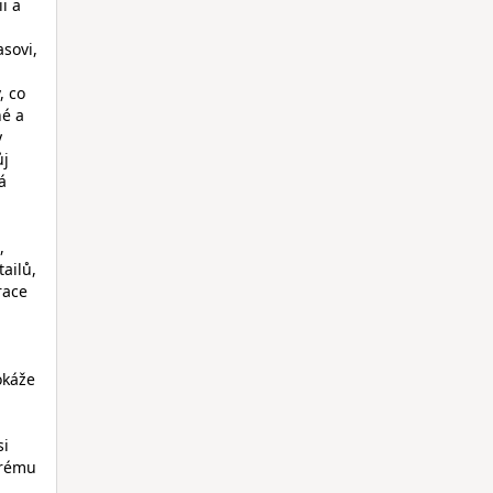
i a
asovi,
, co
né a
y
ůj
á
,
ailů,
race
okáže
si
erému