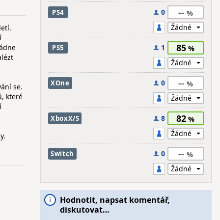
--
0
PS4
etí.
í
85
ládne
1
PS5
lézt
--
0
XOne
ání se.
, které
í
82
8
XboxX/S
y.
--
0
Switch
Hodnotit, napsat komentář,
diskutovat…