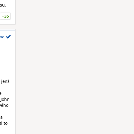
su.
+35
no
 jenž
e
 John
svého
 a
i to