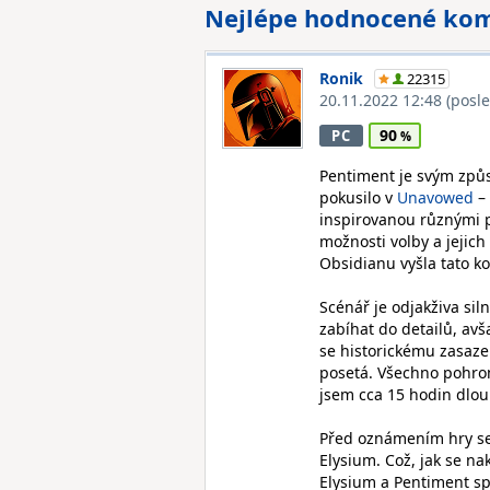
Nejlépe hodnocené ko
Ronik
22315
20.11.2022 12:48
(posl
90
PC
Pentiment je svým způs
pokusilo v
Unavowed
– 
inspirovanou různými p
možnosti volby a jejich
Obsidianu vyšla tato k
Scénář je odjakživa sil
zabíhat do detailů, avš
se historickému zasaze
posetá. Všechno pohrom
jsem cca 15 hodin dlou
Před oznámením hry se 
Elysium. Což, jak se na
Elysium a Pentiment sp