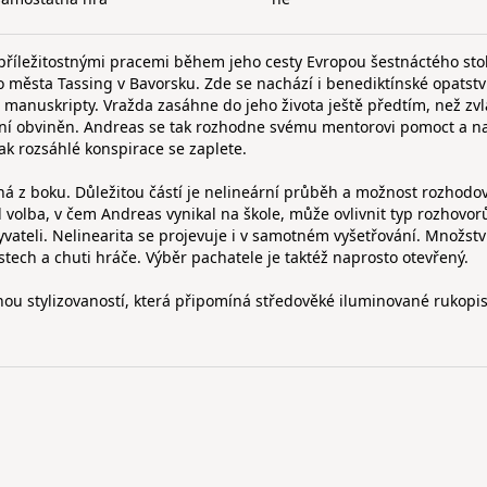
 příležitostnými pracemi během jeho cesty Evropou šestnáctého stol
města Tassing v Bavorsku. Zde se nachází i benediktínské opatstv
manuskripty. Vražda zasáhne do jeho života ještě předtím, než zv
z ní obviněn. Andreas se tak rozhodne svému mentorovi pomoct a na
jak rozsáhlé konspirace se zaplete.
á z boku. Důležitou částí je nelineární průběh a možnost rozhodov
 volba, v čem Andreas vynikal na škole, může ovlivnit typ rozhovorů
vateli. Nelinearita se projevuje i v samotném vyšetřování. Množstv
stech a chuti hráče. Výběr pachatele je taktéž naprosto otevřený.
ou stylizovaností, která připomíná středověké iluminované rukopis