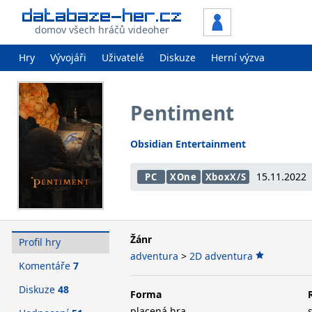
domov všech hráčů videoher
Hry
Vývojáři
Uživatelé
Diskuze
Herní výzva
Pentiment
Obsidian Entertainment
15.11.2022
PC
XOne
XboxX/S
Žánr
Profil hry
adventura
>
2D adventura
Komentáře
7
Diskuze
48
Forma
placená hra