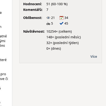
Hodnocení:
51 (60-100 %)
Komentářů:
7
 a
Oblíbenost:
21
34
5
45
m
Návštěvnost:
10254× (celkem)
patné
148× (poslední měsíc)
vými
32× (poslední týden)
elmi
0× (dnes)
Více
které
 pro
kve či
a
á
e