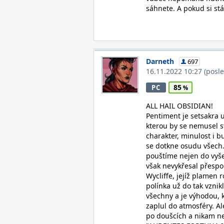
sáhnete. A pokud si stá
Darneth
697
16.11.2022 10:27
(posl
85
PC
ALL HAIL OBSIDIAN!
Pentiment je setsakra u
kterou by se nemusel s
charakter, minulost i b
se dotkne osudu všech.
pouštíme nejen do vyšet
však nevykřesal přespo
Wycliffe, jejíž plamen
polínka už do tak vznik
všechny a je výhodou, k
zaplul do atmosféry. Ale
po doušcích a nikam nep