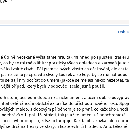
UVAT!"
Dohrá
ě úplně nečekaně vyšla tahle hra, tak mi hned po spustění traileru
o, co by se mi mělo líbit v prakticky všech ohledech a zároveň je to 
ovéto kvalitě chybí. Bál jsem se svých vlastních očekávání, ale asi t
 jasno, že to je opravdu skvělý kousek a že když by se mě náhodou
tli se dají hry počítat do umění (jakože se mě asi nikdo nezeptá), t
ivější případ, který bych v odpovědi zcela jasně použil.
ád historii, poslední dobou i klasické umění, a ocení dobře odvyprá
hltal celé vánoční období až takřka do příchodu nového roku. Spoj
dověkých maleb, s dobovým příběhem je to první, co každého uhodí
 odehrává v 1. pol. 16. století, tak je užité umění už anachronické,
le proč být hnidopich, když to funguje. Každá obrazovka tak na hrá
ž se dívá na fresky ve starých kostelech, či hradech. Ano, tělesné