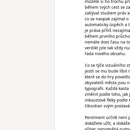
můžete si ho trochu př
během svých cest se za
zabýval studiem práv a 
co se naopak zajímal o
automaticky úspěch a to
je práva příliš nezajím
během prvního průchod
nemáte dost času na to
verdikt jste tak vždy n
řada nového obsahu.
Co se týče vizuálního 
jestli se mu bude líbi
které se do hry povedl
obyvatelů města jsou na
typografii. Každá kasta
změnit podle toho, jak
inkoustové fleky podle 
Obsidian svým postavá
Pentiment určitě není 
dokážete užít, a dokáž
vůbec nepomáhá nutnost