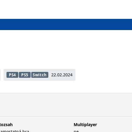
22.02.2024
PS4
PS5
Switch
Rozsah
Multiplayer
samostatná hra
ne