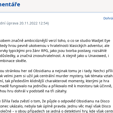
mentáře
Dohrá
ední úprava 20.11.2022 12:54)
obem značně ambicióznější verzí toho, o co se studio Wadjet Eye
tedy hrou pevně ukotvenou v hratelnosti klasických adventur, ale
rvky typickými pro žánr RPG, jako jsou tvorba postavy, rozsáhlé
 důsledky, a značná znovuhratelnost. A stejně jako u Unavowed, i
ombinace skvěle.
nou stránkou her od Obsidianu a nejinak tomu je i tady. Nechci příli
ak velmi jsem si užil jak centrální murder mystery, tak témata vztah
ní, tak především klidnější charakterové momenty, kterými je hra
adě fungovalo na jedničku a přikovalo mě k monitoru tak účinně,
hou hru dohrál v podstatě na tři zátahy.
šířila řada zvěstí o tom, že půjde o odpověď Obsidianu na Disco
konec ukázalo, nebyla tak úplně pravda. Jednu věc mají však Disco
olečné – v obou případech se jedná o detektivní hry, kde však centr