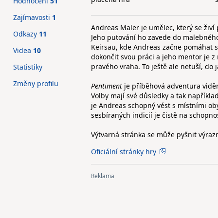
Hodnocení
51
Zajímavosti
1
Andreas Maler je umělec, který se živí
Odkazy
11
Jeho putování ho zavede do malebného 
Keirsau, kde Andreas začne pomáhat s 
Videa
10
dokončit svou práci a jeho mentor je 
pravého vraha. To ještě ale netuší, do 
Statistiky
Změny profilu
Pentiment
je příběhová adventura viděn
Volby mají své důsledky a tak například
je Andreas schopný vést s místními oby
sesbíraných indicií je čistě na schopno
Výtvarná stránka se může pyšnit výrazn
Oficiální stránky hry