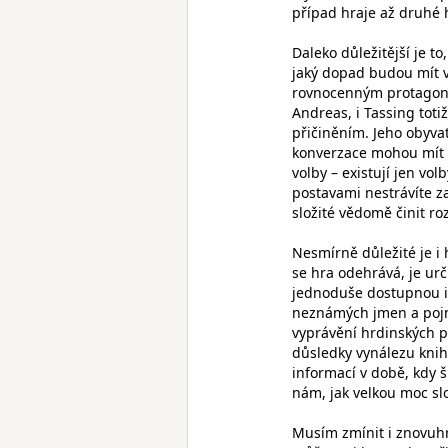
případ hraje až druhé h
Daleko důležitější je t
jaký dopad budou mít va
rovnocenným protagonis
Andreas, i Tassing tot
přičiněním. Jeho obyvat
konverzace mohou mít d
volby – existují jen vol
postavami nestrávíte za
složité vědomě činit ro
Nesmírně důležité je i 
se hra odehrává, je urč
jednoduše dostupnou in
neznámých jmen a pojmů
vyprávění hrdinských p
důsledky vynálezu knih
informací v době, kdy š
nám, jak velkou moc sl
Musím zmínit i znovuhr