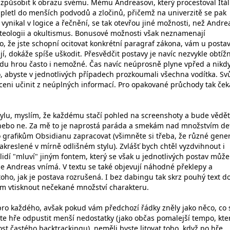
izpůsobit k obrazu svému. Mému Andreasovi, který procestoval Itáli
pletl do menších podvodů a zločinů, přičemž na univerzitě se pak
vynikal v logice a řečnění, se tak otevřou jiné možnosti, než Andre
 teologii a okultismus. Bonusové možnosti však neznamenají
, že jste schopní ocitovat konkrétní paragraf zákona, vám u postav
ají, dokáže spíše uškodit. Přesvědčit postavy je navíc nezvykle obtíž
u hrou často i nemožné. Čas navíc neúprosně plyne vpřed a nikd
, abyste v jednotlivých případech prozkoumali všechna vodítka. Sv
uceni učinit z neúplných informací. Pro opakované průchody tak ček
stylu, myslím, že každému stačí pohled na screenshoty a bude vědět
t nebo ne. Za mě to je naprostá paráda a smekám nad množstvím det
o grafikům Obsidianu zapracovat (všimněte si třeba, že různé gene
kreslené v mírně odlišném stylu). Zvlášť bych chtěl vyzdvihnout i
 lidí "mluví" jiným fontem, který se však u jednotlivých postav může
 je Andreas vnímá. V textu se také objevují náhodné překlepy a
toho, jak je postava rozrušená. I bez dabingu tak skrz pouhý text d
m vtisknout nečekané množství charakteru.
pro každého, avšak pokud vám předchozí řádky zněly jako něco, co 
ete hře odpustit menší nedostatky (jako občas pomalejší tempo, kt
 častého backtrackingu), neměli byste litovat toho, když po hře