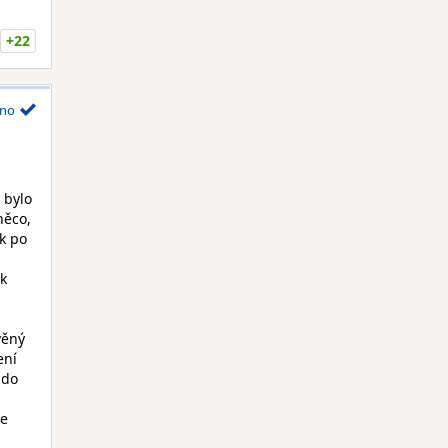
+22
no
 bylo
něco,
ak po
ak
věný
ení
 do
če