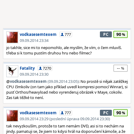
90
vodkasesemtexem
777
PC
09.09.2014 23:34
jo takhle, sice mi to nepomohlo, ale myslím, že vím, o čem mluvíš.
třeba si k tomu pustím druhou hru nebo filmec?
--
Fatality
7270
09.09.2014 23:30
@
vodkasesemtexem
(09.09.2014 23:05)
: No prostě si nějak zatěžkej
CPU čímkoliv (on tam jako příklad uvedl kompresi pomocí Winrar), si
pusť Orthos/heavyload nebo vyrenderuj obrázek v Maye, cokoliv.
Zas tak těžké to není.
90
vodkasesemtexem
777
PC
09.09.2014 23:29 (poslední úprava 09.09.2014 23:30)
tak nevyzkouším, protože to tam nemám DVD, asi si to nechám na
jindy. pamatuji se, že jsem to kdysi hrál na doporučení kámoše, a že