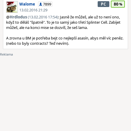
80
Walome
7899
PC
13.02.2016 21:29
@
Hrdlodus
(13.02.2016 17:54)
: Jasně že můžeš, ale už to není ono,
když to děláš "špatně". To je to samý jako třetí Splinter Cell. Zabíjet
můžeš, ale na konci mise se dozvíš, že seš lama.
A zrovna u BM je potřeba bejt co nejlepší asasín, abys měl víc peněz.
(nebo to byly contracts? Teď nevím).