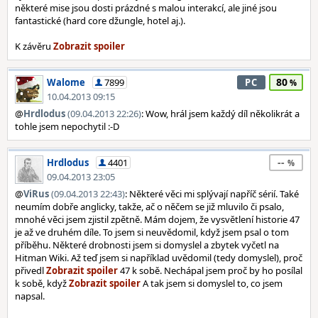
některé mise jsou dosti prázdné s malou interakcí, ale jiné jsou
fantastické (hard core džungle, hotel aj.).
K závěru
80
Walome
7899
PC
10.04.2013 09:15
@
Hrdlodus
(09.04.2013 22:26)
: Wow, hrál jsem každý díl několikrát a
tohle jsem nepochytil :-D
--
Hrdlodus
4401
09.04.2013 23:05
@
ViRus
(09.04.2013 22:43)
: Některé věci mi splývají napříč sérií. Také
neumím dobře anglicky, takže, ač o něčem se již mluvilo či psalo,
mnohé věci jsem zjistil zpětně. Mám dojem, že vysvětlení historie 47
je až ve druhém díle. To jsem si neuvědomil, když jsem psal o tom
příběhu. Některé drobnosti jsem si domyslel a zbytek vyčetl na
Hitman Wiki. Až teď jsem si například uvědomil (tedy domyslel), proč
přivedl
47 k sobě. Nechápal jsem proč by ho posílal
k sobě, když
A tak jsem si domyslel to, co jsem
napsal.