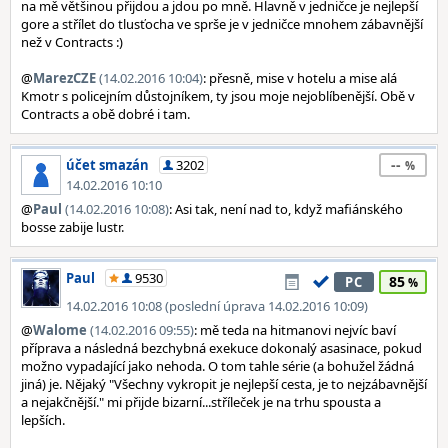
na mě většinou přijdou a jdou po mně. Hlavně v jedničce je nejlepší
gore a střílet do tlusťocha ve sprše je v jedničce mnohem zábavnější
než v Contracts :)
@
MarezCZE
(14.02.2016 10:04)
: přesně, mise v hotelu a mise alá
Kmotr s policejním důstojníkem, ty jsou moje nejoblíbenější. Obě v
Contracts a obě dobré i tam.
--
účet smazán
3202
14.02.2016 10:10
@
Paul
(14.02.2016 10:08)
: Asi tak, není nad to, když mafiánského
bosse zabije lustr.
Paul
9530
85
PC
14.02.2016 10:08 (poslední úprava 14.02.2016 10:09)
@
Walome
(14.02.2016 09:55)
: mě teda na hitmanovi nejvíc baví
příprava a následná bezchybná exekuce dokonalý asasinace, pokud
možno vypadající jako nehoda. O tom tahle série (a bohužel žádná
jiná) je. Nějaký "Všechny vykropit je nejlepší cesta, je to nejzábavnější
a nejakčnější." mi přijde bizarní...stříleček je na trhu spousta a
lepších.