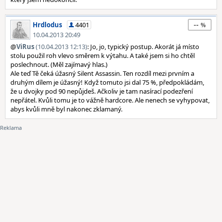
--
Hrdlodus
4401
10.04.2013 20:49
@
ViRus
(10.04.2013 12:13)
: Jo, jo, typický postup. Akorát já místo
stolu použil roh vlevo směrem k výtahu. A také jsem si ho chtěl
poslechnout. (Měl zajímavý hlas.)
Ale teď Tě čeká úžasný Silent Assassin. Ten rozdíl mezi prvním a
druhým dílem je úžasný! Když tomuto jsi dal 75 %, předpokládám,
že u dvojky pod 90 nepůjdeš. Ačkoliv je tam nasírací podezření
nepřátel. Kvůli tomu je to vážně hardcore. Ale nenech se vyhypovat,
abys kvůli mně byl nakonec zklamaný.