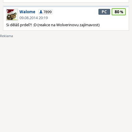
80
Walome
7899
PC
09.08.2014 20:19
Si děláš prdel?! :D (reakce na Wolverinovu zajímavost)