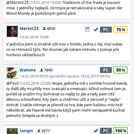
@
MarezCZE
(14.02.2016 10:04)
: Traditions of the Trade je luxusní
mise, z jedničky nejlepší. Ve trojce je remakovaná a taky super. Ale
Blood Money je podobných gemů plné.
MarezCZE
4859
70
PC
14.02.2016 10:04
V jedničce jsem si strašně užil misi v hotelu. Jedna z nej. misí vubec
co se Hitmanů týče. Ten šrumec jak tahám mrtvolu z pokoje pře
horlivou uklizečkou:D
80
Walome
7899
PC
14.02.2016 09:55 (poslední úprava 14.02.2016 09:55)
@
Paul
(13.02.2016 22:08)
: Nope, jednička mě v tomhle hrozně bavila,
ty další díly mi přišly moc svazující a omezující. Ačkoli volnost tam je,
pořád se snažím hry dohrávat co nejlíp to jde a tady jsem cítil
děsnou schizofrenii, kdy jsem si chtěl hru užít a zároveň ji "nejlíp"
dohrát :) takže Hitman je přesně ta hra, kde jsem každou misi hrál
několikrát, ale hlavně mě bavila když jsem mohl nenápadně kuchat
jednoho šmejda za druhým :)
100
Longin
3977
PC