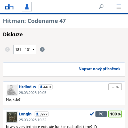
Hitman: Codename 47
Diskuze
Napsat nový příspěvek
--
Hrdlodus
4401
28.03.2025 10:05
Ne, kde?
100
Longin
3977
PC
25.03.2025 10:32
btw vis ze v jednicce existuje funkce na bullet-time? :D