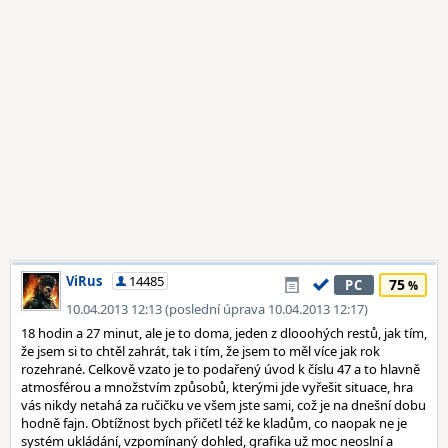
ViRus
14485
75
PC
10.04.2013 12:13 (poslední úprava 10.04.2013 12:17)
18 hodin a 27 minut, ale je to doma, jeden z dlooohých restů, jak tím,
že jsem si to chtěl zahrát, tak i tím, že jsem to měl více jak rok
rozehrané. Celkově vzato je to podařený úvod k číslu 47 a to hlavně
atmosférou a množstvím způsobů, kterými jde vyřešit situace, hra
vás nikdy netahá za ručičku ve všem jste sami, což je na dnešní dobu
hodně fajn. Obtížnost bych přičetl též ke kladům, co naopak ne je
systém ukládání, vzpomínaný dohled, grafika už moc neoslní a