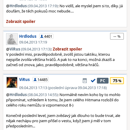
@
Hrdlodus
(09.04.2013 17:19)
: No vidíš, ale myslel jsem si to, díky. Já
doufám, že těch pokusů moc nebude....
--
Hrdlodus
4401
09.04.2013 17:19
@
ViRus
(09.04.2013 17:13)
:
V poslední misi, pravděpodobně, zvolíš jistou taktiku, kterou
nejspíše zvolila většina hráčů. A pak to na konci, možná zkazíš a
začneš od znova, jako, pravděpodobně, většina hráčů.
ViRus
14485
75
PC
09.04.2013 17:13 (poslední úprava 09.04.2013 17:18)
@
Hrdlodus
(08.04.2013 14:55)
: Normálně nevím koho by to mohlo
připomínat, vzhledem k tomu, že jsem celého Hitmana rozložil do
celého roku nemůžu si vzpomenout 8-)
Konečně poslední level, jsem zvědavý jak dlouho to bude trvat, ale
nějak nechápu pro jsem přišel o vestu, když jsem ji měl v tom
předposledním...