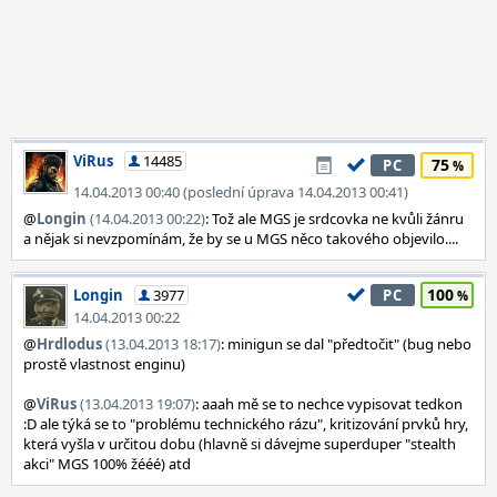
ViRus
14485
75
PC
14.04.2013 00:40 (poslední úprava 14.04.2013 00:41)
@
Longin
(14.04.2013 00:22)
: Tož ale MGS je srdcovka ne kvůli žánru
a nějak si nevzpomínám, že by se u MGS něco takového objevilo....
100
Longin
3977
PC
14.04.2013 00:22
@
Hrdlodus
(13.04.2013 18:17)
: minigun se dal "předtočit" (bug nebo
prostě vlastnost enginu)
@
ViRus
(13.04.2013 19:07)
: aaah mě se to nechce vypisovat tedkon
:D ale týká se to "problému technického rázu", kritizování prvků hry,
která vyšla v určitou dobu (hlavně si dávejme superduper "stealth
akci" MGS 100% žééé) atd