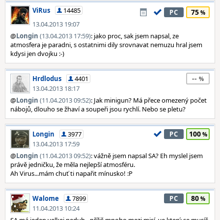
ViRus
14485
75
PC
13.04.2013 19:07
@
Longin
(13.04.2013 17:59)
: jako proc, sak jsem napsal, ze
atmosfera je paradni, s ostatnimi dily srovnavat nemuzu hral jsem
kdysi jen dvojku :-)
--
Hrdlodus
4401
13.04.2013 18:17
@
Longin
(11.04.2013 09:52)
: Jak minigun? Má přece omezený počet
nábojů, dlouho se žhaví a soupeři jsou rychlí. Nebo se pletu?
100
Longin
3977
PC
13.04.2013 17:59
@
Longin
(11.04.2013 09:52)
: vážně jsem napsal SA? Eh myslel jsem
právě jedničku, že měla nejlepší atmosféru.
Ah Virus...mám chuť ti napařit mínusko! :P
80
Walome
7899
PC
11.04.2013 10:24