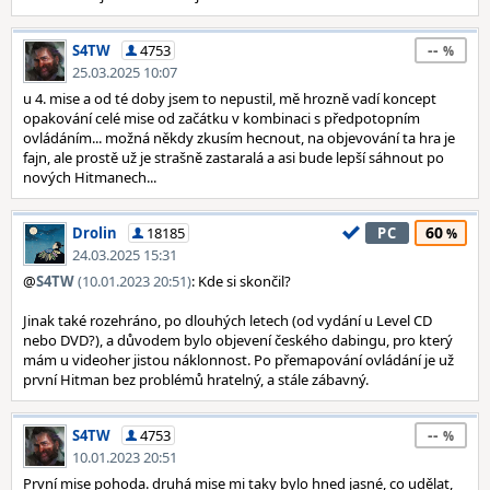
--
S4TW
4753
25.03.2025 10:07
u 4. mise a od té doby jsem to nepustil, mě hrozně vadí koncept
opakování celé mise od začátku v kombinaci s předpotopním
ovládáním... možná někdy zkusím hecnout, na objevování ta hra je
fajn, ale prostě už je strašně zastaralá a asi bude lepší sáhnout po
nových Hitmanech...
60
Drolin
18185
PC
24.03.2025 15:31
@
S4TW
(10.01.2023 20:51)
: Kde si skončil?
Jinak také rozehráno, po dlouhých letech (od vydání u Level CD
nebo DVD?), a důvodem bylo objevení českého dabingu, pro který
mám u videoher jistou náklonnost. Po přemapování ovládání je už
první Hitman bez problémů hratelný, a stále zábavný.
--
S4TW
4753
10.01.2023 20:51
První mise pohoda. druhá mise mi taky bylo hned jasné, co udělat,