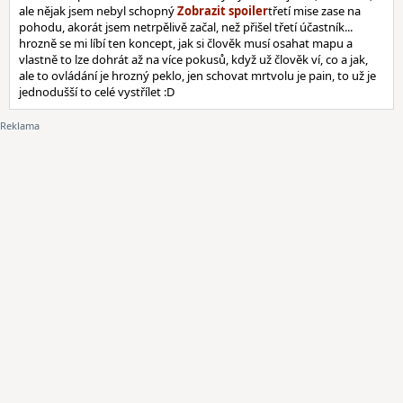
ale nějak jsem nebyl schopný
třetí mise zase na
pohodu, akorát jsem netrpělivě začal, než přišel třetí účastník...
hrozně se mi líbí ten koncept, jak si člověk musí osahat mapu a
vlastně to lze dohrát až na více pokusů, když už člověk ví, co a jak,
ale to ovládání je hrozný peklo, jen schovat mrtvolu je pain, to už je
jednodušší to celé vystřílet :D