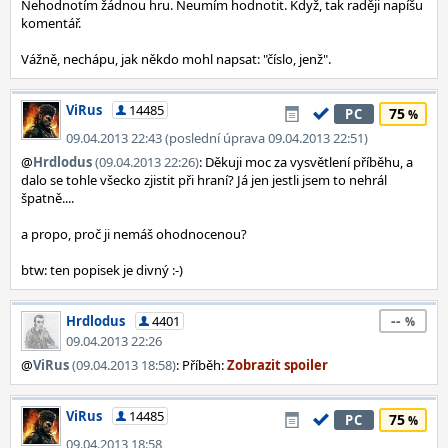
Nehodnotím žádnou hru. Neumím hodnotit. Když, tak raději napíšu
komentář.
Vážně, nechápu, jak někdo mohl napsat: "číslo, jenž".
ViRus
14485
75
PC
09.04.2013 22:43 (poslední úprava 09.04.2013 22:51)
@
Hrdlodus
(09.04.2013 22:26)
: Děkuji moc za vysvětlení příběhu, a
dalo se tohle všecko zjistit při hraní? Já jen jestli jsem to nehrál
špatně....
a propo, proč ji nemáš ohodnocenou?
btw: ten popisek je divný :-)
--
Hrdlodus
4401
09.04.2013 22:26
@
ViRus
(09.04.2013 18:58)
: Příběh:
ViRus
14485
75
PC
09.04.2013 18:58