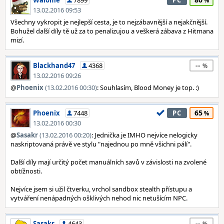
Walome
7899
PC
13.02.2016 09:53
Všechny vykropit je nejlepší cesta, je to nejzábavnější a nejakčnější.
Bohužel další díly tě už za to penalizujou a veškerá zábava z Hitmana
mizí.
--
Blackhand47
4368
13.02.2016 09:26
@
Phoenix
(13.02.2016 00:30)
: Souhlasím, Blood Money je top. :)
65
Phoenix
7448
PC
13.02.2016 00:30
@
Sasakr
(13.02.2016 00:20)
: Jednička je IMHO nejvíce nelogicky
naskriptovaná právě ve stylu "najednou po mně všichni pálí".
Další díly mají určitý počet manuálních savů v závislosti na zvolené
obtížnosti.
Nejvíce jsem si užil čtverku, vrchol sandbox stealth přístupu a
vytváření nenápadných ošklivých nehod nic netušícím NPC.
--
Sasakr
4643