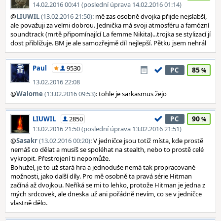
14.02.2016 00:41 (poslední úprava 14.02.2016 01:14)
@
LIUWIL
(13.02.2016 21:50)
: mě zas osobně dvojka přijde nejslabší,
ale považuji za velmi dobrou. Jednička má svoji atmosféru a famózní
soundtrack (mrtě připomínající La femme Nikita)...trojka se stylizací jí
dost přibližuje. BM je ale samozřejmě díl nejlepší. Pětku jsem nehrál
Paul
9530
85
PC
13.02.2016 22:08
@
Walome
(13.02.2016 09:53)
: tohle je sarkasmus žejo
90
LIUWIL
2850
PC
13.02.2016 21:50 (poslední úprava 13.02.2016 21:51)
@
Sasakr
(13.02.2016 00:20)
: V jedničce jsou totiž místa, kde prostě
nemáš co dělat a musíš se spoléhat na stealth, nebo to prostě celé
vykropit. Přestrojení ti nepomůže.
Bohužel, je to už stará hra a jednoduše nemá tak propracované
možnosti, jako další díly. Pro mě osobně ta pravá série Hitman
začíná až dvojkou. Neříká se mi to lehko, protože Hitman je jedna z
mých srdcovek, ale dneska už ani pořádně nevím, co se v jedničce
vlastně dělo.