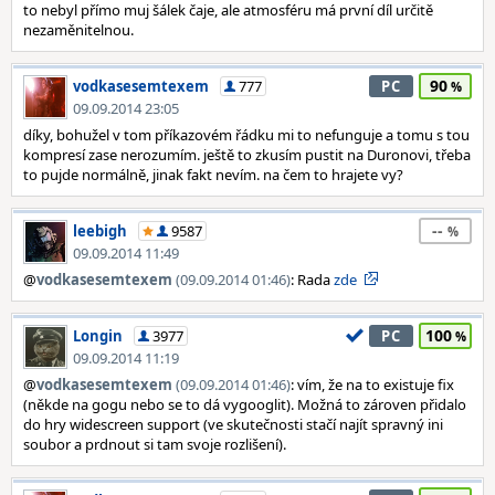
to nebyl přímo muj šálek čaje, ale atmosféru má první díl určitě
nezaměnitelnou.
90
vodkasesemtexem
777
PC
09.09.2014 23:05
díky, bohužel v tom příkazovém řádku mi to nefunguje a tomu s tou
kompresí zase nerozumím. ještě to zkusím pustit na Duronovi, třeba
to pujde normálně, jinak fakt nevím. na čem to hrajete vy?
--
leebigh
9587
09.09.2014 11:49
@
vodkasesemtexem
(09.09.2014 01:46)
: Rada
zde
100
Longin
3977
PC
09.09.2014 11:19
@
vodkasesemtexem
(09.09.2014 01:46)
: vím, že na to existuje fix
(někde na gogu nebo se to dá vygooglit). Možná to zároven přidalo
do hry widescreen support (ve skutečnosti stačí najít spravný ini
soubor a prdnout si tam svoje rozlišení).