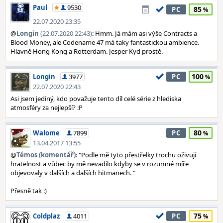
Paul
9530
85
PC
22.07.2020 23:35
@
Longin
(22.07.2020 22:43)
: Hmm. Já mám asi výše Contracts a
Blood Money, ale Codename 47 má taky fantastickou ambience.
Hlavně Hong Kong a Rotterdam. Jesper Kyd prostě.
100
Longin
3977
PC
22.07.2020 22:43
Asi jsem jediný, kdo považuje tento díl celé série z hlediska
atmosféry za nejlepší? :P
80
Walome
7899
PC
13.04.2017 13:55
@
Témos (komentář)
: "Podle mě tyto přestřelky trochu oživují
hratelnost a vůbec by mě nevadilo kdyby se v rozumné míře
objevovaly v dalších a dalších hitmanech. "
Přesně tak :)
75
Coldplaz
4011
PC