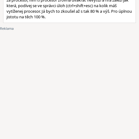
za procesor, film ti procesor zrovna dvakrát nevytíží a hra záleží jak
která, podívej se ve správci úloh (ctrl+shift+esc) na kolik máš
vytíženej procesor. Já bych to zkoušel až s tak 80 % a výš. Pro úplnou
jistotu na těch 100 %.