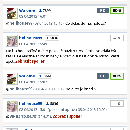
80
Walome
7899
PC
08.04.2013 16:01
@
hellhouse99
(08.04.2013 15:49)
: Co děláš doma, holoto?
--
hellhouse99
6836
08.04.2013 15:49
Ho ho hoo, začíná mě to pekelně bavit :D První mise se zdála být
těžká ale vlastně ani tolik nebyla. Stačilo si najít dobré místo i cestu
zpět.
80
Walome
7899
PC
08.04.2013 15:02
@
hellhouse99
(08.04.2013 15:01)
: Nojo, to je hned :)
--
hellhouse99
6836
08.04.2013 15:01 (poslední úprava 08.04.2013 15:02)
@
ViRus
(08.04.2013 14:21)
: