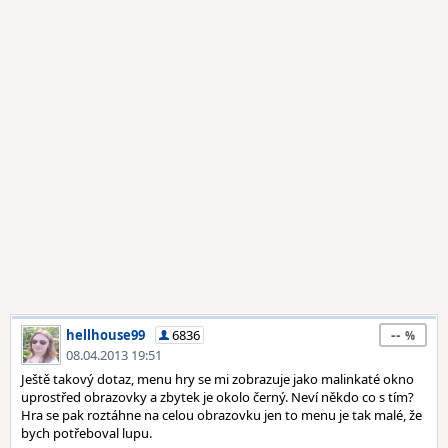
--
hellhouse99
6836
08.04.2013 19:51
Ještě takový dotaz, menu hry se mi zobrazuje jako malinkaté okno
uprostřed obrazovky a zbytek je okolo černý. Neví někdo co s tím?
Hra se pak roztáhne na celou obrazovku jen to menu je tak malé, že
bych potřeboval lupu.