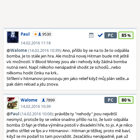
Paul
9530
85
PC
14.02.2016 11:18
@
Walome
(14.02.2016 10:39)
: Ano, přišlo by se na to že to odpálila
bomba. Je to stále jen hra. Ale možná novej Hitman bude mít ještě
víc možností. V Blood Money jsou ale i nehody kdy žádná bomba
nutná není. Např. někoho nenápadně shodit ze schodů...nebo
někomu hodit činku na krk..
Střílení v hitmanovi provozuju jen jako relief když můj plán selže..a
pak dám reload a jdu znova.
80
Walome
7899
PC
14.02.2016 10:39
@
Paul
(14.02.2016 10:08)
: právěže ty "nehody" jsou největší
nesmysl, protože by se velice snadno přišlo na to, že lustr odpálila
bomba :D fajn je třeba výměna pistolí v divadelní hře, to jo. A je něco
jiného střílet ve fps a v Hitmanovi - Hitman je těžkej, proto mě baví,
když se mi podaří to tam povraždit. Zezačátku nenápadně, pak už