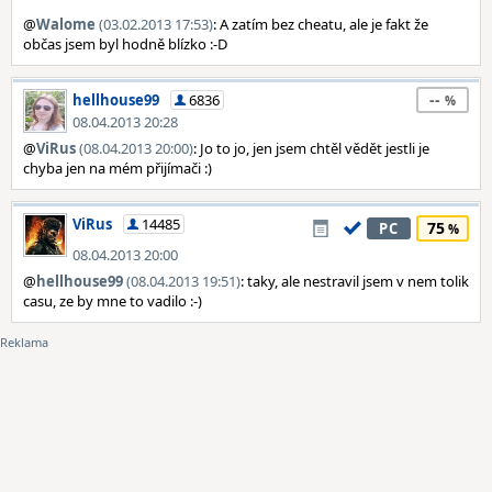
@
Walome
(03.02.2013 17:53)
: A zatím bez cheatu, ale je fakt že
občas jsem byl hodně blízko :-D
--
hellhouse99
6836
08.04.2013 20:28
@
ViRus
(08.04.2013 20:00)
: Jo to jo, jen jsem chtěl vědět jestli je
chyba jen na mém přijímači :)
ViRus
14485
75
PC
08.04.2013 20:00
@
hellhouse99
(08.04.2013 19:51)
: taky, ale nestravil jsem v nem tolik
casu, ze by mne to vadilo :-)