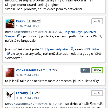
mi došlo, že stejnej problém dělaly i hry Unreal nebo Star Trek
Klingon Honor Guard (stejnej engine).
s winXP není problém, na 7mičkách jsem to nezkoušel.
--
Crash
10202
10.09.2014 08:22
@
vodkasesemtexem
(09.09.2014 23:47)
:
Já jsem kdysi používal
Sleeper
- jednoduchý jak facka, ale nevím jestli to fachá na Win 7,
na Vistě to fungovalo.
Jinak můžeš zkusit ještě
CPU Speed Adjuster
, a nebo
CPU Killer
ale to je placený soft. Jinak můžeš zkusit hledat na googlu "CPU
slow down".
90
vodkasesemtexem
777
PC
09.09.2014 23:47
to je lepší. takhle na netu tam mám 2 procenta, jdu zkoušet a díky.
--
Fatality
7270
09.09.2014 23:41
@
vodkasesemtexem
(09.09.2014 23:34)
: No třeba, ale záleží co máš