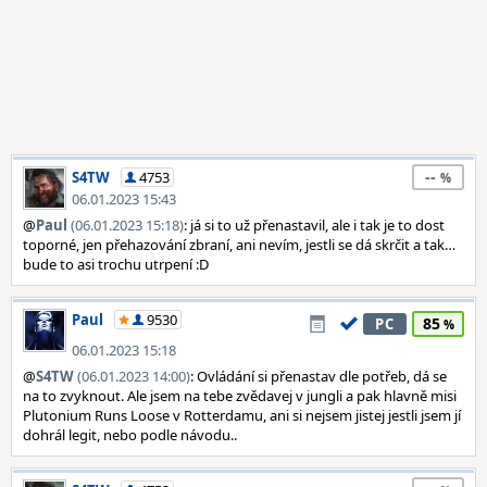
--
S4TW
4753
06.01.2023 15:43
@
Paul
(06.01.2023 15:18)
: já si to už přenastavil, ale i tak je to dost
toporné, jen přehazování zbraní, ani nevím, jestli se dá skrčit a tak…
bude to asi trochu utrpení :D
Paul
9530
85
PC
06.01.2023 15:18
@
S4TW
(06.01.2023 14:00)
: Ovládání si přenastav dle potřeb, dá se
na to zvyknout. Ale jsem na tebe zvědavej v jungli a pak hlavně misi
Plutonium Runs Loose v Rotterdamu, ani si nejsem jistej jestli jsem jí
dohrál legit, nebo podle návodu..