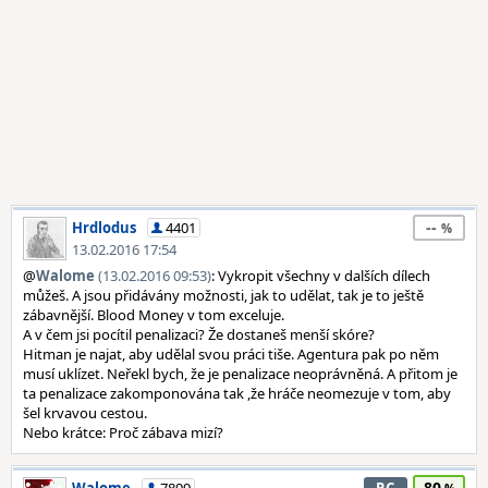
--
Hrdlodus
4401
13.02.2016 17:54
@
Walome
(13.02.2016 09:53)
: Vykropit všechny v dalších dílech
můžeš. A jsou přidávány možnosti, jak to udělat, tak je to ještě
zábavnější. Blood Money v tom exceluje.
A v čem jsi pocítil penalizaci? Že dostaneš menší skóre?
Hitman je najat, aby udělal svou práci tiše. Agentura pak po něm
musí uklízet. Neřekl bych, že je penalizace neoprávněná. A přitom je
ta penalizace zakomponována tak ,že hráče neomezuje v tom, aby
šel krvavou cestou.
Nebo krátce: Proč zábava mizí?
80