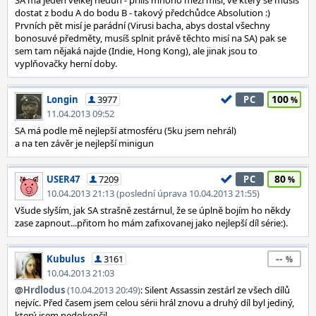
SA má jeden velkej neduh - příliš mnoho mezi misí, ve který se musíš
dostat z bodu A do bodu B - takový předchůdce Absolution :)
Prvních pět misí je parádní (Virusi bacha, abys dostal všechny
bonosuvé předměty, musíš splnit právě těchto misí na SA) pak se
sem tam nějaká najde (Indie, Hong Kong), ale jinak jsou to
vyplňovačky herní doby.
100
Longin
3977
PC
11.04.2013 09:52
SA má podle mě nejlepší atmosféru (5ku jsem nehrál)
a na ten závěr je nejlepší minigun
80
USER47
7209
PC
10.04.2013 21:13 (poslední úprava 10.04.2013 21:55)
Všude slyším, jak SA strašně zestárnul, že se úplně bojím ho někdy
zase zapnout...přitom ho mám zafixovanej jako nejlepší díl série:).
--
Kubulus
3161
10.04.2013 21:03
@
Hrdlodus
(10.04.2013 20:49)
: Silent Assassin zestárl ze všech dílů
nejvíc. Před časem jsem celou sérii hrál znovu a druhý díl byl jediný,
který jsem nedokončil.