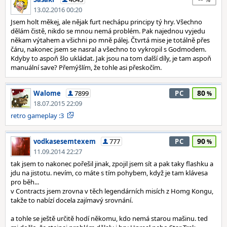
13.02.2016 00:20
Jsem holt měkej, ale nějak furt nechápu principy tý hry. Všechno
dělám čistě, nikdo se mnou nemá problém. Pak najednou vyjedu
někam výtahem a všichni po mně pálej. Čtvrtá mise je totálně přes
čáru, nakonec jsem se nasral a všechno to vykropil s Godmodem.
Kdyby to aspoň šlo ukládat. Jak jsou na tom další díly, je tam aspoň
manuální save? Přemýšlím, že tohle asi přeskočím.
80
Walome
7899
PC
18.07.2015 22:09
retro gameplay :3
90
vodkasesemtexem
777
PC
11.09.2014 22:27
tak jsem to nakonec pořešil jinak, zpojil jsem sít a pak taky flashku a
jdu na jistotu. nevím, co máte s tím pohybem, když je tam klávesa
pro běh...
v Contracts jsem zrovna v těch legendárních misích z Homg Kongu,
takže to nabízí docela zajímavý srovnání.
a tohle se ještě určitě hodí někomu, kdo nemá starou mašinu. ted