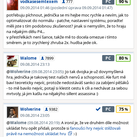
90
vodkasesemtexem
777
PC
09.09.2014 01:46 (poslední úprava 09.09.2014 01:47)
potřebuju píchnout, jednička se mi hejbe moc rychle a nevím, jak to
optimalizovat do normálu - patche, nastavení systému, poradte!
měli jste s tím podobnou zkušenost? jinak si nemyslím, že to hraju
na nějakým dělu P4...
v přestřelkách není šance, takže mě to docela omezue i tímto
směrem. je to zrychlený zhruba 2x. hudba jede ok.
80
Walome
7899
PC
09.08.2014 23:13
@
Wolverine
(09.08.2014 23:05)
: Jo tak dvojka je už dovymyšlená
hra, jednička je takovej test našich nervů a schopností. Ale furt mě
baví teoreticky nejvíc, protože nedostáváš sankci za zabíjení pěšáků
- to mě bavilo nejvíc, potají si klestit cestu k cíli a nechávat za sebou
mrtvoly, já jim kašlu na nějakýho sillent assassina :)
75
Wolverine
9382
PC
09.08.2014 23:05
@
Walome
(09.08.2014 20:19)
: A ironií je, že ve druhém díle možnost
ukládat hru opět přidali, protože si
fanoušci hry nejvíc stěžovali
právě na nemožnost ukládat hru
:-)