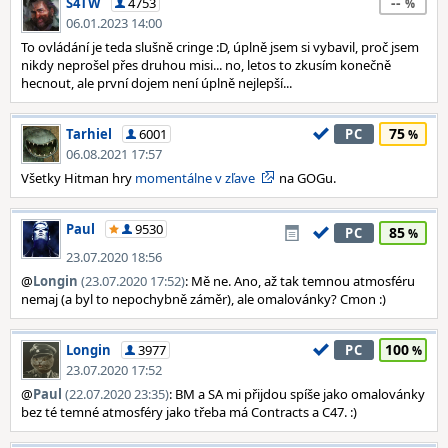
--
S4TW
4753
06.01.2023 14:00
To ovládání je teda slušně cringe :D, úplně jsem si vybavil, proč jsem
nikdy neprošel přes druhou misi... no, letos to zkusím konečně
hecnout, ale první dojem není úplně nejlepší...
75
Tarhiel
6001
PC
06.08.2021 17:57
Všetky Hitman hry
momentálne v zľave
na GOGu.
Paul
9530
85
PC
23.07.2020 18:56
@
Longin
(23.07.2020 17:52)
: Mě ne. Ano, až tak temnou atmosféru
nemaj (a byl to nepochybně záměr), ale omalovánky? Cmon :)
100
Longin
3977
PC
23.07.2020 17:52
@
Paul
(22.07.2020 23:35)
: BM a SA mi přijdou spíše jako omalovánky
bez té temné atmosféry jako třeba má Contracts a C47. :)