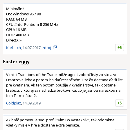
Minimální:
OS: Windows 95 / 98
RAM: 64 MB
CPU: Intel Pentium II 256 MHz
GPU: 16 MB
HDD: 400 MB
DirectX: -
Korbitch
,
14.07.2017
,
zdroj
+6
Easter eggy
V misii Traditions of the Trade môže agent zobrať listy zo stola vo
Frantzovej izbe a potom ich dať recepčnému, za čo dostane ďalší list
pre kvetinára. Ak ten potom použije v kvetinárstve, tak dostane
krabicu, v ktorej sa nachádza brokovnica, čo je jasnou narážkou na
film Terminátor 2.
Coldplaz
,
14.09.2019
+5
Ak hráč pomenuje svoj profil "Kim Bo Kastekniv", tak odomkne
všetky misie v hre a dostane extra peniaze.