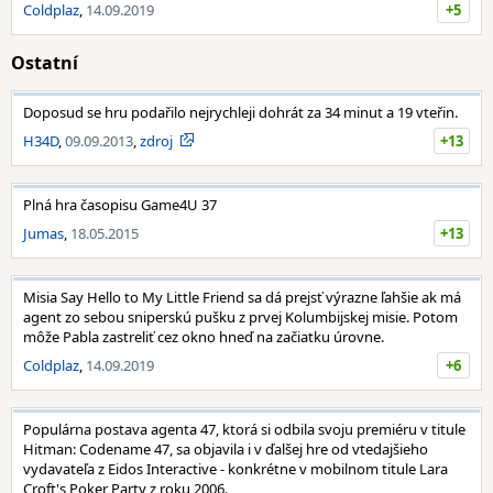
Coldplaz
,
14.09.2019
+5
Ostatní
Doposud se hru podařilo nejrychleji dohrát za 34 minut a 19 vteřin.
H34D
,
09.09.2013
,
zdroj
+13
Plná hra časopisu Game4U 37
Jumas
,
18.05.2015
+13
Misia Say Hello to My Little Friend sa dá prejsť výrazne ľahšie ak má
agent zo sebou sniperskú pušku z prvej Kolumbijskej misie. Potom
môže Pabla zastreliť cez okno hneď na začiatku úrovne.
Coldplaz
,
14.09.2019
+6
Populárna postava agenta 47, ktorá si odbila svoju premiéru v titule
Hitman: Codename 47, sa objavila i v ďalšej hre od vtedajšieho
vydavateľa z Eidos Interactive - konkrétne v mobilnom titule Lara
Croft's Poker Party z roku 2006.