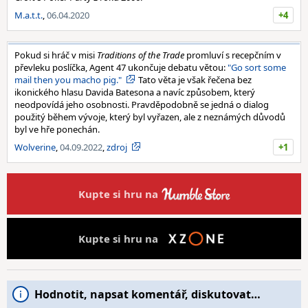
M.a.t.t.
,
06.04.2020
+4
Pokud si hráč v misi
Traditions of the Trade
promluví s recepčním v
převleku poslíčka, Agent 47 ukončuje debatu větou:
"Go sort some
mail then you macho pig."
Tato věta je však řečena bez
ikonického hlasu Davida Batesona a navíc způsobem, který
neodpovídá jeho osobnosti. Pravděpodobně se jedná o dialog
použitý během vývoje, který byl vyřazen, ale z neznámých důvodů
byl ve hře ponechán.
Wolverine
,
04.09.2022
,
zdroj
+1
Kupte si hru na
Kupte si hru na
Hodnotit, napsat komentář, diskutovat…