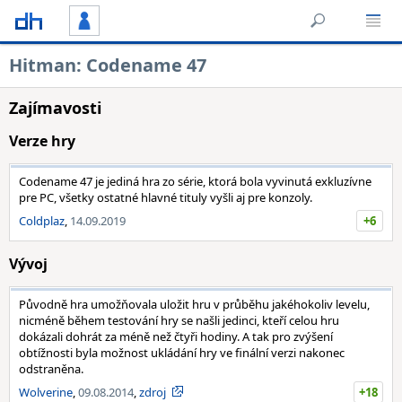
Hitman: Codename 47
Zajímavosti
Verze hry
Codename 47 je jediná hra zo série, ktorá bola vyvinutá exkluzívne
pre PC, všetky ostatné hlavné tituly vyšli aj pre konzoly.
Coldplaz
,
14.09.2019
+6
Vývoj
Původně hra umožňovala uložit hru v průběhu jakéhokoliv levelu,
nicméně během testování hry se našli jedinci, kteří celou hru
dokázali dohrát za méně než čtyři hodiny. A tak pro zvýšení
obtížnosti byla možnost ukládání hry ve finální verzi nakonec
odstraněna.
Wolverine
,
09.08.2014
,
zdroj
+18