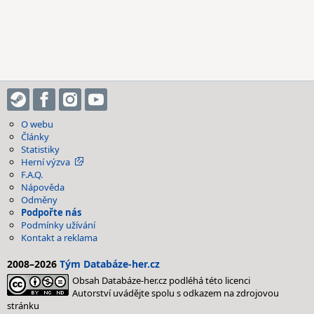
O webu
Články
Statistiky
Herní výzva
F.A.Q.
Nápověda
Odměny
Podpořte nás
Podmínky užívání
Kontakt a reklama
2008–2026
Tým Databáze-her.cz
Obsah Databáze-her.cz podléhá této licenci
Autorství uvádějte spolu s odkazem na zdrojovou
stránku