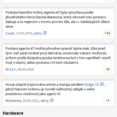
Podoba hlavního hrdiny Agenta 47 byla vytvořena podle
jihoafrického herce Davida Batesona, který zároveň tuto postavu
dabuje a to nejenom v tomto prvním díle, ale i v následujících dílech
série.
Crash
,
12.05.2016
,
zdroj
+14
Postava agenta 47 mohla pôvodne vyzerať úplne inak. Ešte pred
tým, než začal vznikať prvý diel série, existovalo viacero možností,
pričom podľa dizajnéra Jacoba Andersona bol v hre napríklad i starší
muž s vlasmi, alebo postava s hi-tech okuliarmi.
M.a.t.t.
,
06.04.2020
+9
Hra je údajně inspirována anime a manga seriálem
Golgo 13
,
jehož hlavním hrdinou je rovněž nelítostný zabiják s velmi
podobnou osobností jako agent 47.
Wolverine
,
04.09.2022
,
zdroj
+1
Hardware