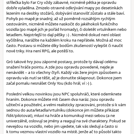
střílečka bylo Far Cry vždy zábavné, nicméně pětka je opravdu
dobře vyladěna. Zmizelo otravné odkrývání mapy po desetinkách
lezením na desítky stožárů, dobývání stanovišť zůstalo a stále baví.
Pohyb po mapě je snadný, až už poměrně rozsáhlým rychlým
cestováním, nicméně můžete naskočit do jakéhokoli funkčního
vozidla (po mapě jich je pořád hromady), či doletět vrtulníkem nebo
letadlem. Nejotrlejší to dají pěšky :-) . Nicméně dokud není oblast
vyčištěna, narážíte na každém kroku na nepřátele. Možná až moc
často. Postavu si můžete díky bodům zkušeností vylepšit či naučit
nové triky. Hra není RPG, ale potěší to.
Gró takové hry jsou záporné postavy, protože ty dávají celému
snažení hráče pointu. A zde jsou opravdu povedené, nejde je
nenávidět – a to všechny čtyři. Každý vás žere jiným způsobem a
opravdu vás nutí se těšit, až je donutíte sklapnout. Dokonce jsem
začal pomalu nesnášet Only You (kdo hrál, ví :-) ).
Poslední velkou novinkou jsou NPC spoluhráči, které odemknete
hraním. Dokonce můžete mít časem dva naráz. Jsou opravdu
užiteční a použitelní, a velmi realisticky zpracováni, protože si k vám
sednou do auta/letadla/vrtulníku (dokonce jim můžete přikázat
řídit/pilotovat), mluví na hráče a komunikují mezi sebou (a ne
univerzálně, oslovují se jmény a reagují na své charaktery. Pokud se
nevejdou na vozidlo, nebo jim ujedete, tak vás sledují a často si
k tomu vezmou vlastní vozidlo na místě. Jenže ač to působí takto