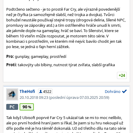
Podtrženo sečteno - je to prostě Far Cry, ale výrazně povedenější
než je čtyřka (a samozřejmě slabší, než trojka a dvojka). Tvůrci
bohužel neustále používají stejné tropy (drogová deliria, šílené NPC,
promluvy se záporáky atd.) a tím ostříleného hráče unudí k smrti,
ale jakmile dojde na gameplay, hráč se baví. To šílenství, ktere se
během 10 vteřin může rozpoutat, je motorem této série. V
kombinaci s prostředím, ve kterém mě nejvíc bavilo chodit jen tak
po lese, se jedná o fajn herní zážitek.
Pro:
gunplay, gameplay, prostředí
Proti:
takovýty ubi blbiny, nutnost týrat zvířata, slabší grafika
+24
TheHofi
4522
Dohráno
20.10.2018 09:23
(poslední úprava 07.03.2025 20:59)
90
PC
Tak když Ubisoft poprvé Far Cry 5 ukázal tak se mi to moc nelíbilo,
ale po první hodině hraní jsem si říkal, že jsem si tu hru nekoupil už
dřív podle mě je hra téměř dokonalá. Už od třetího dílu na tato série