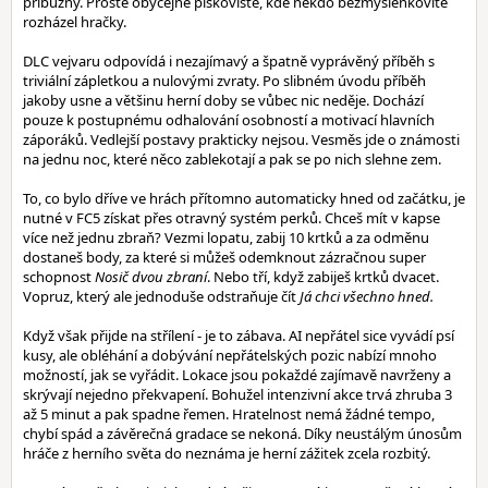
příbuzný. Prostě obyčejné pískoviště, kde někdo bezmyšlenkovitě
rozházel hračky.
DLC vejvaru odpovídá i nezajímavý a špatně vyprávěný příběh s
triviální zápletkou a nulovými zvraty. Po slibném úvodu příběh
jakoby usne a většinu herní doby se vůbec nic neděje. Dochází
pouze k postupnému odhalování osobností a motivací hlavních
záporáků. Vedlejší postavy prakticky nejsou. Vesměs jde o známosti
na jednu noc, které něco zablekotají a pak se po nich slehne zem.
To, co bylo dříve ve hrách přítomno automaticky hned od začátku, je
nutné v FC5 získat přes otravný systém perků. Chceš mít v kapse
více než jednu zbraň? Vezmi lopatu, zabij 10 krtků a za odměnu
dostaneš body, za které si můžeš odemknout zázračnou super
schopnost
Nosič dvou zbraní
. Nebo tří, když zabiješ krtků dvacet.
Vopruz, který ale jednoduše odstraňuje čít
Já chci všechno hned.
Když však přijde na střílení - je to zábava. AI nepřátel sice vyvádí psí
kusy, ale obléhání a dobývání nepřátelských pozic nabízí mnoho
možností, jak se vyřádit. Lokace jsou pokaždé zajímavě navrženy a
skrývají nejedno překvapení. Bohužel intenzivní akce trvá zhruba 3
až 5 minut a pak spadne řemen. Hratelnost nemá žádné tempo,
chybí spád a závěrečná gradace se nekoná. Díky neustálým únosům
hráče z herního světa do neznáma je herní zážitek zcela rozbitý.