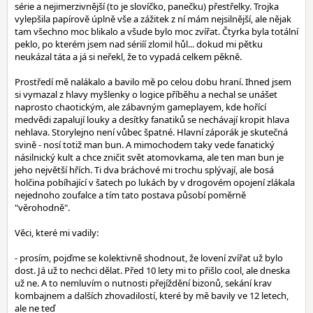
série a nejimerzivnější (to je slovíčko, panečku) přestřelky. Trojka
vylepšila papírově úplně vše a zážitek z ní mám nejsilnější, ale nějak
tam všechno moc blikalo a všude bylo moc zvířat. Čtyrka byla totální
peklo, po kterém jsem nad sériíí zlomil hůl... dokud mi pětku
neukázal táta a já si neřekl, že to vypadá celkem pěkně.
Prostředí mě nalákalo a bavilo mě po celou dobu hraní. Ihned jsem
si vymazal z hlavy myšlenky o logice příběhu a nechal se unášet
naprosto chaotickým, ale zábavným gameplayem, kde hořící
medvědi zapalují louky a desítky fanatiků se nechávají kropit hlava
nehlava. Storylejno není vůbec špatné. Hlavní záporák je skutečná
svině - nosí totiž man bun. A mimochodem taky vede fanatický
násilnický kult a chce zničit svět atomovkama, ale ten man bun je
jeho největší hřích. Ti dva bráchové mi trochu splývají, ale bosá
holčina pobíhající v šatech po lukách by v drogovém opojení zlákala
nejednoho zoufalce a tím tato postava působí poměrně
"věrohodně".
Věci, které mi vadily:
- prosím, pojďme se kolektivně shodnout, že lovení zvířat už bylo
dost. Já už to nechci dělat. Před 10 lety mi to přišlo cool, ale dneska
už ne. A to nemluvím o nutnosti přejíždění bizonů, sekání krav
kombajnem a dalších zhovadilostí, které by mě bavily ve 12 letech,
ale ne teď