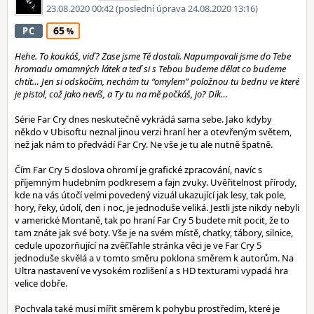
23.08.2020 00:42
(poslední úprava 24.08.2020 13:16)
65
PC
Hehe. To koukáš, viď? Zase jsme Tě dostali. Napumpovali jsme do Tebe
hromadu omamných látek a teď si s Tebou budeme dělat co budeme
chtít… Jen si odskočím, nechám tu “omylem” položnou tu bednu ve které
je pistol, což jako nevíš, a Ty tu na mě počkáš, jo? Dík…
Série Far Cry dnes neskutečně vykrádá sama sebe. Jako kdyby
někdo v Ubisoftu neznal jinou verzi hraní her a otevřeným světem,
než jak nám to předvádí Far Cry. Ne vše je tu ale nutně špatně.
Čím Far Cry 5 doslova ohromí je grafické zpracování, navíc s
příjemným hudebním podkresem a fajn zvuky. Uvěřitelnost přírody,
kde na vás útočí velmi povedený vizuál ukazující jak lesy, tak pole,
hory, řeky, údolí, den i noc, je jednoduše veliká. Jestli jste nikdy nebyli
v americké Montaně, tak po hraní Far Cry 5 budete mít pocit, že to
tam znáte jak své boty. Vše je na svém místě, chatky, tábory, silnice,
cedule upozorňující na zvěř.Tahle stránka věci je ve Far Cry 5
jednoduše skvělá a v tomto směru poklona směrem k autorům. Na
Ultra nastavení ve vysokém rozlišení a s HD texturami vypadá hra
velice dobře.
Pochvala také musí mířit směrem k pohybu prostředím, které je