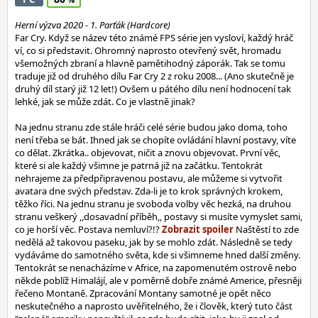
Herní výzva 2020 - 1. Parťák (Hardcore)
Far Cry. Když se název této známé FPS série jen vysloví, každý hráč
ví, co si představit. Ohromný naprosto otevřený svět, hromadu
všemožných zbraní a hlavně pamětihodný záporák. Tak se tomu
traduje již od druhého dílu Far Cry 2 z roku 2008... (Ano skutečně je
druhý díl starý již 12 let!) Ovšem u pátého dílu není hodnocení tak
lehké, jak se může zdát. Co je vlastně jinak?
Na jednu stranu zde stále hráči celé série budou jako doma, toho
není třeba se bát. Ihned jak se chopíte ovládání hlavní postavy, víte
co dělat. Zkrátka.. objevovat, ničit a znovu objevovat. První věc,
které si ale každý všimne je patrná již na začátku. Tentokrát
nehrajeme za předpřipravenou postavu, ale můžeme si vytvořit
avatara dne svých představ. Zda-li je to krok správných krokem,
těžko říci. Na jednu stranu je svoboda volby věc hezká, na druhou
stranu veškerý ,,dosavadní příběh,, postavy si musíte vymyslet sami,
co je horší věc. Postava nemluví?!?
Naštěstí to zde
nedělá až takovou paseku, jak by se mohlo zdát. Následně se tedy
vydáváme do samotného světa, kde si všimneme hned další změny.
Tentokrát se nenacházíme v Africe, na zapomenutém ostrově nebo
někde poblíž Himalájí, ale v poměrně dobře známé Americe, přesněji
řečeno Montaně. Zpracování Montany samotné je opět něco
neskutečného a naprosto uvěřitelného, že i člověk, který tuto část