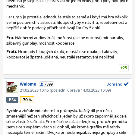
pevností je stejné a že je hra vlastně jeden velký grind plný hloupých
mechanik.
Far Cry 5 je prostě a jednoduše stále to samé a i když má hra několik
velmi pozitivních vlastností, hloupé chyby v návrhu, repetetivnost a
nepříliš dobře podaný příběh strhávají Far Cry 5 dolů.
Pro:
Nádherný audiovizuál, možnost (ale ne nutnost) mít parťáky,
zábavný gunplay, možnost kooperace
Proti:
Hromady hloupých úkolů, neustále se opakující aktivity,
kooperace je špatně udělaná, neustálé restartování nepřátel
+25
Walome
7899
Dohráno
21.02.2023 10:45
(poslední úprava 14.03.2023 10:09)
70
PS4
Rychle a zběsile videoherního průmyslu. Každý díl je o něco
zmatenější než ten předchozí a jeden by už skoro zapomněl jak celá
série vlastně začínala. Pro mě série začala dvojkou, protože jedničku
jsem sice s vypětím všech sil dohrál, ale kromě grafiky mě tehdy
nezaujala téměř ničím. Dvojka přinesla nejzábavnější gunplay z celé