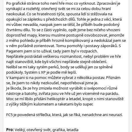
Po grafické stránce toho není hře moc co vytknout. Zpracování je
vynikající a rozlehlý, otevřený svět se mi za celou dobu hraní
neokoukal. Co se hratelnosti týče, spousta lidí si stěžovala na
opakující se zápletku s předchozích dílů. Tohle je jedna z věcí, která
mi vůbec nevadila, naopak jsem se těšil, že příběh bude podobný
čtvrtému dílu. To se z části vyplnilo, opět jsme bez ničeho vhozeni
doprostřed mapy, kterou musíme postupně osvobozovat, jenomže
z mého pohledu je příběh hrozně komplikovaný a nedokázal jsem se
v něm pořádně zorientovat. Tomu pomohly i postavy záporáků. S
Paganem jsem si to užíval, tady jsem byl v rozpacích.
Nepřátele postrádali veškerou rozmanitost, nebyl problém ve hře
najít stanoviště, kde byli všichni nepřátele stejně oblečení.
Nelíbil se mi taky sytém perků, body se udělují jen za splněné
podúkoly. Systém s XP je podle mě lepší.
V kampani si na pomoc můžete vybrat z několika postav. Přiznám
se, že jsem to nikdy nezkoušel, nepotřeboval jsme je.
Je škoda, že ze hry zmizela možnost vyrábět si svépomocí různé
nástroje a batohy, zvířata jsou ve hře už jen víceméně na parádu.
Moc se mí líbilo přidání helikoptér a letadel, kropit s nimi stanoviště
z výšky těžkým kulometem a raketami bylo super.
FC5 je povedená střílečka, která, jak se říká, nenadchne ani neurazí.
Pro:
Veliký, otevřený svět, grafika, letadla