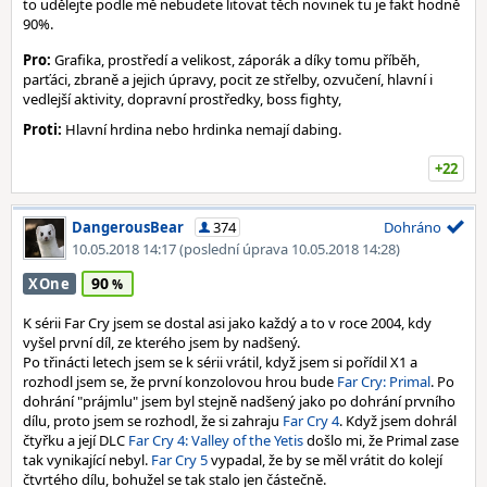
to udělejte podle mě nebudete litovat těch novinek tu je fakt hodně
90%.
Pro:
Grafika, prostředí a velikost, záporák a díky tomu příběh,
parťáci, zbraně a jejich úpravy, pocit ze střelby, ozvučení, hlavní i
vedlejší aktivity, dopravní prostředky, boss fighty,
Proti:
Hlavní hrdina nebo hrdinka nemají dabing.
+22
DangerousBear
374
Dohráno
10.05.2018 14:17
(poslední úprava 10.05.2018 14:28)
90
XOne
K sérii Far Cry jsem se dostal asi jako každý a to v roce 2004, kdy
vyšel první díl, ze kterého jsem by nadšený.
Po třinácti letech jsem se k sérii vrátil, když jsem si pořídil X1 a
rozhodl jsem se, že první konzolovou hrou bude
Far Cry: Primal
. Po
dohrání "prájmlu" jsem byl stejně nadšený jako po dohrání prvního
dílu, proto jsem se rozhodl, že si zahraju
Far Cry 4
. Když jsem dohrál
čtyřku a její DLC
Far Cry 4: Valley of the Yetis
došlo mi, že Primal zase
tak vynikající nebyl.
Far Cry 5
vypadal, že by se měl vrátit do kolejí
čtvrtého dílu, bohužel se tak stalo jen částečně.