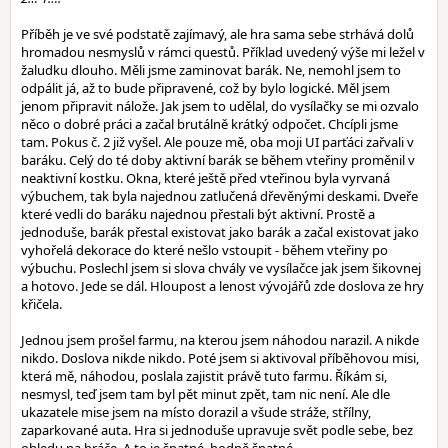
Příběh je ve své podstatě zajímavý, ale hra sama sebe strhává dolů
hromadou nesmyslů v rámci questů. Příklad uvedený výše mi ležel v
žaludku dlouho. Měli jsme zaminovat barák. Ne, nemohl jsem to
odpálit já, až to bude připravené, což by bylo logické. Měl jsem
jenom připravit nálože. Jak jsem to udělal, do vysílačky se mi ozvalo
něco o dobré práci a začal brutálně krátký odpočet. Chcípli jsme
tam. Pokus č. 2 již vyšel. Ale pouze mě, oba moji UI parťáci zařvali v
baráku. Celý do té doby aktivní barák se během vteřiny proměnil v
neaktivní kostku. Okna, které ještě před vteřinou byla vyrvaná
výbuchem, tak byla najednou zatlučená dřevěnými deskami. Dveře
které vedli do baráku najednou přestali být aktivní. Prostě a
jednoduše, barák přestal existovat jako barák a začal existovat jako
vyhořelá dekorace do které nešlo vstoupit - během vteřiny po
výbuchu. Poslechl jsem si slova chvály ve vysílačce jak jsem šikovnej
a hotovo. Jede se dál. Hloupost a lenost vývojářů zde doslova ze hry
křičela.
Jednou jsem prošel farmu, na kterou jsem náhodou narazil. A nikde
nikdo. Doslova nikde nikdo. Poté jsem si aktivoval příběhovou misi,
která mě, náhodou, poslala zajistit právě tuto farmu. Říkám si,
nesmysl, teď jsem tam byl pět minut zpět, tam nic není. Ale dle
ukazatele mise jsem na místo dorazil a všude stráže, střílny,
zaparkované auta. Hra si jednoduše upravuje svět podle sebe, bez