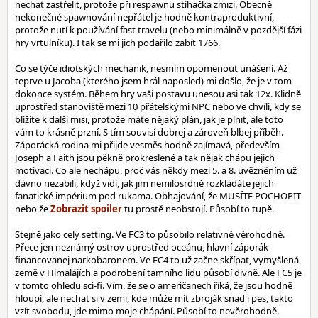
nechat zastřelit, protože při respawnu stíhačka zmizí. Obecně
nekonečné spawnování nepřátel je hodně kontraproduktivní,
protože nutí k používání fast travelu (nebo minimálně v pozdější fázi
hry vrtulníku). I tak se mi jich podařilo zabít 1766.
Co se týče idiotských mechanik, nesmím opomenout unášení. Až
teprve u Jacoba (kterého jsem hrál naposled) mi došlo, že je v tom
dokonce systém. Během hry vaši postavu unesou asi tak 12x. Klidně
uprostřed stanoviště mezi 10 přátelskými NPC nebo ve chvíli, kdy se
blížíte k další misi, protože máte nějaký plán, jak je plnit, ale toto
vám to krásně przní. S tím souvisí dobrej a zároveň blbej příběh.
Záporácká rodina mi přijde vesměs hodně zajímavá, především
Joseph a Faith jsou pěkně prokreslené a tak nějak chápu jejich
motivaci. Co ale nechápu, proč vás někdy mezi 5. a 8. uvězněním už
dávno nezabili, když vidí, jak jim nemilosrdně rozkládáte jejich
fanatické impérium pod rukama. Obhajování, že MUSÍTE POCHOPIT
nebo že
tu prostě neobstojí. Působí to tupě.
Stejně jako celý setting. Ve FC3 to působilo relativně věrohodně.
Přece jen neznámý ostrov uprostřed oceánu, hlavní záporák
financovanej narkobaronem. Ve FC4 to už začne skřípat, vymyšlená
země v Himalájích a podrobení tamního lidu působí divně. Ale FC5 je
v tomto ohledu sci-fi. Vím, že se o američanech říká, že jsou hodně
hloupí, ale nechat si v zemi, kde může mít zbroják snad i pes, takto
vzít svobodu, jde mimo moje chápání. Působí to nevěrohodně.