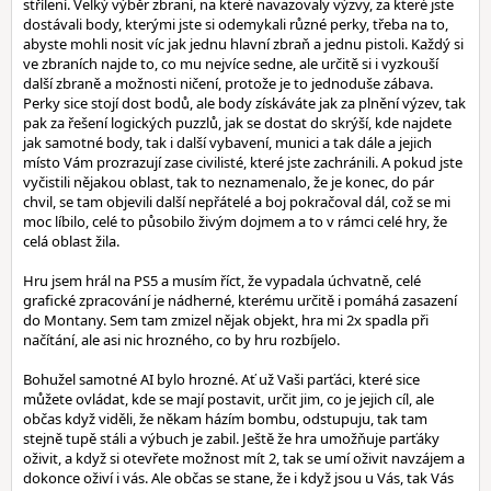
střílení. Velký výběr zbraní, na které navazovaly výzvy, za které jste
dostávali body, kterými jste si odemykali různé perky, třeba na to,
abyste mohli nosit víc jak jednu hlavní zbraň a jednu pistoli. Každý si
ve zbraních najde to, co mu nejvíce sedne, ale určitě si i vyzkouší
další zbraně a možnosti ničení, protože je to jednoduše zábava.
Perky sice stojí dost bodů, ale body získáváte jak za plnění výzev, tak
pak za řešení logických puzzlů, jak se dostat do skrýší, kde najdete
jak samotné body, tak i další vybavení, munici a tak dále a jejich
místo Vám prozrazují zase civilisté, které jste zachránili. A pokud jste
vyčistili nějakou oblast, tak to neznamenalo, že je konec, do pár
chvil, se tam objevili další nepřátelé a boj pokračoval dál, což se mi
moc líbilo, celé to působilo živým dojmem a to v rámci celé hry, že
celá oblast žila.
Hru jsem hrál na PS5 a musím říct, že vypadala úchvatně, celé
grafické zpracování je nádherné, kterému určitě i pomáhá zasazení
do Montany. Sem tam zmizel nějak objekt, hra mi 2x spadla při
načítání, ale asi nic hrozného, co by hru rozbíjelo.
Bohužel samotné AI bylo hrozné. Ať už Vaši parťáci, které sice
můžete ovládat, kde se mají postavit, určit jim, co je jejich cíl, ale
občas když viděli, že někam házím bombu, odstupuju, tak tam
stejně tupě stáli a výbuch je zabil. Ještě že hra umožňuje parťáky
oživit, a když si otevřete možnost mít 2, tak se umí oživit navzájem a
dokonce oživí i vás. Ale občas se stane, že i když jsou u Vás, tak Vás