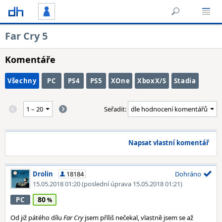
Far Cry 5
Komentáře
Všechny
PC
PS4
PS5
XOne
XboxX/S
Stadia
Seřadit:
Napsat vlastní komentář
Drolin
18184
Dohráno
15.05.2018 01:20
(poslední úprava 15.05.2018 01:21)
80
PC
Od již pátého dílu
Far Cry
jsem příliš nečekal, vlastně jsem se až