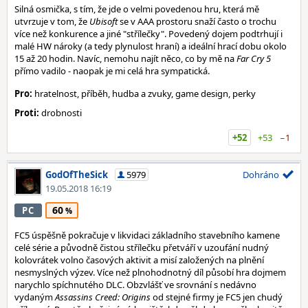
Silná osmička, s tím, že jde o velmi povedenou hru, která mě
utvrzuje v tom, že
Ubisoft
se v AAA prostoru snaží často o trochu
více než konkurence a jiné "střílečky". Povedený dojem podtrhují i
malé HW nároky (a tedy plynulost hraní) a ideální hrací dobu okolo
15 až 20 hodin. Navíc, nemohu najít něco, co by mě na
Far Cry 5
přímo vadilo - naopak je mi celá hra sympatická.
Pro:
hratelnost, příběh, hudba a zvuky, game design, perky
Proti:
drobnosti
+52
+53
−1
GodOfTheSick
5979
Dohráno
19.05.2018 16:19
60
PC
FC5 úspěšně pokračuje v likvidaci základního stavebního kamene
celé série a původně čistou střílečku přetváří v uzoufání nudný
kolovrátek volno časových aktivit a misí založených na plnění
nesmyslných výzev. Více než plnohodnotný díl působí hra dojmem
narychlo spíchnutého DLC. Obzvlášť ve srovnání s nedávno
vydaným
Assassins Creed: Origins
od stejné firmy je FC5 jen chudý