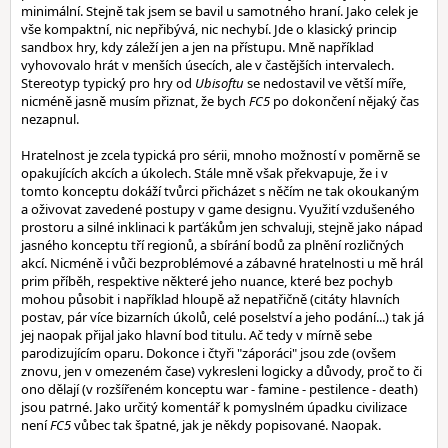
minimální. Stejně tak jsem se bavil u samotného hraní. Jako celek je
vše kompaktní, nic nepřibývá, nic nechybí. Jde o klasický princip
sandbox hry, kdy záleží jen a jen na přístupu. Mně například
vyhovovalo hrát v menších úsecích, ale v častějších intervalech.
Stereotyp typický pro hry od
Ubisoftu
se nedostavil ve větší míře,
nicméně jasně musím přiznat, že bych
FC5
po dokončení nějaký čas
nezapnul.
Hratelnost je zcela typická pro sérii, mnoho možností v poměrně se
opakujících akcích a úkolech. Stále mně však překvapuje, že i v
tomto konceptu dokáží tvůrci přicházet s něčím ne tak okoukaným
a oživovat zavedené postupy v game designu. Využití vzdušeného
prostoru a silné inklinaci k parťákům jen schvaluji, stejně jako nápad
jasného konceptu tří regionů, a sbírání bodů za plnění rozličných
akcí. Nicméně i vůči bezproblémové a zábavné hratelnosti u mě hrál
prim příběh, respektive některé jeho nuance, které bez pochyb
mohou působit i například hloupě až nepatřičně (citáty hlavních
postav, pár více bizarních úkolů, celé poselství a jeho podání...) tak já
jej naopak přijal jako hlavní bod titulu. Ač tedy v mírně sebe
parodizujícím oparu. Dokonce i čtyři "záporáci" jsou zde (ovšem
znovu, jen v omezeném čase) vykresleni logicky a důvody, proč to či
ono dělají (v rozšířeném konceptu war - famine - pestilence - death)
jsou patrné. Jako určitý komentář k pomyslném úpadku civilizace
není
FC5
vůbec tak špatné, jak je někdy popisované. Naopak.