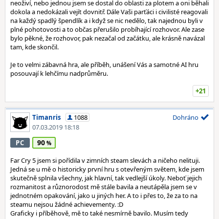
neoživí, nebo jednou jsem se dostal do oblasti za plotem a oni běhali
dokola a nedokázali vejít dovnitř. Dále Vaši parťáci i civilisté reagovali
na každý spadlý špendlík a i když se nic nedělo, tak najednou byli v
plné pohotovosti a to občas přerušilo probíhající rozhovor. Ale zase
bylo pěkné, že rozhovor, pak nezačal od začátku, ale krásně navázal
tam, kde skončil.
Je to velmi zábavná hra, ale příběh, unášení Vás a samotné AI hru
posouvají k lehčímu nadprůměru.
+21
Timanris
1088
Dohráno
07.03.2019 18:18
90
PC
Far Cry 5 jsem si pořídila v zimních steam slevách a ničeho nelituji.
Jedná se u mě o historicky první hru s otevřeným světem, kde jsem
skutečně splnila všechny, jak hlavní, tak vedlejší úkoly. Neboť jejich
rozmanitost a různorodost mě stále bavila a neutápěla jsem se v
jednotném opakování, jako u jiných her. A to i přes to, že za to na
steamu nejsou žádné achievementy. :D
Graficky i příběhově, mě to také nesmírně bavilo. Musím tedy