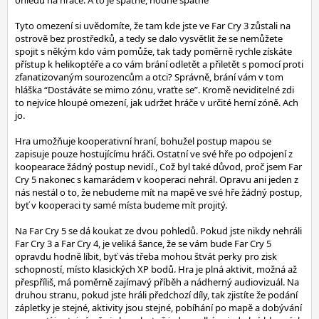
ohledu na hráče. A to je špatné, hodně špatné
Tyto omezení si uvědomíte, že tam kde jste ve Far Cry 3 zůstali na
ostrově bez prostředků, a tedy se dalo vysvětlit že se nemůžete
spojit s někým kdo vám pomůže, tak tady poměrně rychle získáte
přístup k helikoptéře a co vám brání odletět a přiletět s pomocí proti
zfanatizovaným sourozencům a otci? Správně, brání vám v tom
hláška “Dostáváte se mimo zónu, vraťte se”. Kromě neviditelné zdi
to nejvíce hloupé omezení, jak udržet hráče v určité herní zóně. Ach
jo.
Hra umožňuje kooperativní hraní, bohužel postup mapou se
zapisuje pouze hostujícímu hráči. Ostatní ve své hře po odpojení z
koopearace žádný postup nevidí., Což byl také důvod, proč jsem Far
Cry 5 nakonec s kamarádem v kooperaci nehrál. Opravu ani jeden z
nás nestál o to, že nebudeme mít na mapě ve své hře žádný postup,
byť v kooperaci ty samé místa budeme mít projitý.
Na Far Cry 5 se dá koukat ze dvou pohledů. Pokud jste nikdy nehráli
Far Cry 3 a Far Cry 4, je veliká šance, že se vám bude Far Cry 5
opravdu hodně líbit, byť vás třeba mohou štvát perky pro zisk
schopností, místo klasických XP bodů. Hra je plná aktivit, možná až
přespříliš, má poměrně zajímavý příběh a nádherný audiovizuál. Na
druhou stranu, pokud jste hráli předchozí díly, tak zjistíte že podání
zápletky je stejné, aktivity jsou stejné, pobíhání po mapě a dobývání