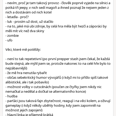
- nevím, proč je tam takový provoz - člověk poprvé vyjede na silnici a
potká tři jeepy, v nich sedí magoři a ihned poznají že nejsem jeden z
nich a dostávám od nich kotel
- letadla - proč?
- luk - prosím už dost, už stačilo
- na to, jaké má ubi zdroje, by celá hra měla být hezčí a záporáci by
měli mít víc než dva skiny
- zombie
- ufo
Věci, které mě potěšily:
- není to tak repetetivní (po první prepper stash jsem čekal, že každá
bude stejná, ale mýlil jsem se, protože nakonec to na celé hře bylo to
nejzábavnější)
- že mě hra nenutila rybařit
- občas sebekritický humor vývojářů (i když mi to přišlo spíš takové
alibistické, ale i tak pobavilo)
- možnost volby v cutscénách (poučen ze čtyřky jsem nikdy nic
nemačkal a nedělal a dočkal se alternativního konce)
- hudba
- parťáci jsou taková fajn zbytečnost, reagují i na věci kolem, a oživují
gameplay (i když někdy uběhly hodiny, kdy jsem zapomněl na
možnost jejich zapojení)
- hlavní linka je příjemně krátká