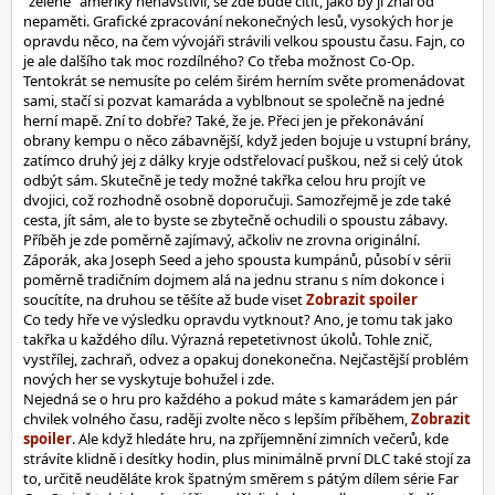
"zelené" ameriky nenavštívil, se zde bude cítit, jako by ji znal od
nepaměti. Grafické zpracování nekonečných lesů, vysokých hor je
opravdu něco, na čem vývojáři strávili velkou spoustu času. Fajn, co
je ale dalšího tak moc rozdílného? Co třeba možnost Co-Op.
Tentokrát se nemusíte po celém širém herním světe promenádovat
sami, stačí si pozvat kamaráda a vyblbnout se společně na jedné
herní mapě. Zní to dobře? Také, že je. Přeci jen je překonávání
obrany kempu o něco zábavnější, když jeden bojuje u vstupní brány,
zatímco druhý jej z dálky kryje odstřelovací puškou, než si celý útok
odbýt sám. Skutečně je tedy možné takřka celou hru projít ve
dvojici, což rozhodně osobně doporučuji. Samozřejmě je zde také
cesta, jít sám, ale to byste se zbytečně ochudili o spoustu zábavy.
Příběh je zde poměrně zajímavý, ačkoliv ne zrovna originální.
Záporák, aka Joseph Seed a jeho spousta kumpánů, působí v sérii
poměrně tradičním dojmem alá na jednu stranu s ním dokonce i
soucítíte, na druhou se těšíte až bude viset
Co tedy hře ve výsledku opravdu vytknout? Ano, je tomu tak jako
takřka u každého dílu. Výrazná repetetivnost úkolů. Tohle znič,
vystřílej, zachraň, odvez a opakuj donekonečna. Nejčastější problém
nových her se vyskytuje bohužel i zde.
Nejedná se o hru pro každého a pokud máte s kamarádem jen pár
chvilek volného času, raději zvolte něco s lepším příběhem,
. Ale když hledáte hru, na zpříjemnění zimních večerů, kde
strávíte klidně i desítky hodin, plus minimálně první DLC také stojí za
to, určitě neuděláte krok špatným směrem s pátým dílem série Far