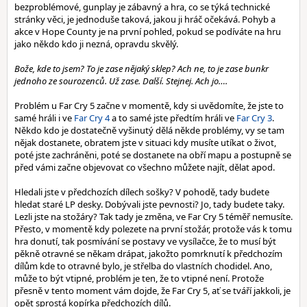
bezproblémové, gunplay je zábavný a hra, co se týká technické
stránky věci, je jednoduše taková, jakou ji hráč očekává. Pohyb a
akce v Hope County je na první pohled, pokud se podíváte na hru
jako někdo kdo ji nezná, opravdu skvělý.
Bože, kde to jsem? To je zase nějaký sklep? Ach ne, to je zase bunkr
jednoho ze sourozenců. Už zase. Další. Stejnej. Ach jo….
Problém u Far Cry 5 začne v momentě, kdy si uvědomíte, že jste to
samé hráli i ve
Far Cry 4
a to samé jste předtím hráli ve
Far Cry 3
.
Někdo kdo je dostatečně vyšinutý dělá někde problémy, vy se tam
nějak dostanete, obratem jste v situaci kdy musíte utíkat o život,
poté jste zachráněni, poté se dostanete na obří mapu a postupně se
před vámi začne objevovat co všechno můžete najít, dělat apod.
Hledali jste v předchozích dílech sošky? V pohodě, tady budete
hledat staré LP desky. Dobývali jste pevnosti? Jo, tady budete taky.
Lezli jste na stožáry? Tak tady je změna, ve Far Cry 5 téměř nemusíte.
Přesto, v momentě kdy polezete na první stožár, protože vás k tomu
hra donutí, tak posmívání se postavy ve vysílačce, že to musí být
pěkně otravné se někam drápat, jakožto pomrknutí k předchozím
dílům kde to otravné bylo, je střelba do vlastních chodidel. Ano,
může to být vtipné, problém je ten, že to vtipné není. Protože
přesně v tento moment vám dojde, že Far Cry 5, ať se tváří jakkoli, je
opět sprostá kopírka předchozích dílů.