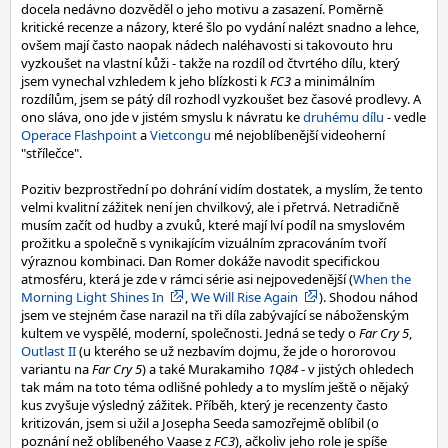
docela nedávno dozvěděl o jeho motivu a zasazení. Poměrně
kritické recenze a názory, které šlo po vydání nalézt snadno a lehce,
ovšem mají často naopak nádech naléhavosti si takovouto hru
vyzkoušet na vlastní kůži - takže na rozdíl od čtvrtého dílu, který
jsem vynechal vzhledem k jeho blízkosti k
FC3
a minimálním
rozdílům, jsem se pátý díl rozhodl vyzkoušet bez časové prodlevy. A
ono sláva, ono jde v jistém smyslu k návratu ke
druhému dílu
- vedle
Operace Flashpoint
a
Vietcongu
mé nejoblíbenější videoherní
"střílečce".
Pozitiv bezprostřední po dohrání vidím dostatek, a myslím, že tento
velmi kvalitní zážitek není jen chvilkový, ale i přetrvá. Netradičně
musím začít od hudby a zvuků, které mají lví podíl na smyslovém
prožitku a společně s vynikajícím vizuálním zpracováním tvoří
výraznou kombinaci. Dan Romer dokáže navodit specifickou
atmosféru, která je zde v rámci série asi nejpovedenější (
When the
Morning Light Shines In
,
We Will Rise Again
). Shodou náhod
jsem ve stejném čase narazil na tři díla zabývající se náboženským
kultem ve vyspělé, moderní, společnosti. Jedná se tedy o
Far Cry 5
,
Outlast II
(u kterého se už nezbavím dojmu, že jde o hororovou
variantu na
Far Cry 5
) a také Murakamiho
1Q84
- v jistých ohledech
tak mám na toto téma odlišné pohledy a to myslím ještě o nějaký
kus zvyšuje výsledný zážitek. Příběh, který je recenzenty často
kritizován, jsem si užil a Josepha Seeda samozřejmě oblíbil (o
poznání než oblíbeného Vaase z
FC3
), ačkoliv jeho role je spíše