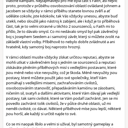
vlastně kampaní. Nejzajímavější pro mě byla část s Faith, asi nejvíc
proto, protože v průběhu osvobozování oblastí ovládané Johnem a
Jacobem se vždycky v rámci příběhu stanete lovnou zvěří a ať
uděláte cokoliv, jste kdokoliv, tak Vás vždycky unesou, abyste buď
utekli, nebo sloužili jako nástroj k zabíjení, ale i když je to příběhová
část, tak je to velmi otravné u těchto 2 sourozenců, u Faith mi to
přišlo, že to dávalo smysl. Co mi nedávalo smysl byl pak závěrečný
boj s Josephem Seedem a i samotný závěr, který si můžete zvolit na
základě vlastní volby. Příběhově to nebylo dobře zvládnuté a ani
hratelně, kdy samotný boj naprosto hrozný.
V rámci oblastí musíte vždycky získat určitou reputaci, abyste se
mohli utkat v závěrečném boji s jedním se sourozenců a reputaci
získáváte plněním příběhových misí s vedlejšími postavami, které
jsou méně nebo více nevyužity, což je škoda. Méně nevyužity jsou
postavy, které můžete použít jako své společníky, kteří Vám
pomáhají s vedlejšími misemi, zachraňováním civilistů,
osvobozováním stanovišť, přepadáváním kamiónu se zásobami,
ničením sil, svatyň a dalšími aktivitami, které Vám dávají jak vedlejší
postavy, tak sami civilisté, které se Vám podaří zachránit. Jen se mi
povedlo zachránit tolik civilistů, že v půlce druhé oblasti, už mi
neměli civilisté, co dávat. Některé příběhové míse jsou lepší, některé
jsou horší, ale každý si určitě najde to své.
Co se mi naopak líbilo a velmi si užíval, byl samotný gameplay a