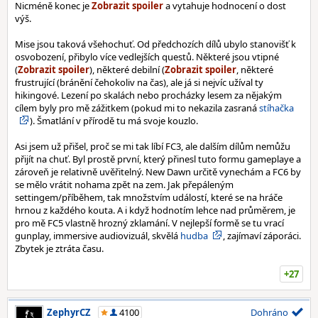
Nicméně konec je
a vytahuje hodnocení o dost
výš.
Mise jsou taková všehochuť. Od předchozích dílů ubylo stanovišť k
osvobození, přibylo více vedlejších questů. Některé jsou vtipné
(
), některé debilní (
, některé
frustrující (bránění čehokoliv na čas), ale já si nejvíc užíval ty
hikingové. Lezení po skalách nebo procházky lesem za nějakým
cílem byly pro mě zážitkem (pokud mi to nekazila zasraná
stíhačka
). Šmatlání v přírodě tu má svoje kouzlo.
Asi jsem už přišel, proč se mi tak líbí FC3, ale dalším dílům nemůžu
přijít na chuť. Byl prostě první, který přinesl tuto formu gameplaye a
zároveň je relativně uvěřitelný. New Dawn určitě vynechám a FC6 by
se mělo vrátit nohama zpět na zem. Jak přepáleným
settingem/příběhem, tak množstvím událostí, které se na hráče
hrnou z každého kouta. A i když hodnotím lehce nad průměrem, je
pro mě FC5 vlastně hrozný zklamání. V nejlepší formě se tu vrací
gunplay, immersive audiovizuál, skvělá
hudba
, zajímaví záporáci.
Zbytek je ztráta času.
+27
ZephyrCZ
4100
Dohráno