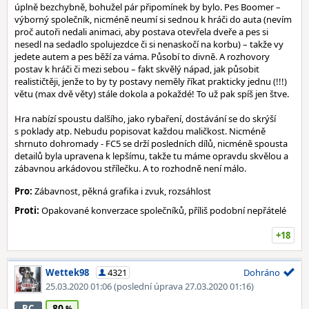
úplně bezchybně, bohužel pár připomínek by bylo. Pes Boomer –
výborný společník, nicméně neumí si sednou k hráči do auta (nevím
proč autoři nedali animaci, aby postava otevřela dveře a pes si
nesedl na sedadlo spolujezdce či si nenaskočí na korbu) – takže vy
jedete autem a pes běží za váma. Působí to divně. A rozhovory
postav k hráči či mezi sebou – fakt skvělý nápad, jak působit
realističtěji, jenže to by ty postavy neměly říkat prakticky jednu (!!!)
větu (max dvě věty) stále dokola a pokaždé! To už pak spíš jen štve.
Hra nabízí spoustu dalšího, jako rybaření, dostávání se do skrýší
s poklady atp. Nebudu popisovat každou maličkost. Nicméně
shrnuto dohromady - FC5 se drží posledních dílů, nicméně spousta
detailů byla upravena k lepšímu, takže tu máme opravdu skvělou a
zábavnou arkádovou střílečku. A to rozhodně není málo.
Pro:
Zábavnost, pěkná grafika i zvuk, rozsáhlost
Proti:
Opakované konverzace společníků, příliš podobní nepřátelé
+18
Wettek98
4321
Dohráno
25.03.2020 01:06
(poslední úprava 27.03.2020 01:16)
80
PC