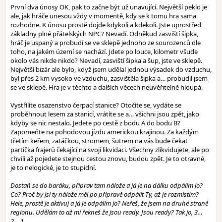
První dva únosy OK, pak to začne být už unavující. Největší peklo je
ale, jak hráče unesou vždy v momentě, kdy se k tomu hra sama
rozhodne. K únosu prostě dojde kdykoli a kdekoli. Jste uprostřed
základny plné přátelských NPC? Nevadí. Odněkud zasviští šipka,
hráč je uspaný a probudí se ve sklepě jednoho ze sourozenců dle
toho, na jakém území se nachází. Jdete po louce, kilometr všude
okolo vás nikde nikdo? Nevadí, zasviští šipka a šup, jste ve sklepě.
Největší bizár ale bylo, když jsem udělal jednou výsadek do vzduchu,
byl přes 2 km vysoko ve vzduchu, zasvištěla šipka a… probudil jsem
se ve sklepě. Hra je v těchto a dalších věcech neuvěřitelně hloupá.
Vystřílíte osazenstvo čerpací stanice? Otočíte se, vydáte se
proběhnout lesem za stanicí, vrátíte se a… všichni jsou zpět, jako
kdyby se nic nestalo. Jedete po cestě z bodu A do bodu B?
Zapomeňte na pohodovou jízdu americkou krajinou. Za každým
třetím keřem, zatáčkou, stromem, šutrem na vás bude čekat
partička frajerů čekající na svojí likvidaci. Všechny zlikvidujete, ale po
chvíli až pojedete stejnou cestou znovu, budou zpět. Je to otravné,
je to nelogické, je to stupidní.
Dostaň se do baráku, připrav tam nálože a já je na dálku odpálím jo?
Co? Proč by jsi ty nálože měl po přípravě odpálit Ty, až je rozmístím?
Hele, prostě je aktivuj a já je odpálím jo? Neřeš, že jsem na druhé straně
regionu. Udělám to až mi řekneš že jsou ready. Jsou ready? Tak jo, 3…
2… 1….