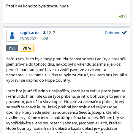
Proti:
Ke konci to byla trochu nuda
+21
sagittario
1217
Dohráno
28.08.2021 11:26
70
PS5
Začnu tím, že to byla moje první zkušenost se sérií Far Cry a naskočil
jsem zrovna do tohoto dílu, jelikož byl o víkendu zdarma a jelikož
prvních pár hodin mě bavilo a věděl jsem, že za víkend to
neodehraju, a v rámci PS Plus to bylo za 250 Kč, tak jsem hru koupil a
vypravil se naplno do Hope Country.
Intro hry je určitě jedno z nejlepších, které jsem zažil a proto jsem se
i vrhnul do hraní, ale co se týče příběhu, je intro bohužel je to jediné
pozitivum, pak už to šlo z kopce. Hrajete za zelenáče u policie, který
se snaží se zbavit kultu, který přebral kontrolu nad celým Hope
Country, který vede jeden ze sourozenců Seedů, Joseph, kterého
uvidíme vyložíme v intru a pak až úplně na konci hry. Během hry se
vypořádáváte s jeho sourozenci Johnem, Jacobem a Faith, kteří si
Hope Country rozdělili na 3 oblasti a každá oblast je v podstatě