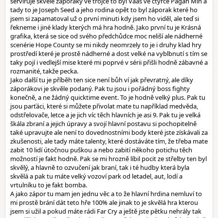
servíruje skvělé záporáky ve trojce to byl Vaas ve čtyřce Pagan Min a
tady to je Joseph Seed a jeho rodina opět to byl záporak které ho
jsem si zapamatoval už o první minuti kdy jsem ho viděl, ale teď si
řekneme i jiné klady kterých má hra hodně. Jako první tu je Krásná
grafika, která se sice od svého předchůdce moc neliší ale nádherné
scenérie Hope County se mi nikdy neomrzely to je i druhy klad hry
prostředí které je prostě nádherné a dost velké na vyblbnutí s tím se
taky pojí i vedlejší mise které mi poprvé v sérii přišli hodně zábavné a
rozmanité, takže pecka.
Jako další tu je příběh ten sice není bůh ví jak převratný, ale díky
záporákovi je skvěle podaný. Pak tu jsou i pořádný boss fighty
konečně, a ne žádný quicktime event. To je hodně velký plus. Pak tu
jsou parťáci, které si můžete přivolat mate tu například medvěda,
odstřelovače, letce a je jich víc těch hlavních je asi 9. Pak tu je velká
škála zbraní a jejich úpravy a svojí hlavní postavu si pochopitelně
také upravujte ale není to dovednostními body které jste získávali za
zkušenosti, ale tady máte talenty, které dostáváte tím, že třeba mate
zabit 10 lidí útočnou puškou a nebo zabití někoho potichu těch
možností je fakt hodně. Pak se mi hrozně líbil pocit ze střelby ten byl
skvělý, a hlavně to ozvučení jak braní, tak i té hudby která byla
skvělá a pak tu máte velký vozoví park od letadel, aut, lodí a
vrtulníku to je fakt bomba.
A jako zápor tu mam jen jednu věc a to že hlavní hrdina nemluví to
mi prostě brání dát teto hře 100% ale jinak to je skvělá hra kterou
jsem si užil a pokud máte rádi Far Cry a ještě jste pětku nehrály tak