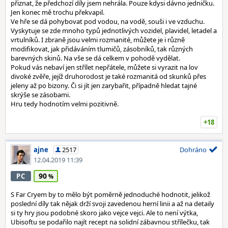
přiznat, že předchozí díly jsem nehrála. Pouze kdysi dávno jedničku.
Jen konec mě trochu překvapil.
Ve hře se dá pohybovat pod vodou, na vodě, souši i ve vzduchu.
Vyskytuje se zde mnoho typů jednotlivých vozidel, plavidel, letadel a
vrtulníků. I zbraně jsou velmi rozmanité, můžete je i různě
modifikovat, jak přidáváním tlumičů, zásobníků, tak různých
barevných skinů. Na vše se dá celkem v pohodě vydělat.
Pokud vás nebaví jen střílet nepřátele, můžete si vyrazit na lov
divoké zvěře, jejíž druhorodost je také rozmanitá od skunků přes
jeleny až po bizony. Či si jít jen zarybařit, případně hledat tajné
skrýše se zásobami.
Hru tedy hodnotím velmi pozitivně.
+18
ajne
2517
Dohráno
12.04.2019 11:39
90
PC
S Far Cryem by to mělo být poměrně jednoduché hodnotit, jelikož
poslední díly tak nějak drží svoji zavedenou herní linii a až na detaily
si ty hry jsou podobné skoro jako vejce vejci. Ale to není výtka,
Ubisoftu se podařilo najít recept na solidní zábavnou střílečku, tak