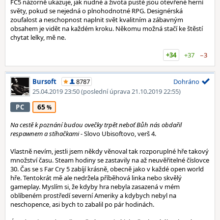
FC5 názorně ukazuje, jak nudné a života pusté jsou otevřené herní
světy, pokud se nejedná o plnohodnotné RPG. Designérská
zoufalost a neschopnost naplnit svět kvalitním a zábavným
obsahem je vidět na každém kroku. Někomu možná stačí ke štěstí
chytat lelky, mě ne.
+34
+37
−3
Bursoft
8787
Dohráno
25.04.2019 23:50
(poslední úprava 21.10.2019 22:55)
65
PC
Na cestě k poznání budou ovečky trpět neboť Bůh nás obdařil
respawnem a stíhačkami
- Slovo Ubisoftovo, verš 4.
Vlastně nevím, jestli jsem někdy věnoval tak rozporuplné hře takový
množství času. Steam hodiny se zastavily na až neuvěřitelné číslovce
30. Čas se s Far Cry 5 zabíjí krásně, obecně jako v každé open world
hře. Tentokrát mě ale nedržela příběhová linka nebo skvělý
gameplay. Myslím si, že kdyby hra nebyla zasazená v mém
oblíbeném prostředí severní Ameriky a kdybych nebyl na
neschopence, asi bych to zabalil po pár hodinách.