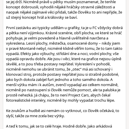
se jej drží. Nicméně právě u pětky musím poznamenat, že tenhle
koncept dobrousili, vyhodili nějaké hráčsky otravné záležitosti a
naopak nějaké zajímavé věci přidali, takže člověku to ani nepřijde, že
už stejný koncept hrál a královsky se baví.
První zastávku asi typicky udělám u grafiky, ta je u FC vždycky dobrá
a pětka není výjimkou. Krásné scenérie, obří plocha, ve které se hráč
pohybuje, je velmi povedeně a hlavně uvěřitelně navržena a
vykreslena. Lesní plochy, městečka, osamocené domy – nikdy jsem
v pravé Montaně nebyl, nicméně klidně věřím tomu, že to tam takto
vypadá. Efekty jako výbuchy, střídání dne a noci, vodní plochy, vše
vypadá opravdu dobře. Ale jsou i věci, které na grafice nejsou úplně
skvělé, a to jsou třeba postavy nepřátel. Vykreslení v pohodě,
nicméně nemohu se ubránit tomu, že „otec“ má asi schovaný i
klonovací stroj, protože postavy nepřátel jsou si strašně podobné,
jako bych dokola zabíjel furt jednoho a toho samého dokola. A
menší výtku mám i k autům, zvenčí vypadají asi celkem normálně,
nicméně po nastoupení si člověk nemůže pomoct, ale ta palubka je
prostě nehezká. Já chápu, že to není Project Cars, abych čekal
fotorealistické interiéry, nicméně by mohly vypadat trochu lépe.
Ke zvukům a hudbě asi nemám co vytknout, co člověk očekává, to
slyší, takže za mne zcela bez výtky.
A teď k tomu, jak se to celé hraje. Hodně dobře. Jako arkádová