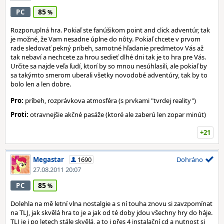
85
PC
Rozporuplná hra. Pokiaľ ste fanúšikom point and click adventúr, tak
je možné, že Vam nesadne úplne do nôty. Pokiaľ chcete v prvom
rade sledovať pekný príbeh, samotné hľadanie predmetov Vás až
tak nebaví a nechcete za hrou sedieť dlhé dni tak je to hra pre Vás.
Určite sa najde veľa ľudí, ktorí by so mnou nesúhlasili, ale pokiaľ by
sa takýmto smerom uberali všetky novodobé adventúry, tak by to
bolo len a len dobre.
Pro:
príbeh, rozprávkova atmosféra (s prvkami "tvrdej reality")
Proti:
otravnejšie akčné pasáže (ktoré ale zaberú len zopar minút)
+21
Megastar
1690
Dohráno
27.08.2011 20:07
85
PC
Dolehla na mě letní vlna nostalgie a s ní touha znovu si zavzpomínat
na TLJ, jak skvělá hra to je a jak od té doby jdou všechny hry do háje.
TLJ je i po letech stále skvělá, a to i přes 4 instalační cd a nutnost si