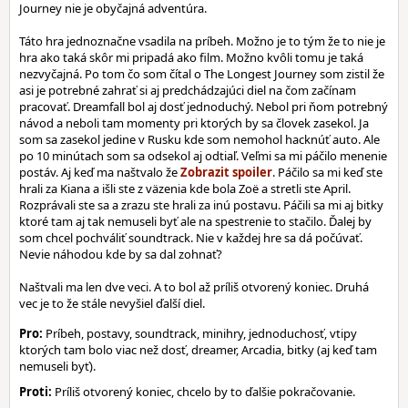
Journey nie je obyčajná adventúra.
Táto hra jednoznačne vsadila na príbeh. Možno je to tým že to nie je
hra ako taká skôr mi pripadá ako film. Možno kvôli tomu je taká
nezvyčajná. Po tom čo som čítal o The Longest Journey som zistil že
asi je potrebné zahrať si aj predchádzajúci diel na čom začínam
pracovať. Dreamfall bol aj dosť jednoduchý. Nebol pri ňom potrebný
návod a neboli tam momenty pri ktorých by sa človek zasekol. Ja
som sa zasekol jedine v Rusku kde som nemohol hacknúť auto. Ale
po 10 minútach som sa odsekol aj odtiaľ. Veľmi sa mi páčilo menenie
postáv. Aj keď ma naštvalo že
. Páčilo sa mi keď ste
hrali za Kiana a išli ste z väzenia kde bola Zoë a stretli ste April.
Rozprávali ste sa a zrazu ste hrali za inú postavu. Páčili sa mi aj bitky
ktoré tam aj tak nemuseli byť ale na spestrenie to stačilo. Ďalej by
som chcel pochváliť soundtrack. Nie v každej hre sa dá počúvať.
Nevie náhodou kde by sa dal zohnať?
Naštvali ma len dve veci. A to bol až príliš otvorený koniec. Druhá
vec je to že stále nevyšiel ďalší diel.
Pro:
Príbeh, postavy, soundtrack, minihry, jednoduchosť, vtipy
ktorých tam bolo viac než dosť, dreamer, Arcadia, bitky (aj keď tam
nemuseli byť).
Proti:
Príliš otvorený koniec, chcelo by to ďalšie pokračovanie.