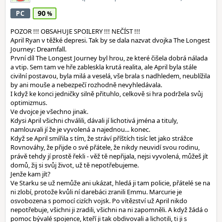
90
PC
POZOR !!! OBSAHUJE SPOILERY !!! NEČÍST !!!
April Ryan v těžké depresi. Tak by se dala nazvat dvojka The Longest
Journey: Dreamfall.
První díl The Longest Journey byl hrou, ze které čišela dobrá nálada
a vtip. Sem tam ve hře zableskla krutá realita, ale April byla stále
civilní postavou, byla milá a veselá, vše brala s nadhledem, neublížila
by ani mouše a nebezpečí rozhodně nevyhledávala.
I když ke konci jedničky silně přituhlo, celkově si hra podržela svůj
optimizmus.
Ve dvojce je všechno jinak.
Kdysi April všichni chválili, dávali jí lichotivá jména a tituly,
namlouvali jí že je vyvolená a najednou... konec.
Když se April smířila s tím, že stráví příštích tisíc let jako strážce
Rovnováhy, že přijde o své přátele, že nikdy neuvidí svou rodinu,
právě tehdy jí prostě řekli - věž tě nepřijala, nejsi vyvolená, můžeš jít
domů, žij si svůj život, už tě nepotřebujeme.
Jenže kam jít?
Ve Starku se už nemůže ani ukázat, hledá ji tam policie, přátelé se na
ni zlobí, protože kvůli ní darebáci zranili Emmu. Marcurie je
osvobozena s pomocí cizích vojsk. Po vítězství už April nikdo
nepotřebuje, všichni ji zradili, všichni na ni zapomněli. A když žádá o
pomoc bývalé spojence, kteří ji tak obdivovali a lichotili, ti ji s