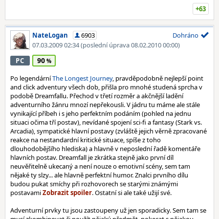
+63
NateLogan
6903
Dohráno
07.03.2009 02:34
(poslední úprava 08.02.2010 00:00)
90
PC
Po legendární
The Longest Journey
, pravděpodobně nejlepší point
and click adventury všech dob, přišla pro mnohé studená sprcha v
podobě Dreamfallu. Přechod v třetí rozměr a akčnější ladění
adventurního žánru mnozí nepřekousli. V jádru tu máme ale stále
vynikající příbeh i s jeho perfektním podáním (pohled na jednu
situaci očima tří postav), nevídané spojení sci-fi a fantasy (Stark vs.
Arcadia), sympatické hlavní postavy (zvláště jejich věrně zpracované
reakce na nestandardní kritické situace, spíše z toho
dlouhodobějšího hlediska) a hlavně v neposlední řadě komentáře
hlavních postav. Dreamfall je zkrátka stejně jako první díl
neuvěřitelně ukecaný a není nouze o emotivní scény, sem tam
nějaké ty slzy... ale hlavně perfektní humor. Znalci prvního dílu
budou pukat smíchy při rozhovorech se starými známými
postavami
. Ostatní si ale také užijí své.
Adventurní prvky tu jsou zastoupeny už jen sporadicky. Sem tam se