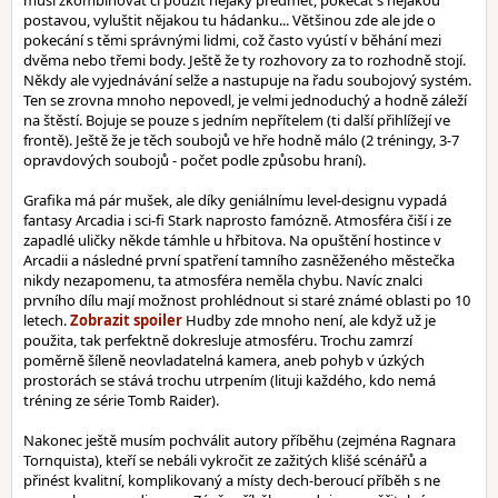
musí zkombinovat či použít nějaký předmět, pokecat s nějakou
postavou, vyluštit nějakou tu hádanku... Většinou zde ale jde o
pokecání s těmi správnými lidmi, což často vyústí v běhání mezi
dvěma nebo třemi body. Ještě že ty rozhovory za to rozhodně stojí.
Někdy ale vyjednávání selže a nastupuje na řadu soubojový systém.
Ten se zrovna mnoho nepovedl, je velmi jednoduchý a hodně záleží
na štěstí. Bojuje se pouze s jedním nepřítelem (ti další přihlížejí ve
frontě). Ještě že je těch soubojů ve hře hodně málo (2 tréningy, 3-7
opravdových soubojů - počet podle způsobu hraní).
Grafika má pár mušek, ale díky geniálnímu level-designu vypadá
fantasy Arcadia i sci-fi Stark naprosto famózně. Atmosféra čiší i ze
zapadlé uličky někde támhle u hřbitova. Na opuštění hostince v
Arcadii a následné první spatření tamního zasněženého městečka
nikdy nezapomenu, ta atmosféra neměla chybu. Navíc znalci
prvního dílu mají možnost prohlédnout si staré známé oblasti po 10
letech.
Hudby zde mnoho není, ale když už je
použita, tak perfektně dokresluje atmosféru. Trochu zamrzí
poměrně šíleně neovladatelná kamera, aneb pohyb v úzkých
prostorách se stává trochu utrpením (lituji každého, kdo nemá
tréning ze série Tomb Raider).
Nakonec ještě musím pochválit autory příběhu (zejména Ragnara
Tornquista), kteří se nebáli vykročit ze zažitých klišé scénářů a
přinést kvalitní, komplikovaný a místy dech-beroucí příběh s ne