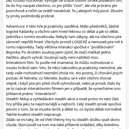
bez rozdílu rozčilovali. Vývojáři se snažili oslovit široké publikum tím,
že do hry nacpali všechno, co jim přišlo "cool", ale vše je bráno jen
povrchově a ničím se zvlášť nezabírali. To j alespoň můj pocit. Zkusím
ty prvky podrobněji probrat.
Adventura: V této hře je prakticky zazděná. Málo předmětů, žádné
logické hádanky a všichni vám hned řeknou co dělat a jak to dělat.
Jednička v tomto excelovala. Nebyly tam zákysy, ale na všechno jste
zároveň nepřišli hned. Vše bylo prostě LOGICKÉ a nemuseli jste mít k
tomu nápovědu. Tady většina interakcí spočívá v "poslíčkování"
Bojovka: Po druhém souboji jsem zjistil, že stačí mačkat jedno
tlačítko, abych vyhrál. Soubojů tady není naštěstí moc.
Interaktivní film: To podle mě znamená, že můžu rozhodovat o
osudu hrdinů sám. Vím, že něco takového je prakticky nemožné, ale
tady vaše rozhodnutí nezmění zhola nic. Ani postoj, či chování jiných
postav. Ať řeknete, co řeknete, budou se k vám všichni chovat
stejně, i když jste jim před chvílí vyhrožovali, nebo je prosili. Dalo by
se to nazvat interaktivním filmem jen v případě, že vynecháme ono
přídavné jméno "interaktivní".
Stealth: Miluji a vyhledávám stealth akce a snad proto mi tato část
hry přišla jako ta nejotravnější a nejhorší. Celý stealth prvek spočívá
jenom v tom, že se musíte skrčit a dělat to, co byste dělali normálně.
Takhle kvalitní stealth nepracuje.
Zdálo se mi taky, že od třetí třetiny hry tu stealth složku cpali skoro
všude. Sloní podíl na tom má také příšerné ovládání, díky kterému