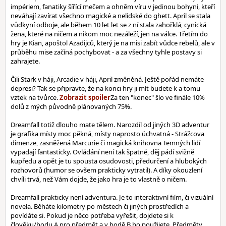
impériem, fanatiky šířící mečem a ohněm víru v jedinou bohyni, kteří
neváhají zavírat všechno magické a nelidské do ghett. April se stala
vůdkyní odboje, ale během 10 let let se z ní stala zahořklá, cynická
žena, které na ničem a nikom moc nezáleží, jen na válce. Třetím do
hry je Kian, apoštol Azadijců, který je na misi zabít vůdce rebelů, ale v
průběhu mise začíná pochybovat - a za všechny tyhle postavy si
zahrajete.
Čili Stark v háji, Arcadie v háji, April změněná. Ještě pořád nemáte
depresi? Tak se připravte, že na konci hry ji mít budete k a tomu
vztek na tvůrce.
Za ten "konec" šlo ve finále 10%
dolů z mých původně plánovaných 75%.
Dreamfall totiž dlouho mate tělem. Narozdíl od jiných 3D adventur
je grafika místy moc pěkná, místy naprosto úchvatná - Strážcova
dimenze, zasněžená Marcurie či magická knihovna Temných lidí
vypadají fantasticky. Ovládání není tak špatné, děj pádí svižně
kupředu a opět je tu spousta osudovosti, předurčení a hlubokých
rozhovorů (humor se ovšem prakticky vytratil). A díky okouzlení
chvíli trvá, než Vám dojde, že jako hra je to vlastně o ničem.
Dreamfall prakticky není adventura. Je to interaktivní film, či vizuální
novela. Běháte kilometry po městech či jiných prostředích a
povídáte si. Pokud je něco potřeba vyřešit, dojdete si k
člověku/bodu A pro předmět a v bodě B ho použijete. Předměty,