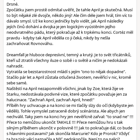
Drsné.
Zpočátku jsem prostě odmítal uvěřit, že tahle April je skutečná. Musí
to být nějaké zlé dvojče, někdo jiný! Ale čím déle jsem hrál, tím víc to
dávalo smysl. Už ke konci jedničky bylo vidět, jak April následky
jejích činů dohání a dvojka je jen logickým vyústěním jejího
neodvratného pádu, který pokračuje až k trpkému konci. Cortéz měl
pravdu - kdyby tak April věděla co ji čeká, nikdy by nešla
zachraňovat Rovnováhu.
Dreamfall je hluboce depresívní, temný a krutý. Je to svět třicátníků,
kteří už ztratili všechny iluze o sobě i o světě a ničím je nedokázali
nahradit.
Vytratila se bezstarostnost mládí s jejím "ono to nějak dopadne".
Stačilo pár let a April zůstala otlučená životem, nevěřící v nic, kromě
sebe samé.
Naštěstí na April nezapomněli všichni, jinak by Zoe, která žije ve
Starku, nedostávala podivné vize, které zpočátku považuje jen za
halucinace. "Zachraň April, zachraň April, hned!"
Příběh hry uchvacuje a na konci se mi tlačily slzy do očí (kdybyste jen
věděli). Tohle vymyslel zatraceně dobrý scénárista. Ale abych jen
nechválil. Taky jsem na konci hry jen nevěřícně zařval: "to snad ne" !!!
Přece to nemůžou ukončit TAKHLE !!! Přece nemůžou hru s tak
silným příběhem ukončit v polovině !!! Jak to pokračuje dál, co bude
s hlavními postavami? Jak skončila Marcurie? Kdo je Prorok? Vždyť
ta hra tisíc věcí naznačila a NIC nedokončila. Není to na palici?