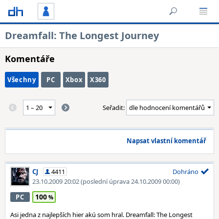
Dreamfall: The Longest Journey
Komentáře
Všechny
PC
Xbox
X360
Seřadit:
Napsat vlastní komentář
CJ
4411
Dohráno
23.10.2009 20:02
(poslední úprava 24.10.2009 00:00)
100
PC
Asi jedna z najlepších hier akú som hral. Dreamfall: The Longest