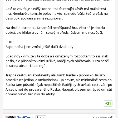
Celé to završuje skvělý konec - tak frustrující závěr má málokterá
hra. Nemluvě o tom, že polovina věcí se nedořešila, tvůrci však na
další pokračování zřejmě rezignovali.
Na druhou stranu... Dreamfall není špatná hra. Vlastně je docela
dobrá, ale blízké srovnání se svým předchůdcem mu nesvědčí.
EDIT:
Zapomněla jsem zmínit ještě další dva body:
Loadingy - vím, že v té době a s omezeným rozpočtem to asi jinak
nešlo, ale působí to velmi rušivě, raději bych obětovala 3D za hezčí
lokace a absenci loadingů.
Trapné cestování kontinenty alá Tomb Raider - Japonsko, Rusko,
Amerika (ta jediná je omluvitelná)... Já nevím, ale minimálně cesta do
Ruska tam působí nějak nepatřičně. Raději bych uvítala cestování po
Arcadii, než do provařeného Ruska. Naopak plusem je nápad umístit
domov hlavní hrdinky do Afriky.
+21
TeriiTerii
670
Dohráno