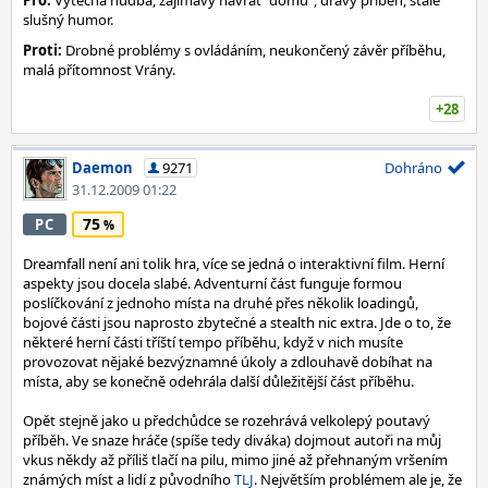
Pro:
Výtečná hudba, zajímavý návrat "domů", dravý příběh, stále
slušný humor.
Proti:
Drobné problémy s ovládáním, neukončený závěr příběhu,
malá přítomnost Vrány.
+28
Daemon
9271
Dohráno
31.12.2009 01:22
75
PC
Dreamfall není ani tolik hra, více se jedná o interaktivní film. Herní
aspekty jsou docela slabé. Adventurní část funguje formou
poslíčkování z jednoho místa na druhé přes několik loadingů,
bojové části jsou naprosto zbytečné a stealth nic extra. Jde o to, že
některé herní části tříští tempo příběhu, když v nich musíte
provozovat nějaké bezvýznamné úkoly a zdlouhavě dobíhat na
místa, aby se konečně odehrála další důležitější část příběhu.
Opět stejně jako u předchůdce se rozehrává velkolepý poutavý
příběh. Ve snaze hráče (spíše tedy diváka) dojmout autoři na můj
vkus někdy až příliš tlačí na pilu, mimo jiné až přehnaným vršením
známých míst a lidí z původního
TLJ
. Největším problémem ale je, že