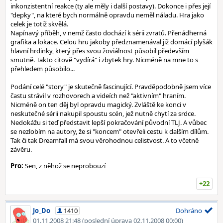
inkonzistentní reakce (ty ale měly i další postavy). Dokonce i přes její
"depky", na které bych normálně opravdu neměl náladu. Hra jako
celek je totiž skvělá.
Napínavý příběh, v nemž často dochází k sérii zvratů. Přenádherná
grafika a lokace. Celou hru jakoby předznamenával již domácí plyšák
hlavní hrdinky, který přes svou žoviálnost působil především
smutně. Takto citově "vydírá" i zbytek hry. Nicméně na mne to s
přehledem působilo...
Podání celé "story" je skutečně fascinující. Pravděpodobně jsem více
častu strávil v rozhovorech a videích než "aktivním" hraním.
Nicméně on ten děj byl opravdu magický. Zvláště ke konci v
neskutečné sérii nakupil spoustu scén, jež nutně chytí za srdce.
Nedokážu si teď představit lepší pokračování původní TLJ. A vůbec
se nezlobím na autory, že si "koncem" otevřeli cestu k dalším dílům.
Tak či tak Dreamfall má svou věrohodnou celistvost. A to včetně
závěru.
Pro:
Sen, z něhož se neprobouzí
+22
Jo_Do
1410
Dohráno
01.11.2008 21:48
(poslední úprava 02.11.2008 00:00)