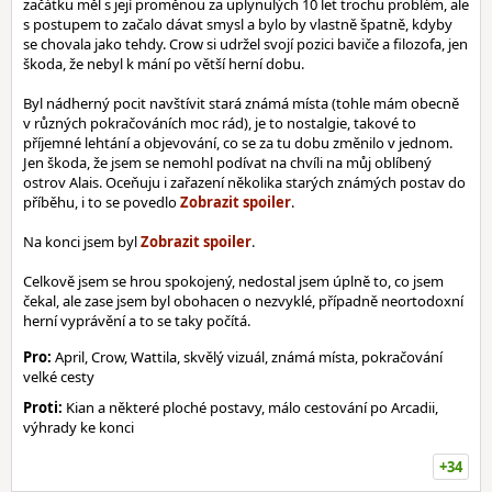
začátku měl s její proměnou za uplynulých 10 let trochu problém, ale
s postupem to začalo dávat smysl a bylo by vlastně špatně, kdyby
se chovala jako tehdy. Crow si udržel svojí pozici baviče a filozofa, jen
škoda, že nebyl k mání po větší herní dobu.
Byl nádherný pocit navštívit stará známá místa (tohle mám obecně
v různých pokračováních moc rád), je to nostalgie, takové to
příjemné lehtání a objevování, co se za tu dobu změnilo v jednom.
Jen škoda, že jsem se nemohl podívat na chvíli na můj oblíbený
ostrov Alais. Oceňuju i zařazení několika starých známých postav do
příběhu, i to se povedlo
.
Na konci jsem byl
.
Celkově jsem se hrou spokojený, nedostal jsem úplně to, co jsem
čekal, ale zase jsem byl obohacen o nezvyklé, případně neortodoxní
herní vyprávění a to se taky počítá.
Pro:
April, Crow, Wattila, skvělý vizuál, známá místa, pokračování
velké cesty
Proti:
Kian a některé ploché postavy, málo cestování po Arcadii,
výhrady ke konci
+34