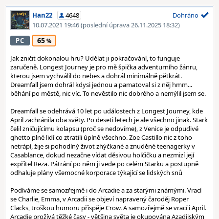
Han22
4648
Dohráno
10.07.2021 19:46
(poslední úprava 26.11.2025 18:32)
65
PC
Jak zničit dokonalou hru? Udělat ji pokračování, to funguje
zaručeně. Longest Journey je pro mě špička adventurního žánru,
kterou jsem vychválil do nebes a dohrál minimálně pětkrát.
Dreamfall jsem dohrál kdysi jednou a pamatoval si z něj hmm...
běhání po městě, nic víc. To nevěstilo nic dobrého a nemýlil jsem se.
Dreamfall se odehrává 10 let po událostech z Longest Journey, kde
April zachránila oba světy. Po deseti letech je ale všechno jinak. Stark
čelil zničujícímu kolapsu (proč se nedovíme), z Venice je odpudivé
ghetto plné lidí co ztratili úplně všechno. Zoe Castillo nic z toho
netrápí, žije si pohodlný život zhýčkané a znuděné teenagerky v
Casablance, dokud nezačne vídat děsivou holčičku a nezmizí její
expřítel Reza. Pátrání po něm ji vede po celém Starku a postupně
odhaluje plány všemocné korporace týkající se lidských snů
Podíváme se samozřejmě i do Arcadie a za starými známými. Vrací
se Charlie, Emma, v Arcadii se objeví napravený čaroděj Roper
Clacks, troškou humoru přispěje Crow. A samozřejmě se vrací i April.
Arcadie prožívá těžké časy - většina světa je okupována Azadijským