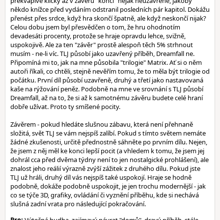
překvapivé kličky až v závěru "končí" nějak neuzavřeně, jakoby
někdo knížce před vydáním odstranil posledních pár kapitol. Dokážu
přenést přes srdce, když hra skončí špatně, ale když neskončí nijak?
Celou dobu jsem byl přesvědčen o tom, že hru ohodnotím
devadesáti procenty, protože se hraje opravdu lehce, svižně,
uspokojivě. Ale za ten "závěr" prostě alespoň těch 5% strhnout
musím - ne-li víc. TLJ působí jako uzavřený příběh, Dreamfall ne.
Připomíná mi to, jak na mne působila "trilogie" Matrix. Ať si o něm
autoři říkali, co chtěli, stejně nevěřím tomu, že to měla být trilogie od
počátku. První díl působí uzavřeně, druhý a třetí jako nastavovaná
kaše na rýžování peněz. Podobně na mne ve srovnání s TLJ působí
Dreamfall, až na to, že si až k samotnému závěru budete celé hraní
dobře užívat. Proto ty smíšené pocity.
Závěrem - pokud hledáte slušnou zábavu, která není přehnaně
složitá, svět TLJ se vám nejspíš zalíbí. Pokud s tímto světem nemáte
žádné zkušenosti, určitě přednostně sáhněte po prvním dílu. Nejen,
že jsem z něj měl ke konci lepší pocit (a vhledem k tomu, že jsem jej
dohrál cca před dvěma týdny není to jen nostalgické prohlášení), ale
znalost jeho reálií výrazně zvýší zážitek z druhého dílu. Pokud jste
TLJ už hráli, druhý díl vás nejspíš také uspokojí. Hraje se hodně
podobně, dokáže podobně uspokojit, je jen trochu modernější - jak
co se týče 3D, grafiky, ovládání či vyznění příběhu, kde si nechává
slušná zadní vrata pro následující pokračování.