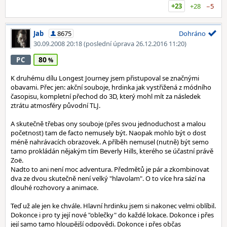
+23
+28
−5
Jab
8675
Dohráno
30.09.2008 20:18
(poslední úprava 26.12.2016 11:20)
80
PC
K druhému dílu Longest Journey jsem přistupoval se značnými
obavami. Přec jen: akční souboje, hrdinka jak vystřižená z módního
časopisu, kompletní přechod do 3D, který mohl mít za následek
ztrátu atmosféry původní TLJ.
A skutečně třebas ony souboje (přes svou jednoduchost a malou
početnost) tam de facto nemusely být. Naopak mohlo být o dost
méně nahrávacích obrazovek. A příběh nemusel (nutně) být semo
tamo prokládán nějakým tím Beverly Hills, kterého se účastní právě
Zoë.
Nadto to ani není moc adventura. Předmětů je pár a zkombinovat
dva ze dvou skutečně není velký "hlavolam". O to více hra sází na
dlouhé rozhovory a animace.
Teď už ale jen ke chvále. Hlavní hrdinku jsem si nakonec velmi oblíbil.
Dokonce i pro ty její nové "oblečky" do každé lokace. Dokonce i přes
její samo tamo hloupější odpovědi. Dokonce i přes občas