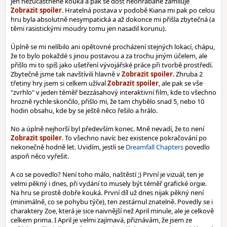
jen nezúčastněně kouká a pak se dost neohrabaně zamiluje
. Hratelná postava v podobě Kiana mi pak po celou
hru byla absolutně nesympatická a až dokonce mi přišla zbytečná (a
těmi rasistickými moudry tomu jen nasadil korunu).
Úplně se mi nelíbilo ani opětovné procházení stejných lokací, chápu,
že to bylo pokaždé s jinou postavou a za trochu jiným účelem, ale
přišlo mi to spíš jako ušetření vývojářské práce při tvorbě prostředí.
Zbytečně jsme tak navštívili hlavně v
. Zhruba 2
třetiny hry jsem si celkem užíval
, ale pak se vše
"zvrhlo" v jeden téměř bezzásahový interaktivní film, kde to všechno
hrozně rychle skončilo, přišlo mi, že tam chybělo snad 5, nebo 10
hodin obsahu, kde by se ještě něco řešilo a hrálo.
No a úplně nejhorší byl především konec. Mně nevadí, že to není
. To všechno navíc bez existence pokračování po
nekonečně hodně let. Uvidím, jestli se
Dreamfall Chapters
povedlo
aspoň něco vyřešit.
A co se povedlo? Není toho málo, naštěstí ;) První je vizuál, ten je
velmi pěkný i dnes, při vydání to musely být téměř grafické orgie.
Na hru se prostě dobře kouká. První díl už dnes nijak pěkný není
(minimálně, co se pohybu týče), ten zestárnul znatelně. Povedly se i
charaktery Zoe, která je sice naivnější než April minule, ale je celkově
celkem prima. I April je velmi zajímavá, přiznávám, že jsem ze