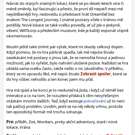
Návrat do starých známých lokací, které se po deseti letech více či
méně změnily, byl fascinující a přesto, že první díl nepatří mezi mé
nejoblíbenější hry, nedovedu si představit hrát Dreamfall bez
znalosti The Longest Journey. I známé postavy včele s Vránou mě
potěšily. Nové lokace se také vcelku povedly, ať už jde o jeskyně,
vězení, WATIcorp a především muzeum, kde je každý exponát vtipně
okomentován.
Musím ještě také zmínit pár výtek, které mi zkazily celkový dojem.
Když pominu, že mi hra párkrát spadla, tak mě nejvíce štvalo
zasekávání mé postavy o jinou tak, že se nemohla hnout a jedinou
možností, jak to vyřešit, bylo nahrání uložené pozice. Naštěstí se hra
ukládá sama vcelku často, takže nešlo o nic závažného. V příběhu,
který se mi opravdu líbil, mě nejvíc štvalo
, které se
do hry vůbec nehodilo a ten konec jsem mu přál.
Hra má spád a ke konci je to neskutečná jízda, i když už téměř bez
interakce a co na tom, že rozuzlení přidává k těm nevyřešeným
otázkám mnoho dalších. Teď, když existuje
pokračování
už to není
tak palčivý problém. Uvidím, jestli se na něj někdy vrhnu, protože
ten epizodický formát mě trochu odrazuje.
Pro:
příběh, Zoë, Wonkers, prvky akční adventury, staré i nové
lokace, Vrána