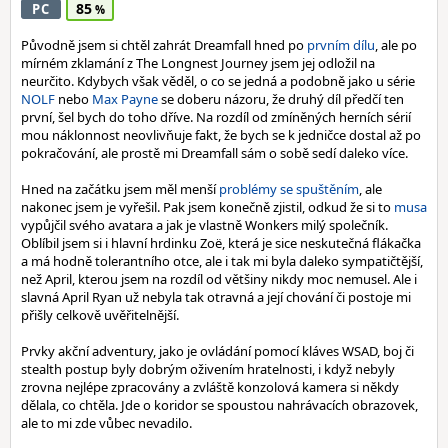
85
PC
Původně jsem si chtěl zahrát Dreamfall hned po
prvním dílu
, ale po
mírném zklamání z The Longnest Journey jsem jej odložil na
neurčito. Kdybych však věděl, o co se jedná a podobně jako u série
NOLF
nebo
Max Payne
se doberu názoru, že druhý díl předčí ten
první, šel bych do toho dříve. Na rozdíl od zmíněných herních sérií
mou náklonnost neovlivňuje fakt, že bych se k jedničce dostal až po
pokračování, ale prostě mi Dreamfall sám o sobě sedí daleko více.
Hned na začátku jsem měl menší
problémy se spuštěním
, ale
nakonec jsem je vyřešil. Pak jsem konečně zjistil, odkud že si to
musa
vypůjčil svého avatara a jak je vlastně Wonkers milý společník.
Oblíbil jsem si i hlavní hrdinku Zoë, která je sice neskutečná flákačka
a má hodně tolerantního otce, ale i tak mi byla daleko sympatičtější,
než April, kterou jsem na rozdíl od většiny nikdy moc nemusel. Ale i
slavná April Ryan už nebyla tak otravná a její chování či postoje mi
přišly celkově uvěřitelnější.
Prvky akční adventury, jako je ovládání pomocí kláves WSAD, boj či
stealth postup byly dobrým oživením hratelnosti, i když nebyly
zrovna nejlépe zpracovány a zvláště konzolová kamera si někdy
dělala, co chtěla. Jde o koridor se spoustou nahrávacích obrazovek,
ale to mi zde vůbec nevadilo.