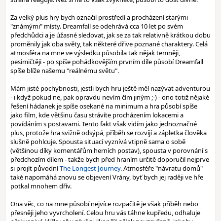
Za velký plus hry bych označil prostředí a procházení starými
"známými" místy. Dreamfall se odehrává cca 10 let po svém
předchůdci a je úžasné sledovat, jak se za tak relativně krátkou dobu
proměnily jak oba světy, tak některé dřive poznané charaktery. Celá
atmosféra na mne ve výsledku působila tak nějak temněji,
pesimičtěji - po spíše pohádkovějším prvním díle působí Dreamfall
spíše blíže našemu "reálnému světu".
Mám jisté pochybnosti, jestli bych hru ještě měl nazývat adventurou
- i když pokud ne, pak opravdu nevím čím jiným ;-) - ono totiž nějaké
řešení hádanek je spíše osekané na minimum a hra působí spíše
jako film, kde většinu času strávíte procházením lokacemi a
povídáním s postavami. Tento fakt však vidím jako jednoznačné
plus, protože hra svižně odsýpá, příběh se rozvíjí a zápletka člověka
slušně pohlcuje. Spousta situací vyznívá vtipně sama o sobě
(většinou díky komentářům herních postav), spousta v porovnání s
předchozím dílem - takže bych před hraním určitě doporučil nejprve
si projít původní
The Longest Journey
. Atmosféře "návratu domů"
také napomáhá znovu se objevení Vrány, byť bych jej raději ve hře
potkal mnohem dřív.
Ona věc, co na mne působí nejvíce rozpačitě je však příběh nebo
přesněji jeho vyvrcholení. Celou hru vás táhne kupředu, odhaluje