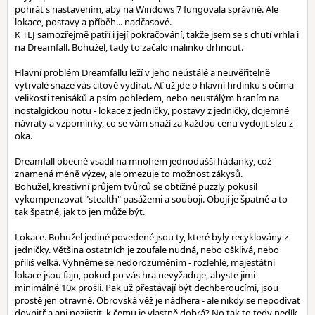
pohrát s nastavením, aby na Windows 7 fungovala správně. Ale
lokace, postavy a příběh... nadčasové.
K TLJ samozřejmě patří i její pokračování, takže jsem se s chutí vrhla i
na Dreamfall. Bohužel, tady to začalo malinko drhnout.
Hlavní problém Dreamfallu leží v jeho neústálé a neuvěřitelně
vytrvalé snaze vás citově vydírat. Ať už jde o hlavní hrdinku s očima
velikosti tenisáků a psím pohledem, nebo neustálým hraním na
nostalgickou notu - lokace z jedničky, postavy z jedničky, dojemné
návraty a vzpomínky, co se vám snaží za každou cenu vydojit slzu z
oka.
Dreamfall obecně vsadil na mnohem jednodušší hádanky, což
znamená méně výzev, ale omezuje to možnost zákysů.
Bohužel, kreativní průjem tvůrců se obtížné puzzly pokusil
vykompenzovat "stealth" pasážemi a souboji. Obojí je špatné a to
tak špatné, jak to jen může být.
Lokace. Bohužel jediné povedené jsou ty, které byly recyklovány z
jedničky. Většina ostatních je zoufale nudná, nebo ošklivá, nebo
příliš velká. Vyhněme se nedorozuměním - rozlehlé, majestátní
lokace jsou fajn, pokud po vás hra nevyžaduje, abyste jimi
minimálně 10x prošli. Pak už přestávají být dechberoucími, jsou
prostě jen otravné. Obrovská věž je nádhera - ale nikdy se nepodívat
dovnitř a ani nezjistit, k čemu je vlastně dobrá? No tak to tedy nedík.