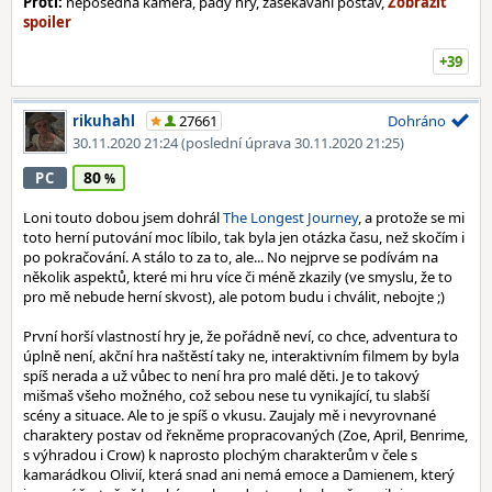
Proti:
neposedná kamera, pády hry, zasekávání postav,
+39
rikuhahl
27661
Dohráno
30.11.2020 21:24
(poslední úprava 30.11.2020 21:25)
80
PC
Loni touto dobou jsem dohrál
The Longest Journey
, a protože se mi
toto herní putování moc líbilo, tak byla jen otázka času, než skočím i
po pokračování. A stálo to za to, ale... No nejprve se podívám na
několik aspektů, které mi hru více či méně zkazily (ve smyslu, že to
pro mě nebude herní skvost), ale potom budu i chválit, nebojte ;)
První horší vlastností hry je, že pořádně neví, co chce, adventura to
úplně není, akční hra naštěstí taky ne, interaktivním filmem by byla
spíš nerada a už vůbec to není hra pro malé děti. Je to takový
mišmaš všeho možného, což sebou nese tu vynikající, tu slabší
scény a situace. Ale to je spíš o vkusu. Zaujaly mě i nevyrovnané
charaktery postav od řekněme propracovaných (Zoe, April, Benrime,
s výhradou i Crow) k naprosto plochým charakterům v čele s
kamarádkou Olivií, která snad ani nemá emoce a Damienem, který