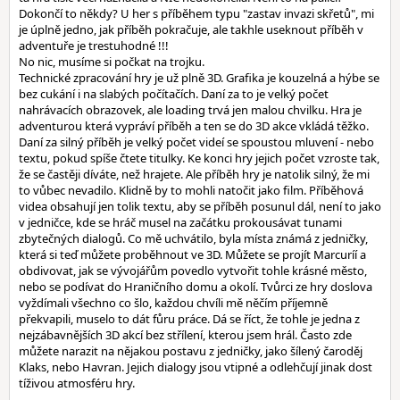
Dokončí to někdy? U her s příběhem typu "zastav invazi skřetů", mi
je úplně jedno, jak příběh pokračuje, ale takhle useknout příběh v
adventuře je trestuhodné !!!
No nic, musíme si počkat na trojku.
Technické zpracování hry je už plně 3D. Grafika je kouzelná a hýbe se
bez cukání i na slabých počítačích. Daní za to je velký počet
nahrávacích obrazovek, ale loading trvá jen malou chvilku. Hra je
adventurou která vypráví příběh a ten se do 3D akce vkládá těžko.
Daní za silný příběh je velký počet videí se spoustou mluvení - nebo
textu, pokud spíše čtete titulky. Ke konci hry jejich počet vzroste tak,
že se častěji díváte, než hrajete. Ale příběh hry je natolik silný, že mi
to vůbec nevadilo. Klidně by to mohli natočit jako film. Příběhová
videa obsahují jen tolik textu, aby se příběh posunul dál, není to jako
v jedničce, kde se hráč musel na začátku prokousávat tunami
zbytečných dialogů. Co mě uchvátilo, byla místa známá z jedničky,
která si teď můžete proběhnout ve 3D. Můžete se projít Marcuríí a
obdivovat, jak se vývojářům povedlo vytvořit tohle krásné město,
nebo se podívat do Hraničního domu a okolí. Tvůrci ze hry doslova
vyždímali všechno co šlo, každou chvíli mě něčím příjemně
překvapili, muselo to dát fůru práce. Dá se říct, že tohle je jedna z
nejzábavnějších 3D akcí bez střílení, kterou jsem hrál. Často zde
můžete narazit na nějakou postavu z jedničky, jako šílený čaroděj
Klaks, nebo Havran. Jejich dialogy jsou vtipné a odlehčují jinak dost
tíživou atmosféru hry.