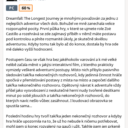
60
PC
Dreamfall: The Longest Journey je mnohými považován za jednu z
nejlepších adventur všech dob. Bohužel ve mně zanechala velice
rozporuplné pocity. První půlka hry, v které se ujmete role Zoë
Castillo a rozehrává se zde zajímavý příběh v němž máte postavu
pod kontrolou a plníte rozmanité úkoly, je skutečně skvělou
adventurou. Kdyby tomu tak bylo až do konce, dostala by hra ode
mě daleko vyšší hodnocení.
Postupem času se však hra bez jakéhokoliv varování a k mé velké
nelibě začala měnit v jakýsi interaktivní film, z kterého prakticky
vymizely veškeré adventurní postupy. Místo nich přibylo pasivního
sledování takřka nekonečných rozhovorů, kdy jedinná činnost hráče
spočívá v přemísťování postavy z místa na místo a započetí dalšího
takřka nekonečného rozhovoru. Opětovný návrat k adventuře vždy
přišel jako vysvobození z neskutečné herní nudy tvořené desítkami
minut po sobě jdoucích a takřka nekonečných rozhovorů, do
kterých navíc nešlo vůbec zasáhnout. I loudovací obrazovka se
spustila sama…
Poslední hodinu hry tvoří takřka jeden nekonečný rozhovor a kdyby
hra hráče upozornila na to, že už ho nebude k ničemu potřebovat,
mohl jsem si konec rozvalený na gauči i užít. Takhle jsem jen prkeně