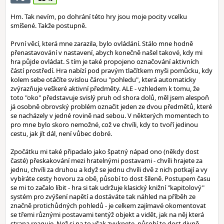
Hm. Tak nevím, po dohrání této hry jsou moje pocity vcelku
smíšené. Takže postupně.
První věcí, která mne zarazila, bylo ovládání. Stálo mne hodně
přenastavování v nastavení, abych konečně našel takové, kdy mi
hra půjde ovládat. S tím je také propojeno označování aktivních
částí prostředí. Hra nabízí pod pravým tlačítkem myši pomůcku, kdy
kolem sebe otáčíte svislou čárou "pohledu", která automaticky
zvýrazňuje veškeré aktivní předměty. ALE - vzhledem k tomu, že
toto "oko" představuje svislý pruh od shora dolů, měl jsem alespoň
já osobně obrovský problém označit jeden ze dvou předmětů, které
se nacházely v jedné rovině nad sebou. V některých momentech to
pro mne bylo skoro nemožné, což ve chvíli, kdy to tvoří jedinou
cestu, jak jít dál, není vůbec dobré.
Zpočátku mi také připadalo jako špatný nápad ono (někdy dost
časté) přeskakování mezi hratelnými postavami - chvíli hrajete za
jednu, chvíli za druhou a když se jednu chvíli dvě z nich potkají a vy
vybíráte cesty hovoru za obě, působí to dost šíleně. Postupem času
se mi to začalo líbit - hra si tak udržuje klasický knižní "kapitolový"
systém pro zvýšení napětí a dostáváte tak náhled na příběh ze
značně protichůdných pohledů - je celkem zajímavé okomentovat
se třemi různými postavami tentýž objekt a vidět, jak na něj která
strana reaguje. Než si na to však zvyknete, působí to dost divně.