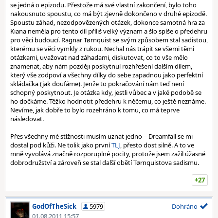
se jedná o epizodu. Přestože má své vlastní zakončení, bylo toho
nakousnuto spoustu, co má být zjevně dokončeno v druhé epizodě.
Spoustu záhad, nezodpovězených otázek, dokonce samotná hra za
Kiana neměla pro tento díl příliš velký význam a šlo spíše o předehru
pro věci budoucí. Ragnar Tørnquist se svým způsobem stal sadistou,
kterému se věci vymkly z rukou. Nechal nás trápit se všemi těmi
otázkami, uvažovat nad záhadami, diskutovat, co to vše mělo
znamenat, aby nám později poskytnul rozhřešení dalším dílem,
který vše zodpoví a všechny dílky do sebe zapadnou jako perfektní
skládačka (jak doufáme). Jenže to pokračování nám teď není
schopný poskytnout. Je otázka kdy, jestli vůbec a v jaké podobě se
ho dočkáme. Těžko hodnotit předehru k něčemu, co ještě neznáme.
Nevíme, jak dobře to bylo rozehráno k tomu, co má teprve
následovat.
Přes všechny mé stížnosti musím uznat jedno – Dreamfall se mi
dostal pod kůži. Ne tolik jako první
TLJ
, přesto dost silně. A to ve
mně vyvolává značně rozporuplné pocity, protože jsem zažil úžasné
dobrodružství a zároveň se stal další obětí Tørnquistova sadismu.
+27
GodOfTheSick
5979
Dohráno
01.08.2011 15:57