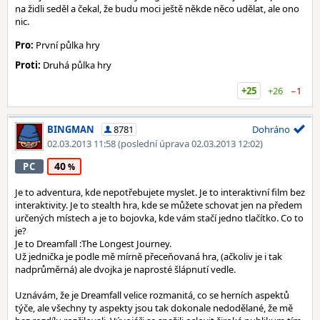
na židli seděl a čekal, že budu moci ještě někde něco udělat, ale ono
nic.
Pro:
První půlka hry
Proti:
Druhá půlka hry
+25
+26
−1
BINGMAN
8781
Dohráno
02.03.2013 11:58
(poslední úprava 02.03.2013 12:02)
40
PC
Je to adventura, kde nepotřebujete myslet. Je to interaktivní film bez
interaktivity. Je to stealth hra, kde se můžete schovat jen na předem
určených místech a je to bojovka, kde vám stačí jedno tlačítko. Co to
je?
Je to Dreamfall :The Longest Journey.
Už jednička je podle mě mírně přeceňovaná hra, (ačkoliv je i tak
nadprůměrná) ale dvojka je naprosté šlápnutí vedle.
Uznávám, že je Dreamfall velice rozmanitá, co se herních aspektů
týče, ale všechny ty aspekty jsou tak dokonale nedodělané, že mě