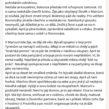
pohrdáním odmítnou.
Nestala se kouzelnicí, dokonce přestala mít schopnost cestovat. Už
si sama nedokáže otevřít bránu. Žije jako obyčejný člověk v Marcurii.
Je zoufalá. Její život ztratil smysl. Bolestivý pád do reality. Pro udržení
Rovnováhy ztratila všechno a nezískala nic. Namluvili jí spoustu
nesmyslů, jak důležité je to. co dělá. Zničili jí život a pak se na ni
vykašlali. April je plná bolesti, oprávněné sebelítosti a vzteku. Ztratila
všechny iluze sama o sobě i o Rovnováze.
V Marcurii kde žije, se dějí zlé věci. Bývalí spojenci v boji proti
Tyrenům se nemají k odchodu, dělají si ve městě co chtějí a jejich
"bratrská pomoc" se za pár let změnila v násilnou okupaci. April se
postaví do čela partyzánů a bojuje proti novým nepřátelům. Ví, že
nemá naději. Nepřátel je přesila a obyvatelé města chtějí "klid na
práci". Neváhají spolupracovat s nepřítelem a na partyzány se dívají
jako na teroristy.
April se za deset let strašlivě změnila. Po bývalé sladké dívence, která
se dívá na svět nevinnýma očima už není ani stopy. April už není
hodná. Všechnu lítost spotřebovala na sebe a pro jiné jí už nezbývá.
Neváhá zabíjet. Vybíjí si svou bolest na okupantech. Marcurii v
podstatě nenávidí. Není to její domov, je to její vězení. Ona tu nemá
být. Má být doma, smiřovat se s rodinou, chodit do školy, malovat
obrazy, hledat si životního partnera, bavit se s přáteli. Místo toho žije
v hostinci U Poutníka a po nocích organizuje útoky na stráže
okupantů.