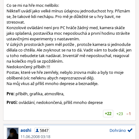
Co se mi na hře moc nelíbilo:
Někteří uvádí jako velké mínus údajnou jednoduchost hry. Přiznám
se, že takové lidi nechápu. Pro mě je důležité se u hry bavit, ne
stresovat.
Konzolové ovládání není pro PC hráče žádný med, kamera skáče
jako splašená, postavička moc neposlouchá a první hodinu strávíte
ustavičnými experimenty s nastavením.
V úzkých prostorách jsem měl potíže , protože kamera si jednoduše
dělala co chtěla. Ale zvyknout se na to dá. Vadit vám to bude dál, jen
u toho nebudete tak nadávat. Inventář mě neposlouchal, reagoval
na kolečko myši se zpožděním.
Nedokončený příběh !!!
Postav, které ve hře zemřely, nebylo zrovna málo a byly to moje
oblíbené (víc neřeknu abych neprozrazoval děj).
Na můj vkus až příliš mnoho deprese a beznaděje.
Pro:
příběh, grafika, atmosféra,
Proti:
ovládání, nedokončená, příliš mnoho deprese
+22
+23
−1
aoshi
5847
Dohráno
11.06.2008 03:18