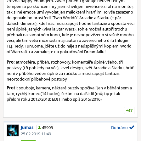
zrovna happy-endingem. Závěr příběhu graduje neuvěřitelným
tempem a po skončení hry jsem chvíli jen nevěřícně zíral na monitor,
tak silné emoce umí vyvolat jen málokterá hra/film. To vše zasazeno
do geniálního prostředí "Twin Worldů" Arcadie a Starku (+ pár
dalších dimenzí), kde hráč musí zapojit hodně fantazie a spousta věcí
není úplně jasných (viva la Star Wars). Tohle možná autoři trochu
přehnali na samotném konci, kde je nezodpovězeno strašně mnoho
věcí, ale tím větší možnosti mají autoři u závěrečného dílu trilogie
TLJ. Tedy, FunCome, jděte už do háje s neúspěšnými kopiemi World
of Warcraftu a zamakejte na pokračování Dreamfallu!
Pro:
atmosféra, příběh, rozhovory, komentáře úplně všeho, tři
postavy (tři pohledy na věc), level-design, svět Arcadie a Starku, hráč
není v příběhu veden úplně za ručičku a musí zapojit fantazii,
neortodoxní příbehové postupy
Proti:
souboje, kamera, některé puzzly spočívají jen v běhání sem a
tam, rychlý konec (14 hodin), čekání na další díl (můj tip je tak
přelom roku 2012/2013; EDIT: nebo spíš 2015/2016)
+47
Jumas
45905
Dohráno
25.02.2019 11:49