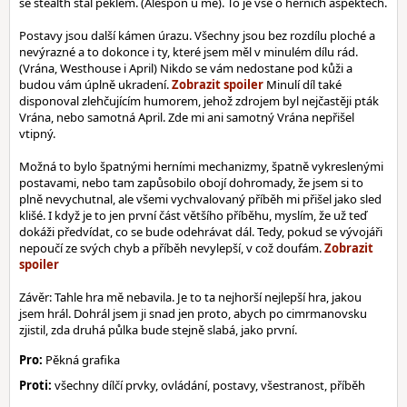
se stealth stal peklem. (Alespoň u mě). To je vše o herních aspektech.
Postavy jsou další kámen úrazu. Všechny jsou bez rozdílu ploché a
nevýrazné a to dokonce i ty, které jsem měl v minulém dílu rád.
(Vrána, Westhouse i April) Nikdo se vám nedostane pod kůži a
budou vám úplně ukradení.
Minulí díl také
disponoval zlehčujícím humorem, jehož zdrojem byl nejčastěji pták
Vrána, nebo samotná April. Zde mi ani samotný Vrána nepřišel
vtipný.
Možná to bylo špatnými herními mechanizmy, špatně vykreslenými
postavami, nebo tam zapůsobilo obojí dohromady, že jsem si to
plně nevychutnal, ale všemi vychvalovaný příběh mi přišel jako sled
klišé. I když je to jen první část většího příběhu, myslím, že už teď
dokáži předvídat, co se bude odehrávat dál. Tedy, pokud se vývojáři
nepoučí ze svých chyb a příběh nevylepší, v což doufám.
Závěr: Tahle hra mě nebavila. Je to ta nejhorší nejlepší hra, jakou
jsem hrál. Dohrál jsem ji snad jen proto, abych po cimrmanovsku
zjistil, zda druhá půlka bude stejně slabá, jako první.
Pro:
Pěkná grafika
Proti:
všechny dílčí prvky, ovládání, postavy, všestranost, příběh