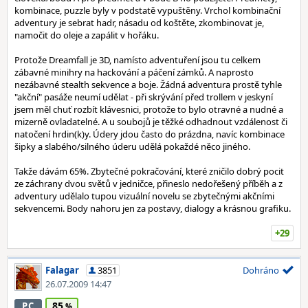
kombinace, puzzle byly v podstatě vypuštěny. Vrchol kombinační
adventury je sebrat hadr, násadu od koštěte, zkombinovat je,
namočit do oleje a zapálit v hořáku.
Protože Dreamfall je 3D, namísto adventuření jsou tu celkem
zábavné minihry na hackování a páčení zámků. A naprosto
nezábavné stealth sekvence a boje. Žádná adventura prostě tyhle
"akční" pasáže neumí udělat - při skrývání před trollem v jeskyní
jsem měl chuť rozbít klávesnici, protože to bylo otravné a nudné a
mizerně ovladatelné. A u soubojů je těžké odhadnout vzdálenost či
natočení hrdin(k)y. Údery jdou často do prázdna, navíc kombinace
šipky a slabého/silného úderu udělá pokaždé něco jiného.
Takže dávám 65%. Zbytečné pokračování, které zničilo dobrý pocit
ze záchrany dvou světů v jedničce, přineslo nedořešený příběh a z
adventury udělalo tupou vizuální novelu se zbytečnými akčními
sekvencemi. Body nahoru jen za postavy, dialogy a krásnou grafiku.
+29
Falagar
3851
Dohráno
26.07.2009 14:47
85
PC