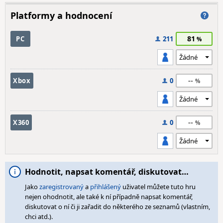
Platformy a hodnocení
81
PC
211
--
Xbox
0
--
X360
0
Hodnotit, napsat komentář, diskutovat…
Jako
zaregistrovaný
a
přihlášený
uživatel můžete tuto hru
nejen ohodnotit, ale také k ní případně napsat komentář,
diskutovat o ní či ji zařadit do některého ze seznamů (vlastním,
chci atd.).