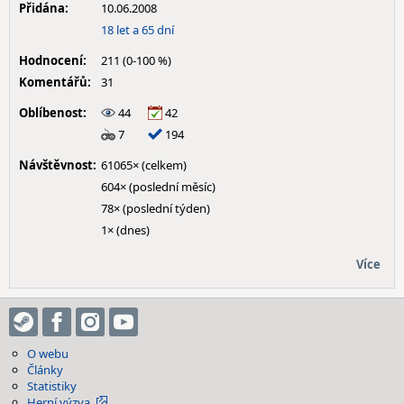
Přidána:
10.06.2008
18 let a 65 dní
Hodnocení:
211 (0-100 %)
Komentářů:
31
Oblíbenost:
44
42
7
194
Návštěvnost:
61065× (celkem)
604× (poslední měsíc)
78× (poslední týden)
1× (dnes)
Více
O webu
Články
Statistiky
Herní výzva