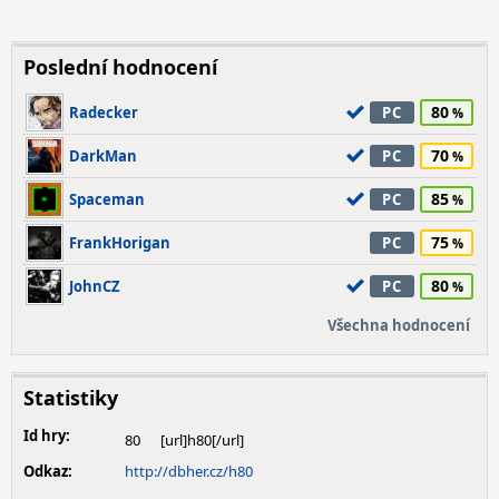
Poslední hodnocení
80
Radecker
PC
70
DarkMan
PC
85
Spaceman
PC
75
FrankHorigan
PC
80
JohnCZ
PC
Všechna hodnocení
Statistiky
Id hry:
80
Odkaz:
http://dbher.cz/h80