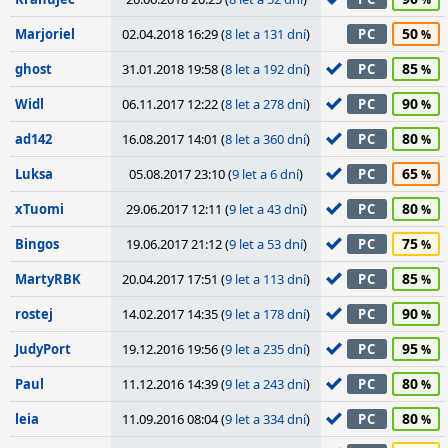
50
Marjoriel
02.04.2018 16:29 (
8 let a 131 dní
)
PC
85
ghost
31.01.2018 19:58 (
8 let a 192 dní
)
PC
90
Widl
06.11.2017 12:22 (
8 let a 278 dní
)
PC
80
ad142
16.08.2017 14:01 (
8 let a 360 dní
)
PC
65
Luksa
05.08.2017 23:10 (
9 let a 6 dní
)
PC
80
xTuomi
29.06.2017 12:11 (
9 let a 43 dní
)
PC
75
Bingos
19.06.2017 21:12 (
9 let a 53 dní
)
PC
85
MartyRBK
20.04.2017 17:51 (
9 let a 113 dní
)
PC
90
rostej
14.02.2017 14:35 (
9 let a 178 dní
)
PC
95
JudyPort
19.12.2016 19:56 (
9 let a 235 dní
)
PC
80
Paul
11.12.2016 14:39 (
9 let a 243 dní
)
PC
80
leia
11.09.2016 08:04 (
9 let a 334 dní
)
PC