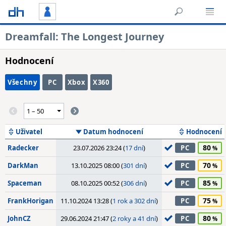
Dreamfall: The Longest Journey
Hodnocení
Všechny
PC
Xbox
X360
Uživatel
Datum hodnocení
Hodnocení
80
Radecker
23.07.2026 23:24 (
17 dní
)
PC
70
DarkMan
13.10.2025 08:00 (
301 dní
)
PC
85
Spaceman
08.10.2025 00:52 (
306 dní
)
PC
75
FrankHorigan
11.10.2024 13:28 (
1 rok a 302 dní
)
PC
80
JohnCZ
29.06.2024 21:47 (
2 roky a 41 dní
)
PC