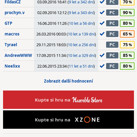
70
FildasCZ
03.09.2016 16:41 (
9 let a 342 dní
)
PC
90
prochyn.v
02.09.2016 12:12 (
9 let a 343 dní
)
PC
80
GTP
16.06.2016 11:26 (
10 let a 56 dní
)
PC
65
macros
26.03.2016 00:03 (
10 let a 139 dní
)
PC
75
Tyrael
29.11.2015 18:03 (
10 let a 256 dní
)
PC
85
AndrewWWW
17.09.2015 11:34 (
10 let a 329 dní
)
PC
80
Neelixx
22.06.2015 23:34 (
11 let a 51 dní
)
PC
Zobrazit další hodnocení
Kupte si hru na
Kupte si hru na