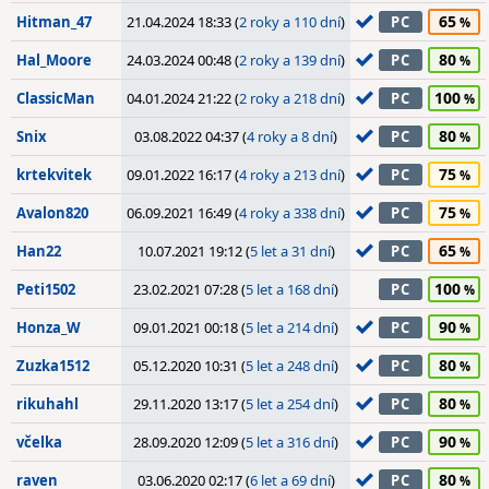
65
Hitman_47
21.04.2024 18:33 (
2 roky a 110 dní
)
PC
80
Hal_Moore
24.03.2024 00:48 (
2 roky a 139 dní
)
PC
100
ClassicMan
04.01.2024 21:22 (
2 roky a 218 dní
)
PC
80
Snix
03.08.2022 04:37 (
4 roky a 8 dní
)
PC
75
krtekvitek
09.01.2022 16:17 (
4 roky a 213 dní
)
PC
75
Avalon820
06.09.2021 16:49 (
4 roky a 338 dní
)
PC
65
Han22
10.07.2021 19:12 (
5 let a 31 dní
)
PC
100
Peti1502
23.02.2021 07:28 (
5 let a 168 dní
)
PC
90
Honza_W
09.01.2021 00:18 (
5 let a 214 dní
)
PC
80
Zuzka1512
05.12.2020 10:31 (
5 let a 248 dní
)
PC
80
rikuhahl
29.11.2020 13:17 (
5 let a 254 dní
)
PC
90
včelka
28.09.2020 12:09 (
5 let a 316 dní
)
PC
80
raven
03.06.2020 02:17 (
6 let a 69 dní
)
PC