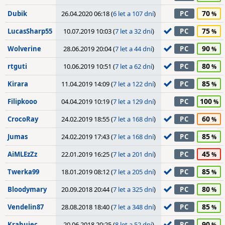
70
Dubik
26.04.2020 06:18 (
6 let a 107 dní
)
PC
75
LucasSharp55
10.07.2019 10:03 (
7 let a 32 dní
)
PC
90
Wolverine
28.06.2019 20:04 (
7 let a 44 dní
)
PC
80
rtguti
10.06.2019 10:51 (
7 let a 62 dní
)
PC
85
Kirara
11.04.2019 14:09 (
7 let a 122 dní
)
PC
100
Filipkooo
04.04.2019 10:19 (
7 let a 129 dní
)
PC
60
CrocoRay
24.02.2019 18:55 (
7 let a 168 dní
)
PC
85
Jumas
24.02.2019 17:43 (
7 let a 168 dní
)
PC
45
AiMLEzZz
22.01.2019 16:25 (
7 let a 201 dní
)
PC
85
Twerka99
18.01.2019 08:12 (
7 let a 205 dní
)
PC
80
Bloodymary
20.09.2018 20:44 (
7 let a 325 dní
)
PC
85
Vendelin87
28.08.2018 18:40 (
7 let a 348 dní
)
PC
90
Krahujec
20.06.2018 20:25 (
8 let a 52 dní
)
PC