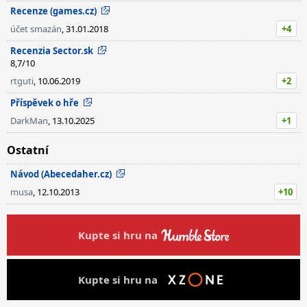
Recenze (games.cz)
účet smazán
, 31.01.2018
+4
Recenzia Sector.sk
8,7/10
rtguti
, 10.06.2019
+2
Příspěvek o hře
DarkMan
, 13.10.2025
+1
Ostatní
Návod (Abecedaher.cz)
musa
, 12.10.2013
+10
Kupte si hru na
Kupte si hru na