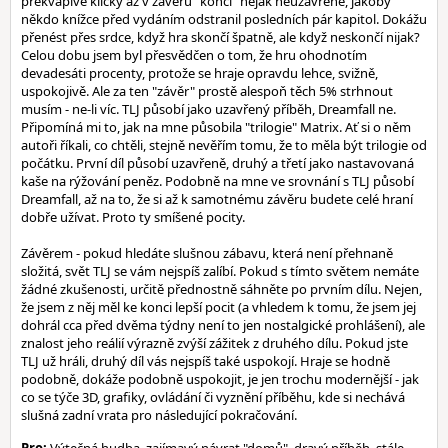
překvapivé kličky až v závěru "končí" nějak neuzavřeně, jakoby
někdo knížce před vydáním odstranil posledních pár kapitol. Dokážu
přenést přes srdce, když hra skončí špatně, ale když neskončí nijak?
Celou dobu jsem byl přesvědčen o tom, že hru ohodnotím
devadesáti procenty, protože se hraje opravdu lehce, svižně,
uspokojivě. Ale za ten "závěr" prostě alespoň těch 5% strhnout
musím - ne-li víc. TLJ působí jako uzavřený příběh, Dreamfall ne.
Připomíná mi to, jak na mne působila "trilogie" Matrix. Ať si o něm
autoři říkali, co chtěli, stejně nevěřím tomu, že to měla být trilogie od
počátku. První díl působí uzavřeně, druhý a třetí jako nastavovaná
kaše na rýžování peněz. Podobně na mne ve srovnání s TLJ působí
Dreamfall, až na to, že si až k samotnému závěru budete celé hraní
dobře užívat. Proto ty smíšené pocity.
Závěrem - pokud hledáte slušnou zábavu, která není přehnaně
složitá, svět TLJ se vám nejspíš zalíbí. Pokud s tímto světem nemáte
žádné zkušenosti, určitě přednostně sáhněte po prvním dílu. Nejen,
že jsem z něj měl ke konci lepší pocit (a vhledem k tomu, že jsem jej
dohrál cca před dvěma týdny není to jen nostalgické prohlášení), ale
znalost jeho reálií výrazně zvýší zážitek z druhého dílu. Pokud jste
TLJ už hráli, druhý díl vás nejspíš také uspokojí. Hraje se hodně
podobně, dokáže podobně uspokojit, je jen trochu modernější - jak
co se týče 3D, grafiky, ovládání či vyznění příběhu, kde si nechává
slušná zadní vrata pro následující pokračování.