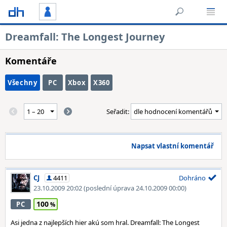
Dreamfall: The Longest Journey
Komentáře
Všechny
PC
Xbox
X360
Seřadit:
Napsat vlastní komentář
CJ
4411
Dohráno
23.10.2009 20:02
(poslední úprava 24.10.2009 00:00)
100
PC
Asi jedna z najlepších hier akú som hral. Dreamfall: The Longest