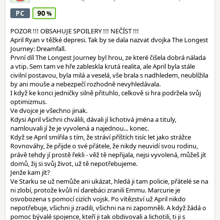
90
PC
POZOR !!! OBSAHUJE SPOILERY !!! NEČÍST !!!
April Ryan v těžké depresi. Tak by se dala nazvat dvojka The Longest
Journey: Dreamfall.
První díl The Longest Journey byl hrou, ze které čišela dobrá nálada
a vtip. Sem tam ve hře zableskla krutá realita, ale April byla stále
civilní postavou, byla milá a veselá, vše brala s nadhledem, neublížila
by ani mouše a nebezpečí rozhodně nevyhledávala.
I když ke konci jedničky silně přituhlo, celkově si hra podržela svůj
optimizmus.
Ve dvojce je všechno jinak.
Kdysi April všichni chválili, dávali jí lichotivá jména a tituly,
namlouvali jí že je vyvolená a najednou... konec.
Když se April smířila s tím, že stráví příštích tisíc let jako strážce
Rovnováhy, že přijde o své přátele, že nikdy neuvidí svou rodinu,
právě tehdy jí prostě řekli - věž tě nepřijala, nejsi vyvolená, můžeš jít
domů, žij si svůj život, už tě nepotřebujeme.
Jenže kam jít?
Ve Starku se už nemůže ani ukázat, hledá ji tam policie, přátelé se na
ni zlobí, protože kvůli ní darebáci zranili Emmu. Marcurie je
osvobozena s pomocí cizích vojsk. Po vítězství už April nikdo
nepotřebuje, všichni ji zradili, všichni na ni zapomněli. A když žádá o
pomoc bývalé spojence, kteří ji tak obdivovali a lichotili, ti ji s