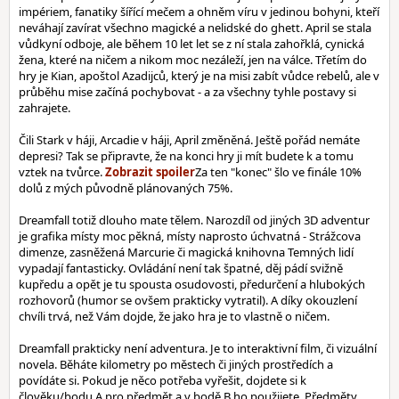
impériem, fanatiky šířící mečem a ohněm víru v jedinou bohyni, kteří
neváhají zavírat všechno magické a nelidské do ghett. April se stala
vůdkyní odboje, ale během 10 let let se z ní stala zahořklá, cynická
žena, které na ničem a nikom moc nezáleží, jen na válce. Třetím do
hry je Kian, apoštol Azadijců, který je na misi zabít vůdce rebelů, ale v
průběhu mise začíná pochybovat - a za všechny tyhle postavy si
zahrajete.
Čili Stark v háji, Arcadie v háji, April změněná. Ještě pořád nemáte
depresi? Tak se připravte, že na konci hry ji mít budete k a tomu
vztek na tvůrce.
Za ten "konec" šlo ve finále 10%
dolů z mých původně plánovaných 75%.
Dreamfall totiž dlouho mate tělem. Narozdíl od jiných 3D adventur
je grafika místy moc pěkná, místy naprosto úchvatná - Strážcova
dimenze, zasněžená Marcurie či magická knihovna Temných lidí
vypadají fantasticky. Ovládání není tak špatné, děj pádí svižně
kupředu a opět je tu spousta osudovosti, předurčení a hlubokých
rozhovorů (humor se ovšem prakticky vytratil). A díky okouzlení
chvíli trvá, než Vám dojde, že jako hra je to vlastně o ničem.
Dreamfall prakticky není adventura. Je to interaktivní film, či vizuální
novela. Běháte kilometry po městech či jiných prostředích a
povídáte si. Pokud je něco potřeba vyřešit, dojdete si k
člověku/bodu A pro předmět a v bodě B ho použijete. Předměty,