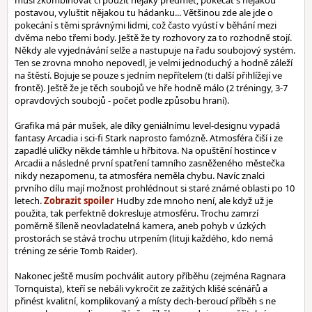
musí zkombinovat či použít nějaký předmět, pokecat s nějakou
postavou, vyluštit nějakou tu hádanku... Většinou zde ale jde o
pokecání s těmi správnými lidmi, což často vyústí v běhání mezi
dvěma nebo třemi body. Ještě že ty rozhovory za to rozhodně stojí.
Někdy ale vyjednávání selže a nastupuje na řadu soubojový systém.
Ten se zrovna mnoho nepovedl, je velmi jednoduchý a hodně záleží
na štěstí. Bojuje se pouze s jedním nepřítelem (ti další přihlížejí ve
frontě). Ještě že je těch soubojů ve hře hodně málo (2 tréningy, 3-7
opravdových soubojů - počet podle způsobu hraní).
Grafika má pár mušek, ale díky geniálnímu level-designu vypadá
fantasy Arcadia i sci-fi Stark naprosto famózně. Atmosféra čiší i ze
zapadlé uličky někde támhle u hřbitova. Na opuštění hostince v
Arcadii a následné první spatření tamního zasněženého městečka
nikdy nezapomenu, ta atmosféra neměla chybu. Navíc znalci
prvního dílu mají možnost prohlédnout si staré známé oblasti po 10
letech.
Hudby zde mnoho není, ale když už je
použita, tak perfektně dokresluje atmosféru. Trochu zamrzí
poměrně šíleně neovladatelná kamera, aneb pohyb v úzkých
prostorách se stává trochu utrpením (lituji každého, kdo nemá
tréning ze série Tomb Raider).
Nakonec ještě musím pochválit autory příběhu (zejména Ragnara
Tornquista), kteří se nebáli vykročit ze zažitých klišé scénářů a
přinést kvalitní, komplikovaný a místy dech-beroucí příběh s ne