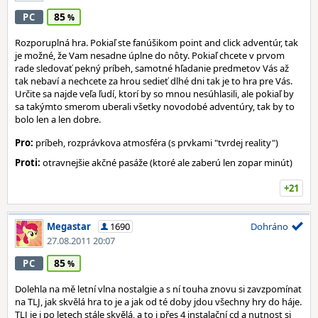
85
PC
Rozporuplná hra. Pokiaľ ste fanúšikom point and click adventúr, tak
je možné, že Vam nesadne úplne do nôty. Pokiaľ chcete v prvom
rade sledovať pekný príbeh, samotné hľadanie predmetov Vás až
tak nebaví a nechcete za hrou sedieť dlhé dni tak je to hra pre Vás.
Určite sa najde veľa ľudí, ktorí by so mnou nesúhlasili, ale pokiaľ by
sa takýmto smerom uberali všetky novodobé adventúry, tak by to
bolo len a len dobre.
Pro:
príbeh, rozprávkova atmosféra (s prvkami "tvrdej reality")
Proti:
otravnejšie akčné pasáže (ktoré ale zaberú len zopar minút)
+21
Megastar
1690
Dohráno
27.08.2011 20:07
85
PC
Dolehla na mě letní vlna nostalgie a s ní touha znovu si zavzpomínat
na TLJ, jak skvělá hra to je a jak od té doby jdou všechny hry do háje.
TLJ je i po letech stále skvělá, a to i přes 4 instalační cd a nutnost si