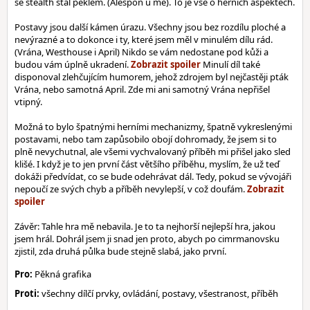
se stealth stal peklem. (Alespoň u mě). To je vše o herních aspektech.
Postavy jsou další kámen úrazu. Všechny jsou bez rozdílu ploché a
nevýrazné a to dokonce i ty, které jsem měl v minulém dílu rád.
(Vrána, Westhouse i April) Nikdo se vám nedostane pod kůži a
budou vám úplně ukradení.
Minulí díl také
disponoval zlehčujícím humorem, jehož zdrojem byl nejčastěji pták
Vrána, nebo samotná April. Zde mi ani samotný Vrána nepřišel
vtipný.
Možná to bylo špatnými herními mechanizmy, špatně vykreslenými
postavami, nebo tam zapůsobilo obojí dohromady, že jsem si to
plně nevychutnal, ale všemi vychvalovaný příběh mi přišel jako sled
klišé. I když je to jen první část většího příběhu, myslím, že už teď
dokáži předvídat, co se bude odehrávat dál. Tedy, pokud se vývojáři
nepoučí ze svých chyb a příběh nevylepší, v což doufám.
Závěr: Tahle hra mě nebavila. Je to ta nejhorší nejlepší hra, jakou
jsem hrál. Dohrál jsem ji snad jen proto, abych po cimrmanovsku
zjistil, zda druhá půlka bude stejně slabá, jako první.
Pro:
Pěkná grafika
Proti:
všechny dílčí prvky, ovládání, postavy, všestranost, příběh