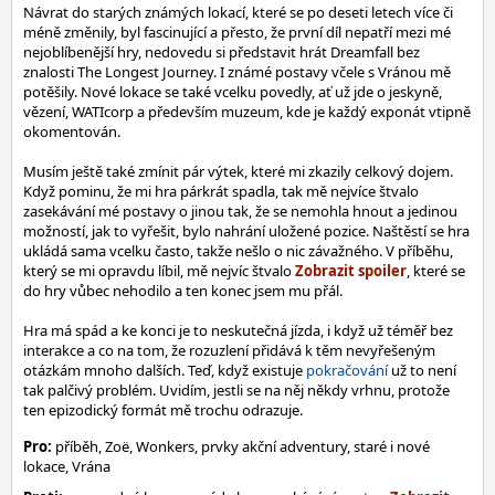
Návrat do starých známých lokací, které se po deseti letech více či
méně změnily, byl fascinující a přesto, že první díl nepatří mezi mé
nejoblíbenější hry, nedovedu si představit hrát Dreamfall bez
znalosti The Longest Journey. I známé postavy včele s Vránou mě
potěšily. Nové lokace se také vcelku povedly, ať už jde o jeskyně,
vězení, WATIcorp a především muzeum, kde je každý exponát vtipně
okomentován.
Musím ještě také zmínit pár výtek, které mi zkazily celkový dojem.
Když pominu, že mi hra párkrát spadla, tak mě nejvíce štvalo
zasekávání mé postavy o jinou tak, že se nemohla hnout a jedinou
možností, jak to vyřešit, bylo nahrání uložené pozice. Naštěstí se hra
ukládá sama vcelku často, takže nešlo o nic závažného. V příběhu,
který se mi opravdu líbil, mě nejvíc štvalo
, které se
do hry vůbec nehodilo a ten konec jsem mu přál.
Hra má spád a ke konci je to neskutečná jízda, i když už téměř bez
interakce a co na tom, že rozuzlení přidává k těm nevyřešeným
otázkám mnoho dalších. Teď, když existuje
pokračování
už to není
tak palčivý problém. Uvidím, jestli se na něj někdy vrhnu, protože
ten epizodický formát mě trochu odrazuje.
Pro:
příběh, Zoë, Wonkers, prvky akční adventury, staré i nové
lokace, Vrána