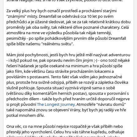
Za velký plus hry bych označil prostředí a procházení starými
"známými" místy. Dreamfall se odehrává cca 10 let po svém
předchůdci a je úžasné sledovat, jak se za tak relativně krátkou dobu
proměnily jak oba světy, tak některé dřive poznané charaktery. Celá
atmosféra na mne ve výsledku působila tak nějak temněji,
pesimičtěji - po spíše pohádkovějším prvním díle působí Dreamfall
spíše blíže našemu "reálnému světu".
Mám jisté pochybnosti, jestli bych hru ještě měl nazývat adventurou
- i když pokud ne, pak opravdu nevím čím jiným ;-) - ono totiž nějaké
řešení hádanek je spíše osekané na minimum a hra působí spíše
jako film, kde většinu času strávíte procházením lokacemi a
povídáním s postavami. Tento fakt však vidím jako jednoznačné
plus, protože hra svižně odsýpá, příběh se rozvíjí a zápletka člověka
slušně pohlcuje. Spousta situací vyznívá vtipně sama o sobě
(většinou díky komentářům herních postav), spousta v porovnání s
předchozím dílem - takže bych před hraním určitě doporučil nejprve
si projít původní
The Longest Journey
. Atmosféře "návratu domů"
také napomáhá znovu se objevení Vrány, byť bych jej raději ve hře
potkal mnohem dřív.
Ona věc, co na mne působí nejvíce rozpačitě je však příběh nebo
přesněji jeho vyvrcholení. Celou hru vás táhne kupředu, odhaluje