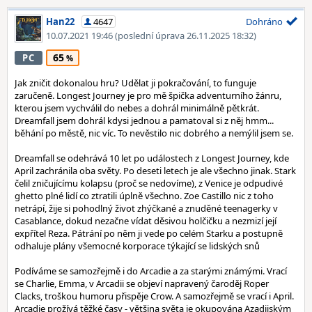
Han22
4647
Dohráno
10.07.2021 19:46
(poslední úprava 26.11.2025 18:32)
65
PC
Jak zničit dokonalou hru? Udělat ji pokračování, to funguje
zaručeně. Longest Journey je pro mě špička adventurního žánru,
kterou jsem vychválil do nebes a dohrál minimálně pětkrát.
Dreamfall jsem dohrál kdysi jednou a pamatoval si z něj hmm...
běhání po městě, nic víc. To nevěstilo nic dobrého a nemýlil jsem se.
Dreamfall se odehrává 10 let po událostech z Longest Journey, kde
April zachránila oba světy. Po deseti letech je ale všechno jinak. Stark
čelil zničujícímu kolapsu (proč se nedovíme), z Venice je odpudivé
ghetto plné lidí co ztratili úplně všechno. Zoe Castillo nic z toho
netrápí, žije si pohodlný život zhýčkané a znuděné teenagerky v
Casablance, dokud nezačne vídat děsivou holčičku a nezmizí její
expřítel Reza. Pátrání po něm ji vede po celém Starku a postupně
odhaluje plány všemocné korporace týkající se lidských snů
Podíváme se samozřejmě i do Arcadie a za starými známými. Vrací
se Charlie, Emma, v Arcadii se objeví napravený čaroděj Roper
Clacks, troškou humoru přispěje Crow. A samozřejmě se vrací i April.
Arcadie prožívá těžké časy - většina světa je okupována Azadijským