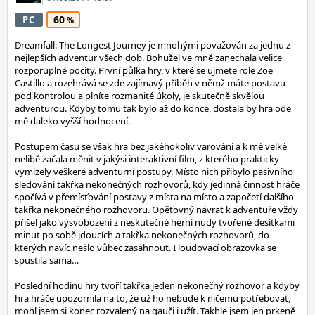
60
PC
Dreamfall: The Longest Journey je mnohými považován za jednu z
nejlepších adventur všech dob. Bohužel ve mně zanechala velice
rozporuplné pocity. První půlka hry, v které se ujmete role Zoë
Castillo a rozehrává se zde zajímavý příběh v němž máte postavu
pod kontrolou a plníte rozmanité úkoly, je skutečně skvělou
adventurou. Kdyby tomu tak bylo až do konce, dostala by hra ode
mě daleko vyšší hodnocení.
Postupem času se však hra bez jakéhokoliv varování a k mé velké
nelibě začala měnit v jakýsi interaktivní film, z kterého prakticky
vymizely veškeré adventurní postupy. Místo nich přibylo pasivního
sledování takřka nekonečných rozhovorů, kdy jedinná činnost hráče
spočívá v přemísťování postavy z místa na místo a započetí dalšího
takřka nekonečného rozhovoru. Opětovný návrat k adventuře vždy
přišel jako vysvobození z neskutečné herní nudy tvořené desítkami
minut po sobě jdoucích a takřka nekonečných rozhovorů, do
kterých navíc nešlo vůbec zasáhnout. I loudovací obrazovka se
spustila sama…
Poslední hodinu hry tvoří takřka jeden nekonečný rozhovor a kdyby
hra hráče upozornila na to, že už ho nebude k ničemu potřebovat,
mohl jsem si konec rozvalený na gauči i užít. Takhle jsem jen prkeně