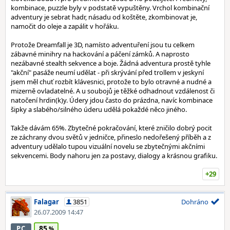
kombinace, puzzle byly v podstatě vypuštěny. Vrchol kombinační
adventury je sebrat hadr, násadu od koštěte, zkombinovat je,
namočit do oleje a zapálit v hořáku.
Protože Dreamfall je 3D, namísto adventuření jsou tu celkem
zábavné minihry na hackování a páčení zámků. A naprosto
nezábavné stealth sekvence a boje. Žádná adventura prostě tyhle
"akční" pasáže neumí udělat - při skrývání před trollem v jeskyní
jsem měl chuť rozbít klávesnici, protože to bylo otravné a nudné a
mizerně ovladatelné. A u soubojů je těžké odhadnout vzdálenost či
natočení hrdin(k)y. Údery jdou často do prázdna, navíc kombinace
šipky a slabého/silného úderu udělá pokaždé něco jiného.
Takže dávám 65%. Zbytečné pokračování, které zničilo dobrý pocit
ze záchrany dvou světů v jedničce, přineslo nedořešený příběh a z
adventury udělalo tupou vizuální novelu se zbytečnými akčními
sekvencemi. Body nahoru jen za postavy, dialogy a krásnou grafiku.
+29
Falagar
3851
Dohráno
26.07.2009 14:47
85
PC