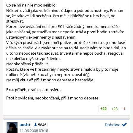
Co se mi na hře moc nelíbilo:
Někteří uvádí jako velké mínus údajnou jednoduchost hry. Přiznám
se, že takové lidi nechápu. Pro mě je důležité se u hry bavit, ne
stresovat.
Konzolové ovládání není pro PC hráče žádný med, kamera skáče
jako splašená, postavička moc neposlouchá a první hodinu strávíte
ustavičnými experimenty s nastavením.
V úzkých prostorách jsem měl potíže , protože kamera si jednoduše
dělala co chtěla. Ale zvyknout se na to dá. Vadit vám to bude dál, jen
u toho nebudete tak nadávat. Inventář mě neposlouchal, reagoval
na kolečko myši se zpožděním.
Nedokončený příběh !!!
Postav, které ve hře zemřely, nebylo zrovna málo a byly to moje
oblíbené (víc neřeknu abych neprozrazoval děj).
Na můj vkus až příliš mnoho deprese a beznaděje.
Pro:
příběh, grafika, atmosféra,
Proti:
ovládání, nedokončená, příliš mnoho deprese
+22
+23
−1
aoshi
5846
Dohráno
11.06.2008 03:18