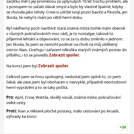
začátku měl s její proměnou za uplynulých 10 let trochu problém, ale
s postupem to začalo dávat smysl a bylo by vlastně špatně, kdyby
se chovala jako tehdy. Crow si udržel svojí pozici baviče a filozofa, jen
škoda, že nebyl k mání po větší herní dobu.
Byl nádherný pocit navštívit stará známá místa (tohle mám obecně
v různých pokračováních moc rád), je to nostalgie, takové to
příjemné lehtání a objevování, co se za tu dobu změnilo v jednom.
Jen škoda, že jsem se nemohl podívat na chvíli na můj oblíbený
ostrov Alais. Oceňuju i zařazení několika starých známých postav do
příběhu, i to se povedlo
.
Na konci jsem byl
.
Celkově jsem se hrou spokojený, nedostal jsem úplně to, co jsem
čekal, ale zase jsem byl obohacen o nezvyklé, případně neortodoxní
herní vyprávění a to se taky počítá.
Pro:
April, Crow, Wattila, skvělý vizuál, známá místa, pokračování
velké cesty
Proti:
Kian a některé ploché postavy, málo cestování po Arcadii,
výhrady ke konci
+34