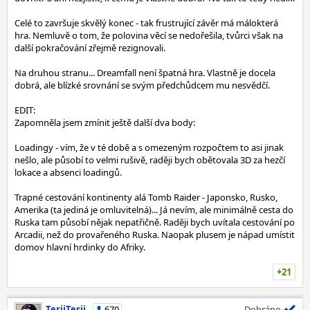
Celé to završuje skvělý konec - tak frustrující závěr má málokterá
hra. Nemluvě o tom, že polovina věcí se nedořešila, tvůrci však na
další pokračování zřejmě rezignovali.
Na druhou stranu... Dreamfall není špatná hra. Vlastně je docela
dobrá, ale blízké srovnání se svým předchůdcem mu nesvědčí.
EDIT:
Zapomněla jsem zmínit ještě další dva body:
Loadingy - vím, že v té době a s omezeným rozpočtem to asi jinak
nešlo, ale působí to velmi rušivě, raději bych obětovala 3D za hezčí
lokace a absenci loadingů.
Trapné cestování kontinenty alá Tomb Raider - Japonsko, Rusko,
Amerika (ta jediná je omluvitelná)... Já nevím, ale minimálně cesta do
Ruska tam působí nějak nepatřičně. Raději bych uvítala cestování po
Arcadii, než do provařeného Ruska. Naopak plusem je nápad umístit
domov hlavní hrdinky do Afriky.
+21
TeriiTerii
670
Dohráno