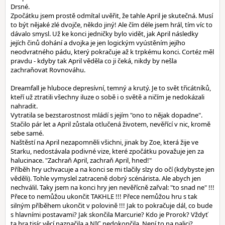
Drsné.
Zpočátku jsem prostě odmítal uvěřit, že tahle April je skutečná. Musí
to být nějaké zlé dvojče, někdo jiný! Ale čím déle jsem hrál, tím víc to
dávalo smysl. Už ke konci jedničky bylo vidět, jak April následky
jejích činů dohání a dvojka je jen logickým vyústěním jejího
neodvratného pádu, který pokračuje až k trpkému konci. Cortéz měl
pravdu - kdyby tak April věděla co ji čeká, nikdy by nešla
zachraňovat Rovnováhu.
Dreamfall je hluboce depresívní, temný a krutý. Je to svět třicátníků,
kteří už ztratili všechny iluze o sobě i o světě a ničím je nedokázali
nahradit.
Vytratila se bezstarostnost mládí s jejím "ono to nějak dopadne".
Stačilo pár let a April zůstala otlučená životem, nevěřící v nic, kromě
sebe samé.
Naštěstí na April nezapomněli všichni, jinak by Zoe, která žije ve
Starku, nedostávala podivné vize, které zpočátku považuje jen za
halucinace. "Zachraň April, zachraň April, hned!"
Příběh hry uchvacuje a na konci se mi tlačily slzy do očí (kdybyste jen
věděli). Tohle vymyslel zatraceně dobrý scénárista. Ale abych jen
nechválil. Taky jsem na konci hry jen nevěřícně zařval: "to snad ne" !!!
Přece to nemůžou ukončit TAKHLE !!! Přece nemůžou hru s tak
silným příběhem ukončit v polovině !!! Jak to pokračuje dál, co bude
s hlavními postavami? Jak skončila Marcurie? Kdo je Prorok? Vždyť
ta hra tisíc věcí naznačila a NIC nedokončila. Není to na palici?