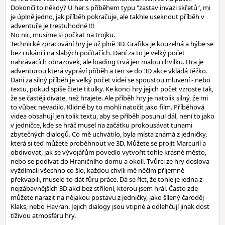
Dokončí to někdy? U her s příběhem typu "zastav invazi skřetů", mi
je úplně jedno, jak příběh pokračuje, ale takhle useknout příběh v
adventuře je trestuhodné !!!
No nic, musíme si počkat na trojku.
Technické zpracování hry je už plně 3D. Grafika je kouzelná a hýbe se
bez cukání i na slabých počítačích. Daní za to je velký počet
nahrávacích obrazovek, ale loading trvá jen malou chvilku. Hra je
adventurou která vypráví příběh a ten se do 3D akce vkládá těžko.
Daní za silný příběh je velký počet videí se spoustou mluvení - nebo
textu, pokud spíše čtete titulky. Ke konci hry jejich počet vzroste tak,
že se častěji díváte, než hrajete. Ale příběh hry je natolik silný, že mi
to vůbec nevadilo. Klidně by to mohli natočit jako film. Příběhová
videa obsahují jen tolik textu, aby se příběh posunul dál, není to jako
v jedničce, kde se hráč musel na začátku prokousávat tunami
zbytečných dialogů. Co mě uchvátilo, byla místa známá z jedničky,
která si teď můžete proběhnout ve 3D. Můžete se projít Marcuríí a
obdivovat, jak se vývojářům povedlo vytvořit tohle krásné město,
nebo se podívat do Hraničního domu a okolí. Tvůrci ze hry doslova
vyždímali všechno co šlo, každou chvíli mě něčím příjemně
překvapili, muselo to dát fůru práce. Dá se říct, že tohle je jedna z
nejzábavnějších 3D akcí bez střílení, kterou jsem hrál. Často zde
můžete narazit na nějakou postavu z jedničky, jako šílený čaroděj
Klaks, nebo Havran. Jejich dialogy jsou vtipné a odlehčují jinak dost
tíživou atmosféru hry.