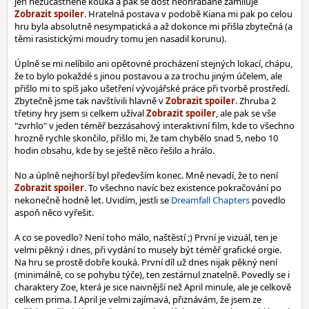
jen nezúčastněně kouká a pak se dost neohrabaně zamiluje
. Hratelná postava v podobě Kiana mi pak po celou
hru byla absolutně nesympatická a až dokonce mi přišla zbytečná (a
těmi rasistickými moudry tomu jen nasadil korunu).
Úplně se mi nelíbilo ani opětovné procházení stejných lokací, chápu,
že to bylo pokaždé s jinou postavou a za trochu jiným účelem, ale
přišlo mi to spíš jako ušetření vývojářské práce při tvorbě prostředí.
Zbytečně jsme tak navštívili hlavně v
. Zhruba 2
třetiny hry jsem si celkem užíval
, ale pak se vše
"zvrhlo" v jeden téměř bezzásahový interaktivní film, kde to všechno
hrozně rychle skončilo, přišlo mi, že tam chybělo snad 5, nebo 10
hodin obsahu, kde by se ještě něco řešilo a hrálo.
No a úplně nejhorší byl především konec. Mně nevadí, že to není
. To všechno navíc bez existence pokračování po
nekonečně hodně let. Uvidím, jestli se
Dreamfall Chapters
povedlo
aspoň něco vyřešit.
A co se povedlo? Není toho málo, naštěstí ;) První je vizuál, ten je
velmi pěkný i dnes, při vydání to musely být téměř grafické orgie.
Na hru se prostě dobře kouká. První díl už dnes nijak pěkný není
(minimálně, co se pohybu týče), ten zestárnul znatelně. Povedly se i
charaktery Zoe, která je sice naivnější než April minule, ale je celkově
celkem prima. I April je velmi zajímavá, přiznávám, že jsem ze