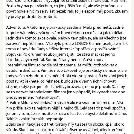
bez rozdílu rozčilovali. Vývojáři se snažili oslovit široké publikum tím,
že do hry nacpali všechno, co jim přišlo "cool", ale vše je bráno jen
povrchově a ničím se zvlášť nezabírali. To j alespoň můj pocit. Zkusím
ty prvky podrobněji probrat.
Adventura: V této hře je prakticky zazděná. Málo předmětů, žádné
logické hádanky a všichni vám hned řeknou co dělat a jak to dělat.
Jednička v tomto excelovala. Nebyly tam zákysy, ale na všechno jste
zároveň nepřišli hned. Vše bylo prostě LOGICKÉ a nemuseli jste mít k
tomu nápovědu. Tady většina interakcí spočívá v "poslíčkování"
Bojovka: Po druhém souboji jsem zjistil, že stačí mačkat jedno
tlačítko, abych vyhrál. Soubojů tady není naštěstí moc.
Interaktivní film: To podle mě znamená, že můžu rozhodovat o
osudu hrdinů sám. Vím, že něco takového je prakticky nemožné, ale
tady vaše rozhodnutí nezmění zhola nic. Ani postoj, či chování jiných
postav. Ať řeknete, co řeknete, budou se k vám všichni chovat
stejně, i když jste jim před chvílí vyhrožovali, nebo je prosili. Dalo by
se to nazvat interaktivním filmem jen v případě, že vynecháme ono
přídavné jméno "interaktivní".
Stealth: Miluji a vyhledávám stealth akce a snad proto mi tato část
hry přišla jako ta nejotravnější a nejhorší. Celý stealth prvek spočívá
jenom v tom, že se musíte skrčit a dělat to, co byste dělali normálně.
Takhle kvalitní stealth nepracuje.
Zdálo se mi taky, že od třetí třetiny hry tu stealth složku cpali skoro
všude. Sloní podíl na tom má také příšerné ovládání, díky kterému