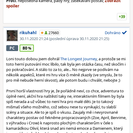
Proti:
neposedná kamera, pády hry, zasekávání postav,
+39
rikuhahl
27660
Dohráno
30.11.2020 21:24
(poslední úprava 30.11.2020 21:25)
80
PC
Loni touto dobou jsem dohrál
The Longest Journey
, a protože se mi
toto herní putování moc líbilo, tak byla jen otázka času, než skočím i
po pokračování. A stálo to za to, ale... No nejprve se podívám na
několik aspektů, které mi hru více či méně zkazily (ve smyslu, že to
pro mě nebude herní skvost), ale potom budu i chválit, nebojte ;)
První horší vlastností hry je, že pořádně neví, co chce, adventura to
úplně není, akční hra naštěstí taky ne, interaktivním filmem by byla
spíš nerada a už vůbec to není hra pro malé děti. Je to takový
mišmaš všeho možného, což sebou nese tu vynikající, tu slabší
scény a situace. Ale to je spíš o vkusu. Zaujaly mě i nevyrovnané
charaktery postav od řekněme propracovaných (Zoe, April, Benrime,
s výhradou i Crow) k naprosto plochým charakterům v čele s
kamarádkou Olivií, která snad ani nemá emoce a Damienem, který