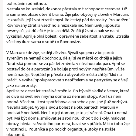
pohrdáním odmítnou.
Nestala se kouzelnicí, dokonce přestala mít schopnost cestovat. Už
si sama nedokáže otevřít bránu. Žije jako obyčejný člověk v Marcurii.
Je zoufalá. Její život ztratil smysl. Bolestivý pád do reality. Pro udržení
Rovnováhy ztratila všechno a nezískala nic. Namluvili jí spoustu
nesmyslů, jak důležité je to. co dělá. Zničili jí život a pak se na ni
vykašlali. April je plná bolesti, oprávněné sebelítosti a vzteku. Ztratila
všechny iluze sama o sobě i o Rovnováze.
V Marcurii kde žije, se dějí zlé věci. Bývalí spojenci v boji proti
Tyrenům se nemají k odchodu, dělají si ve městě co chtějí a jejich
"bratrská pomoc" se za pár let změnila v násilnou okupaci. April se
postaví do čela partyzánů a bojuje proti novým nepřátelům. Ví, že
nemá naději. Nepřátel je přesila a obyvatelé města chtějí "klid na
práci". Neváhají spolupracovat s nepřítelem a na partyzány se dívají
jako na teroristy.
April se za deset let strašlivě změnila. Po bývalé sladké dívence, která
se dívá na svět nevinnýma očima už není ani stopy. April už není
hodná. Všechnu lítost spotřebovala na sebe a pro jiné jí už nezbývá.
Neváhá zabíjet. Vybíjí si svou bolest na okupantech. Marcurii v
podstatě nenávidí. Není to její domov, je to její vězení. Ona tu nemá
být. Má být doma, smiřovat se s rodinou, chodit do školy, malovat
obrazy, hledat si životního partnera, bavit se s přáteli. Místo toho žije
v hostinci U Poutníka a po nocích organizuje útoky na stráže
okupantů.