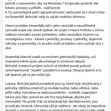
pohrát s nastavením, aby na Windows 7 fungovala správně. Ale
lokace, postavy a příběh... nadčasové.
K TLJ samozřejmě patří i její pokračování, takže jsem se s chutí vrhla i
na Dreamfall. Bohužel, tady to začalo malinko drhnout.
Hlavní problém Dreamfallu leží v jeho neústálé a neuvěřitelně
vytrvalé snaze vás citově vydírat. Ať už jde o hlavní hrdinku s očima
velikosti tenisáků a psím pohledem, nebo neustálým hraním na
nostalgickou notu - lokace z jedničky, postavy z jedničky, dojemné
návraty a vzpomínky, co se vám snaží za každou cenu vydojit slzu z
oka.
Dreamfall obecně vsadil na mnohem jednodušší hádanky, což
znamená méně výzev, ale omezuje to možnost zákysů.
Bohužel, kreativní průjem tvůrců se obtížné puzzly pokusil
vykompenzovat "stealth" pasážemi a souboji. Obojí je špatné a to
tak špatné, jak to jen může být.
Lokace. Bohužel jediné povedené jsou ty, které byly recyklovány z
jedničky. Většina ostatních je zoufale nudná, nebo ošklivá, nebo
příliš velká. Vyhněme se nedorozuměním - rozlehlé, majestátní
lokace jsou fajn, pokud po vás hra nevyžaduje, abyste jimi
minimálně 10x prošli. Pak už přestávají být dechberoucími, jsou
prostě jen otravné. Obrovská věž je nádhera - ale nikdy se nepodívat
dovnitř a ani nezjistit, k čemu je vlastně dobrá? No tak to tedy nedík.