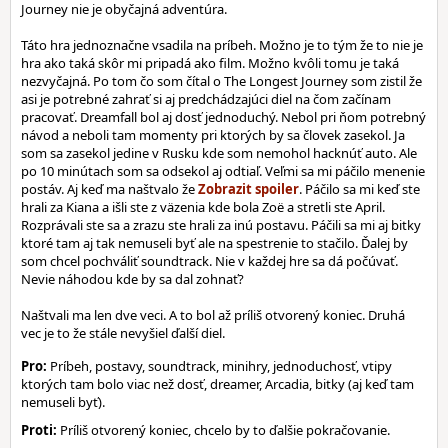
Journey nie je obyčajná adventúra.
Táto hra jednoznačne vsadila na príbeh. Možno je to tým že to nie je
hra ako taká skôr mi pripadá ako film. Možno kvôli tomu je taká
nezvyčajná. Po tom čo som čítal o The Longest Journey som zistil že
asi je potrebné zahrať si aj predchádzajúci diel na čom začínam
pracovať. Dreamfall bol aj dosť jednoduchý. Nebol pri ňom potrebný
návod a neboli tam momenty pri ktorých by sa človek zasekol. Ja
som sa zasekol jedine v Rusku kde som nemohol hacknúť auto. Ale
po 10 minútach som sa odsekol aj odtiaľ. Veľmi sa mi páčilo menenie
postáv. Aj keď ma naštvalo že
. Páčilo sa mi keď ste
hrali za Kiana a išli ste z väzenia kde bola Zoë a stretli ste April.
Rozprávali ste sa a zrazu ste hrali za inú postavu. Páčili sa mi aj bitky
ktoré tam aj tak nemuseli byť ale na spestrenie to stačilo. Ďalej by
som chcel pochváliť soundtrack. Nie v každej hre sa dá počúvať.
Nevie náhodou kde by sa dal zohnať?
Naštvali ma len dve veci. A to bol až príliš otvorený koniec. Druhá
vec je to že stále nevyšiel ďalší diel.
Pro:
Príbeh, postavy, soundtrack, minihry, jednoduchosť, vtipy
ktorých tam bolo viac než dosť, dreamer, Arcadia, bitky (aj keď tam
nemuseli byť).
Proti:
Príliš otvorený koniec, chcelo by to ďalšie pokračovanie.