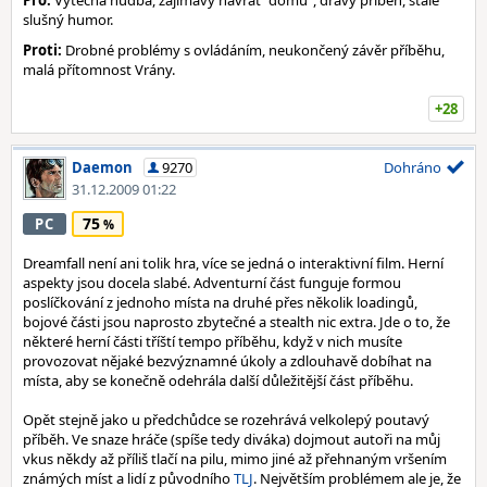
Pro:
Výtečná hudba, zajímavý návrat "domů", dravý příběh, stále
slušný humor.
Proti:
Drobné problémy s ovládáním, neukončený závěr příběhu,
malá přítomnost Vrány.
+28
Daemon
9270
Dohráno
31.12.2009 01:22
75
PC
Dreamfall není ani tolik hra, více se jedná o interaktivní film. Herní
aspekty jsou docela slabé. Adventurní část funguje formou
poslíčkování z jednoho místa na druhé přes několik loadingů,
bojové části jsou naprosto zbytečné a stealth nic extra. Jde o to, že
některé herní části tříští tempo příběhu, když v nich musíte
provozovat nějaké bezvýznamné úkoly a zdlouhavě dobíhat na
místa, aby se konečně odehrála další důležitější část příběhu.
Opět stejně jako u předchůdce se rozehrává velkolepý poutavý
příběh. Ve snaze hráče (spíše tedy diváka) dojmout autoři na můj
vkus někdy až příliš tlačí na pilu, mimo jiné až přehnaným vršením
známých míst a lidí z původního
TLJ
. Největším problémem ale je, že