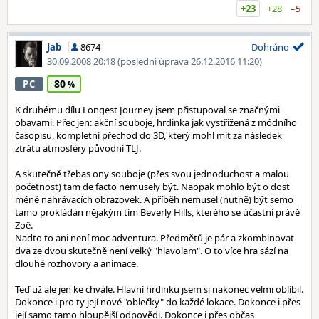
+23
+28
−5
Jab
8674
Dohráno
30.09.2008 20:18
(poslední úprava 26.12.2016 11:20)
80
PC
K druhému dílu Longest Journey jsem přistupoval se značnými
obavami. Přec jen: akční souboje, hrdinka jak vystřižená z módního
časopisu, kompletní přechod do 3D, který mohl mít za následek
ztrátu atmosféry původní TLJ.
A skutečně třebas ony souboje (přes svou jednoduchost a malou
početnost) tam de facto nemusely být. Naopak mohlo být o dost
méně nahrávacích obrazovek. A příběh nemusel (nutně) být semo
tamo prokládán nějakým tím Beverly Hills, kterého se účastní právě
Zoë.
Nadto to ani není moc adventura. Předmětů je pár a zkombinovat
dva ze dvou skutečně není velký "hlavolam". O to více hra sází na
dlouhé rozhovory a animace.
Teď už ale jen ke chvále. Hlavní hrdinku jsem si nakonec velmi oblíbil.
Dokonce i pro ty její nové "oblečky" do každé lokace. Dokonce i přes
její samo tamo hloupější odpovědi. Dokonce i přes občas