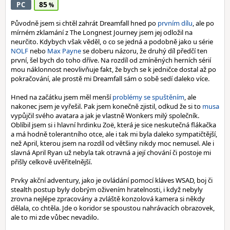
85
PC
Původně jsem si chtěl zahrát Dreamfall hned po
prvním dílu
, ale po
mírném zklamání z The Longnest Journey jsem jej odložil na
neurčito. Kdybych však věděl, o co se jedná a podobně jako u série
NOLF
nebo
Max Payne
se doberu názoru, že druhý díl předčí ten
první, šel bych do toho dříve. Na rozdíl od zmíněných herních sérií
mou náklonnost neovlivňuje fakt, že bych se k jedničce dostal až po
pokračování, ale prostě mi Dreamfall sám o sobě sedí daleko více.
Hned na začátku jsem měl menší
problémy se spuštěním
, ale
nakonec jsem je vyřešil. Pak jsem konečně zjistil, odkud že si to
musa
vypůjčil svého avatara a jak je vlastně Wonkers milý společník.
Oblíbil jsem si i hlavní hrdinku Zoë, která je sice neskutečná flákačka
a má hodně tolerantního otce, ale i tak mi byla daleko sympatičtější,
než April, kterou jsem na rozdíl od většiny nikdy moc nemusel. Ale i
slavná April Ryan už nebyla tak otravná a její chování či postoje mi
přišly celkově uvěřitelnější.
Prvky akční adventury, jako je ovládání pomocí kláves WSAD, boj či
stealth postup byly dobrým oživením hratelnosti, i když nebyly
zrovna nejlépe zpracovány a zvláště konzolová kamera si někdy
dělala, co chtěla. Jde o koridor se spoustou nahrávacích obrazovek,
ale to mi zde vůbec nevadilo.