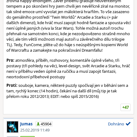
zrovna happy-endingem. Závěr příběhu graduje neuvěřitelným
tempem a po skončení hry jsem chvíli jen nevěřícně zíral na monitor,
tak silné emoce umí vyvolat jen málokterá hra/film. To vše zasazeno
do geniálního prostředí "Twin Worldů" Arcadie a Starku (+ pár
dalších dimenzí), kde hráč musí zapojit hodně fantazie a spousta věcí
není úplně jasných (viva la Star Wars). Tohle možná autoři trochu
přehnali na samotném konci, kde je nezodpovězeno strašně mnoho
věcí, ale tím větší možnosti mají autoři u závěrečného dílu trilogie
TLJ. Tedy, FunCome, jděte už do háje s neúspěšnými kopiemi World
of Warcraftu a zamakejte na pokračování Dreamfallu!
Pro:
atmosféra, příběh, rozhovory, komentáře úplně všeho, tři
postavy (tři pohledy na věc), level-design, svět Arcadie a Starku, hráč
není v příběhu veden úplně za ručičku a musí zapojit fantazii,
neortodoxní příbehové postupy
Proti:
souboje, kamera, některé puzzly spočívají jen v běhání sem a
tam, rychlý konec (14 hodin), čekání na další díl (můj tip je tak
přelom roku 2012/2013; EDIT: nebo spíš 2015/2016)
+47
Jumas
45904
Dohráno
25.02.2019 11:49