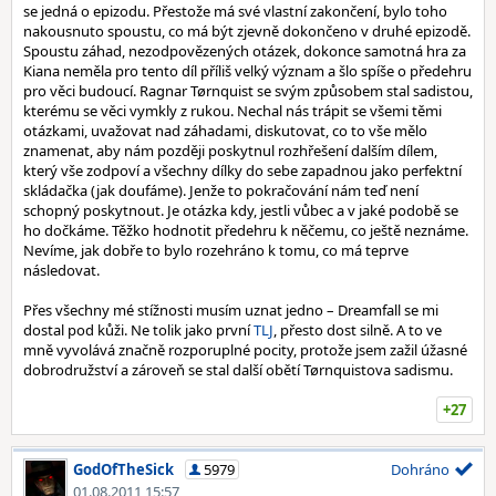
se jedná o epizodu. Přestože má své vlastní zakončení, bylo toho
nakousnuto spoustu, co má být zjevně dokončeno v druhé epizodě.
Spoustu záhad, nezodpovězených otázek, dokonce samotná hra za
Kiana neměla pro tento díl příliš velký význam a šlo spíše o předehru
pro věci budoucí. Ragnar Tørnquist se svým způsobem stal sadistou,
kterému se věci vymkly z rukou. Nechal nás trápit se všemi těmi
otázkami, uvažovat nad záhadami, diskutovat, co to vše mělo
znamenat, aby nám později poskytnul rozhřešení dalším dílem,
který vše zodpoví a všechny dílky do sebe zapadnou jako perfektní
skládačka (jak doufáme). Jenže to pokračování nám teď není
schopný poskytnout. Je otázka kdy, jestli vůbec a v jaké podobě se
ho dočkáme. Těžko hodnotit předehru k něčemu, co ještě neznáme.
Nevíme, jak dobře to bylo rozehráno k tomu, co má teprve
následovat.
Přes všechny mé stížnosti musím uznat jedno – Dreamfall se mi
dostal pod kůži. Ne tolik jako první
TLJ
, přesto dost silně. A to ve
mně vyvolává značně rozporuplné pocity, protože jsem zažil úžasné
dobrodružství a zároveň se stal další obětí Tørnquistova sadismu.
+27
GodOfTheSick
5979
Dohráno
01.08.2011 15:57