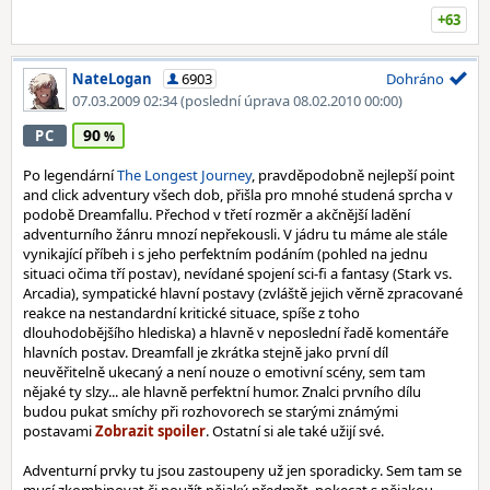
+63
NateLogan
6903
Dohráno
07.03.2009 02:34
(poslední úprava 08.02.2010 00:00)
90
PC
Po legendární
The Longest Journey
, pravděpodobně nejlepší point
and click adventury všech dob, přišla pro mnohé studená sprcha v
podobě Dreamfallu. Přechod v třetí rozměr a akčnější ladění
adventurního žánru mnozí nepřekousli. V jádru tu máme ale stále
vynikající příbeh i s jeho perfektním podáním (pohled na jednu
situaci očima tří postav), nevídané spojení sci-fi a fantasy (Stark vs.
Arcadia), sympatické hlavní postavy (zvláště jejich věrně zpracované
reakce na nestandardní kritické situace, spíše z toho
dlouhodobějšího hlediska) a hlavně v neposlední řadě komentáře
hlavních postav. Dreamfall je zkrátka stejně jako první díl
neuvěřitelně ukecaný a není nouze o emotivní scény, sem tam
nějaké ty slzy... ale hlavně perfektní humor. Znalci prvního dílu
budou pukat smíchy při rozhovorech se starými známými
postavami
. Ostatní si ale také užijí své.
Adventurní prvky tu jsou zastoupeny už jen sporadicky. Sem tam se