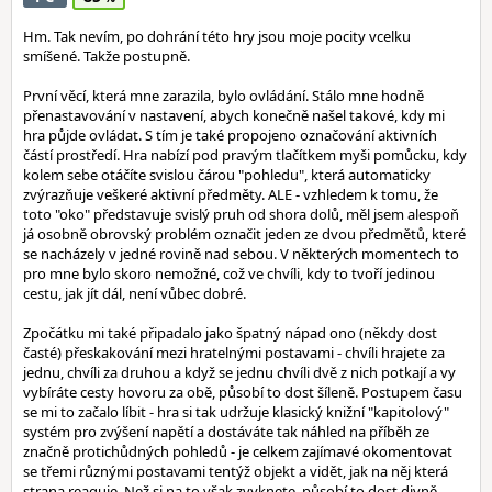
Hm. Tak nevím, po dohrání této hry jsou moje pocity vcelku
smíšené. Takže postupně.
První věcí, která mne zarazila, bylo ovládání. Stálo mne hodně
přenastavování v nastavení, abych konečně našel takové, kdy mi
hra půjde ovládat. S tím je také propojeno označování aktivních
částí prostředí. Hra nabízí pod pravým tlačítkem myši pomůcku, kdy
kolem sebe otáčíte svislou čárou "pohledu", která automaticky
zvýrazňuje veškeré aktivní předměty. ALE - vzhledem k tomu, že
toto "oko" představuje svislý pruh od shora dolů, měl jsem alespoň
já osobně obrovský problém označit jeden ze dvou předmětů, které
se nacházely v jedné rovině nad sebou. V některých momentech to
pro mne bylo skoro nemožné, což ve chvíli, kdy to tvoří jedinou
cestu, jak jít dál, není vůbec dobré.
Zpočátku mi také připadalo jako špatný nápad ono (někdy dost
časté) přeskakování mezi hratelnými postavami - chvíli hrajete za
jednu, chvíli za druhou a když se jednu chvíli dvě z nich potkají a vy
vybíráte cesty hovoru za obě, působí to dost šíleně. Postupem času
se mi to začalo líbit - hra si tak udržuje klasický knižní "kapitolový"
systém pro zvýšení napětí a dostáváte tak náhled na příběh ze
značně protichůdných pohledů - je celkem zajímavé okomentovat
se třemi různými postavami tentýž objekt a vidět, jak na něj která
strana reaguje. Než si na to však zvyknete, působí to dost divně.