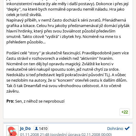
inkonzistentní reakce (ty ale měly i další postavy). Dokonce i přes její
"depky", na které bych normálně opravdu neměl náladu. Hra jako
celek je totiž skvělá.
Napínavý příběh, v nemž často dochází k sérii zvratů. Přenádherná
grafika a lokace. Celou hru jakoby předznamenával již domácí plyšák
hlavní hrdinky, který přes svou žoviálnost působil především
smutně. Takto citově "vydírá" i zbytek hry. Nicméně na mne to s
přehledem působilo...
Podání celé "story" je skutečně fascinující. Pravděpodobně jsem více
častu strávil v rozhovorech a videích než "aktivním" hraním.
Nicméně on ten děj byl opravdu magický. Zvláště ke konci v
neskutečné sérii nakupil spoustu scén, jež nutně chytí za srdce.
Nedokážu si teď představit lepší pokračování původní TLJ. A vůbec
se nezlobím na autory, že si "koncem" otevřeli cestu k dalším dílům.
Tak či tak Dreamfall má svou věrohodnou celistvost. A to včetně
závěru.
Pro:
Sen, z něhož se neprobouzí
+22
Jo_Do
1410
Dohráno
01.11.2008 21:48
(poslední úprava 02.11.2008 00:00)