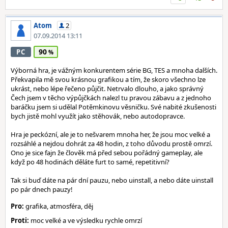
Atom
2
07.09.2014 13:11
90
PC
Výborná hra, je vážným konkurentem série BG, TES a mnoha dalších.
Překvapila mě svou krásnou grafikou a tím, že skoro všechno lze
ukrást, nebo lépe řečeno půjčit. Netrvalo dlouho, a jako správný
Čech jsem v těcho výpůjčkách nalezl tu pravou zábavu a z jednoho
baráčku jsem si udělal Potěmkinovu věsničku. Své nabité zkušenosti
bych jistě mohl využít jako stěhovák, nebo autodopravce.
Hra je peckózní, ale je to nešvarem mnoha her, že jsou moc velké a
rozsáhlé a nejdou dohrát za 48 hodin, z toho důvodu prostě omrzí.
Ono je sice fajn že člověk má před sebou pořádný gameplay, ale
když po 48 hodinách děláte furt to samé, repetitivní?
Tak si buď dáte na pár dní pauzu, nebo uinstall, a nebo dáte uinstall
po pár dnech pauzy!
Pro:
grafika, atmosféra, děj
Proti:
moc velké a ve výsledku rychle omrzí