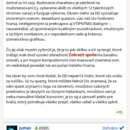
dohral zo tri razy. Budovanie charakteru je založené na
multiclassovaní (t.j. vyberanie abilít zo všetkých 12 talentových
stromov naraz) a funguje výborne. Okrem iného sa DD vyznačuje
otvoreným svetom, desiatkami questov, viac než sto hodinami
hrania, inteligentnými (a prekvapivo aj VTIPNÝMI) dialógmi --
neuveriteľné, už spomínaným kvalitným soundtrackom, intuitívnym
a rýchlym combatom, a v neposlednom rade aj krásnou
izometrickou grafikou.
Čo jej však musím vytknúť je, že je tu pár skillov a ich synergií, ktoré
zrážajú inak dosť vysokú obtiažnosť
na banálnu
úroveň, a pri mojom kompulzívnom min-maxovaní znamená som
im nedokázal povedať nie ani počas tretieho hrania.
Na záver by som chcel dodať, že DD nepatrí k hrám, ktoré vás vodia
za ručičku. Sú tu questy, ktoré môžete failnúť (čo znamená, že sa
vám quest zvýrazní v logu na červeno!), množstvo vzácnych
predmetov je skrytých za rôznymi hádankami, množstvo vecí je
treba manuálne hľadať kurzorom, je to raj a zároveň peklo pre
hráča, ktorý potrebuje všetko prejsť, všetko vidieť a všetko splniť.
+15
Jumas
45905
Dohráno