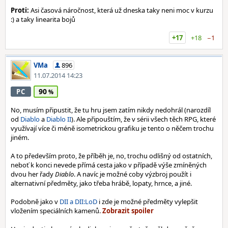
Proti:
Asi časová náročnost, která už dneska taky neni moc v kurzu
:) a taky linearita bojů
+17
+18
−1
VMa
896
11.07.2014 14:23
90
PC
No, musím připustit, že tu hru jsem zatím nikdy nedohrál (narozdíl
od
Diablo
a
Diablo II
). Ale připouštím, že v sérii všech těch RPG, které
využívají více či méně isometrickou grafiku je tento o něčem trochu
jiném.
A to především proto, že příběh je, no, trochu odlišný od ostatních,
neboť k konci nevede přímá cesta jako v případě výše zmíněných
dvou her řady
Diablo
. A navíc je možné coby výzbroj použít i
alternativní předměty, jako třeba hrábě, lopaty, hrnce, a jiné.
Podobně jako v
DII a DII:LoD
i zde je možné předměty vylepšit
vložením speciálních kamenů.