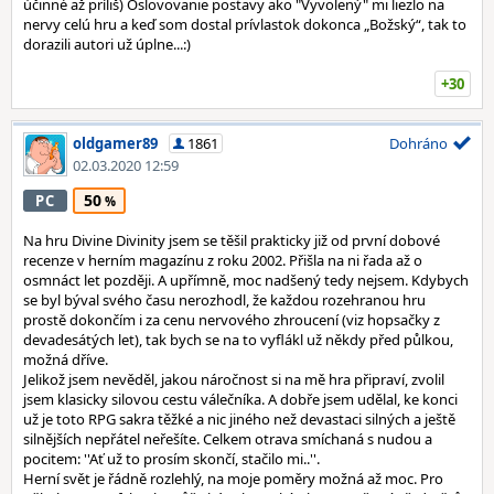
účinné až príliš) Oslovovanie postavy ako "Vyvolený" mi liezlo na
nervy celú hru a keď som dostal prívlastok dokonca „Božský“, tak to
dorazili autori už úplne...:)
+30
oldgamer89
1861
Dohráno
02.03.2020 12:59
50
PC
Na hru Divine Divinity jsem se těšil prakticky již od první dobové
recenze v herním magazínu z roku 2002. Přišla na ni řada až o
osmnáct let později. A upřímně, moc nadšený tedy nejsem. Kdybych
se byl býval svého času nerozhodl, že každou rozehranou hru
prostě dokončím i za cenu nervového zhroucení (viz hopsačky z
devadesátých let), tak bych se na to vyflákl už někdy před půlkou,
možná dříve.
Jelikož jsem nevěděl, jakou náročnost si na mě hra připraví, zvolil
jsem klasicky silovou cestu válečníka. A dobře jsem udělal, ke konci
už je toto RPG sakra těžké a nic jiného než devastaci silných a ještě
silnějších nepřátel neřešíte. Celkem otrava smíchaná s nudou a
pocitem: ''Ať už to prosím skončí, stačilo mi..''.
Herní svět je řádně rozlehlý, na moje poměry možná až moc. Pro