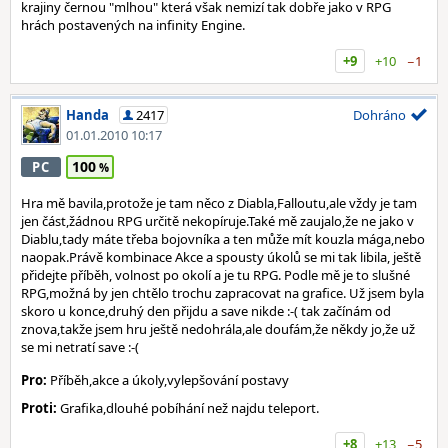
krajiny černou "mlhou" která však nemizí tak dobře jako v RPG
hrách postavených na infinity Engine.
+9
+10
−1
Handa
2417
Dohráno
01.01.2010 10:17
100
PC
Hra mě bavila,protože je tam něco z Diabla,Falloutu,ale vždy je tam
jen část,žádnou RPG určitě nekopíruje.Také mě zaujalo,že ne jako v
Diablu,tady máte třeba bojovníka a ten může mít kouzla mága,nebo
naopak.Právě kombinace Akce a spousty úkolů se mi tak libila, ještě
přidejte příběh, volnost po okolí a je tu RPG. Podle mě je to slušné
RPG,možná by jen chtělo trochu zapracovat na grafice. Už jsem byla
skoro u konce,druhý den přijdu a save nikde :-( tak začínám od
znova,takže jsem hru ještě nedohrála,ale doufám,že někdy jo,že už
se mi netratí save :-(
Pro:
Příběh,akce a úkoly,vylepšování postavy
Proti:
Grafika,dlouhé pobíhání než najdu teleport.
+8
+13
−5