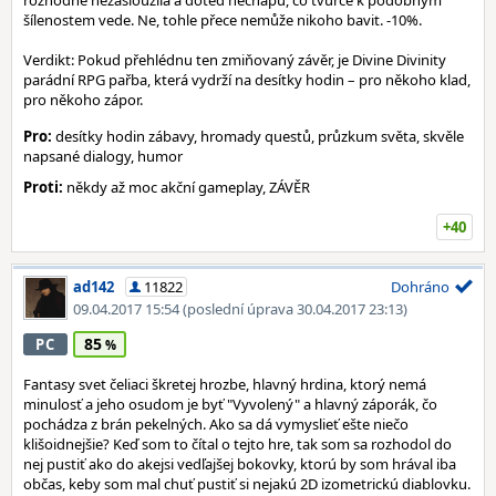
rozhodně nezasloužila a doteď nechápu, co tvůrce k podobným
šílenostem vede. Ne, tohle přece nemůže nikoho bavit. -10%.
Verdikt: Pokud přehlédnu ten zmiňovaný závěr, je Divine Divinity
parádní RPG pařba, která vydrží na desítky hodin – pro někoho klad,
pro někoho zápor.
Pro:
desítky hodin zábavy, hromady questů, průzkum světa, skvěle
napsané dialogy, humor
Proti:
někdy až moc akční gameplay, ZÁVĚR
+40
ad142
11822
Dohráno
09.04.2017 15:54
(poslední úprava 30.04.2017 23:13)
85
PC
Fantasy svet čeliaci škretej hrozbe, hlavný hrdina, ktorý nemá
minulosť a jeho osudom je byť "Vyvolený" a hlavný záporák, čo
pochádza z brán pekelných. Ako sa dá vymyslieť ešte niečo
klišoidnejšie? Keď som to čítal o tejto hre, tak som sa rozhodol do
nej pustiť ako do akejsi vedľajšej bokovky, ktorú by som hrával iba
občas, keby som mal chuť pustiť si nejakú 2D izometrickú diablovku.