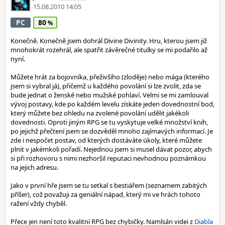
15.08.2010 14:05
80
PC
Konečně. Konečně jsem dohrál Divine Divinity. Hru, kterou jsem již
mnohokrát rozehrál, ale spatřit závěrečné titulky se mi podařilo až
nyní.
Můžete hrát za bojovníka, přeživšího (zloděje) nebo mága (kterého
jsem si vybral já), přičemž u každého povolání si lze zvolit, zda se
bude jednat o ženské nebo mužské pohlaví. Velmi se mi zamlouval
vývoj postavy, kde po každém levelu získáte jeden dovednostní bod,
který můžete bez ohledu na zvolené povolání udělit jakékoli
dovednosti. Oproti jiným RPG se tu vyskytuje velké množství knih,
po jejichž přečtení jsem se dozvěděl mnoho zajímavých informací. Je
zde i nespočet postav, od kterých dostáváte úkoly, které můžete
plnit v jakémkoli pořadí. Nejednou jsem si musel dávat pozor, abych
si při rozhovoru s nimi nezhoršil reputaci nevhodnou poznámkou
na jejich adresu.
Jako v první hře jsem se tu setkal s bestiářem (seznamem zabitých
příšer), což považuji za geniální nápad, který mi ve hrách tohoto
ražení vždy chyběl.
Přece jen není toto kvalitní RPG bez chybičky. Namlsán videi z
Diabla