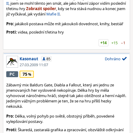
II
, jsem se mohl těmto jen smát, ale jako hlavní zápor vidím poslední
třetinu hry
, kdy se hra stává nudnou a konec jsem
již vyčkával, jak vydání
Mafie II
.
Pro:
jakákoli postava může mít jakoukoli dovednost, knihy, bestiář
Proti:
videa, poslední třetina hry
+14
+15
−1
Kasonaut
85
Dohráno
27.03.2009 11:07
75
PC
Zábavný mix Baldurs Gate, Diabla a Fallout, který ani jednu ze
jmenovaných her vysloveně nekopíruje. Délka hry by měla
vyhovovat náročnému hráči, stejně tak jako obtížnost a herní náplň.
Jediným vážným problémem je ten, že se na hru příliš hezky
nekouká.
Pro:
Délka, volný pohyb po světě, obstojný příběh, povedené
vylepšování postavy.
Proti:
Škaredá, zastaralá grafika a zpracování, obzvláště odkrývání