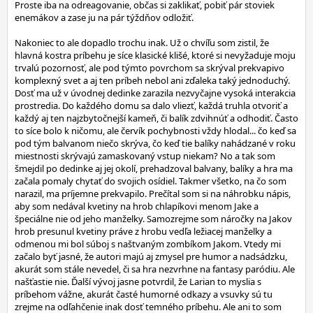
Proste iba na odreagovanie, občas si zaklikať, pobiť pár stoviek
enemákov a zase ju na pár týždňov odložiť.
Nakoniec to ale dopadlo trochu inak. Už o chvíľu som zistil, že
hlavná kostra príbehu je síce klasické klišé, ktoré si nevyžaduje moju
trvalú pozornosť, ale pod týmto povrchom sa skrýval prekvapivo
komplexný svet a aj ten príbeh nebol ani zďaleka taký jednoduchý.
Dosť ma už v úvodnej dedinke zarazila nezvyčajne vysoká interakcia
prostredia. Do každého domu sa dalo vliezť, každá truhla otvoriť a
každý aj ten najzbytočnejší kameň, či balík zdvihnúť a odhodiť. Často
to síce bolo k ničomu, ale červík pochybnosti vždy hlodal... čo keď sa
pod tým balvanom niečo skrýva, čo keď tie balíky nahádzané v roku
miestnosti skrývajú zamaskovaný vstup niekam? No a tak som
šmejdil po dedinke aj jej okolí, prehadzoval balvany, balíky a hra ma
začala pomaly chytať do svojich osídiel. Takmer všetko, na čo som
narazil, ma príjemne prekvapilo. Prečítal som si na náhrobku nápis,
aby som nedával kvetiny na hrob chlapíkovi menom Jake a
špeciálne nie od jeho manželky. Samozrejme som náročky na Jakov
hrob presunul kvetiny práve z hrobu vedľa ležiacej manželky a
odmenou mi bol súboj s naštvaným zombíkom Jakom. Vtedy mi
začalo byť jasné, že autori majú aj zmysel pre humor a nadsádzku,
akurát som stále nevedel, či sa hra nezvrhne na fantasy paródiu. Ale
našťastie nie. Ďalší vývoj jasne potvrdil, že Larian to myslia s
príbehom vážne, akurát časté humorné odkazy a vsuvky sú tu
zrejme na odľahčenie inak dosť temného príbehu. Ale ani to som