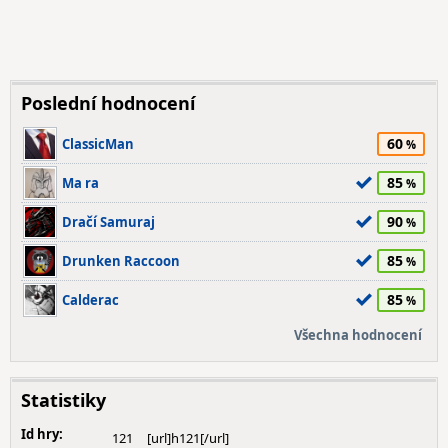
Poslední hodnocení
60
ClassicMan
85
Ma ra
90
Dračí Samuraj
85
Drunken Raccoon
85
Calderac
Všechna hodnocení
Statistiky
Id hry:
121