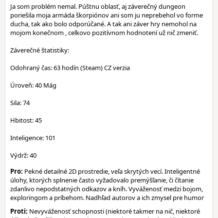
Ja som problém nemal. Púštnu oblasť, aj záverečný dungeon
poriešila moja armáda škorpiónov ani som ju neprebehol vo forme
ducha, tak ako bolo odporúčané. A tak ani záver hry nemohol na
mojom konečnom , celkovo pozitívnom hodnotení už nič zmeniť.
Záverečné štatistiky:
Odohraný čas: 63 hodín (Steam) CZ verzia
Úroveň: 40 Mág
Sila: 74
Hbitost: 45
Inteligence: 101
Výdrž: 40
Pro:
Pekné detailné 2D prostredie, veľa skrytých vecí. Inteligentné
úlohy, ktorých splnenie často vyžadovalo premýšľanie, či čítanie
zdanlivo nepodstatných odkazov a kníh. Vyváženosť medzi bojom,
exploringom a príbehom. Nadhľad autorov a ich zmysel pre humor
Proti:
Nevyváženosť schopnosti (niektoré takmer na nič, niektoré