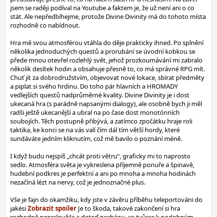
jsem se raději podíval na Youtube a faktem je, že už není ani o co
stát. Ale nepředbíhejme, protože Divine Divinity má do tohoto místa
rozhodně co nabídnout.
Hra mě svou atmosférou vtáhla do děje prakticky ihned. Po splnění
několika jednoduchých questů a prorubání se úvodní kobkou se
přede mnou otevřel rozlehlý svět, jehož prozkoumávání mi zabralo
několik desítek hodin a obsahuje přesně to, co má správné RPG mít.
Chuť jít za dobrodružstvím, objevovat nové lokace, sbírat předměty
a piplat si svého hrdinu. Do toho pár hlavních a HROMADY
vedlejších questů nadprůměrné kvality. Divine Divinity je i dost
ukecaná hra (s parádně napsanými dialogy), ale osobně bych ji měl
radši ještě ukecanější a ubral na po čase dost monotónních
soubojích. Těch postupně přibývá, a zatímco zpočátku hraje roli
taktika, ke konci se na vás valí čím dál tím větší hordy, které
sundáváte jedním kliknutím, což mě bavilo o poznání méně.
I když budu nejspíš „chcát proti větru“, graficky mi to naprosto
sedlo. Atmosféra světa je vykreslena příjemně ponuře a špinavě,
hudební podkres je perfektní a ani po mnoha a mnoha hodinách
nezačíná lézt na nervy, což je jednoznačné plus.
Vše je fajn do okamžiku, kdy jste v závěru příběhu teleportováni do
jakési
Je to škoda, takové zakončení si hra