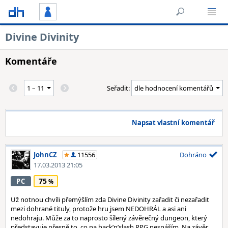
Divine Divinity
Komentáře
Seřadit:
Napsat vlastní komentář
JohnCZ
11556
Dohráno
17.03.2013 21:05
75
PC
Už notnou chvíli přemýšlím zda Divine Divinity zařadit či nezařadit
mezi dohrané tituly, protože hru jsem NEDOHRÁL a asi ani
nedohraju. Může za to naprosto šílený závěrečný dungeon, který
představuje přesně to, co na hack’n’slash RPG nesnáším. Na závěr