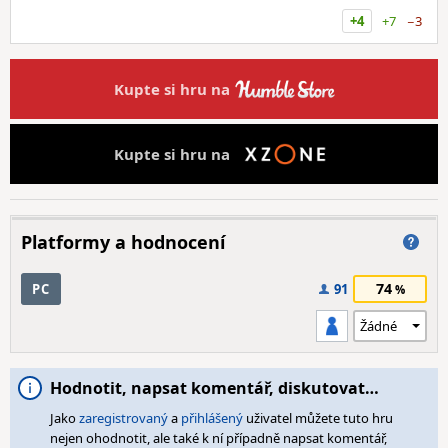
+4
+7
−3
Kupte si hru na
Kupte si hru na
Platformy a hodnocení
74
PC
91
Hodnotit, napsat komentář, diskutovat…
Jako
zaregistrovaný
a
přihlášený
uživatel můžete tuto hru
nejen ohodnotit, ale také k ní případně napsat komentář,