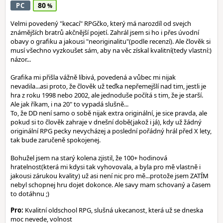
80
PC
Velmi povedený "kecací" RPGčko, který má narozdíl od svejch
známějších bratrů akčnější pojetí. Zahrál jsem si ho i přes úvodní
obavy o grafiku a jakousi "neoriginalitu"(podle recenzí). Ale člověk si
musí všechno vyzkoušet sám, aby na věc získal kvalitní(tedy vlastní:)
názor...
Grafika mi přišla vážně líbivá, povedená a vůbec mi nijak
nevadila...asi proto, že člověk už teďka nepřemejšlí nad tim, jestli je
hra z roku 1998 nebo 2002, ale jednoduše počítá s tim, že je starší.
Ale jak říkam, i na 20" to vypadá slušně...
To, že DD není samo o sobě nijak extra originální, je sice pravda, ale
pokud si to člověk zahraje v dnešní době(jakož i já), kdy už žádný
originální RPG pecky nevycházej a poslední pořádný hrál před X lety,
tak bude zaručeně spokojenej.
Bohužel jsem na starý kolena zjistil, že 100+ hodinová
hratelnost(která mi kdysi tak vyhovovala, a byla pro mě vlastně i
jakousi zárukou kvality) už asi není nic pro mě...protože jsem ZATÍM
nebyl schopnej hru dojet dokonce. Ale savy mam schovaný a časem
to dotáhnu ;)
Pro:
Kvalitní oldschool RPG, slušná ukecanost, která už se dneska
moc nevede, volnost