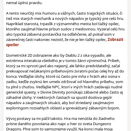
nemal úplnú pravdu.
A tento neurčitý mix humoru a vážnych, často tragických situácii, či
tiež mix starých mechaník a nových nápadov je typický pre celú hru.
Napríklad starosta, trpaslík z významného mesta bol ťažký opilec,
ktorého zaujímal hlavne prísun sudov z medovinou. Vyzeral celú hru
ako typická zábavná postavička na odľahčenie, až pokiaľ som v
záverečnej časti nakoniec nezistil, že nie je len ťažký opilec,
Izometrické 2D zobrazenie ako by Diablu 2 z oka vypadlo, ale
extrémna interakcia všetkého je v tomto žánri výnimočná. Príbeh,
ktorý sa mi sprvoti javil ako nejasný, ale ľahko predvídateľný, začal
prekvapovať nečakanými príbehovými zvratmi počas celej hry až do
konca. Vedľajšie úlohy, ktoré sú často pre mňa v hrách ako osina v
zadku, keďže zvyknú len umelo zdržovať od hlavného príbehu, som
tu plnil s chuťou. Vedľajšie NPC, ktorí v iných hrách zadávajú nudné
generické questy, v Divine Divinity ponúkajú zábavné alebo často aj
záhadné úlohy. V niektorých častiach sa spustil doslova gejzír
nápadov a zaujímavých situácii, aby bol striedaný zaujímavým
exploringom rozsiahlych oblastí a sprevádzaný zábavným bojom.
Vývoj postavy sa mi páčil takisto. Hra ma nenútila do žiadneho
prísne daného povolania ako napr. u hier zo sveta Dungeons
Dragons. Plne som to samozrejme využil. Na konci mala moja