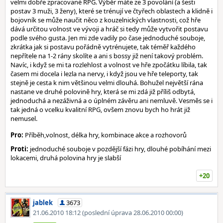
velmi dobře zpracované RPG. Výběr máte ze 3 povolání (a šesti
postav 3 muži, 3 ženy), které se trénují ve čtyřech oblastech a klidně i
bojovník se může naučit něco z kouzelnických vlastnosti, což hře
dává určitou volnost ve vývoji a hráč si tedy může vytvořit postavu
podle svého gusta. Jen mi zde vadily po čase jednoduché souboje,
zkrátka jak si postavu pořádně vytrénujete, tak téměř každého
nepřítele na 1-2 rány skolíte a ani s bossy již není takový problém.
Navíc, i když se mi ta rozlehlost a volnost ve hře zpočátku líbila, tak
časem mi docela i lezla na nervy, i když jsou ve hře teleporty, tak
stejně je cesta k nim většinou velmi dlouhá. Bohužel největší rána
nastane ve druhé polovině hry, která se mi zdá již příliš odbytá,
jednoduchá a nezáživná a o úplném závěru ani nemluvě. Vesměs se i
tak jedná o vcelku kvalitní RPG, ovšem znovu bych ho hrát již
nemusel.
Pro:
Příběh,volnost, délka hry, kombinace akce a rozhovorů
Proti:
jednoduché souboje v pozdější fázi hry, dlouhé pobíhání mezi
lokacemi, druhá polovina hry je slabší
+20
jablek
3673
21.06.2010 18:12
(poslední úprava 28.06.2010 00:00)