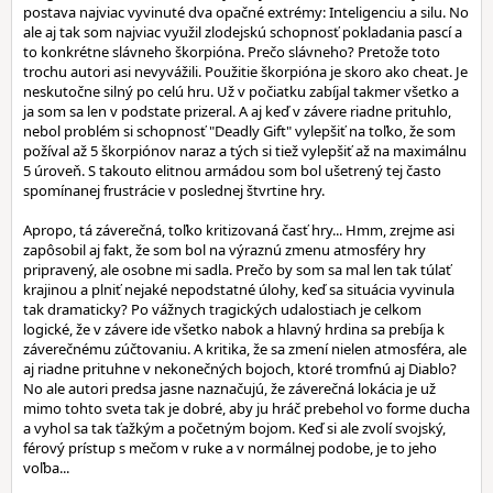
postava najviac vyvinuté dva opačné extrémy: Inteligenciu a silu. No
ale aj tak som najviac využil zlodejskú schopnosť pokladania pascí a
to konkrétne slávneho škorpióna. Prečo slávneho? Pretože toto
trochu autori asi nevyvážili. Použitie škorpióna je skoro ako cheat. Je
neskutočne silný po celú hru. Už v počiatku zabíjal takmer všetko a
ja som sa len v podstate prizeral. A aj keď v závere riadne prituhlo,
nebol problém si schopnosť "Deadly Gift" vylepšiť na toľko, že som
požíval až 5 škorpiónov naraz a tých si tiež vylepšiť až na maximálnu
5 úroveň. S takouto elitnou armádou som bol ušetrený tej často
spomínanej frustrácie v poslednej štvrtine hry.
Apropo, tá záverečná, toľko kritizovaná časť hry... Hmm, zrejme asi
zapôsobil aj fakt, že som bol na výraznú zmenu atmosféry hry
pripravený, ale osobne mi sadla. Prečo by som sa mal len tak túlať
krajinou a plniť nejaké nepodstatné úlohy, keď sa situácia vyvinula
tak dramaticky? Po vážnych tragických udalostiach je celkom
logické, že v závere ide všetko nabok a hlavný hrdina sa prebíja k
záverečnému zúčtovaniu. A kritika, že sa zmení nielen atmosféra, ale
aj riadne prituhne v nekonečných bojoch, ktoré tromfnú aj Diablo?
No ale autori predsa jasne naznačujú, že záverečná lokácia je už
mimo tohto sveta tak je dobré, aby ju hráč prebehol vo forme ducha
a vyhol sa tak ťažkým a početným bojom. Keď si ale zvolí svojský,
férový prístup s mečom v ruke a v normálnej podobe, je to jeho
voľba...