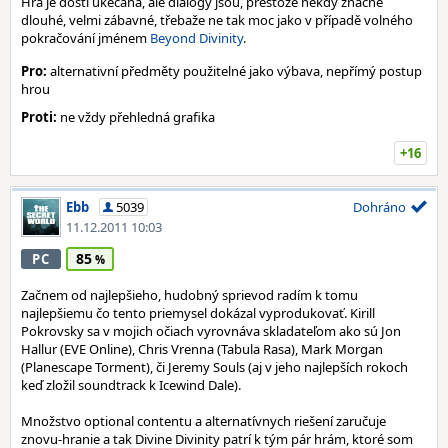
Hra je dosti ukecaná, ale dialogy jsou, přestože někdy značně
dlouhé, velmi zábavné, třebaže ne tak moc jako v případě volného
pokračování jménem
Beyond Divinity
.
Pro:
alternativní předměty použitelné jako výbava, nepřímý postup
hrou
Proti:
ne vždy přehledná grafika
+16
Ebb
5039
Dohráno
11.12.2011 10:03
85
PC
Začnem od najlepšieho, hudobný sprievod radím k tomu
najlepšiemu čo tento priemysel dokázal vyprodukovať. Kirill
Pokrovsky sa v mojich očiach vyrovnáva skladateľom ako sú Jon
Hallur (EVE Online), Chris Vrenna (Tabula Rasa), Mark Morgan
(Planescape Torment), či Jeremy Souls (aj v jeho najlepších rokoch
keď zložil soundtrack k Icewind Dale).
Množstvo optional contentu a alternatívnych riešení zaručuje
znovu-hranie a tak Divine Divinity patrí k tým pár hrám, ktoré som