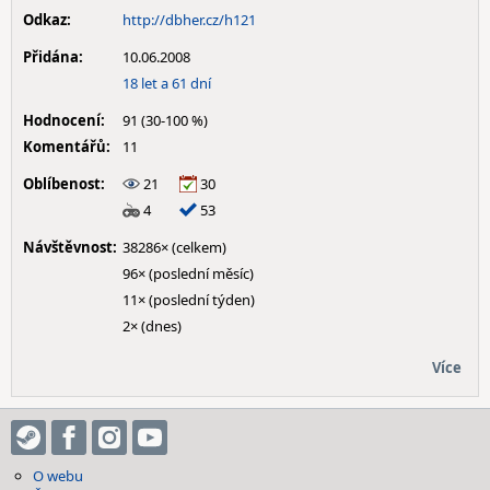
Odkaz:
http://dbher.cz/h121
Přidána:
10.06.2008
18 let a 61 dní
Hodnocení:
91 (30-100 %)
Komentářů:
11
Oblíbenost:
21
30
4
53
Návštěvnost:
38286× (celkem)
96× (poslední měsíc)
11× (poslední týden)
2× (dnes)
Více
O webu