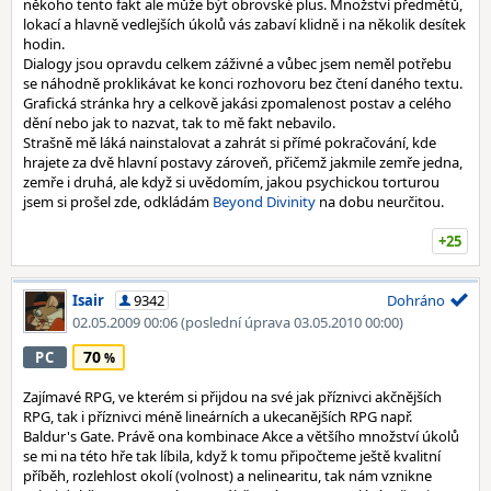
někoho tento fakt ale může být obrovské plus. Množství předmětů,
lokací a hlavně vedlejších úkolů vás zabaví klidně i na několik desítek
hodin.
Dialogy jsou opravdu celkem záživné a vůbec jsem neměl potřebu
se náhodně proklikávat ke konci rozhovoru bez čtení daného textu.
Grafická stránka hry a celkově jakási zpomalenost postav a celého
dění nebo jak to nazvat, tak to mě fakt nebavilo.
Strašně mě láká nainstalovat a zahrát si přímé pokračování, kde
hrajete za dvě hlavní postavy zároveň, přičemž jakmile zemře jedna,
zemře i druhá, ale když si uvědomím, jakou psychickou torturou
jsem si prošel zde, odkládám
Beyond Divinity
na dobu neurčitou.
+25
Isair
9342
Dohráno
02.05.2009 00:06
(poslední úprava 03.05.2010 00:00)
70
PC
Zajímavé RPG, ve kterém si přijdou na své jak příznivci akčnějších
RPG, tak i příznivci méně lineárních a ukecanějších RPG např.
Baldur's Gate. Právě ona kombinace Akce a většího množství úkolů
se mi na této hře tak líbila, když k tomu připočteme ještě kvalitní
příběh, rozlehlost okolí (volnost) a nelinearitu, tak nám vznikne