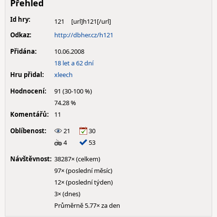
Přehled
Id hry:
121
Odkaz:
http://dbher.cz/h121
Přidána:
10.06.2008
18 let a 62 dní
Hru přidal:
xleech
Hodnocení:
91 (30-100 %)
74.28 %
Komentářů:
11
Oblíbenost:
21
30
4
53
Návštěvnost:
38287× (celkem)
97× (poslední měsíc)
12× (poslední týden)
3× (dnes)
Průměrně 5.77× za den