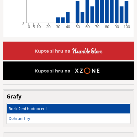
0
0
5
10
20
30
40
50
60
70
80
90
100
Kupte si hru na
Kupte si hru na
Grafy
Rozložení hodnocení
Dohrání hry