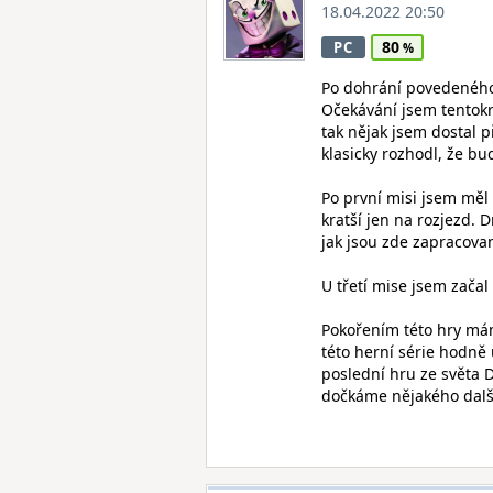
18.04.2022 20:50
80
PC
Po dohrání povedeného 
Očekávání jsem tentokrá
tak nějak jsem dostal p
klasicky rozhodl, že 
Po první misi jsem měl 
kratší jen na rozjezd. 
jak jsou zde zapracova
U třetí mise jsem začal
Pokořením této hry mám 
této herní série hodně 
poslední hru ze světa 
dočkáme nějakého dalš