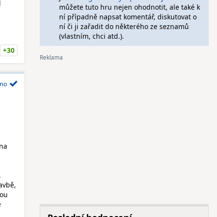
l
můžete tuto hru nejen ohodnotit, ale také k
ní případně napsat komentář, diskutovat o
ní či ji zařadit do některého ze seznamů
(vlastním, chci atd.).
+30
no
 na
,
avbě,
nou
e