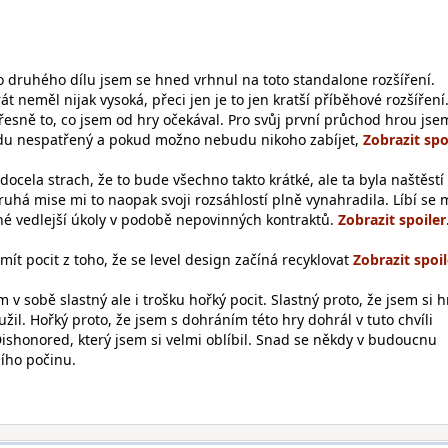
druhého dílu jsem se hned vrhnul na toto standalone rozšíření.
t neměl nijak vysoká, přeci jen je to jen kratší příběhové rozšíření
řesně to, co jsem od hry očekával. Pro svůj první průchod hrou jse
budu nespatřený a pokud možno nebudu nikoho zabíjet,
docela strach, že to bude všechno takto krátké, ale ta byla naštěstí
Druhá mise mi to naopak svoji rozsáhlostí plně vynahradila. Líbí se m
né vedlejší úkoly v podobě nepovinných kontraktů.
 mít pocit z toho, že se level design začíná recyklovat
v sobě slastný ale i trošku hořký pocit. Slastný proto, že jsem si h
užil. Hořký proto, že jsem s dohráním této hry dohrál v tuto chvíli
Dishonored, který jsem si velmi oblíbil. Snad se někdy v budoucnu
ího počinu.