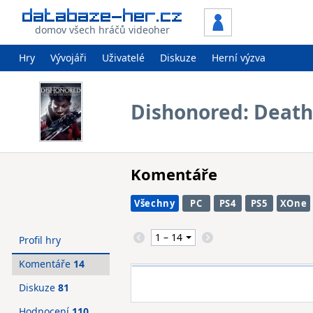
domov všech hráčů videoher
Hry
Vývojáři
Uživatelé
Diskuze
Herní výzva
Dishonored: Death
Komentáře
Všechny
PC
PS4
PS5
XOne
Profil hry
Komentáře
14
Diskuze
81
Hodnocení
110