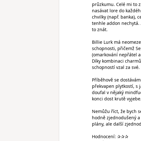
průzkumu. Celé mi to za
nasávat lore do každéh
chvilky (např. banka), 
tenhle addon nechytá. 
to znát.
Billie Lurk má neomeze
schopnosti, přičemž Se
(omarkování nepřátel a
Díky kombinaci charmů 
schopností vzal za své.
Příběhově se dostáváme
překvapen plytkostí, s 
doufal v nějaký mindfu
konci dost krutě vyjebe
Nemůžu říct, že bych se
hodně zjednodušený a d
plány, ale další zjedn
Hodnocení: ✰✰✰