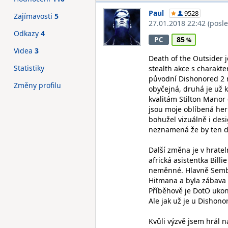
Paul
9528
Zajímavosti
5
27.01.2018 22:42
(posl
Odkazy
4
85
PC
Videa
3
Death of the Outsider j
Statistiky
stealth akce s charakte
původní Dishonored 2 m
Změny profilu
obyčejná, druhá je už 
kvalitám Stilton Manor 
jsou moje oblíbená hern
bohužel vizuálně i desi
neznamená že by ten des
Další změna je v hrate
africká asistentka Bill
neměnné. Hlavně Sembla
Hitmana a byla zábava 
Příběhově je DotO ukon
Ale jak už je u Dishon
Kvůli výzvě jsem hrál n