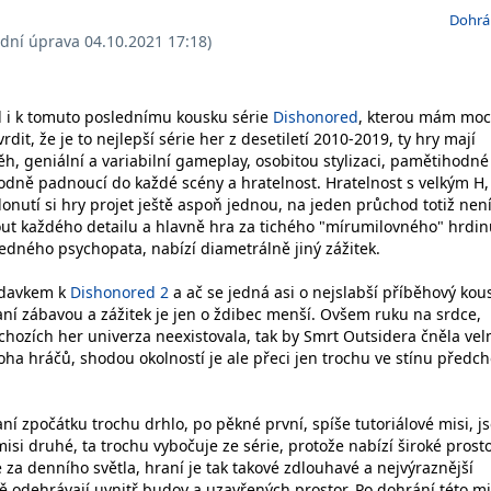
Dohrá
ední úprava 04.10.2021 17:18)
l i k tomuto poslednímu kousku série
Dishonored
, kterou mám moc
it, že je to nejlepší série her z desetiletí 2010-2019, ty hry mají
h, geniální a variabilní gameplay, osobitou stylizaci, pamětihodné
odně padnoucí do každé scény a hratelnost. Hratelnost s velkým H,
nutí si hry projet ještě aspoň jednou, na jeden průchod totiž nen
ut každého detailu a hlavně hra za tichého "mírumilovného" hrdin
edného psychopata, nabízí diametrálně jiný zážitek.
řídavkem k
Dishonored 2
a ač se jedná asi o nejslabší příběhový kou
hraní zábavou a zážitek je jen o ždibec menší. Ovšem ruku na srdce,
hozích her univerza neexistovala, tak by Smrt Outsidera čněla vel
oha hráčů, shodou okolností je ale přeci jen trochu ve stínu předc
ní zpočátku trochu drhlo, po pěkné první, spíše tutoriálové misi, j
isi druhé, ta trochu vybočuje ze série, protože nabízí široké prost
se za denního světla, hraní je tak takové zdlouhavé a nejvýraznější
 odehrávají uvnitř budov a uzavřených prostor. Po dohrání této m