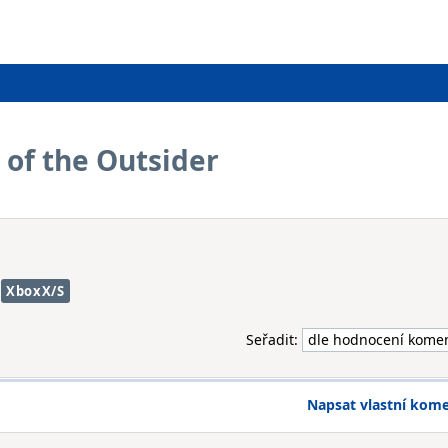
 of the Outsider
XboxX/S
Seřadit:
Napsat vlastní kom