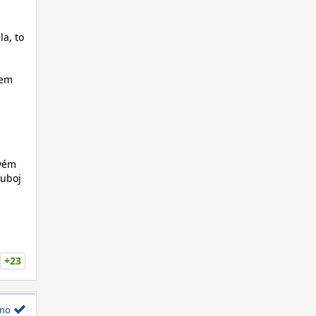
.
la, to
sem
i
ivém
ouboj
+23
no