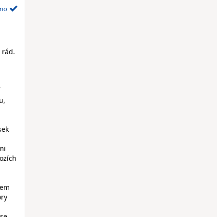
no
 rád.
í
u,
sek
mi
hozích
sem
ory
ise