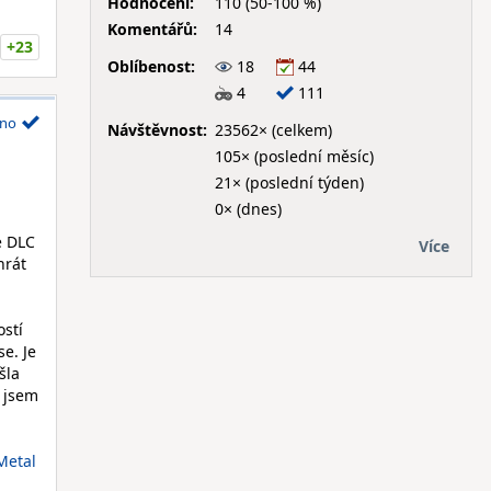
Hodnocení:
110 (50-100 %)
Komentářů:
14
+23
Oblíbenost:
18
44
4
111
no
Návštěvnost:
23562× (celkem)
105× (poslední měsíc)
21× (poslední týden)
0× (dnes)
é DLC
Více
hrát
ostí
e. Je
šla
ž jsem
 Metal