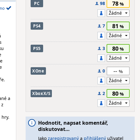
78
98
PC
no
81
7
PS4
á
s
80
ku
3
PS5
e
že
e
--
0
XOne
ře.
80
2
XboxX/S
dané a
 z
 hry.
Hodnotit, napsat komentář,
diskutovat…
Jako
zaregistrovaný
a
přihlášený
uživatel