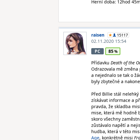
Herní doba: 12hod 45
raisen
15117
02.11.2020 15:54
85
PC
Přídavku
Death of the O
Odrazovala mě změna pr
a nejednalo se tak o ž
byly zbytečné a nakonec 
Před Billie stál nelehk
získávat informace a př
pravda, že skladba misí
mise, která mě hodně ba
skoro všechny zaměstnan
zůstávalo napětí a neji
hudba, která v této mi
Age
, konkrétně misi
Fr