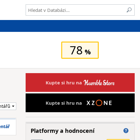
78
Kupte si hru na
Kupte si hru na
entář
Platformy a hodnocení