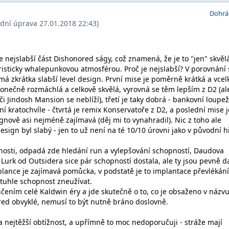
Dohrá
ední úprava 27.01.2018 22:43)
e nejslabší část Dishonored ságy, což znamená, že je to "jen" skvěl
risticky whalepunkovou atmosférou. Proč je nejslabší? V porovnání 
á zkrátka slabší level design. První mise je poměrně krátká a vcel
konečně rozmáchlá a celkově skvělá, vyrovná se těm lepším z D2 (al
či Jindosh Mansion se neblíží), třetí je taky dobrá - bankovní loupe
í kratochvíle - čtvrtá je remix Konservatoře z D2, a poslední mise j
gnově asi nejméně zajímavá (děj mi to vynahradil). Nic z toho ale
ign byl slabý - jen to už není na té 10/10 úrovni jako v původní h
lnosti, odpadá zde hledání run a vylepšování schopností, Daudova
ie Lurk od Outsidera sice pár schopností dostala, ale ty jsou pevně 
nce je zajímavá pomůcka, v podstatě je to implantace převlékání
tuhle schopnost zneužívat.
čením celé Kaldwin éry a jde skutečně o to, co je obsaženo v názvu
ored obvyklé, nemusí to být nutně bráno doslovně.
a nejtěžší obtížnost, a upřímně to moc nedoporučuji - stráže mají