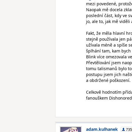
mezi povedené, protože
Naopak mě docela zklam
poslední část, kdy ve s
jo, ale to, jak mě viděl
Fakt, že měla hlavní hr
stejně používala jen pá
užívala méně a spíše s
šplhání tam, kam bych 
Blink více omezovala ve
Převtělování jsem naopa
tomu talismanů bylo tol
postupu jsem jich naště
a obdržené poškození.
Celkově hodnotím přídav
fanouškem Dishonored 
adam.kulhanek
735