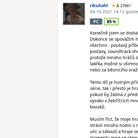
rikuhahl
27661
04.10.2021 14:12
(posl
85
PC
Konečně jsem se dosta
Dokonce se opovážím tvrd
všechno - poutavý příbě
postavy, soundtrack vh
protože mnoho hráčů do
takřka možné si všimno
nebo za běsnícího vraž
Tento díl je hutným p
série, tak i přesto je 
pokud by žádná z předc
vysoko v žebříčcích mn
kousků.
Musím říct, že moje hra
strávil mnoho hodin v m
ulic a zákoutí a hraje 
momenty mise se stejně