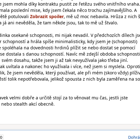
 jsem mohla díky kontraktu pustit ze řetězu svého vnitřního vraha
ala poslední mise, kdy jsem čekala něco trochu zajímavějšího. A
větě potulovali
, mě už moc nebavila. Hrůza z nich š
i a já ani nevěděla, že tam někde jsou, tak to mě už štvalo.
dinka osekané schopnosti, mi nijak nevadil. V předchozích dílech j
r schopností a hrála spíše minimalisticky, kdy jsem je (schopnosti)
e spoléhala na dovednosti hrdinů plížit se nebo dostat se pomocí
se dostala s danou schopností. Navíc mě zdejší obdoba schopnosti
 svém dosahu, takže jsem ji až tak nevyužívala jako třeba jiní.
k uvítala a nakonec ho využívala i více, než jsem si myslela. Oprot
ik, že jsem nevěděla, který používat, ale při mém (skoro vždy) plíž
stí tolik nepotřebovala, jelikož spousta z nich byla zaměřena na s
ek velmi dobře a určitě stojí za to věnovat mu čas, jestli jste
nebo stealth akcí obecně.
0
Dohrá