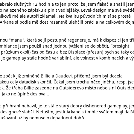
bralo slušných 12 hodin a to jen proto, že jsem flákač a snažil jse
o nalezeného zápisku a plnit vedlejšáky. Level-design má své světl
celkově mě ale autoři zklamali. Na kvalitu původních misí se prostě
Arkane si podle mě dost razantně ulehčili práci a na celkovém doj
nou "manu", která se jí postupně regeneruje, má k dispozici jen tři
mblance jsem použil snad jednou (vtělení se do oběti), Foresight
 průzkum okolí) čas od času a bez Displace (přesun) bych se taky o
je gameplay stále hodně variabilní, ale volnost v kombinacích a v
 zpět k již zmíněné Billie a Daudovi, přičemž jsem byl docela
jakou celý datadisk skončil. Čekal jsem trochu něco jinéhu, resp. js
ck. Že třeba Billie zasedne na Outsiderovo místo nebo s ní Outside
. Jako né úplně doslova...
 při hraní nebavil, je to stále starý dobrý dishonored gameplay, je
esignově slabší. Netuším, jestli Arkane s tímhle světem mají další
odušování už by nemuselo dopadnout dobře.