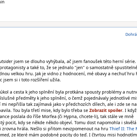
min
Dohrá
utsider
jsem se dlouho vyhýbala, ač jsem fanoušek této herní série.
otagonisty a také to, že se jednalo "jen" o samostatně spustiteln
ádnou velkou hru. Jak je vidno z hodnocení, mé obavy a nechuť hru 
jsem si i toto rozšíření užila.
ý úkol a cesta k jeho splnění byla protkána spousty problémy a nutn
íslušné předměty k jeho splnění, o čemž pojednávaly jednotlivé mis
 mi nepřišla tak zajímavá jako v předchozích dílech, ale i zde se na
vila. Tou byla třetí mise, kdy bylo třeba se
. I kdy
ce poslala do říše Morfea (či Hypna, chcete-li), tak stále ve mně
stý pocit, kdy se někde někdo objeví. Tomu dost napomohla i skvělá
si zrovna hrála. Nešlo si přitom nevzpomenout na hru
Thief II: The
amed
, ze které mám podobné pocity do teď. I čtvrtou misi hodnotím