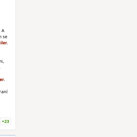
. A
m se
.
i,
.
.
raní
+23