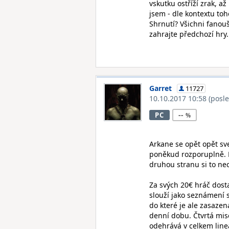
vskutku ostříží zrak, a
jsem - dle kontextu toho 
Shrnutí? Všichni fanouš
zahrajte předchozí hry.
Garret
11727
10.10.2017 10:58
(posl
--
PC
Arkane se opět opět sv
poněkud rozporuplně. Po
druhou stranu si to nec
Za svých 20€ hráč dosta
slouží jako seznámení 
do které je ale zasazená
denní dobu. Čtvrtá mis
odehrává v celkem lineá