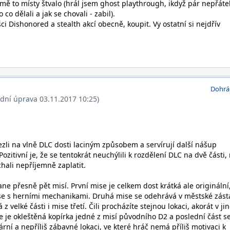
ž mě to místy štvalo (hrál jsem ghost playthrough, ikdyž pár nepřáte
co dělali a jak se chovali - zabil).
ci Dishonored a stealth akcí obecně, koupit. Vy ostatní si nejdřív
Dohrá
ední úprava 03.11.2017 10:25)
ezli na vlně DLC dosti laciným způsobem a servírují další nášup
zitivní je, že se tentokrát neuchýlili k rozdělení DLC na dvě části,
hali nepříjemně zaplatit.
ne přesně pět misí. První mise je celkem dost krátká ale originální
se s herními mechanikami. Druhá mise se odehrává v městské zást
 z velké části i mise třetí. Čili procházíte stejnou lokaci, akorát v ji
e je okleštěná kopírka jedné z misí původního D2 a poslední část s
rní a nepříliš zábavné lokaci, ve které hráč nemá příliš motivaci k