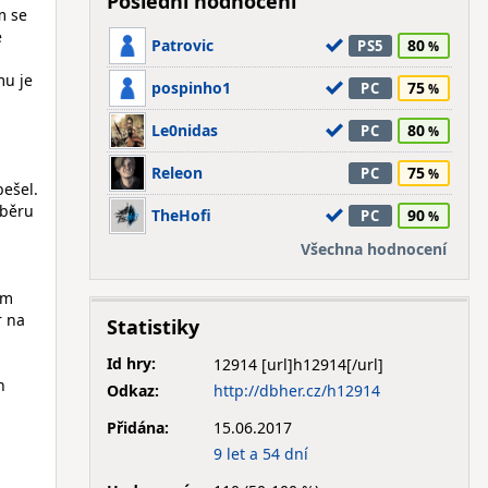
Poslední hodnocení
m se
é
Patrovic
80
PS5
mu je
pospinho1
75
PC
Le0nidas
80
PC
Releon
75
PC
bešel.
ýběru
TheHofi
90
PC
Všechna hodnocení
em
r na
Statistiky
Id hry:
12914
n
Odkaz:
http://dbher.cz/h12914
Přidána:
15.06.2017
9 let a 54 dní