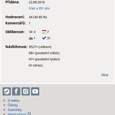
Přidána:
22.08.2016
9 let a 351 dní
Hodnocení:
34 (30-85 %)
Komentářů:
1
Oblíbenost:
3
7
1
31
Návštěvnost:
9527× (celkem)
68× (poslední měsíc)
47× (poslední týden)
0× (dnes)
Více
O webu
Články
Statistiky
Herní výzva