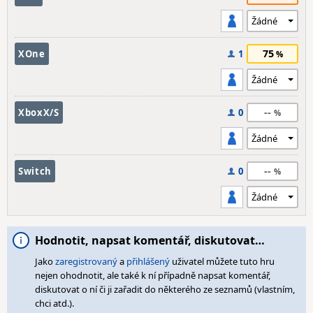
75
XOne
1
--
XboxX/S
0
--
Switch
0
Hodnotit, napsat komentář, diskutovat…
Jako
zaregistrovaný
a
přihlášený
uživatel můžete tuto hru
nejen ohodnotit, ale také k ní případně napsat komentář,
diskutovat o ní či ji zařadit do některého ze seznamů (vlastním,
chci atd.).