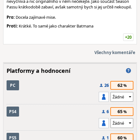
nevyčnívá a nic originálního v něm nečekejte. Jako součást Season
Passu krátkodobě zabaví, avšak samotný bych si jej určitě nekoupil.
Pro:
Docela zajímavé mise.
Proti:
Krátké. To samé jako charakter Batmana
+20
Všechny komentáře
Platformy a hodnocení
62
PC
26
65
PS4
6
60
PS5
1