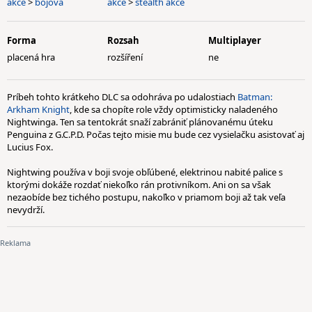
akce
>
bojová
akce
>
stealth akce
Forma
Rozsah
Multiplayer
placená hra
rozšíření
ne
Príbeh tohto krátkeho DLC sa odohráva po udalostiach
Batman:
Arkham Knight
, kde sa chopíte role vždy optimisticky naladeného
Nightwinga. Ten sa tentokrát snaží zabrániť plánovanému úteku
Penguina z G.C.P.D. Počas tejto misie mu bude cez vysielačku asistovať aj
Lucius Fox.
Nightwing používa v boji svoje obľúbené, elektrinou nabité palice s
ktorými dokáže rozdať niekoľko rán protivníkom. Ani on sa však
nezaobíde bez tichého postupu, nakoľko v priamom boji až tak veľa
nevydrží.