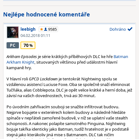
Nejlépe hodnocené komentáře
leebigh
9585
Dohráno
04.02.2018 01:11
70
PC
Arkham Episodes
je série krátkých příběhových DLC ke hře
Batman
Arkham Knight
, situovaných většinou před událostmi hlavní
kampaně hry.
V hlavní roli
GPCD Lockdown
je tentokrát Nightwing spolu se
vzdálenou asistencí Luciuse Foxe. Oba se společně snaží eliminovat
Tučňáka, alias Cobblepota. DLC je opět velice krátké a herní doba, jež
závisí na vašich dovednostech, trvá asi 30 minut.
Po úvodním zahřívacím souboji se snažíte infiltrovat budovu.
Nejprve bojujete v exteriérech kolem budovy a následně hledáte
spínače v nepřáteli zamořené budově, v níž se uplatní vaše stealth
schopnosti. A nakonec polapíte samotného Pinguina. Nightwing
bojuje takřka identicky jako Batman, tudíž hratelnost je v podstatě
stejná jako kterákoliv jiná mise s Batmanem. DLC tak ničím