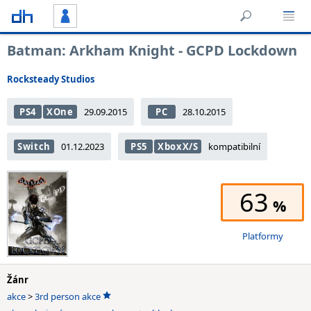
Batman: Arkham Knight - GCPD Lockdown
Rocksteady Studios
PS4
XOne
29.09.2015
PC
28.10.2015
Switch
01.12.2023
PS5
XboxX/S
kompatibilní
63
Platformy
Žánr
akce
>
3rd person akce