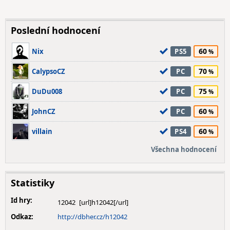
Poslední hodnocení
60
Nix
PS5
70
CalypsoCZ
PC
75
DuDu008
PC
60
JohnCZ
PC
60
villain
PS4
Všechna hodnocení
Statistiky
Id hry:
12042
Odkaz:
http://dbher.cz/h12042