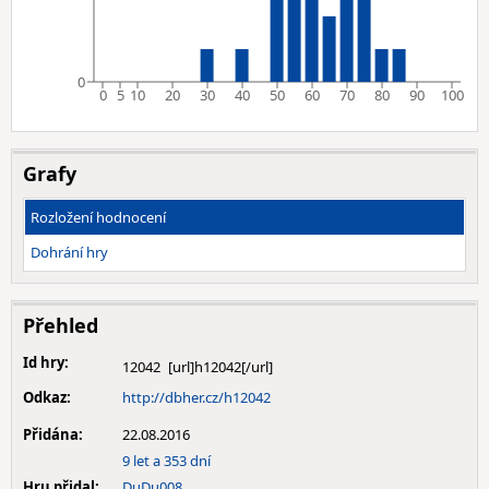
0
0
5
10
20
30
40
50
60
70
80
90
100
Grafy
Rozložení hodnocení
Dohrání hry
Přehled
Id hry:
12042
Odkaz:
http://dbher.cz/h12042
Přidána:
22.08.2016
9 let a 353 dní
Hru přidal:
DuDu008