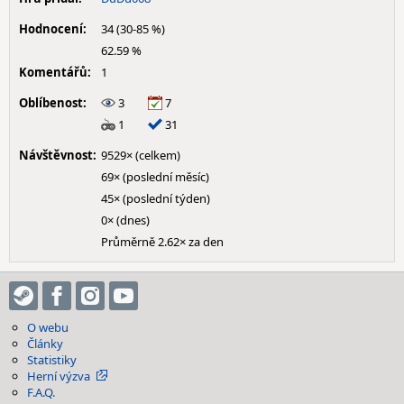
Hodnocení:
34 (30-85 %)
62.59 %
Komentářů:
1
Oblíbenost:
3
7
1
31
Návštěvnost:
9529× (celkem)
69× (poslední měsíc)
45× (poslední týden)
0× (dnes)
Průměrně 2.62× za den
O webu
Články
Statistiky
Herní výzva
F.A.Q.