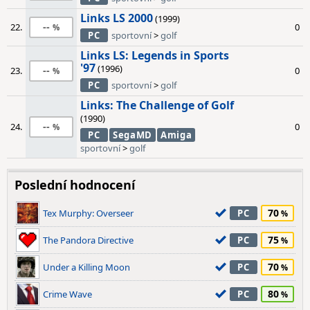
Links LS 2000
(1999)
--
22.
0
PC
sportovní
>
golf
Links LS: Legends in Sports
'97
(1996)
--
23.
0
PC
sportovní
>
golf
Links: The Challenge of Golf
(1990)
--
24.
0
PC
SegaMD
Amiga
sportovní
>
golf
Poslední hodnocení
70
Tex Murphy: Overseer
PC
75
The Pandora Directive
PC
70
Under a Killing Moon
PC
80
Crime Wave
PC