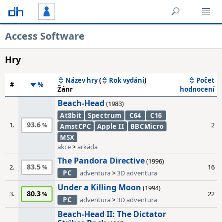
Access Software
Hry
Název hry
(
Rok vydání
)
Počet
#
%
Žánr
hodnocení
Beach-Head
(1983)
At8bit
Spectrum
C64
C16
93.6
1.
2
AmstCPC
Apple II
BBCMicro
MSX
akce
>
arkáda
The Pandora Directive
(1996)
83.5
2.
16
PC
adventura
>
3D adventura
Under a Killing Moon
(1994)
80.3
3.
22
PC
adventura
>
3D adventura
Beach-Head II: The Dictator