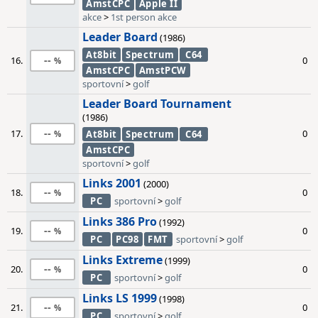
AmstCPC
Apple II
akce
>
1st person akce
Leader Board
(1986)
At8bit
Spectrum
C64
--
16.
0
AmstCPC
AmstPCW
sportovní
>
golf
Leader Board Tournament
(1986)
--
17.
0
At8bit
Spectrum
C64
AmstCPC
sportovní
>
golf
Links 2001
(2000)
--
18.
0
PC
sportovní
>
golf
Links 386 Pro
(1992)
--
19.
0
PC
PC98
FMT
sportovní
>
golf
Links Extreme
(1999)
--
20.
0
PC
sportovní
>
golf
Links LS 1999
(1998)
--
21.
0
PC
sportovní
>
golf