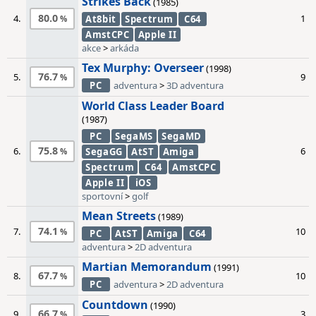
Strikes Back
(1985)
80.0
4.
1
At8bit
Spectrum
C64
AmstCPC
Apple II
akce
>
arkáda
Tex Murphy: Overseer
(1998)
76.7
5.
9
PC
adventura
>
3D adventura
World Class Leader Board
(1987)
PC
SegaMS
SegaMD
75.8
6.
6
SegaGG
AtST
Amiga
Spectrum
C64
AmstCPC
Apple II
iOS
sportovní
>
golf
Mean Streets
(1989)
74.1
7.
10
PC
AtST
Amiga
C64
adventura
>
2D adventura
Martian Memorandum
(1991)
67.7
8.
10
PC
adventura
>
2D adventura
Countdown
(1990)
66.7
9.
3