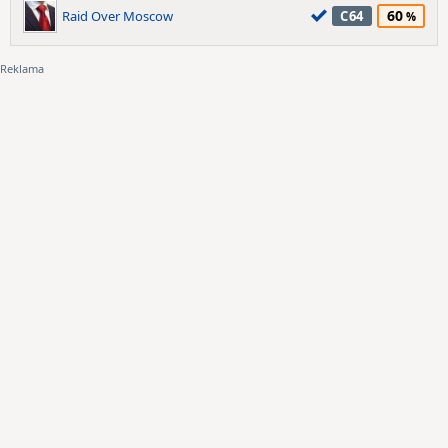
60
Raid Over Moscow
C64