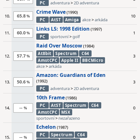
PC
adventura
>
2D adventura
Crime Wave
(1990)
65.8
10.
10
PC
AtST
Amiga
akce
>
arkáda
Links LS: 1998 Edition
(1997)
60.0
11.
1
PC
sportovní
>
golf
Raid Over Moscow
(1984)
At8bit
Spectrum
C64
57.7
12.
3
AmstCPC
Apple II
BBCMicro
akce
>
arkáda
Amazon: Guardians of Eden
(1992)
50.6
13.
3
PC
adventura
>
2D adventura
10th Frame
(1986)
PC
AtST
Spectrum
C64
--
14.
0
AmstCPC
MSX
sportovní
>
nezařazeno
Echelon
(1987)
PC
Spectrum
C64
--
15.
0