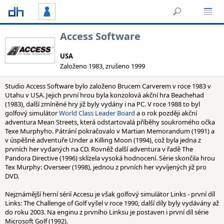
Access Software
USA
Založeno 1983, zrušeno 1999
Studio Access Software bylo založeno Brucem Carverem v roce 1983 v
Utahu v USA. Jejich první hrou byla konzolová akční hra Beachehad
(1983), další zmíněné hry již byly vydány i na PC. V roce 1988 to byl
golfový simulátor
World Class Leader Board
a o rok později akční
adventura Mean Streets, která odstartovalá příběhy soukromého očka
Texe Murphyho. Pátrání pokračovalo v Martian Memorandum (1991) a
v úspěšné adventuře Under a Killing Moon (1994), což byla jedna z
prvních her vydaných na CD. Rovněž další adventura v řadě The
Pandora Directive (1996) sklízela vysoká hodnocení. Série skončila hrou
Tex Murphy: Overseer (1998), jednou z prvních her vyvíjených již pro
DVD.
Nejznámější herní sérií Accesu je však golfový simulátor Links - první díl
Links: The Challenge of Golf vyšel v roce 1990, další díly byly vydávány až
do roku 2003. Na enginu z prvního Linksu je postaven i první díl série
Microsoft Golf (1992).