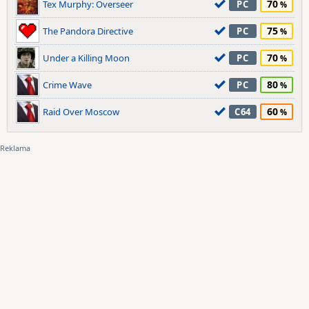
70
Tex Murphy: Overseer
PC
75
The Pandora Directive
PC
70
Under a Killing Moon
PC
80
Crime Wave
PC
60
Raid Over Moscow
C64