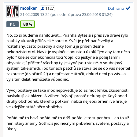
moolker
1127
Dohráno
21.02.2009 13:24
(poslední úprava 23.06.2013 01:24)
80
PC
No, co si budeme namlouvat... Piranha Bytes si i přes své dravé rybí
zoubky ukousli příliš velké sousto. Svět je přehnaně velký a
roztahaný, často prázdný a díky tomu je příběh děsně
nekonzistetntní. Navíc je vyplněn spoustou úkolů "jen aby tam něco
bylo," kde se donekonečna točí "dojdi do jeskyně a pobij tamní
obyvatele," přičemž všechny ty jeskyně jsou stejné. A soubojový
systém také smrdí, i po tunách patchů se stává, že se do vás nepřítel
zakousne (divočáci?!?!) a nepřestane útočit, dokud není po vás... a
vy s tím dělat nemůžete vůbec nic.
Vývoj postavy se také moc nepovedl, je to až moc lehké, zkušenosti
naskakují jak blázen. A vůbec, "vývoj" prostě nefunguje. Když hned
druhý obchodník, kterého potkám, nabízí nejlepší brnění ve hře, je
ve zdejším státě něco shnilého.
Pořád mě to baví, pořád mě to drží, pořád je to super hra... jen to už
není starý známý Gothic s jedinečným příběhem, světem, postavy a
úkoly.