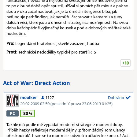
fantastické, nevídáné a nejlepší na světě. Jenomže nedávno jsem si
to po dlouhé době opět spustil, užíval si prvních pět minut a pak se
slzou v oku začal nadávat, jak je ta umělá inteligence blbá, jak
nefunguje pathfinding, jak nemůžu čachrovat s kamerou a tuny
dalších věcí, které jsou u dnešních strategií samozřejmostí. Na svou
dobu každopádně výjimečný kousek a podle dobových měřítek také
hodnotím.
Pro:
Legendární hratelnost, skvělé zasazení, hudba
Proti:
Technické nedodělky typické pro starší RTS
+10
Act of War: Direct Action
moolker
1127
Dohráno
20.02.2009 03:59
(poslední úprava 23.06.2013 01:25)
80
PC
Takhle má podle mě vypadat moderní strategie z moderní doby.
Příběh hezky reflektuje moderní dějiny (přitom žádný Tom Clancy
přes kopírák), hraje se to moc mile, odsýpá a ačkoliv ke konci už Act