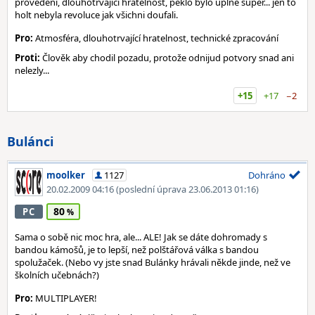
provedení, dlouhotrvající hratelnost, peklo bylo úplně super... jen to
holt nebyla revoluce jak všichni doufali.
Pro:
Atmosféra, dlouhotrvající hratelnost, technické zpracování
Proti:
Člověk aby chodil pozadu, protože odnijud potvory snad ani
nelezly...
+15
+17
−2
Bulánci
moolker
1127
Dohráno
20.02.2009 04:16
(poslední úprava 23.06.2013 01:16)
80
PC
Sama o sobě nic moc hra, ale... ALE! Jak se dáte dohromady s
bandou kámošů, je to lepší, než polštářová válka s bandou
spolužaček. (Nebo vy jste snad Bulánky hrávali někde jinde, než ve
školních učebnách?)
Pro:
MULTIPLAYER!