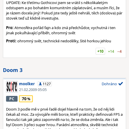
UPDATE: Ke třetímu Gothicovi jsem se vrátil s několikaletým
odstupem a po bohatém komunitním záplatování, a musím říci, že
je rázem docela jiný! Pokud jste tedy ještě nehráli, těch (doslova) pár
stovek teď už klidně investujte.
Pro:
Atmosféra pořád fajn a kdo zná předchůdce, vychutná i ten
jinak pokulhávající příběh, ohromný svět
Proti:
ohromný svět, technické nedodělky, šité horkou jehlou
+10
+14
−4
Doom 3
moolker
1127
Dohráno
21.02.2009 05:05
70
PC
Doom 3 podle mě v prvé řadě dojel hlavně na tom, že od něj lidi
čekali až moc. Za vývojáře měli borce, kteří prakticky definovali FPS a
fanoušci tak jak jaksi zapomněli na to, že se doba změnila. Ale i tak
byl Doom 3 přeci super hrou. Parádní atmosféra, skvělé technické