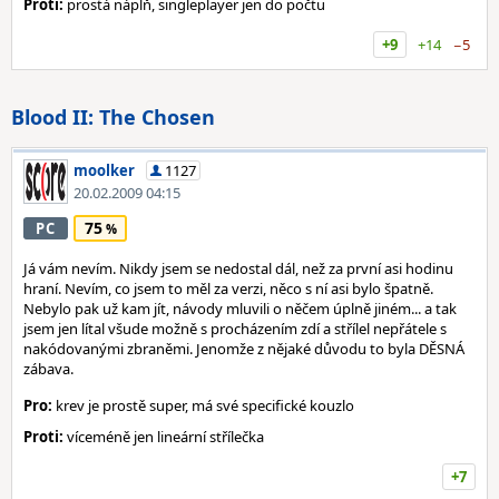
Proti:
prostá náplň, singleplayer jen do počtu
+9
+14
−5
Blood II: The Chosen
moolker
1127
20.02.2009 04:15
75
PC
Já vám nevím. Nikdy jsem se nedostal dál, než za první asi hodinu
hraní. Nevím, co jsem to měl za verzi, něco s ní asi bylo špatně.
Nebylo pak už kam jít, návody mluvili o něčem úplně jiném... a tak
jsem jen lítal všude možně s procházením zdí a střílel nepřátele s
nakódovanými zbraněmi. Jenomže z nějaké důvodu to byla DĚSNÁ
zábava.
Pro:
krev je prostě super, má své specifické kouzlo
Proti:
víceméně jen lineární střílečka
+7