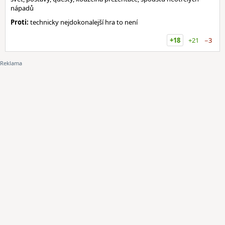
nápadů
Proti:
technicky nejdokonalejší hra to není
+18
+21
−3