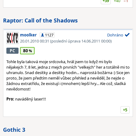
+39
+40
−1
Raptor: Call of the Shadows
moolker
1127
Dohráno
20.01.2010 00:31
(poslední úprava 14.06.2011 00:00)
80
PC
Tohle byla taková moje srdcovka, hrál jsem to když mi bylo
nějakejch 7, 8 let, jedna z mejch prvních "velkejch" her a totálně mi to
uhranulo. Snad desítky a desítky hodin... naprostá božárna :) Sice jen
proto, že jsem předtím neměl vůbec přehled a nevěděl, že nejde o
žádnou extratřídu, že existují i (mnohem) lepší hry... Ale což, sladká
nevědomost!
Pro:
naváděný laser!!!
+5
Gothic 3