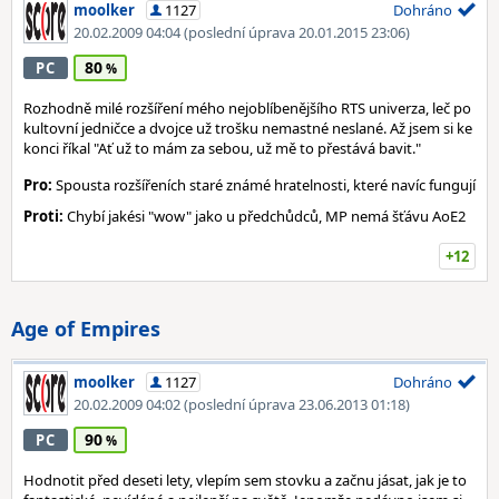
moolker
1127
Dohráno
20.02.2009 04:04
(poslední úprava 20.01.2015 23:06)
80
PC
Rozhodně milé rozšíření mého nejoblíbenějšího RTS univerza, leč po
kultovní jedničce a dvojce už trošku nemastné neslané. Až jsem si ke
konci říkal "Ať už to mám za sebou, už mě to přestává bavit."
Pro:
Spousta rozšířeních staré známé hratelnosti, které navíc fungují
Proti:
Chybí jakési "wow" jako u předchůdců, MP nemá šťávu AoE2
+12
Age of Empires
moolker
1127
Dohráno
20.02.2009 04:02
(poslední úprava 23.06.2013 01:18)
90
PC
Hodnotit před deseti lety, vlepím sem stovku a začnu jásat, jak je to