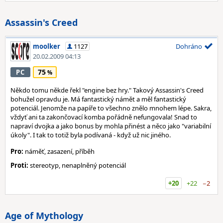
Assassin's Creed
moolker
1127
Dohráno
20.02.2009 04:13
75
PC
Někdo tomu někde řekl "engine bez hry." Takový Assassin's Creed
bohužel opravdu je. Má fantastický námět a měl fantastický
potenciál. Jenomže na papíře to všechno znělo mnohem lépe. Sakra,
vždyť ani ta zakončovací komba pořádně nefungovala! Snad to
napraví dvojka a jako bonus by mohla přinést a něco jako "variabilní
úkoly". I tak to totiž byla podívaná - když už nic jiného.
Pro:
náměť, zasazení, příběh
Proti:
stereotyp, nenaplněný potenciál
+20
+22
−2
Age of Mythology