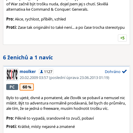
of War začně být trošku nuda, dojel jsem jej s chutí. Skvělá
alternativa ke Command & Conquer: Generals.
Pro:
Akce, rychlost, příběh, vzhled
Proti:
Zase tak originální to také není... a po čase trocha stereotypu
+5
6 ženichů a 1 navíc
moolker
1127
Dohráno
20.02.2009 03:57
(poslední úprava 23.06.2013 01:19)
60
PC
Bylo to ujeté, divné a pomatené, ale člověk se pobavil a nemusel nic
mlátit. Být to adventura normálně prodávaná, šel bych do průměru,
ale tím, že se jedná o freeware, musím hodnotit trošku víc.
Pro:
Pěkně to vypadá, srandovně to zvučí, pobaví
Proti:
Krátké, místy nejasné a zmatené