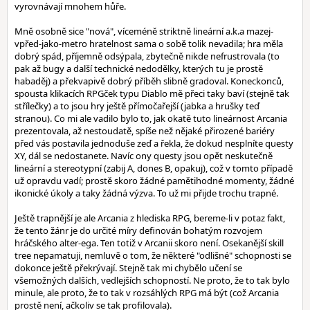
vyrovnávají mnohem hůře.
Mně osobně sice "nová", víceméně striktně lineární a.k.a mazej-
vpřed-jako-metro hratelnost sama o sobě tolik nevadila; hra měla
dobrý spád, příjemně odsýpala, zbytečně nikde nefrustrovala (to
pak až bugy a další technické nedodělky, kterých tu je prostě
habaděj) a překvapivě dobrý příběh slibně gradoval. Koneckonců,
spousta klikacích RPGček typu Diablo mě přeci taky baví (stejně tak
střílečky) a to jsou hry ještě přímočařejší (jabka a hrušky teď
stranou). Co mi ale vadilo bylo to, jak okatě tuto lineárnost Arcania
prezentovala, až nestoudatě, spíše než nějaké přirozené bariéry
před vás postavila jednoduše zeď a řekla, že dokud nesplníte questy
XY, dál se nedostanete. Navíc ony questy jsou opět neskutečně
lineární a stereotypní (zabij A, dones B, opakuj), což v tomto případě
už opravdu vadí; prostě skoro žádné pamětihodné momenty, žádné
ikonické úkoly a taky žádná výzva. To už mi přijde trochu trapné.
Ještě trapnější je ale Arcania z hlediska RPG, bereme-li v potaz fakt,
že tento žánr je do určité míry definován bohatým rozvojem
hráčského alter-ega. Ten totiž v Arcanii skoro není. Osekanější skill
tree nepamatuji, nemluvě o tom, že některé "odlišné" schopnosti se
dokonce ještě překrývají. Stejně tak mi chybělo učení se
všemožných dalších, vedlejších schopností. Ne proto, že to tak bylo
minule, ale proto, že to tak v rozsáhlých RPG má být (což Arcania
prostě není, ačkoliv se tak profilovala).