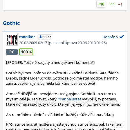
+10
+11
−1
Gothic
moolker
1127
Dohráno
20.02.2009 02:17
(poslední úprava 23.06.2013 01:26)
100
PC
[SPOILER: Totálně zaujatý a neobjektivní komentář.]
Gothic byl mou bránou do světa RPG. Žádné Baldur's Gate, žádné
Diablo, žádné Elder Scrolls. Gothic se pro mě stal modlou herního
žánru, vzorem, jenž by měla konkurence následovat.
Atmosféričtější hru nenajdete - tedy, vyjma Gothic II - a o tom to
myslím celé je. Ten svět, který
Piranha Bytes
vytvořili, ty postavy,
které do něj zasadily, ty úkoly, kterým jej vyplnily... fe-no-me-nál-ní.
A s remcáním ohledně ovládání mi každý může vlézt na záda. :)
Pro:
atmosféra, atmosféra a ještě jednou atmosféra... pak také herní
svět, postavy, questy, kouzelná prezentace, spoustu neotřelých