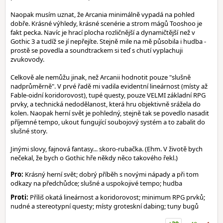
Naopak musím uznat, že Arcania minimálně vypadá na pohled
dobře. Krásné výhledy, krásné scenérie a strom mágů Tooshoo je
fakt pecka. Navíc je hrací plocha rozličnější a dynamičtější než v
Gothic 3 a tudíž se jí nepřejíte. Stejně mile na mě působila i hudba -
prostě se povedla a soundtrackem si teď s chutí vyplachuji
zvukovody.
Celkově ale nemůžu jinak, než Arcanii hodnotit pouze "slušně
nadprůměrně". V prvé řadě mi vadila evidentní lineárnost (místy až
Fable-oidní koridorovost), tupé questy, pouze VELMI základní RPG
prvky, a technická nedodělanost, která hru objektivně srážela do
kolen. Naopak herní svět je pohledný, stejně tak se povedlo nasadit
příjemné tempo, ukout fungující soubojový systém a to zabalit do
slušné story.
Jinými slovy, fajnová fantasy... skoro-rubačka. (Ehm. V životě bych
nečekal, že bych o Gothic hře někdy něco takového řekl.)
Pro:
Krásný herní svět; dobrý příběh s novými nápady a při tom
odkazy na předchůdce; slušné a uspokojivé tempo; hudba
Proti:
Příliš okatá lineárnost a koridorovost; minimum RPG prvků;
nudné a stereotypní questy; místy groteskní dabing; tuny bugů