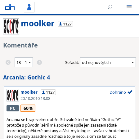
moolker
1127
Komentáře
Seřadit:
Arcania: Gothic 4
moolker
1127
Dohráno
20.10.2010 13:08
60
PC
Arcania se hraje velmi dobře. Schválně teď neříkám "Gothic IV",
protože s původní sérií má společné spíše jen zasazení (čistě
teoreticky), některé postavy a část mytologie -- avšak v hratelnosti
se s originály zásadně rozchází a to je něco, s čím se fanoušci