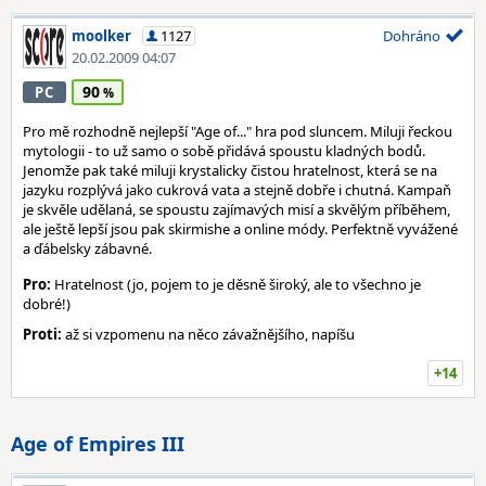
moolker
1127
Dohráno
20.02.2009 04:07
90
PC
Pro mě rozhodně nejlepší "Age of..." hra pod sluncem. Miluji řeckou
mytologii - to už samo o sobě přidává spoustu kladných bodů.
Jenomže pak také miluji krystalicky čistou hratelnost, která se na
jazyku rozplývá jako cukrová vata a stejně dobře i chutná. Kampaň
je skvěle udělaná, se spoustu zajímavých misí a skvělým příběhem,
ale ještě lepší jsou pak skirmishe a online módy. Perfektně vyvážené
a ďábelsky zábavné.
Pro:
Hratelnost (jo, pojem to je děsně široký, ale to všechno je
dobré!)
Proti:
až si vzpomenu na něco závažnějšího, napíšu
+14
Age of Empires III