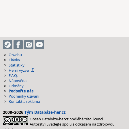
O webu
Články
Statistiky
Herní výzva
F.A.Q.
Nápověda
Odměny
Podpořte nás
Podmínky užívání
Kontakt a reklama
2008–2026
Tým Databáze-her.cz
Obsah Databáze-her.cz podléhá této licenci
Autorství uvádějte spolu s odkazem na zdrojovou