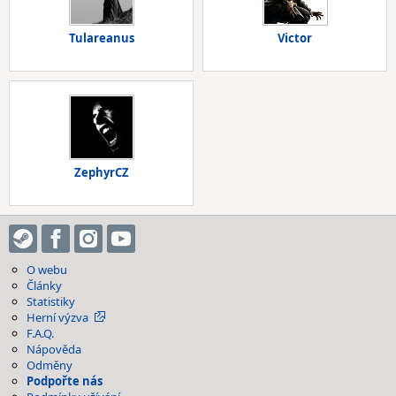
Tulareanus
Victor
ZephyrCZ
O webu
Články
Statistiky
Herní výzva
F.A.Q.
Nápověda
Odměny
Podpořte nás