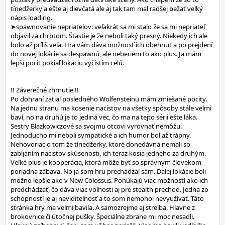
tínedžerky a ešte aj dievčatá ale aj tak tam mal radšej bežať veľký
nápis loading.
➤spawnovanie nepriatelov: veľakrát sa mi stalo že sa mi nepriateľ
objavil za chrbtom. Šťastie je že neboli taký presný. Niekedy ich ale
bolo až príliš veľa. Hra vám dáva možnosť ich obehnuť a po prejdení
do novej lokácie sa despawnú, ale neberiem to ako plus. Ja mám
lepší pocit pokiaľ lokáciu vyčistím celú.
!! Záverečné zhrnutie !!
Po dohraní zatiaľ posledného Wolfensteinu mám zmiešané pocity.
Na jednu stranu ma kosenie nacistov na všetky spôsoby stále veľmi
baví, no na druhú je to jediná vec, čo ma na tejto sérii ešte láka.
Sestry Blazkowiczové sa svojmu otcovi vyrovnať nemôžu.
Jednoducho mi neboli sympatické a ich humor bol až trápny.
Nehovoriac o tom že tínedžerky, ktoré donedávna nemali so
zabíjaním nacistov skúsenosti, ich teraz kosia jedneho za druhým.
Veľké plus je kooperácia, ktorá môže byť so správnym človekom
poriadna zábava. No ja som hru prechádzal sám. Dalej lokácie boli
možno lepšie ako v New Colossus. Ponúkajú viac možností ako ich
predchádzať, čo dáva viac voľnosti aj pre stealth prechod. Jedna zo
schopností je aj neviditeľnosť a to som nemohol nevyužívať. Táto
stránka hry ma veľmi bavila. A samozrejme aj streľba. Hlavne z
brokovnice či útočnej pušky. Špeciálne zbrane mi moc nesadli.