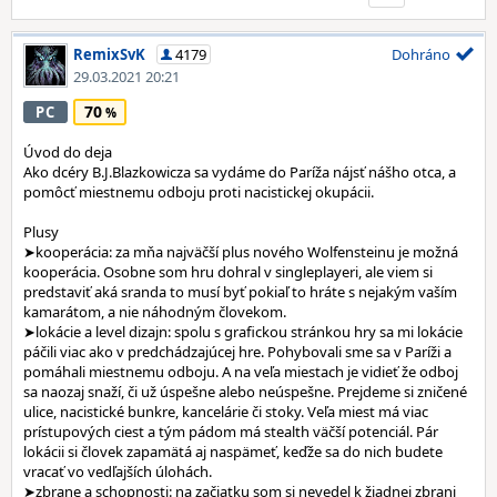
RemixSvK
4179
Dohráno
29.03.2021 20:21
70
PC
Úvod do deja
Ako dcéry B.J.Blazkowicza sa vydáme do Paríža nájsť nášho otca, a
pomôcť miestnemu odboju proti nacistickej okupácii.
Plusy
➤kooperácia: za mňa najväčší plus nového Wolfensteinu je možná
kooperácia. Osobne som hru dohral v singleplayeri, ale viem si
predstaviť aká sranda to musí byť pokiaľ to hráte s nejakým vaším
kamarátom, a nie náhodným človekom.
➤lokácie a level dizajn: spolu s grafickou stránkou hry sa mi lokácie
páčili viac ako v predchádzajúcej hre. Pohybovali sme sa v Paríži a
pomáhali miestnemu odboju. A na veľa miestach je vidieť že odboj
sa naozaj snaží, či už úspešne alebo neúspešne. Prejdeme si zničené
ulice, nacistické bunkre, kancelárie či stoky. Veľa miest má viac
prístupových ciest a tým pádom má stealth väčší potenciál. Pár
lokácii si človek zapamätá aj naspämeť, keďže sa do nich budete
vracať vo vedľajších úlohách.
➤zbrane a schopnosti: na začiatku som si nevedel k žiadnej zbrani