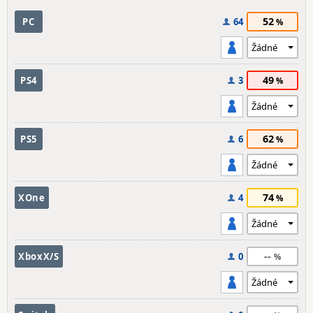
52
PC
64
49
PS4
3
62
PS5
6
74
XOne
4
--
XboxX/S
0