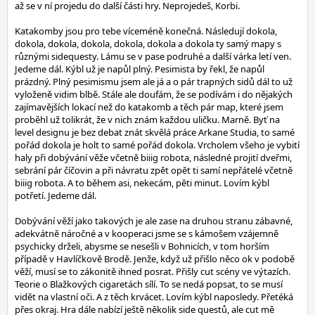
až se v ní projedu do další části hry. Neprojedeš, Korbi.
Katakomby jsou pro tebe víceméně konečná. Následují dokola,
dokola, dokola, dokola, dokola, dokola a dokola ty samý mapy s
různými sidequesty. Lámu se v pase podruhé a další várka letí ven.
Jedeme dál. Kýbl už je napůl plný. Pesimista by řekl, že napůl
prázdný. Plný pesimismu jsem ale já a o pár trapných sidů dál to už
vyloženě vidim blbě. Stále ale doufám, že se podívám i do nějakých
zajímavějších lokací než do katakomb a těch pár map, které jsem
proběhl už tolikrát, že v nich znám každou uličku. Marně. Byť na
level designu je bez debat znát skvělá práce Arkane Studia, to samé
pořád dokola je holt to samé pořád dokola. Vrcholem všeho je vybití
haly při dobývání věže včetně biiig robota, následné projití dveřmi,
sebrání pár číčovin a při návratu zpět opět ti samí nepřátelé včetně
biiig robota. A to během asi, nekecám, pěti minut. Lovím kýbl
potřetí. Jedeme dál.
Dobývání věží jako takových je ale zase na druhou stranu zábavné,
adekvátně náročné a v kooperaci jsme se s kámošem vzájemně
psychicky drželi, abysme se nesešli v Bohnicích, v tom horším
případě v Havlíčkově Brodě. Jenže, když už přišlo něco ok v podobě
věží, musí se to zákonitě ihned posrat. Přišly cut scény ve výtazích.
Teorie o Blažkových cigaretách sílí. To se nedá popsat, to se musí
vidět na vlastní oči. A z těch krvácet. Lovím kýbl naposledy. Přetéká
přes okraj. Hra dále nabízí ještě několik side questů, ale cut mě