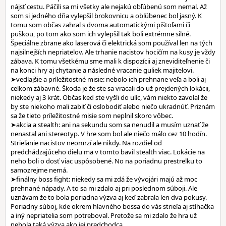
nájsť cestu. Páčili sa mi všetky ale nejakú obľúbenú som nemal. Až
som si jedného dňa vylepšil brokovnicu a obľúbenec bol jasný. K
tomu som občas zahral s dvoma automatickými pištoľami či
puškou, po tom ako som ich vylepšil tak boli extrémne silné.
Špeciálne zbrane ako laserová či elektrická som používal len na tých
najsilnejších nepriatelov. Ale trhanie nacistov hocičím na kusy je vždy
zábava. K tomu všetkému sme mali k dispozícii aj zneviditeľnenie či
na konci hry aj chytanie a následné vracanie guliek majitelovi.
➤vedlajšie a príležitostné misie: nebolo ich prehnane veľa a boli aj
celkom zábavné. Škoda je že ste sa vracali do už prejdených lokácii,
niekedy aj 3 krát. Občas ked ste vyšli do ulíc, vám niekto zavolal že
by ste niekoho mali zabiť či oslobodiť alebo niečo ukradnúť. Priznám
sa že tieto príležitostné misie som neplnil skoro vôbec.
➤akcia a stealth: ani na sekundu som sa nenudil a musím uznať že
nenastal ani stereotyp. V hre som bol ale niečo málo cez 10 hodín.
Strieľanie nacistov neomrzí ale nikdy. Na rozdiel od
predchádzajúceho dielu ma v tomto bavil stealth viac. Lokácie na
neho boli o dosť viac uspôsobené. No na poriadnu prestrelku to
samozrejme nemá.
➤finálny boss fight: niekedy sa mi zdá že vývojári majú až moc
prehnané nápady. A to sa mi zdalo aj pri poslednom súboji. Ale
uznávam že to bola poriadna výzva aj keď zabrala len dva pokusy.
Poriadny súboj, kde okrem hlavného bossa do vás strieľa aj stíhačka
a iný nepriatelia som potreboval. Pretože sa mi zdalo že hra už
nebola taká výzva ako jej predchodca.