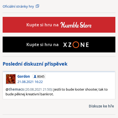
Oficiální stránky hry
Kupte
si hru na
Kupte
si hru na
Poslední diskuzní příspěvek
Gordon
8045
21.08.2021 16:22
@
themacs
(20.08.2021 21:50)
: Jestli to bude looter shooter, tak to
bude pěknej kreativní bankrot.
Diskuze ke hře