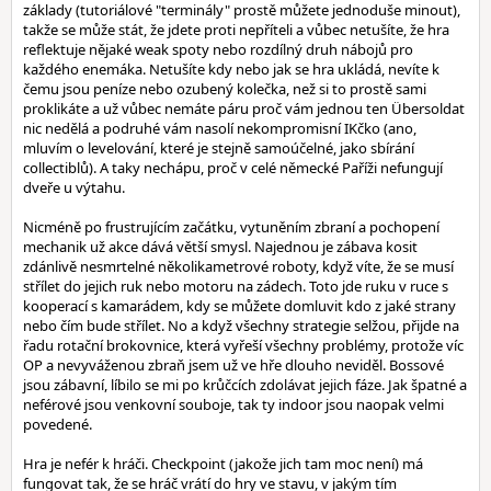
základy (tutoriálové "terminály" prostě můžete jednoduše minout),
takže se může stát, že jdete proti nepříteli a vůbec netušíte, že hra
reflektuje nějaké weak spoty nebo rozdílný druh nábojů pro
každého enemáka. Netušíte kdy nebo jak se hra ukládá, nevíte k
čemu jsou peníze nebo ozubený kolečka, než si to prostě sami
proklikáte a už vůbec nemáte páru proč vám jednou ten Übersoldat
nic nedělá a podruhé vám nasolí nekompromisní IKčko (ano,
mluvím o levelování, které je stejně samoúčelné, jako sbírání
collectiblů). A taky nechápu, proč v celé německé Paříži nefungují
dveře u výtahu.
Nicméně po frustrujícím začátku, vytuněním zbraní a pochopení
mechanik už akce dává větší smysl. Najednou je zábava kosit
zdánlivě nesmrtelné několikametrové roboty, když víte, že se musí
střílet do jejich ruk nebo motoru na zádech. Toto jde ruku v ruce s
kooperací s kamarádem, kdy se můžete domluvit kdo z jaké strany
nebo čím bude střílet. No a když všechny strategie selžou, přijde na
řadu rotační brokovnice, která vyřeší všechny problémy, protože víc
OP a nevyváženou zbraň jsem už ve hře dlouho neviděl. Bossové
jsou zábavní, líbilo se mi po krůčcích zdolávat jejich fáze. Jak špatné a
neférové jsou venkovní souboje, tak ty indoor jsou naopak velmi
povedené.
Hra je nefér k hráči. Checkpoint (jakože jich tam moc není) má
fungovat tak, že se hráč vrátí do hry ve stavu, v jakým tím