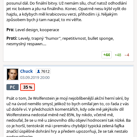
posunul dál. Do finální bitvy. Už nemám sílu, chuť natož odhodlání
jet nic bokem a jdu na finálního. Konec. Opatrně nesu kýbl vylít do
hajzlu, a kdybych měl krabicovou verzi, přihodím i ji. Nějakým
způsobem bych ji tam nacpal, to mi věřte.
Pro:
Level design, kooperace
Proti:
Levely, trapný "humor", repetitivnost, bullet sponge,
nesmyslný respawn....
+44
+48
−4
Chuck
7612
03.09.2019 20:00
35
PC
Psát o tom, že Wolfenstein je mojí nejoblíbenější akční herní sérií, by
už na úvod nemělo smysl, jelikož to bych omílal jen to, co řada z vás
už dobře ví. V předchozích komentářích, kdy ode mě jakýkoliv díl
Wolfensteina nedostal méně než 85%, by nikdo, včetně mě,
nedoufal, že se u mě u zánovního dílu objeví hodnocení tak nízké. Ba
co je horší, tentokrát má i premiéru chybějící typická zelená fajfka
značící úspěšné dohrání hry a předem upozorňuji, že se tak nestalo
nedopatřením.