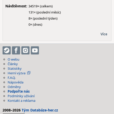
Návštěvnost:
34519× (celkem)
131× (poslední měsíc)
8× (poslední týden)
0× (dnes)
Více
O webu
Články
Statistiky
Herní výzva
F.A.Q.
Nápověda
Odměny
Podpořte nás
Podmínky užívání
Kontakt a reklama
2008–2026
Tým Databáze-her.cz