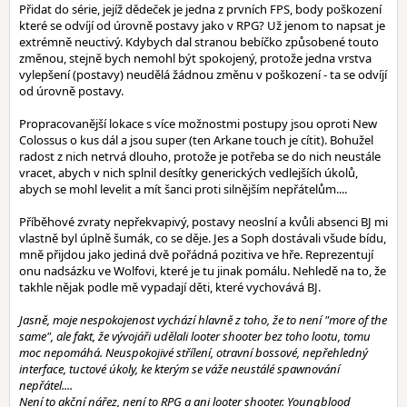
Přidat do série, jejíž dědeček je jedna z prvních FPS, body poškození
které se odvíjí od úrovně postavy jako v RPG? Už jenom to napsat je
extrémně neuctivý. Kdybych dal stranou bebíčko způsobené touto
změnou, stejně bych nemohl být spokojený, protože jedna vrstva
vylepšení (postavy) neudělá žádnou změnu v poškození - ta se odvíjí
od úrovně postavy.
Propracovanější lokace s více možnostmi postupy jsou oproti New
Colossus o kus dál a jsou super (ten Arkane touch je cítit). Bohužel
radost z nich netrvá dlouho, protože je potřeba se do nich neustále
vracet, abych v nich splnil desítky generických vedlejších úkolů,
abych se mohl levelit a mít šanci proti silnějším nepřátelům....
Příběhové zvraty nepřekvapivý, postavy neoslní a kvůli absenci BJ mi
vlastně byl úplně šumák, co se děje. Jes a Soph dostávali všude bídu,
mně přijdou jako jediná dvě pořádná pozitiva ve hře. Reprezentují
onu nadsázku ve Wolfovi, které je tu jinak pomálu. Nehledě na to, že
takhle nějak podle mě vypadají děti, které vychovává BJ.
Jasně, moje nespokojenost vychází hlavně z toho, že to není "more of the
same", ale fakt, že vývojáři udělali looter shooter bez toho lootu, tomu
moc nepomáhá. Neuspokojivé střílení, otravní bossové, nepřehledný
interface, tuctové úkoly, ke kterým se váže neustálé spawnování
nepřátel....
Není to akční nářez, není to RPG a ani looter shooter. Youngblood