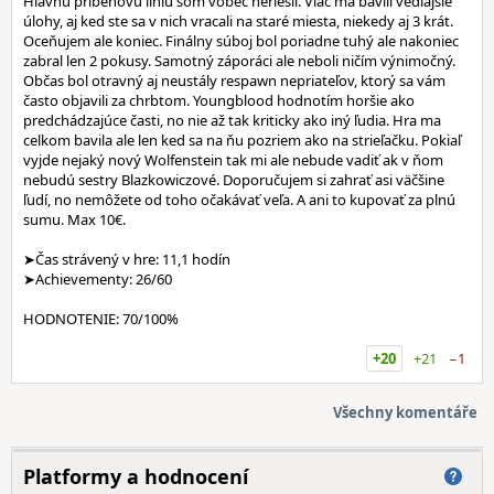
Hlavnú príbehovú líniu som vôbec neriešil. Viac ma bavili vedľajšie
úlohy, aj ked ste sa v nich vracali na staré miesta, niekedy aj 3 krát.
Oceňujem ale koniec. Finálny súboj bol poriadne tuhý ale nakoniec
zabral len 2 pokusy. Samotný záporáci ale neboli ničím výnimočný.
Občas bol otravný aj neustály respawn nepriateľov, ktorý sa vám
často objavili za chrbtom. Youngblood hodnotím horšie ako
predchádzajúce časti, no nie až tak kriticky ako iný ľudia. Hra ma
celkom bavila ale len ked sa na ňu pozriem ako na strieľačku. Pokiaľ
vyjde nejaký nový Wolfenstein tak mi ale nebude vadiť ak v ňom
nebudú sestry Blazkowiczové. Doporučujem si zahrať asi väčšine
ľudí, no nemôžete od toho očakávať veľa. A ani to kupovať za plnú
sumu. Max 10€.
➤Čas strávený v hre: 11,1 hodín
➤Achievementy: 26/60
HODNOTENIE: 70/100%
+20
+21
−1
Všechny komentáře
Platformy a hodnocení