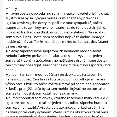
Mínusy
➤hlavné postavy: po celú hru som im nejako nevedel prísť na chuť.
Myslím si že by sa vývojári museli veľmi snažiť aby prekonali
B.J.Blazkowicza. Jeho dcéry mi prišli nie moc sympatické, občas
trápne a na to že nikdy nikoho nezabili, sa do toho dostali rýchlo.
Plus zdedili aj tradičnú Blazkowiczovú nezničiteľnosť. Na začiatku
som si zvolil Jess. Dostal som na výber nejaké základné úpravy a
neskôr už nič viac. Takže ma nebude mrzieť to, ked sa s dievčatami
už nestretnem.
➤hlavný záporáci: kvôli spojlerom ich nebudem moc opisovať.
Nebolo žiadným prekvapením ako sa to s nimi vyvinulo. Jeden
zomrel až trapným spôsobom, no našťastie s druhým sme dostali
celkom tuhý boss fight. Každopádne ničím zaujímavý záporáci v hre
neboli.
➤príbeh: ten sa mi moc nepáčil ani pri dvojke, ale teraz som ho
neriešil už vôbec. Celé hra sa točí okolo pomoci odboju a hľadaní
vášho otca. Chvíľu to začne byť zaujímavé pri spomínaní Laboratorii
X, keďže premýšľate čo by sa tam mohlo skrývať, no po tom ako
som sa tam dostal, som ostal riadne sklamaný.
➤humor: bohužiaľ som človek, ktorého rozosmeje málo vecí. Ale v
tejto hre som sa pousmial tak jeden krát. Toľko trápneho humoru
som už dlho nezažil. A všetko bolo zaklincovane, ked sa vám hra
načítala počas cesty výťahom. Vtedy vám na obrazovke začali vaše
postavy predvádzať rôzne detinské scény. Ako chápem že sú to