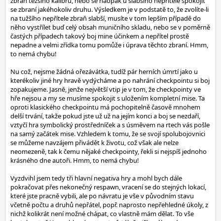
zbraň těžšího kalibru, nebo se naopak u slabšího nepřítele spokojit
se zbraní jakéhokoliv druhu. Výsledkem je v podstatě to, že zvolíte-li
na tužšího nepřítele zbraň slabší, musíte v tom lepším případě do
něho vystřílet buď celý obsah muničního skladu, nebo se v poměrně
častých případech takový boj mine účinkem a nepřítel prostě
nepadne a velmi zřídka tomu pomůže i úprava těchto zbraní. Hmm,
to nemá chybu!
Nu což, nejsme žádná ořezávátka, tudíž pár herních úmrtí jako u
kterékoliv jiné hry hravě vydýcháme a po nahrání checkpointu si boj
zopakujeme. Jasně, jenže největší vtip je v tom, že checkpointy ve
hře nejsou a my se musíme spokojit s uložením kompletní mise. Ta
oproti klasického checkpointu má pochopitelně časově mnohem
delší trvání, takže pokud jste už už na jejím konci a boj se nezdaří,
vztyčí hra symbolický prostředníček a s úsměvem na rtech vás pošle
na samý začátek mise. Vzhledem k tomu, že se svojí spolubojovnici
se můžeme navzájem přivádět k životu, což však ale nelze
neomezeně, tak k čemu nějaké checkpointy, řekli si nejspíš jednoho
krásného dne autoři. Hmm, to nemá chybu!
Vyzdvihl jsem tedy tři hlavní negativa hry a mohl bych dále
pokračovat přes nekonečný respawn, vracení se do stejných lokací,
které jste pracně vybili, ale po návratu je vše v původním stavu
včetně počtu a druhů nepřátel, popř. naprosto nepřehledné úkoly, z
nichž kolikrát není možné chápat, co vlastně mám dělat. To vše