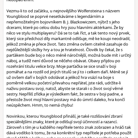
Vezmu-li to od začátku, u nejnovějšího Wolfensteina s názvem
Youngblood se poprvé nesetkáváme s legendárním a
nepřemožitelným bojovníkem B. J. Blazkowiczem, nýbrž s jeho
dcerami, které po celou dobu hry jsou hlavními aktérkami. Že by
něco ve stylu multiplayeru? Dá se to tak říct, a tak tento nový prvek,
který sice předchozí díly markantně odlišuje, mě ke koupi neodradil,
jelikož změna je přece život. Tato změna ovšem citelně zasahuje do
nejdůležitější složky hry a tou je hratelnost. Člověk by čekal, že s
parťákem bude boj o něco méně náročnější, možná bude mít i určitý
náboj, a tudíž není důvod se něčeho obávat. Obavy přijdou po
rozehrání titulu velice brzy. Moje parťačka se sice snaží v boji
pomáhat a na rozdíl od jiných titulů se jí to i celkem daří. Méně se jí
už ovšem daří v bojích odolávat a jelikož hra vsází na boje s
poměrně velkou početní převahou nepřátel, jste rádi, udržíte-li
naživu postavu svoji, natož, abyste se starali i o život svojí věrné
sestry. Nepříliš zřídka je výsledkem fakt, že sestra v boji padne, a
přestože život mojí hlavní postavy má do úmrtí daleko, hra končí
neúspěchem. Hmm, to nemá chybu!
Novinkou, kterou Youngblood přináší, je také rozlišování zbraní
speciálnějšími znaky, které je odlišují svojí účinností a razancí.
Zároveň s tím je u každého nepřítele tento znak zobrazen a hráči tak
dává vodítko k tomu, že na konkrétní typ nepřítele je potřeba použít