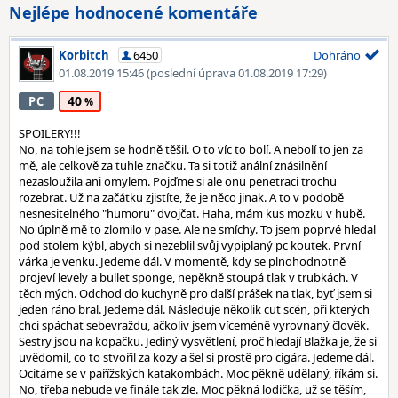
Nejlépe hodnocené komentáře
Korbitch
6450
Dohráno
01.08.2019 15:46
(poslední úprava 01.08.2019 17:29)
40
PC
SPOILERY!!!
No, na tohle jsem se hodně těšil. O to víc to bolí. A nebolí to jen za
mě, ale celkově za tuhle značku. Ta si totiž anální znásilnění
nezasloužila ani omylem. Pojďme si ale onu penetraci trochu
rozebrat. Už na začátku zjistíte, že je něco jinak. A to v podobě
nesnesitelného "humoru" dvojčat. Haha, mám kus mozku v hubě.
No úplně mě to zlomilo v pase. Ale ne smíchy. To jsem poprvé hledal
pod stolem kýbl, abych si nezeblil svůj vypiplaný pc koutek. První
várka je venku. Jedeme dál. V momentě, kdy se plnohodnotně
projeví levely a bullet sponge, nepěkně stoupá tlak v trubkách. V
těch mých. Odchod do kuchyně pro další prášek na tlak, byť jsem si
jeden ráno bral. Jedeme dál. Následuje několik cut scén, při kterých
chci spáchat sebevraždu, ačkoliv jsem víceméně vyrovnaný člověk.
Sestry jsou na kopačku. Jediný vysvětlení, proč hledají Blažka je, že si
uvědomil, co to stvořil za kozy a šel si prostě pro cigára. Jedeme dál.
Ocitáme se v pařížských katakombách. Moc pěkně udělaný, říkám si.
No, třeba nebude ve finále tak zle. Moc pěkná lodička, už se těším,