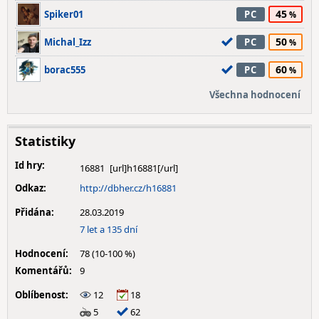
45
Spiker01
PC
50
Michal_Izz
PC
60
borac555
PC
Všechna hodnocení
Statistiky
Id hry:
16881
Odkaz:
http://dbher.cz/h16881
Přidána:
28.03.2019
7 let a 135 dní
Hodnocení:
78 (10-100 %)
Komentářů:
9
Oblíbenost:
12
18
5
62