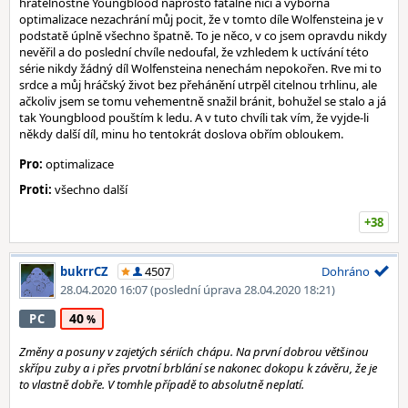
hratelnostně Youngblood naprosto fatálně ničí a výborná
optimalizace nezachrání můj pocit, že v tomto díle Wolfensteina je v
podstatě úplně všechno špatně. To je něco, v co jsem opravdu nikdy
nevěřil a do poslední chvíle nedoufal, že vzhledem k uctívání této
série nikdy žádný díl Wolfensteina nenechám nepokořen. Rve mi to
srdce a můj hráčský život bez přehánění utrpěl citelnou trhlinu, ale
ačkoliv jsem se tomu vehementně snažil bránit, bohužel se stalo a já
tak Youngblood pouštím k ledu. A v tuto chvíli tak vím, že vyjde-li
někdy další díl, minu ho tentokrát doslova obřím obloukem.
Pro:
optimalizace
Proti:
všechno další
+38
bukrrCZ
4507
Dohráno
28.04.2020 16:07
(poslední úprava 28.04.2020 18:21)
40
PC
Změny a posuny v zajetých sériích chápu. Na první dobrou většinou
skřípu zuby a i přes prvotní brblání se nakonec dokopu k závěru, že je
to vlastně dobře. V tomhle případě to absolutně neplatí.