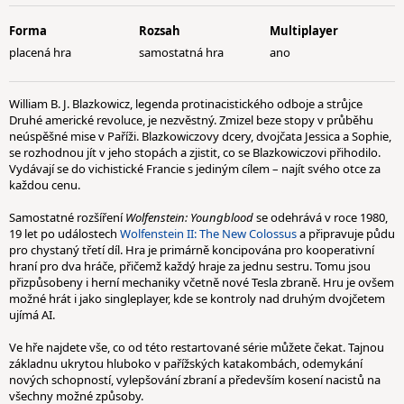
Forma
Rozsah
Multiplayer
placená hra
samostatná hra
ano
William B. J. Blazkowicz, legenda protinacistického odboje a strůjce
Druhé americké revoluce, je nezvěstný. Zmizel beze stopy v průběhu
neúspěšné mise v Paříži. Blazkowiczovy dcery, dvojčata Jessica a Sophie,
se rozhodnou jít v jeho stopách a zjistit, co se Blazkowiczovi přihodilo.
Vydávají se do vichistické Francie s jediným cílem – najít svého otce za
každou cenu.
Samostatné rozšíření
Wolfenstein: Youngblood
se odehrává v roce 1980,
19 let po událostech
Wolfenstein II: The New Colossus
a připravuje půdu
pro chystaný třetí díl. Hra je primárně koncipována pro kooperativní
hraní pro dva hráče, přičemž každý hraje za jednu sestru. Tomu jsou
přizpůsobeny i herní mechaniky včetně nové Tesla zbraně. Hru je ovšem
možné hrát i jako singleplayer, kde se kontroly nad druhým dvojčetem
ujímá AI.
Ve hře najdete vše, co od této restartované série můžete čekat. Tajnou
základnu ukrytou hluboko v pařížských katakombách, odemykání
nových schopností, vylepšování zbraní a především kosení nacistů na
všechny možné způsoby.