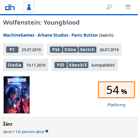
Wolfenstein: Youngblood
MachineGames
•
Arkane Studios
•
Panic Button
(Switch)
PC
25.07.2019
PS4
XOne
Switch
26.07.2019
Stadia
19.11.2019
PS5
XboxX/S
kompatibilní
54
Platformy
Žánr
akce
>
1st person akce