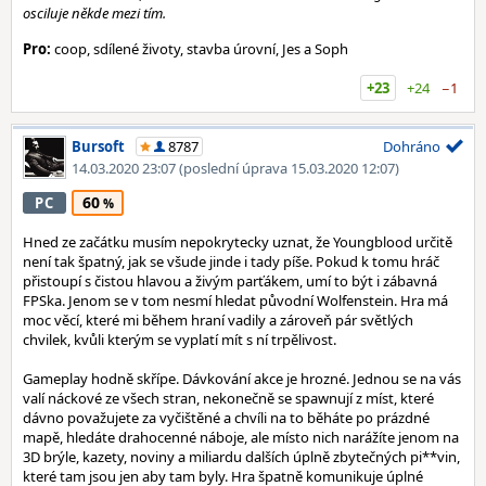
osciluje někde mezi tím.
Pro:
coop, sdílené životy, stavba úrovní, Jes a Soph
+23
+24
−1
Bursoft
8787
Dohráno
14.03.2020 23:07
(poslední úprava 15.03.2020 12:07)
60
PC
Hned ze začátku musím nepokrytecky uznat, že Youngblood určitě
není tak špatný, jak se všude jinde i tady píše. Pokud k tomu hráč
přistoupí s čistou hlavou a živým parťákem, umí to být i zábavná
FPSka. Jenom se v tom nesmí hledat původní Wolfenstein. Hra má
moc věcí, které mi během hraní vadily a zároveň pár světlých
chvilek, kvůli kterým se vyplatí mít s ní trpělivost.
Gameplay hodně skřípe. Dávkování akce je hrozné. Jednou se na vás
valí náckové ze všech stran, nekonečně se spawnují z míst, které
dávno považujete za vyčištěné a chvíli na to běháte po prázdné
mapě, hledáte drahocenné náboje, ale místo nich narážíte jenom na
3D brýle, kazety, noviny a miliardu dalších úplně zbytečných pi**vin,
které tam jsou jen aby tam byly. Hra špatně komunikuje úplné