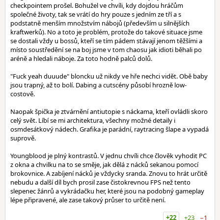
checkpointem prošel. Bohužel ve chvíli, kdy dojdou hráčům
společné životy, tak se vrátí do hry pouze s jedním ze tří a s
podstatně menším množstvím nábojů (především u silnějších
kraftwerků). No a toto je problém, protože do takové situace jsme
se dostali vždy u bossů, kteří se tím pádem stávají jenom těžšími a
místo soustředění se na boj jsme v tom chaosu jak idioti běhali po
aréně a hledali náboje. Za toto hodně palců dolů.
"Fuck yeah duuude" bloncku už nikdy ve hře nechci vidět. Obě baby
jsou trapný, až to bolí. Dabing a cutscény působí hrozně low-
costově.
Naopak špička je ztvárnění antiutopie s náckama, kteří ovládli skoro
celý svět. Líbí se mi architektura, všechny možné detaily i
osmdesátkový nádech. Grafika je parádní, raytracing šlape a vypadá
suprově.
Youngblood je plný kontrastů. V jednu chvíli chce člověk vyhodit PC
z okna a chvilku na to se směje, jak dělá z nácků sekanou pomocí
brokovnice. A zabíjení nácků je vždycky sranda. Znovu to hrát určitě
nebudu a další díl bych prosil zase čistokrevnou FPS než tento
slepenec žánrů a vykrádačku her, které jsou na podobný gameplay
lépe připravené, ale zase takový průser to určitě není.
+22
+23
−1