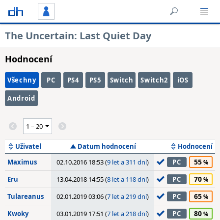
The Uncertain: Last Quiet Day
Hodnocení
Všechny
PC
PS4
PS5
Switch
Switch2
iOS
Android
Uživatel
Datum hodnocení
Hodnocení
55
Maximus
02.10.2016 18:53 (
9 let a 311 dní
)
PC
70
Eru
13.04.2018 14:55 (
8 let a 118 dní
)
PC
65
Tulareanus
02.01.2019 03:06 (
7 let a 219 dní
)
PC
80
Kwoky
03.01.2019 17:51 (
7 let a 218 dní
)
PC