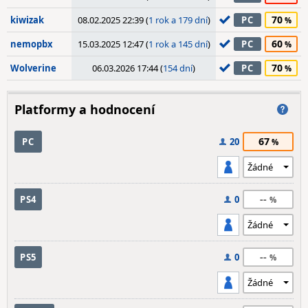
70
kiwizak
08.02.2025 22:39 (
1 rok a 179 dní
)
PC
60
nemopbx
15.03.2025 12:47 (
1 rok a 145 dní
)
PC
70
Wolverine
06.03.2026 17:44 (
154 dní
)
PC
Platformy a hodnocení
67
PC
20
--
PS4
0
--
PS5
0