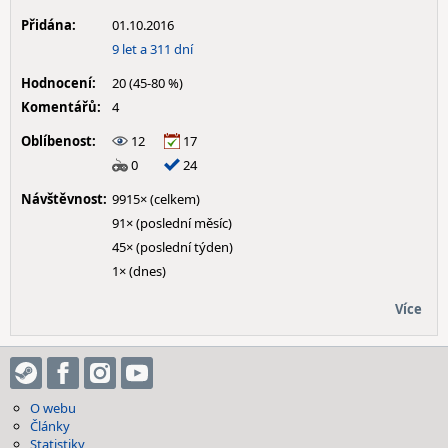
Přidána:
01.10.2016
9 let a 311 dní
Hodnocení:
20 (45-80 %)
Komentářů:
4
Oblíbenost:
12
17
0
24
Návštěvnost:
9915× (celkem)
91× (poslední měsíc)
45× (poslední týden)
1× (dnes)
Více
O webu
Články
Statistiky