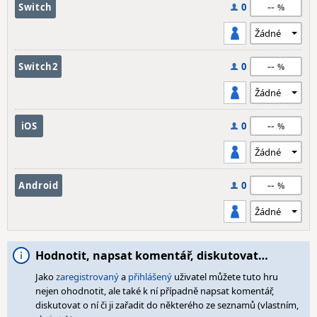
--
Switch
0
--
Switch2
0
--
iOS
0
--
Android
0
Hodnotit, napsat komentář, diskutovat…
Jako
zaregistrovaný
a
přihlášený
uživatel můžete tuto hru
nejen ohodnotit, ale také k ní případně napsat komentář,
diskutovat o ní či ji zařadit do některého ze seznamů (vlastním,