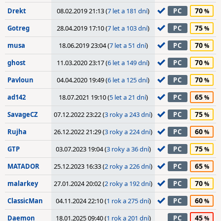
70
Drekt
08.02.2019 21:13 (
7 let a 181 dní
)
PC
75
Gotreg
28.04.2019 17:10 (
7 let a 103 dní
)
PC
70
musa
18.06.2019 23:04 (
7 let a 51 dní
)
PC
70
ghost
11.03.2020 23:17 (
6 let a 149 dní
)
PC
70
Pavloun
04.04.2020 19:49 (
6 let a 125 dní
)
PC
65
ad142
18.07.2021 19:10 (
5 let a 21 dní
)
PC
75
SavageCZ
07.12.2022 23:22 (
3 roky a 243 dní
)
PC
60
Rujha
26.12.2022 21:29 (
3 roky a 224 dní
)
PC
75
GTP
03.07.2023 19:04 (
3 roky a 36 dní
)
PC
65
MATADOR
25.12.2023 16:33 (
2 roky a 226 dní
)
PC
70
malarkey
27.01.2024 20:02 (
2 roky a 192 dní
)
PC
60
ClassicMan
04.11.2024 22:10 (
1 rok a 275 dní
)
PC
45
Daemon
18.01.2025 09:40 (
1 rok a 201 dní
)
PC