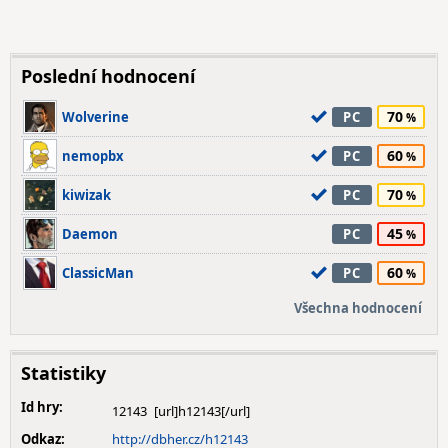
Poslední hodnocení
70
Wolverine
PC
60
nemopbx
PC
70
kiwizak
PC
45
Daemon
PC
60
ClassicMan
PC
Všechna hodnocení
Statistiky
Id hry:
12143
Odkaz:
http://dbher.cz/h12143