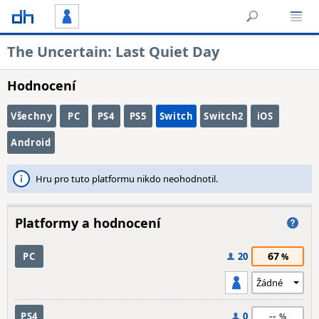
The Uncertain: Last Quiet Day
Hodnocení
Všechny
PC
PS4
PS5
Switch
Switch2
iOS
Android
Hru pro tuto platformu nikdo neohodnotil.
Platformy a hodnocení
67
PC
20
--
PS4
0