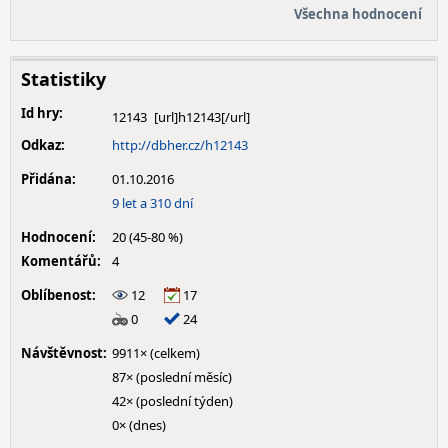
Všechna hodnocení
Statistiky
Id hry:
12143
Odkaz:
http://dbher.cz/h12143
Přidána:
01.10.2016
9 let a 310 dní
Hodnocení:
20 (45-80 %)
Komentářů:
4
Oblíbenost:
12
17
0
24
Návštěvnost:
9911× (celkem)
87× (poslední měsíc)
42× (poslední týden)
0× (dnes)