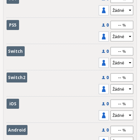
--
PS5
0
--
Switch
0
--
Switch2
0
--
iOS
0
--
Android
0