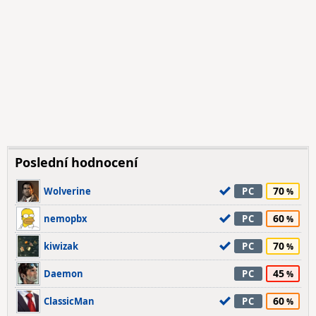
Poslední hodnocení
70
Wolverine
PC
60
nemopbx
PC
70
kiwizak
PC
45
Daemon
PC
60
ClassicMan
PC