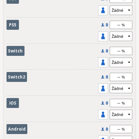
--
PS5
0
--
Switch
0
--
Switch2
0
--
iOS
0
--
Android
0