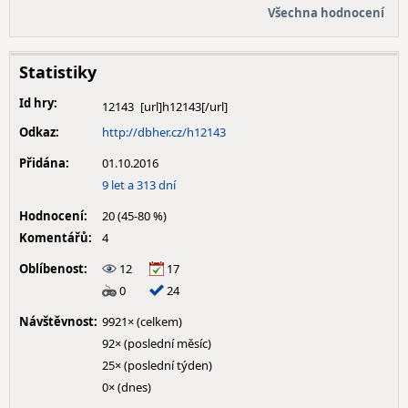
Všechna hodnocení
Statistiky
Id hry:
12143
Odkaz:
http://dbher.cz/h12143
Přidána:
01.10.2016
9 let a 313 dní
Hodnocení:
20 (45-80 %)
Komentářů:
4
Oblíbenost:
12
17
0
24
Návštěvnost:
9921× (celkem)
92× (poslední měsíc)
25× (poslední týden)
0× (dnes)