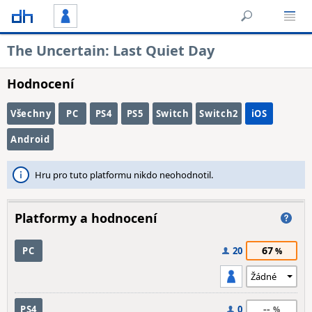
The Uncertain: Last Quiet Day
Hodnocení
Všechny
PC
PS4
PS5
Switch
Switch2
iOS
Android
Hru pro tuto platformu nikdo neohodnotil.
Platformy a hodnocení
67
PC
20
--
PS4
0