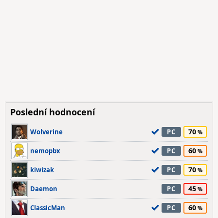
Poslední hodnocení
70
Wolverine
PC
60
nemopbx
PC
70
kiwizak
PC
45
Daemon
PC
60
ClassicMan
PC