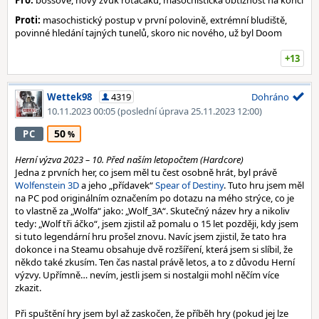
Pro:
bossové, nový zvuk rotačáku, masochistická obtížnost na konci
Proti:
masochistický postup v první polovině, extrémní bludiště,
povinné hledání tajných tunelů, skoro nic nového, už byl Doom
+13
Wettek98
4319
Dohráno
10.11.2023 00:05
(poslední úprava 25.11.2023 12:00)
50
PC
Herní výzva 2023 – 10. Před naším letopočtem (Hardcore)
Jedna z prvních her, co jsem měl tu čest osobně hrát, byl právě
Wolfenstein 3D
a jeho „přídavek“
Spear of Destiny
. Tuto hru jsem měl
na PC pod originálním označením po dotazu na mého strýce, co je
to vlastně za „Wolfa“ jako: „Wolf_3A“. Skutečný název hry a nikoliv
tedy: „Wolf tři áčko“, jsem zjistil až pomalu o 15 let později, kdy jsem
si tuto legendární hru prošel znovu. Navíc jsem zjistil, že tato hra
dokonce i na Steamu obsahuje dvě rozšíření, která jsem si slíbil, že
někdo také zkusím. Ten čas nastal právě letos, a to z důvodu Herní
výzvy. Upřímně… nevím, jestli jsem si nostalgii mohl něčím více
zkazit.
Při spuštění hry jsem byl až zaskočen, že příběh hry (pokud jej lze