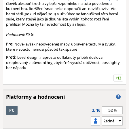
člověk alespoň trochu vylepšil vzpomínku na tuto povedenou
kultovní hru. Rozšíření snad nelze doporučit ani nováčkovi v této
herní sérii (pokud nějací jsou) a už vůbec ne fanouškovi této herní
série, který stejně jako já dlouhá léta vydání tohoto rozšíření
přehlížel. Možná by ta nevědomost byla i lepší.
Hodnocení: 50 %
Pro:
Nové (avšak nepovedené) mapy, upravené textury a zvuky,
které v součtu nemusí působit tak špatně
Proti:
Level design, naprosto odfláknutý příběh doslova
okopírovaný z původní hry, zbytečně vysoká obtížnost, bossfighty
bez nápadu
+13
Platformy a hodnocení
52
PC
16