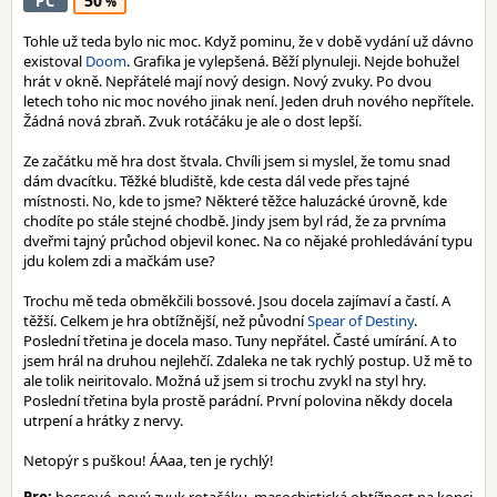
50
PC
Tohle už teda bylo nic moc. Když pominu, že v době vydání už dávno
existoval
Doom
. Grafika je vylepšená. Běží plynuleji. Nejde bohužel
hrát v okně. Nepřátelé mají nový design. Nový zvuky. Po dvou
letech toho nic moc nového jinak není. Jeden druh nového nepřítele.
Žádná nová zbraň. Zvuk rotáčáku je ale o dost lepší.
Ze začátku mě hra dost štvala. Chvíli jsem si myslel, že tomu snad
dám dvacítku. Těžké bludiště, kde cesta dál vede přes tajné
místnosti. No, kde to jsme? Některé těžce haluzácké úrovně, kde
chodíte po stále stejné chodbě. Jindy jsem byl rád, že za prvníma
dveřmi tajný průchod objevil konec. Na co nějaké prohledávání typu
jdu kolem zdi a mačkám use?
Trochu mě teda obměkčili bossové. Jsou docela zajímaví a častí. A
těžší. Celkem je hra obtížnější, než původní
Spear of Destiny
.
Poslední třetina je docela maso. Tuny nepřátel. Časté umírání. A to
jsem hrál na druhou nejlehčí. Zdaleka ne tak rychlý postup. Už mě to
ale tolik neiritovalo. Možná už jsem si trochu zvykl na styl hry.
Poslední třetina byla prostě parádní. První polovina někdy docela
utrpení a hrátky z nervy.
Netopýr s puškou! ÁAaa, ten je rychlý!