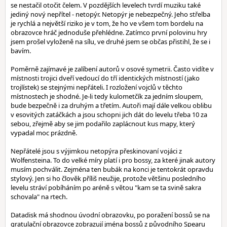
se nestačil otočit čelem. V pozdějších levelech tvrdí muziku také
jediný nový nepřítel - netopýr. Netopýr je nebezpečný. Jeho střelba
je rychlá a největší riziko je v tom, že ho ve všem tom bordelu na
obrazovce hráč jednoduše přehlédne. Zatímco první polovinu hry
jsem prošel vyloženě na sílu, ve druhé jsem se občas přistihl, že se i
bavím.
Poměrně zajímavé je zalíbení autorů v osové symetrii. Často vidíte v
místnosti trojici dveří vedoucí do tří identických místností (jako
trojlístek) se stejnými nepřáteli. I rozložení vojclů v těchto
místnostech je shodné. Je-li tedy kulometčík za jedním sloupem,
bude bezpečně i za druhým a třetím. Autoři mají dále velkou oblibu
v esovitých zatáčkách a jsou schopni jich dát do levelu třeba 10 za
sebou, zřejmě aby se jim podařilo zaplácnout kus mapy, který
vypadal moc prázdně.
Nepřátelé jsou s výjimkou netopýra přeskinovaní vojáci z
Wolfensteina. To do velké míry platí i pro bossy, za které jinak autory
musím pochválit. Zejména ten bubák na konci je tentokrát opravdu
stylový. Jen si ho člověk příliš neužije, protože většinu posledního
levelu stráví pobíháním po aréně s větou "kam se ta svině sakra
schovala" na rtech.
Datadisk má shodnou úvodní obrazovku, po poražení bossů se na
gratulační obrazovce zobrazují jména bossů z původního Spearu