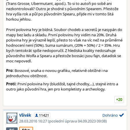
(Trans Grosse, Ubermutant, apod.). To si to autoři po sobě ani
nezkontrolovali? Outro je shodné s původním Spearem. Přestože
hra vyšla rok a půl po původním Spearu, přijde mi v tomto šitá
horkou jehlou.
První polovina hry je bídná. Soubor chodeb a secretů je nasypán do
mapy bez ladu a skladu. První polovinu hry vidím na 20%. Druhá
polovina hry je výrazně lepší, přesto to však na víc než na průměrné
hodnocení není (50%). Suma sumárum, (20% + 50%) / 2 = 35%. Hru
bych tentokrát spíše nedoporučil. Z hlediska kvality nedosahuje
původního Wolfa a Spearu a přestože bossáci jsou fajn, datadisk se
moc nepovedl.
Pro:
Bossové, snaha o novou grafiku, relativně obtížné i na
jednoduchou obtížnost.
Proti:
První polovina hry (bludiště, tajné chodby,...), stejné intro a
outro jako původní hra, jen pro kompletisty a archeology.
+20
Všivák
11421
Dohráno
28.03.2016 16:27
(poslední úprava 04.09.2023 09:08)