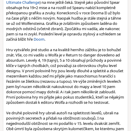
Ultimate Challenge
) na mne ještě čeká. Stejně jako původní Spear
obsahuje hra 19+2 mise a na rozdíl od Spearu nabízí kompletně
překopanou grafiku a zvuky. Koneckonců v roce Dooma II už bylo
na čase přijít s něčím novým. Naopak hudba je stále stejná a táhne
se už od Wolfensteina. Grafika je zvláštním způsobem laděna do
modrých odstínů (včetně zbraní). Zpočátku mi vadila, ale nakonec
jsem si na ni zvykl. Poslední level je opravdu stylový a vzhledem se
začíná blížit hře
Doom
.
Hru vytvářelo jiné studio a na kvalitě herního zážitku je to bohužel
znát. Vše, co mi vadilo u Wolfa je v Return to danger dovedeno ad
absurdum. Levely 4, 19 (tajný), 5 a 10 obsahují průchody a povinné
klíče v tajných chodbách, což považuji za obrovskou chybu level
designu. V první polovině hry jsou levely dlouhé a spletité a zkoušet
mezerníkem každou zeď mi přijde jako masochismus hraničící s
řezáním se žiletkou (rezavou a tupou). Ve výše zmíněných levelech
jsem byl nucen několikrát nakouknout do mapy a level 10 jsem
dokonce pomocí mapy dohrál. A i tak jsem několikrát zabloudil.
První polovina hry mi přijde jako pokus studentíků, kteří se nějakým
způsobem dostali k editoru Wolfa a rozhodli se ho testovat.
Ve druhé polovině hry ubrali autoři na spletitosti levelů, ubrali na
povinných secretech a přidali na obtížnosti soubojů. I na
nejjednodušší obtížnost se mi podařilo v 15. levelu dvakrát zemřít.
Obě úmrtí byla způsobena skrytým kulometčíkem, ke kterému jsem