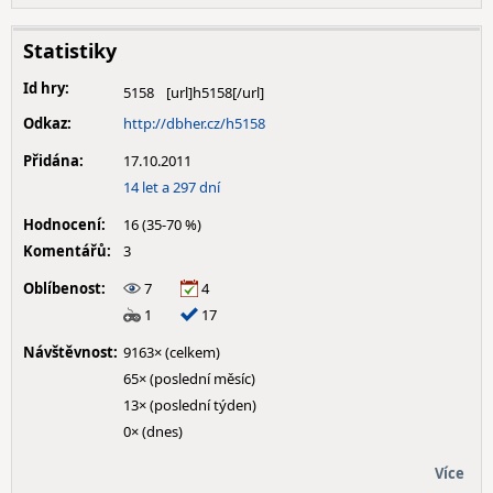
Statistiky
Id hry:
5158
Odkaz:
http://dbher.cz/h5158
Přidána:
17.10.2011
14 let a 297 dní
Hodnocení:
16 (35-70 %)
Komentářů:
3
Oblíbenost:
7
4
1
17
Návštěvnost:
9163× (celkem)
65× (poslední měsíc)
13× (poslední týden)
0× (dnes)
Více