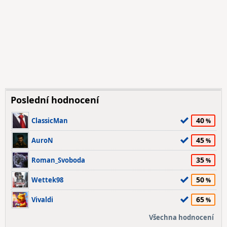
Poslední hodnocení
40
ClassicMan
45
AuroN
35
Roman_Svoboda
50
Wettek98
65
Vivaldi
Všechna hodnocení