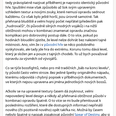
tedy právoplatně nazývat příběhem) je naprosto identický původní
hře. Spuštění mise však způsobilo až šok svým upraveným
vzhledem textur a novými zvuky, které nemusí opravdu sednout
každému. Co však bylo ještě horší, jsou úrovně samotné. Tak
přehnaná bludiště a velmi hojný počet nepřátel (především pak
„hudrovačů“, čti původně silných modrých vojáků) i na nižší
obtížnosti mohou v kombinaci znamenat opravdu značnou
komplikaci pro dobrovolný postup dále. O to více, pokud po
hodinách bloudění zjistíte, že level nelze dohrát bez nalezení tajné
místnosti. Ano, vím že i v
původní hře
se něco podobného
vyskytovalo, ale tady jde hra do extrému. Korunu tomu dává level,
který je složen jen a pouze z tajných chodeb. To už bych považoval
opravdu za výsměch od vývojářů.
Co se týče bossfightů, nebo pro mě tradičních „báb na konci levelu“,
ty působí často velmi stroze. Bez jediné špetky originálního nápadu,
kterému odpovídá i chybný popisek v příběhových dokumentech,
ve kterých nejsou upravena ani jména jednotlivých nových bossů.
Ačkoliv se na upravené textury časem dá zvyknout, velmi
nepovedený level design a někdy až přehnaná obtížnost působí v
kombinaci opravdu špatně. O to více se mi bude přemlouvat k
poslednímu rozšíření, které dle dostupných informací nepřináší
nového (čti pozitivně nového) opět takřka nic. Možná by časem
nebylo špatné si naopak zopakovat původní
Spear of Destiny
, aby si