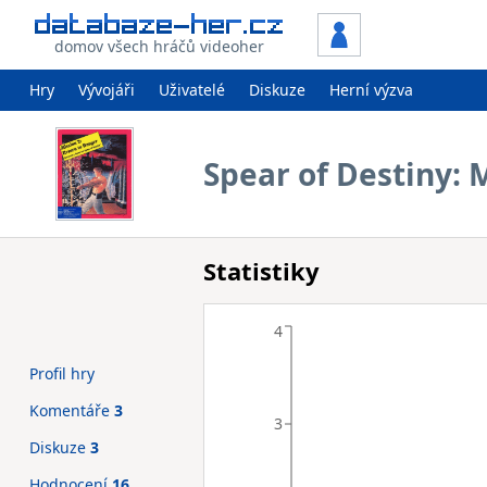
domov všech hráčů videoher
Hry
Vývojáři
Uživatelé
Diskuze
Herní výzva
Spear of Destiny: 
Statistiky
4
Profil hry
Komentáře
3
3
Diskuze
3
Hodnocení
16