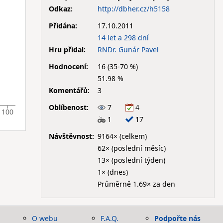
Odkaz:
http://dbher.cz/h5158
Přidána:
17.10.2011
14 let a 298 dní
Hru přidal:
RNDr. Gunár Pavel
Hodnocení:
16 (35-70 %)
51.98 %
Komentářů:
3
Oblíbenost:
7
4
100
1
17
Návštěvnost:
9164× (celkem)
62× (poslední měsíc)
13× (poslední týden)
1× (dnes)
Průměrně 1.69× za den
O webu
F.A.Q.
Podpořte nás