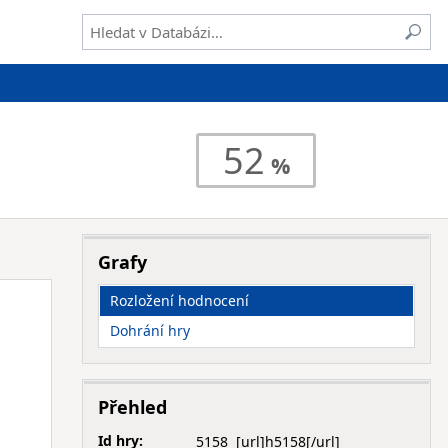
52
Grafy
Rozložení hodnocení
Dohrání hry
Přehled
Id hry:
5158