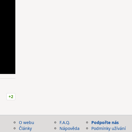
+2
O webu
F.A.Q.
Podpořte nás
Články
Nápověda
Podmínky užívání