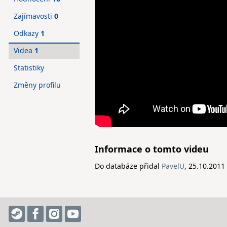
Zajímavosti
0
Odkazy
1
Videa
1
Statistiky
Změny profilu
Informace o tomto videu
Do databáze přidal
PavelU
, 25.10.2011