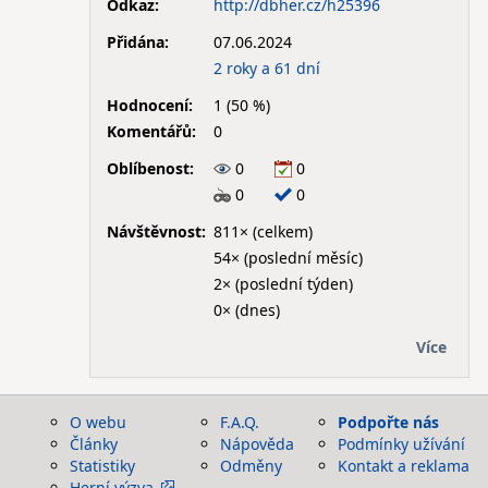
Odkaz:
http://dbher.cz/h25396
Přidána:
07.06.2024
2 roky a 61 dní
Hodnocení:
1 (50 %)
Komentářů:
0
Oblíbenost:
0
0
0
0
Návštěvnost:
811× (celkem)
54× (poslední měsíc)
2× (poslední týden)
0× (dnes)
Více
O webu
F.A.Q.
Podpořte nás
Články
Nápověda
Podmínky užívání
Statistiky
Odměny
Kontakt a reklama
Herní výzva