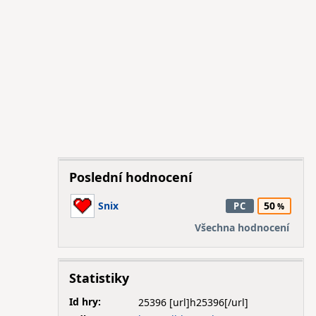
Poslední hodnocení
Snix
50
PC
Všechna hodnocení
Statistiky
Id hry:
25396