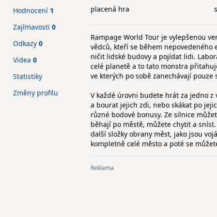
placená hra
Hodnocení
1
Zajímavosti
0
Rampage World Tour je vylepšenou ver
Odkazy
0
vědců, kteří se během nepovedeného exp
ničit lidské budovy a pojídat lidi. Lab
Videa
0
celé planetě a to tato monstra přitahuj
ve kterých po sobě zanechávají pouze 
Statistiky
Změny profilu
V každé úrovni budete hrát za jedno z 
a bourat jejich zdi, nebo skákat po jej
různé bodové bonusy. Ze silnice můžete 
běhají po městě, můžete chytit a sníst. 
další složky obrany měst, jako jsou voj
kompletně celé město a poté se můžet