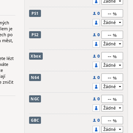
--
0
PS1
aných
ílem je
--
tech po
0
PS2
h měst,
--
0
Xbox
te lézt
áváte
ce
ají
--
0
N64
 zničit
--
0
NGC
--
0
GBC