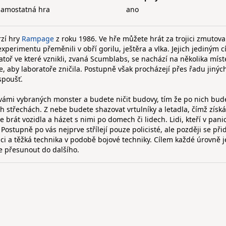
samostatná hra
ano
zí hry
Rampage
z roku 1986. Ve hře můžete hrát za trojici zmutov
erimentu přeměnili v obří gorilu, ještěra a vlka. Jejich jediným c
oratoř ve které vznikli, zvaná Scumblabs, se nachází na několika mís
e, aby laboratoře zničila. Postupně však procházejí přes řadu jinýc
spoušť.
vámi vybraných monster a budete ničit budovy, tím že po nich bude
ich střechách. Z nebe budete shazovat vrtulníky a letadla, čímž získ
brát vozidla a házet s nimi po domech či lidech. Lidi, kteří v pani
Postupně po vás nejprve střílejí pouze policisté, ale později se přid
áci a těžká technika v podobě bojové techniky. Cílem každé úrovně je
e přesunout do dalšího.