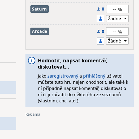
--
0
Saturn
--
0
Arcade
Hodnotit, napsat komentář,
diskutovat…
Jako
zaregistrovaný
a
přihlášený
uživatel
můžete tuto hru nejen ohodnotit, ale také k
ní případně napsat komentář, diskutovat o
ní či ji zařadit do některého ze seznamů
(vlastním, chci atd.).