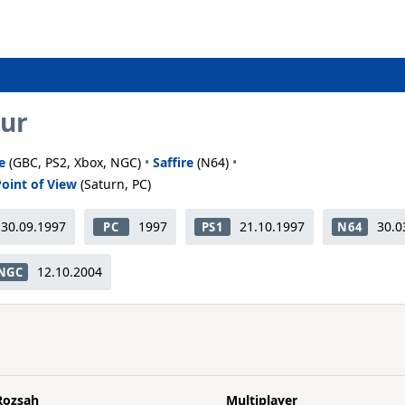
ur
e
(GBC, PS2, Xbox, NGC)
•
Saffire
(N64)
•
Point of View
(Saturn, PC)
30.09.1997
1997
21.10.1997
30.0
PC
PS1
N64
12.10.2004
NGC
Rozsah
Multiplayer