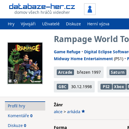
domov všech hráčů videoher
Hry
Vývojáři
Uživatelé
Diskuze
Herní výzva
Rampage World To
Game Refuge
•
Digital Eclipse Softwar
Midway Home Entertainment
(PS1)
•
březen 1997
Arcade
Saturn
30.12.1998
GBC
PS2
Xbox
Žánr
Profil hry
akce
>
arkáda
Komentáře
0
Diskuze
0
Forma