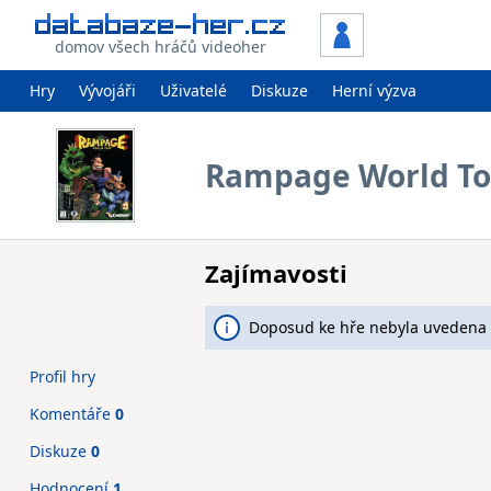
domov všech hráčů videoher
Hry
Vývojáři
Uživatelé
Diskuze
Herní výzva
Rampage World To
Zajímavosti
Doposud ke hře nebyla uvedena 
Profil hry
Komentáře
0
Diskuze
0
Hodnocení
1