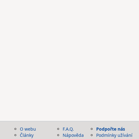
O webu
F.A.Q.
Podpořte nás
Články
Nápověda
Podmínky užívání