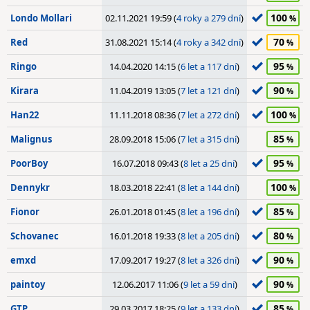
100
Londo Mollari
02.11.2021 19:59 (
4 roky a 279 dní
)
70
Red
31.08.2021 15:14 (
4 roky a 342 dní
)
95
Ringo
14.04.2020 14:15 (
6 let a 117 dní
)
90
Kirara
11.04.2019 13:05 (
7 let a 121 dní
)
100
Han22
11.11.2018 08:36 (
7 let a 272 dní
)
85
Malignus
28.09.2018 15:06 (
7 let a 315 dní
)
95
PoorBoy
16.07.2018 09:43 (
8 let a 25 dní
)
100
Dennykr
18.03.2018 22:41 (
8 let a 144 dní
)
85
Fionor
26.01.2018 01:45 (
8 let a 196 dní
)
80
Schovanec
16.01.2018 19:33 (
8 let a 205 dní
)
90
emxd
17.09.2017 19:27 (
8 let a 326 dní
)
90
paintoy
12.06.2017 11:06 (
9 let a 59 dní
)
85
GTP
29.03.2017 18:25 (
9 let a 133 dní
)