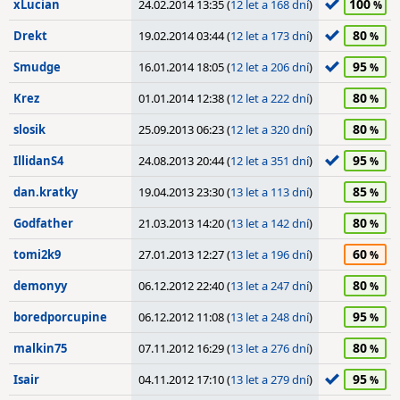
100
xLucian
24.02.2014 13:35 (
12 let a 168 dní
)
80
Drekt
19.02.2014 03:44 (
12 let a 173 dní
)
95
Smudge
16.01.2014 18:05 (
12 let a 206 dní
)
80
Krez
01.01.2014 12:38 (
12 let a 222 dní
)
80
slosik
25.09.2013 06:23 (
12 let a 320 dní
)
95
IllidanS4
24.08.2013 20:44 (
12 let a 351 dní
)
85
dan.kratky
19.04.2013 23:30 (
13 let a 113 dní
)
80
Godfather
21.03.2013 14:20 (
13 let a 142 dní
)
60
tomi2k9
27.01.2013 12:27 (
13 let a 196 dní
)
80
demonyy
06.12.2012 22:40 (
13 let a 247 dní
)
95
boredporcupine
06.12.2012 11:08 (
13 let a 248 dní
)
80
malkin75
07.11.2012 16:29 (
13 let a 276 dní
)
95
Isair
04.11.2012 17:10 (
13 let a 279 dní
)