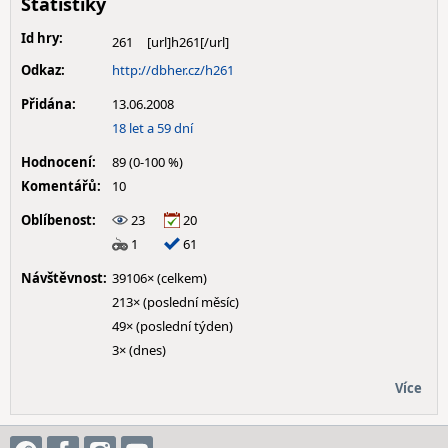
Statistiky
Id hry:
261
Odkaz:
http://dbher.cz/h261
Přidána:
13.06.2008
18 let a 59 dní
Hodnocení:
89 (0-100 %)
Komentářů:
10
Oblíbenost:
23
20
1
61
Návštěvnost:
39106× (celkem)
213× (poslední měsíc)
49× (poslední týden)
3× (dnes)
Více