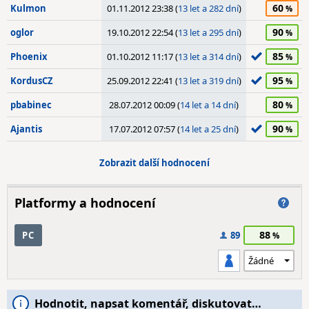
60
Kulmon
01.11.2012 23:38 (
13 let a 282 dní
)
90
oglor
19.10.2012 22:54 (
13 let a 295 dní
)
85
Phoenix
01.10.2012 11:17 (
13 let a 314 dní
)
95
KordusCZ
25.09.2012 22:41 (
13 let a 319 dní
)
80
pbabinec
28.07.2012 00:09 (
14 let a 14 dní
)
90
Ajantis
17.07.2012 07:57 (
14 let a 25 dní
)
Zobrazit další hodnocení
Platformy a hodnocení
88
PC
89
Hodnotit, napsat komentář, diskutovat…