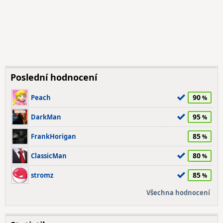
Poslední hodnocení
90
Peach
95
DarkMan
85
FrankHorigan
80
ClassicMan
85
stromz
Všechna hodnocení