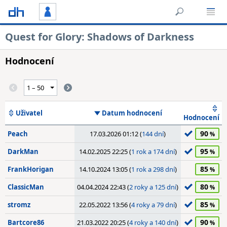
Quest for Glory: Shadows of Darkness
Hodnocení
Uživatel
Datum hodnocení
Hodnocení
90
Peach
17.03.2026 01:12 (
144 dní
)
95
DarkMan
14.02.2025 22:25 (
1 rok a 174 dní
)
85
FrankHorigan
14.10.2024 13:05 (
1 rok a 298 dní
)
80
ClassicMan
04.04.2024 22:43 (
2 roky a 125 dní
)
85
stromz
22.05.2022 13:56 (
4 roky a 79 dní
)
90
Bartcore86
21.03.2022 20:25 (
4 roky a 140 dní
)