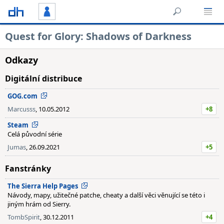
Quest for Glory: Shadows of Darkness
Odkazy
Digitální distribuce
GOG.com
Marcusss
, 10.05.2012
+8
Steam
Celá původní série
Jumas
, 26.09.2021
+5
Fanstránky
The Sierra Help Pages
Návody, mapy, užitečné patche, cheaty a další věci věnující se této i
jiným hrám od Sierry.
TombSpirit
, 30.12.2011
+4