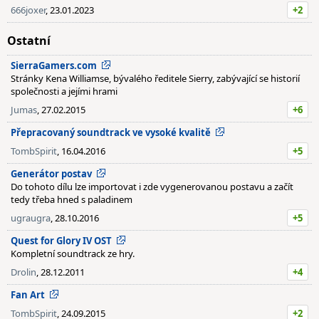
666joxer
, 23.01.2023
+2
Ostatní
SierraGamers.com
Stránky Kena Williamse, bývalého ředitele Sierry, zabývající se historií
společnosti a jejími hrami
Jumas
, 27.02.2015
+6
Přepracovaný soundtrack ve vysoké kvalitě
TombSpirit
, 16.04.2016
+5
Generátor postav
Do tohoto dílu lze importovat i zde vygenerovanou postavu a začít
tedy třeba hned s paladinem
ugraugra
, 28.10.2016
+5
Quest for Glory IV OST
Kompletní soundtrack ze hry.
Drolin
, 28.12.2011
+4
Fan Art
TombSpirit
, 24.09.2015
+2