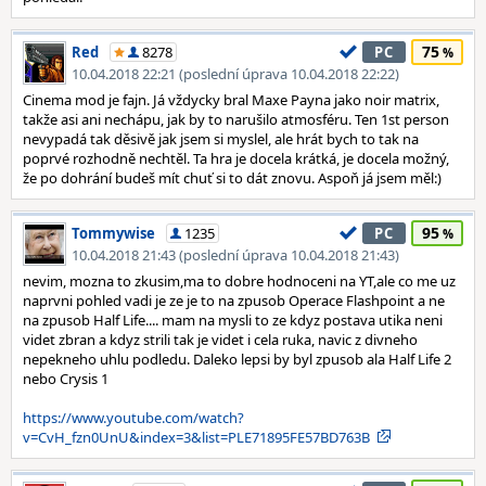
75
Red
8278
PC
10.04.2018 22:21 (poslední úprava 10.04.2018 22:22)
Cinema mod je fajn. Já vždycky bral Maxe Payna jako noir matrix,
takže asi ani nechápu, jak by to narušilo atmosféru. Ten 1st person
nevypadá tak děsivě jak jsem si myslel, ale hrát bych to tak na
poprvé rozhodně nechtěl. Ta hra je docela krátká, je docela možný,
že po dohrání budeš mít chuť si to dát znovu. Aspoň já jsem měl:)
95
Tommywise
1235
PC
10.04.2018 21:43 (poslední úprava 10.04.2018 21:43)
nevim, mozna to zkusim,ma to dobre hodnoceni na YT,ale co me uz
naprvni pohled vadi je ze je to na zpusob Operace Flashpoint a ne
na zpusob Half Life.... mam na mysli to ze kdyz postava utika neni
videt zbran a kdyz strili tak je videt i cela ruka, navic z divneho
nepekneho uhlu podledu. Daleko lepsi by byl zpusob ala Half Life 2
nebo Crysis 1
https://www.youtube.com/watch?
v=CvH_fzn0UnU&index=3&list=PLE71895FE57BD763B