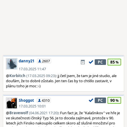
danny21
2607
85
PC
17.03.2025 11:47
@
Korbitch
(17.03.2025 09:23)
: jj četl jsem, že tam je jiné studio, ale
doufám, že to dobré zůstalo. Jen ten čas by to chtělo zastavit, v
plánu toho je moc :-)
90
Shoggot
4310
PC
17.03.2025 10:01
@
Bravewolf
(04.06.2021 17:20)
: Fun fact je, že "Kalašnikov" ve hře je
ve skutečnosti čínský Typ 56. Je to docela zajímavé, protože v 90.
letech jich Finsko nakoupilo celkem skoro až slušné množství pro