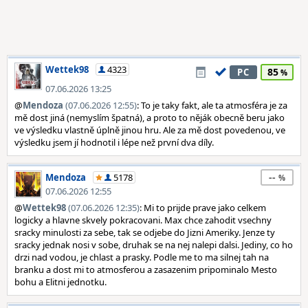
Wettek98
4323
85
PC
07.06.2026 13:25
@
Mendoza
(07.06.2026 12:55)
: To je taky fakt, ale ta atmosféra je za
mě dost jiná (nemyslím špatná), a proto to něják obecně beru jako
ve výsledku vlastně úplně jinou hru. Ale za mě dost povedenou, ve
výsledku jsem jí hodnotil i lépe než první dva díly.
--
Mendoza
5178
07.06.2026 12:55
@
Wettek98
(07.06.2026 12:35)
: Mi to prijde prave jako celkem
logicky a hlavne skvely pokracovani. Max chce zahodit vsechny
sracky minulosti za sebe, tak se odjebe do Jizni Ameriky. Jenze ty
sracky jednak nosi v sobe, druhak se na nej nalepi dalsi. Jediny, co ho
drzi nad vodou, je chlast a prasky. Podle me to ma silnej tah na
branku a dost mi to atmosferou a zasazenim pripominalo Mesto
bohu a Elitni jednotku.