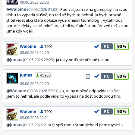
09.06.2026 22:32
@
Walome
(09.06.2026 21:02)
: Podíval jsem se na gameplay, na svou
dobu to vypadá slušně, no teď už bych to nehrál. Já bych hrozně
chtěl vidět akci která dokáže využí dnešní technologii, vytáhnout
particle efekty a zničitelné prostředí na úplně jinou úroveň než jakou
jsme kdy viděli.
90
Walome
7901
PC
09.06.2026 22:29
@
Jumas
(09.06.2026 22:29)
: já taky ne :D ale přesně tak no.
Jumas
45933
80
PC
09.06.2026 22:29
@
Walome
(09.06.2026 22:21)
: Jo, to by možné odpovídalo :) Sice
jsem to nehrál, ale podle videí to vypadá na dost podobnou hru.
90
Walome
7901
PC
09.06.2026 22:21
@
Jumas
(09.06.2026 21:43)
: spíš tomu Stranglehold jsem myslel :)