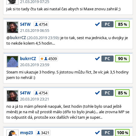
21.03.2019 07:25
Jak si to tady čtu tak asi nastal čas abych si Maxe znovu zahrál ;)
85
S4TW
4754
PC
21.03.2019 06:55
@
bukrrCZ
(20.03.2019 23:59)
: je to tak, sest ma jednicka, u dvojky je
to nekde kolem 4,5 hodin...
90
bukrrCZ
4509
PC
20.03.2019 23:59
Steam mi ukazuje 3 hodiny. S jistotou můžu říct, že víc jak 3,5 hodiny
jsem to nehrál :)
85
S4TW
4754
PC
20.03.2019 23:21
no a já to mám přesně naopak, šest hodin (tohle bylo snad ještě
méně) je na mě už prostě málo (dřív to bylo jinak)... ale zrovna MP se
to odpustit dá, protože xxx dalších věcí tam je super...
100
mvp23
3421
PC