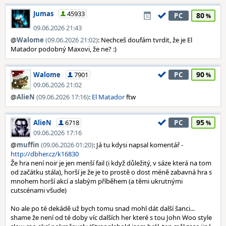
Jumas
45933
80
PC
09.06.2026 21:43
@
Walome
(09.06.2026 21:02)
: Nechceš doufám tvrdit, že je El
Matador podobný Maxovi, že ne? :)
90
Walome
7901
PC
09.06.2026 21:02
@
AlieN
(09.06.2026 17:16)
:
El Matador
ftw
95
AlieN
6718
PC
09.06.2026 17:16
@
muffin
(09.06.2026 01:20)
: Já tu kdysi napsal komentář -
http://dbher.cz/k16830
Že hra není noir je jen menší fail (i když důležitý, v sáze která na tom
od začátku stála), horší je že je to prostě o dost méně zabavná hra s
mnohem horší akcí a slabým příběhem (a těmi ukrutnými
cutscénami všude)
No ale po té dekádě už bych tomu snad mohl dát další šanci...
shame že není od té doby víc dalších her které s tou John Woo style