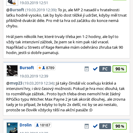
19.03.2019 12:51
@
Bursoft
(19.03.2019 12:39)
: To jo, ale MP 2 nasadil v hratelnosti
laťku hodně vysoko, tak by bylo dost těžké jí udržet, kdyby měl trvat
přibližně dvakrát déle. Pro mě ta hra od začátku do konce nemá
chybu.
Hrál jsem několik her, které trvaly třeba jen 1-2 hodiny, ale byl to
vždy tak intenzivní zážitek, že jsem se k nim pak rád vracel.
Například u Streets of Rage Remake mám odehráno zhruba tak 90
hodin, jestli si dobře pamatuji.
Bursoft
8789
90
PC
19.03.2019 12:39
@
mvp23
(19.03.2019 12:34)
: Já taky čímdál víc oceňuju krátké a
intenzivní hry, i skrz časový možnosti. Pokud je hra moc dlouhá, tak
to rozmělňuje zážitek.. Proto bych třeba dnes nemohl hrát žádný
RPGčko typu Witcher. Max Payne 2 je tak akorát dlouhej.. ale zrovna
tady je to případ, že kdyby to bylo 2x delší, nic by se asi nestalo,
protože se člověk vždycky těší na akční pasáže :D
Drolin
18187
90
PC