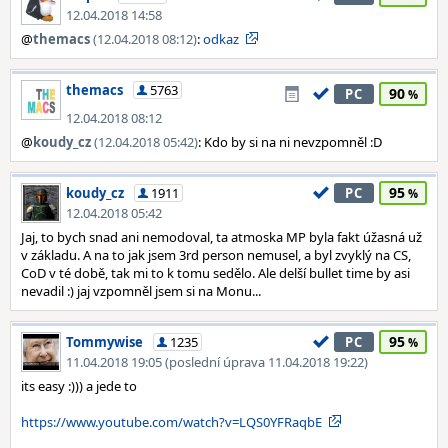
12.04.2018 14:58
@
themacs
(12.04.2018 08:12)
:
odkaz
themacs
5763
90
PC
12.04.2018 08:12
@
koudy_cz
(12.04.2018 05:42)
: Kdo by si na ni nevzpomněl :D
95
koudy_cz
1911
PC
12.04.2018 05:42
Jaj, to bych snad ani nemodoval, ta atmoska MP byla fakt úžasná už
v základu. A na to jak jsem 3rd person nemusel, a byl zvyklý na CS,
CoD v té době, tak mi to k tomu sedělo. Ale delší bullet time by asi
nevadil :) jaj vzpomněl jsem si na Monu...
95
Tommywise
1235
PC
11.04.2018 19:05 (poslední úprava 11.04.2018 19:22)
its easy :))) a jede to
https://www.youtube.com/watch?v=LQS0YFRaqbE