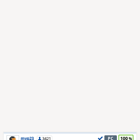
100
mvp23
3421
PC