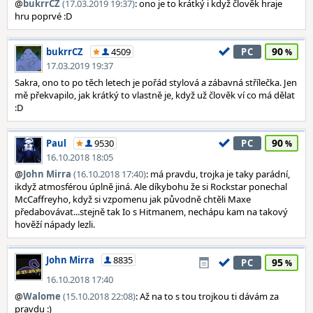
@
bukrrCZ
(17.03.2019 19:37)
: ono je to krátký i když člověk hraje
hru poprvé :D
90
bukrrCZ
4509
PC
17.03.2019 19:37
Sakra, ono to po těch letech je pořád stylová a zábavná střílečka. Jen
mě překvapilo, jak krátký to vlastně je, když už člověk ví co má dělat
:D
90
Paul
9530
PC
16.10.2018 18:05
@
John Mirra
(16.10.2018 17:40)
: má pravdu, trojka je taky parádní,
ikdyž atmosférou úplně jiná. Ale díkybohu že si Rockstar ponechal
McCaffreyho, když si vzpomenu jak původně chtěli Maxe
předabovávat...stejně tak Io s Hitmanem, nechápu kam na takový
hověží nápady lezli.
John Mirra
8835
95
PC
16.10.2018 17:40
@
Walome
(15.10.2018 22:08)
: Až na to s tou trojkou ti dávám za
pravdu :)