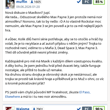
85
muffin
1605
PC
09.06.2026 01:20
Nová diskuze o Maxíkovi? Jupí.
Ale teda... Odsuzovat skvělého Max Payne 3 jen protože nemá noir
atmosféru? Nonono, tak to by nešlo :-D A to vlastně Rockstar moc
nemusím, ale Max Payne 3 se jim povedl a je to za mě nejlepší jejich
hra.
A vůbec. Kolik dílů herní série potřebuje, aby se to otočilo a hráči by
volali, že je to recyklace a ať autoři přijdou s něčím jiným? Trojka to
rozhodně není, vidíme to u Mafia 3, Dead Space 3, Max Payne 3.
Třetí díl očividně ještě nesmí přinést změny.
Každopádně pro mě má Maxík s každým dílem vzestupnou kvalitu.
A díky bohu, že jsem jedničku hrál před dvaceti lety, takže funguje
nostalgie, ale příště to bude už remake.
Na druhou stranu dvojka je obrovský skok a je nestárnoucí, ale
trojka se prostě tak krásně hraje a příběhově je to Muž v ohni, co víc
si kromě pokračování přát?
PS: Jestli vám chybí původní MP hratelnost, zkuste
El Paso,
Elsewhere
a má to i tu neo noir atmosféru.
90
Walome
7901
PC