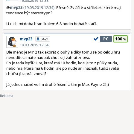
19.03.2019 12:38
@
mvp23
(19.03.2019 12:34)
: Přesně. Zvláště u stříleček, které mají
tendence být stereotypní.
U nich mi doba hraní kolem 6-8 hodin bohatě stačí.
100
mvp23
3421
PC
19.03.2019 12:34
Dle mého je MP 2 tak akorát dlouhý a díky tomu se po celou hru
nenudíte a máte naopak chuť si jí zahrát znova.
Co je teda lepší? Hra, která má 10 hodin, kde je to z půlky nuda,
nebo hra, která má 6 hodin, ale po nudě ani náznak, tudíž i větší
chuť si jí zahrát znova?
Já jednoznačně volím druhé řešení a tím je Max Payne 2! ;)