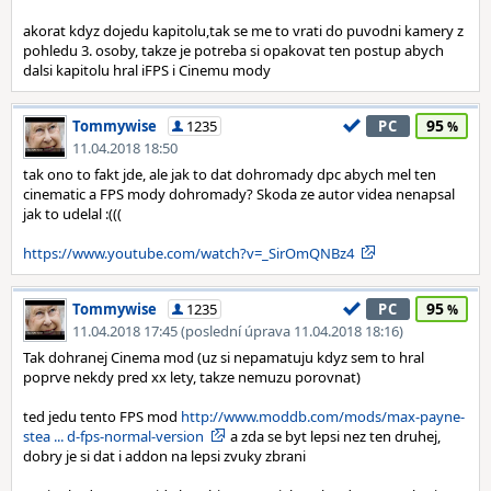
akorat kdyz dojedu kapitolu,tak se me to vrati do puvodni kamery z
pohledu 3. osoby, takze je potreba si opakovat ten postup abych
dalsi kapitolu hral iFPS i Cinemu mody
95
Tommywise
1235
PC
11.04.2018 18:50
tak ono to fakt jde, ale jak to dat dohromady dpc abych mel ten
cinematic a FPS mody dohromady? Skoda ze autor videa nenapsal
jak to udelal :(((
https://www.youtube.com/watch?v=_SirOmQNBz4
95
Tommywise
1235
PC
11.04.2018 17:45 (poslední úprava 11.04.2018 18:16)
Tak dohranej Cinema mod (uz si nepamatuju kdyz sem to hral
poprve nekdy pred xx lety, takze nemuzu porovnat)
ted jedu tento FPS mod
http://www.moddb.com/mods/max-payne-
stea ... d-fps-normal-version
a zda se byt lepsi nez ten druhej,
dobry je si dat i addon na lepsi zvuky zbrani