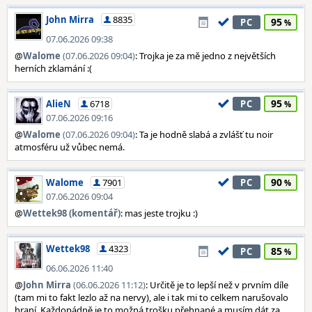
John Mirra
8835
95
PC
07.06.2026 09:38
@
Walome
(07.06.2026 09:04)
: Trojka je za mě jedno z největších
herních zklamání :(
95
AlieN
6718
PC
07.06.2026 09:16
@
Walome
(07.06.2026 09:04)
: Ta je hodně slabá a zvlášť tu noir
atmosféru už vůbec nemá.
90
Walome
7901
PC
07.06.2026 09:04
@
Wettek98 (komentář)
: mas jeste trojku :)
Wettek98
4323
85
PC
06.06.2026 11:40
@
John Mirra
(06.06.2026 11:12)
: Určitě je to lepší než v prvním díle
(tam mi to fakt lezlo až na nervy), ale i tak mi to celkem narušovalo
hraní. Každopádně je to možná trošku přehnané a musím dát za