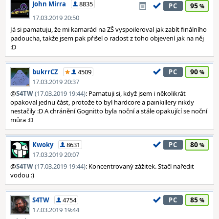
John Mirra
8835
95
PC
17.03.2019 20:50
Já si pamatuju, že mi kamarád na ZŠ vyspoileroval jak zabít finálního
padoucha, takže jsem pak přišel o radost z toho objevení jak na něj
:D
90
bukrrCZ
4509
PC
17.03.2019 20:37
@
S4TW
(17.03.2019 19:44)
: Pamatuji si, když jsem i několikrát
opakoval jednu část, protože to byl hardcore a painkillery nikdy
nestačily :D A chránění Gognitto byla noční a stále opakující se noční
můra :D
80
Kwoky
8631
PC
17.03.2019 20:07
@
S4TW
(17.03.2019 19:44)
: Koncentrovaný zážitek. Stačí naředit
vodou :)
85
S4TW
4754
PC
17.03.2019 19:44