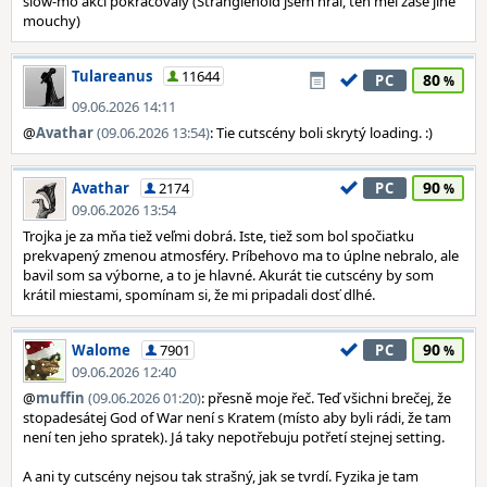
slow-mo akcí pokračovaly (Stranglehold jsem hrál, ten měl zase jiné
mouchy)
Tulareanus
11644
80
PC
09.06.2026 14:11
@
Avathar
(09.06.2026 13:54)
: Tie cutscény boli skrytý loading. :)
90
Avathar
2174
PC
09.06.2026 13:54
Trojka je za mňa tiež veľmi dobrá. Iste, tiež som bol spočiatku
prekvapený zmenou atmosféry. Príbehovo ma to úplne nebralo, ale
bavil som sa výborne, a to je hlavné. Akurát tie cutscény by som
krátil miestami, spomínam si, že mi pripadali dosť dlhé.
90
Walome
7901
PC
09.06.2026 12:40
@
muffin
(09.06.2026 01:20)
: přesně moje řeč. Teď všichni brečej, že
stopadesátej God of War není s Kratem (místo aby byli rádi, že tam
není ten jeho spratek). Já taky nepotřebuju potřetí stejnej setting.
A ani ty cutscény nejsou tak strašný, jak se tvrdí. Fyzika je tam