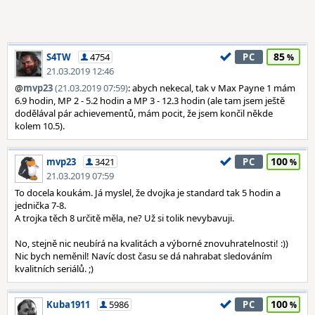
85
S4TW
4754
PC
21.03.2019 12:46
@
mvp23
(21.03.2019 07:59)
: abych nekecal, tak v Max Payne 1 mám
6.9 hodin, MP 2 - 5.2 hodin a MP 3 - 12.3 hodin (ale tam jsem ještě
dodělával pár achievementů, mám pocit, že jsem končil někde
kolem 10.5).
100
mvp23
3421
PC
21.03.2019 07:59
To docela koukám. Já myslel, že dvojka je standard tak 5 hodin a
jednička 7-8.
A trojka těch 8 určitě měla, ne? Už si tolik nevybavuji.
No, stejně nic neubírá na kvalitách a výborné znovuhratelnosti! :))
Nic bych neměnil! Navíc dost času se dá nahrabat sledováním
kvalitních seriálů. ;)
100
Kuba1911
5986
PC