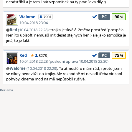
neodstřihli a je tam i pár vzpomínek na ty první dva díly :)
90
Walome
7901
PC
10.04.2018 23:04
@
Red
(10.04.2018 22:28)
: trojka je skvělá. Změna prostředí prospěla.
Není to ubisoft, nemusíš mít deset stejných her :) ale jako atmoška je
jiná, to je fakt.
75
Red
8278
PC
10.04.2018 22:28 (poslední úprava 10.04.2018 22:30)
@
Walome
(10.04.2018 22:23)
: Tu atmosféru mám rád, i proto jsem
se nikdy neodvážil do trojky. Ale rozhodně mi nevadí třeba víc cool
pohyby, cinema mod na mě nepůsobil rušivě.