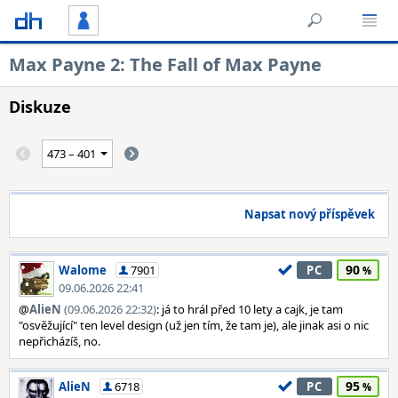
Max Payne 2: The Fall of Max Payne
Diskuze
Napsat nový příspěvek
90
Walome
7901
PC
09.06.2026 22:41
@
AlieN
(09.06.2026 22:32)
: já to hrál před 10 lety a cajk, je tam
"osvěžující" ten level design (už jen tím, že tam je), ale jinak asi o nic
nepřicházíš, no.
95
AlieN
6718
PC