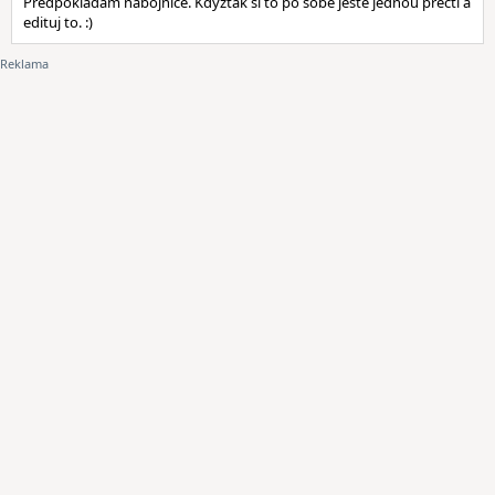
Předpokládám nábojnice. Kdyžtak si to po sobě ještě jednou přečti a
edituj to. :)