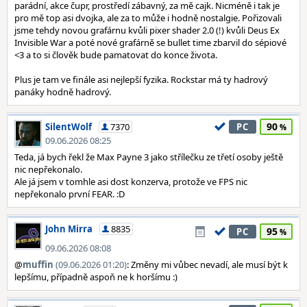
parádní, akce čupr, prostředí zábavný, za mě cajk. Nicméně i tak je
pro mě top asi dvojka, ale za to může i hodně nostalgie. Pořizovali
jsme tehdy novou grafárnu kvůli pixer shader 2.0 (!) kvůli Deus Ex
Invisible War a poté nové grafárně se bullet time zbarvil do sépiové
<3 a to si člověk bude pamatovat do konce života.
Plus je tam ve finále asi nejlepší fyzika. Rockstar má ty hadrový
panáky hodně hadrový.
90
SilentWolf
7370
PC
09.06.2026 08:25
Teda, já bych řekl že Max Payne 3 jako střílečku ze třetí osoby ještě
nic nepřekonalo.
Ale já jsem v tomhle asi dost konzerva, protože ve FPS nic
nepřekonalo první FEAR. :D
John Mirra
8835
95
PC
09.06.2026 08:08
@
muffin
(09.06.2026 01:20)
: Změny mi vůbec nevadí, ale musí být k
lepšímu, případně aspoň ne k horšímu :)