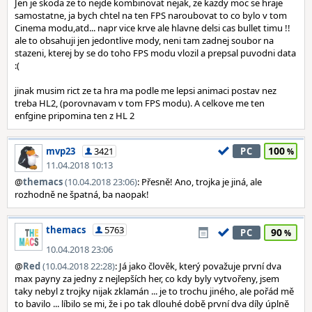
Jen je skoda ze to nejde kombinovat nejak, ze kazdy moc se hraje
samostatne, ja bych chtel na ten FPS naroubovat to co bylo v tom
Cinema modu,atd... napr vice krve ale hlavne delsi cas bullet timu !!
ale to obsahuji jen jedontlive mody, neni tam zadnej soubor na
stazeni, kterej by se do toho FPS modu vlozil a prepsal puvodni data
:(
jinak musim rict ze ta hra ma podle me lepsi animaci postav nez
treba HL2, (porovnavam v tom FPS modu). A celkove me ten
enfgine pripomina ten z HL 2
100
mvp23
3421
PC
11.04.2018 10:13
@
themacs
(10.04.2018 23:06)
: Přesně! Ano, trojka je jiná, ale
rozhodně ne špatná, ba naopak!
themacs
5763
90
PC
10.04.2018 23:06
@
Red
(10.04.2018 22:28)
: Já jako člověk, který považuje první dva
max payny za jedny z nejlepších her, co kdy byly vytvořeny, jsem
taky nebyl z trojky nijak zklamán ... je to trochu jiného, ale pořád mě
to bavilo ... líbilo se mi, že i po tak dlouhé době první dva díly úplně