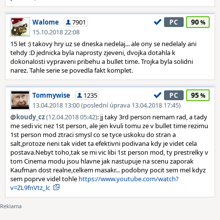
90
Walome
7901
PC
15.10.2018 22:08
15 let :) takovy hry uz se dneska nedelaj... ale ony se nedelaly ani
tehdy :D jednicka byla naprosty zjeveni, dvojka dotahla k
dokonalosti vypraveni pribehu a bullet time. Trojka byla solidni
narez. Tahle serie se povedla fakt komplet.
95
Tommywise
1235
PC
13.04.2018 13:00 (poslední úprava 13.04.2018 17:45)
@
koudy_cz
(12.04.2018 05:42)
: jj taky 3rd person nemam rad, a tady
me sedi vic nez 1st person, ale jen kvuli tomu ze v bullet time rezimu
1st person mod ztraci smysl co se tyce uskoku do stran a
salt,protoze neni tak videt ta efektivni podivana kdy je videt cela
postava.Nebyt toho,tak se mi vic libi 1st person mod, ty prestrelky v
tom Cinema modu jsou hlavne jak nastupuje na scenu zaporak
Kaufman dost realne,celkem masakr... podobny pocit sem mel kdyz
sem poprve videl tohle
https://www.youtube.com/watch?
v=ZL9fnVtz_lc