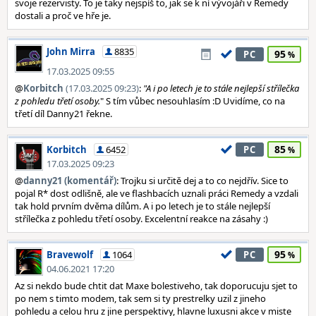
svoje rezervisty. To je taky nejspíš to, jak se k ní vývojáři v Remedy
dostali a proč ve hře je.
John Mirra
8835
95
PC
17.03.2025 09:55
@
Korbitch
(17.03.2025 09:23)
:
"A i po letech je to stále nejlepší střílečka
z pohledu třetí osoby.
" S tím vůbec nesouhlasím :D Uvidíme, co na
třetí díl Danny21 řekne.
85
Korbitch
6452
PC
17.03.2025 09:23
@
danny21 (komentář)
: Trojku si určitě dej a to co nejdřív. Sice to
pojal R* dost odlišně, ale ve flashbacích uznali práci Remedy a vzdali
tak hold prvním dvěma dílům. A i po letech je to stále nejlepší
střílečka z pohledu třetí osoby. Excelentní reakce na zásahy :)
95
Bravewolf
1064
PC
04.06.2021 17:20
Az si nekdo bude chtit dat Maxe bolestiveho, tak doporucuju sjet to
po nem s timto modem, tak sem si ty prestrelky uzil z jineho
pohledu a celou hru z jine perspektivy, hlavne luxusni akce v miste