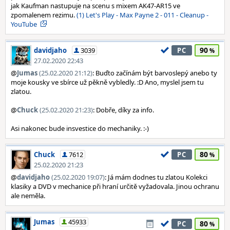
jak Kaufman nastupuje na scenu s mixem AK47-AR15 ve
zpomalenem rezimu.
(1) Let's Play - Max Payne 2 - 011 - Cleanup -
YouTube
90
davidjaho
3039
PC
27.02.2020 22:43
@
Jumas
(25.02.2020 21:12)
: Buďto začínám být barvoslepý anebo ty
moje kousky ve sbírce už pěkně vybledly. :D Ano, myslel jsem tu
zlatou.
@
Chuck
(25.02.2020 21:23)
: Dobře, díky za info.
Asi nakonec bude insvestice do mechaniky. :-)
80
Chuck
7612
PC
25.02.2020 21:23
@
davidjaho
(25.02.2020 19:07)
: Já mám dodnes tu zlatou Kolekci
klasiky a DVD v mechanice při hraní určitě vyžadovala. Jinou ochranu
ale neměla.
Jumas
45933
80
PC