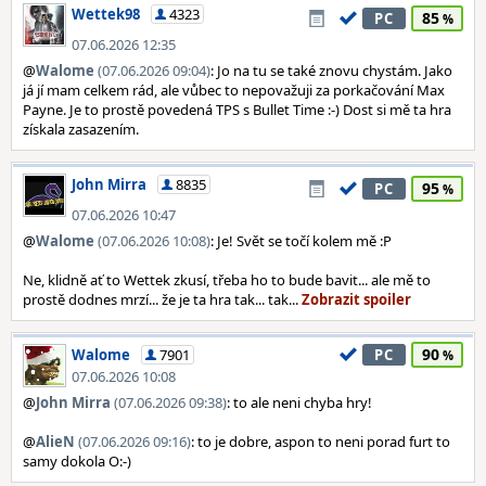
Wettek98
4323
85
PC
07.06.2026 12:35
@
Walome
(07.06.2026 09:04)
: Jo na tu se také znovu chystám. Jako
já jí mam celkem rád, ale vůbec to nepovažuji za porkačování Max
Payne. Je to prostě povedená TPS s Bullet Time :-) Dost si mě ta hra
získala zasazením.
John Mirra
8835
95
PC
07.06.2026 10:47
@
Walome
(07.06.2026 10:08)
: Je! Svět se točí kolem mě :P
Ne, klidně ať to Wettek zkusí, třeba ho to bude bavit... ale mě to
prostě dodnes mrzí... že je ta hra tak... tak...
90
Walome
7901
PC
07.06.2026 10:08
@
John Mirra
(07.06.2026 09:38)
: to ale neni chyba hry!
@
AlieN
(07.06.2026 09:16)
: to je dobre, aspon to neni porad furt to
samy dokola O:-)