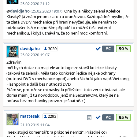
25.02.2020 21:12
@
davidjaho
(25.02.2020 19:07)
: Ona byla někdy zelená Kolekce
Klasiky? Já znám jenom zlatou a oranžovou. Každopádně myslím, že
ta zlatá DVD v mechanice při hraní nevyžaduje, ale nemám to
odzkoušené. A v nejhorším případě to můžeš řešit externí
mechanikou, i když uznávám, že to není moc komfortní.
90
davidjaho
3039
PC
25.02.2020 19:07
Zdravím,
měl bych dotaz na majitele antologie ze starší kolekce klasiky
(taková ta zelená). Měla tato konkrétní edice nějaké ochrany
(nutnost DVD v mechanice apod) anebo šla hrát jako např. Vietcong,
Flashpoint a další bez nutnosti DVD.
Ptám se, protože se mi naskytla příležitost tuto verzi obstarat, ale
doma mám již tu novodobou jenž má SecureROM, který se na
noťasu bez mechaniky provozuje špatně. :-)
mattesak
2293
95
PC
21.10.2019 11:04
[neexistující komentář]: "a prázdné nemizí". Prázdné co?