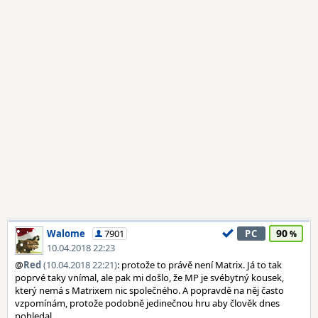
90
Walome
7901
PC
10.04.2018 22:23
@
Red
(10.04.2018 22:21)
: protože to právě není Matrix. Já to tak
poprvé taky vnímal, ale pak mi došlo, že MP je svébytný kousek,
který nemá s Matrixem nic společného. A popravdě na něj často
vzpomínám, protože podobně jedinečnou hru aby člověk dnes
pohledal.