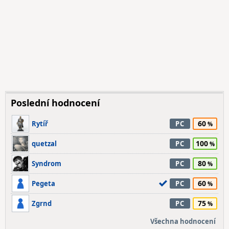
Poslední hodnocení
60
Rytíř
PC
100
quetzal
PC
80
Syndrom
PC
60
Pegeta
PC
75
Zgrnd
PC
Všechna hodnocení