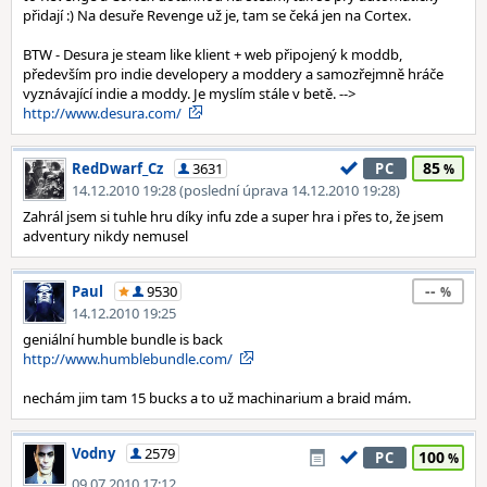
přidají :) Na desuře Revenge už je, tam se čeká jen na Cortex.
BTW - Desura je steam like klient + web připojený k moddb,
především pro indie developery a moddery a samozřejmně hráče
vyznávající indie a moddy. Je myslím stále v betě. -->
http://www.desura.com/
85
RedDwarf_Cz
3631
PC
14.12.2010 19:28 (poslední úprava 14.12.2010 19:28)
Zahrál jsem si tuhle hru díky infu zde a super hra i přes to, že jsem
adventury nikdy nemusel
--
Paul
9530
14.12.2010 19:25
geniální humble bundle is back
http://www.humblebundle.com/
nechám jim tam 15 bucks a to už machinarium a braid mám.
Vodny
2579
100
PC
09.07.2010 17:12