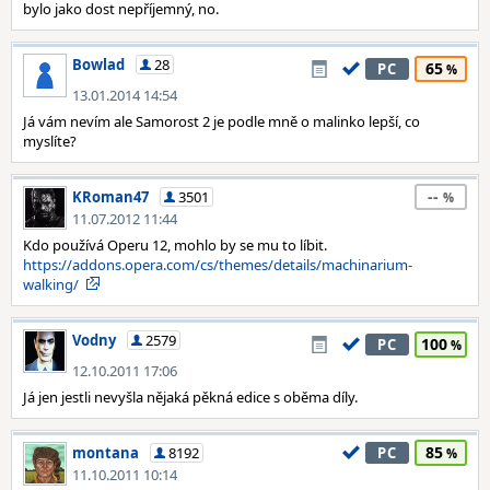
bylo jako dost nepříjemný, no.
Bowlad
28
65
PC
13.01.2014 14:54
Já vám nevím ale Samorost 2 je podle mně o malinko lepší, co
myslíte?
--
KRoman47
3501
11.07.2012 11:44
Kdo používá Operu 12, mohlo by se mu to líbit.
https://addons.opera.com/cs/themes/details/machinarium-
walking/
Vodny
2579
100
PC
12.10.2011 17:06
Já jen jestli nevyšla nějaká pěkná edice s oběma díly.
85
montana
8192
PC
11.10.2011 10:14