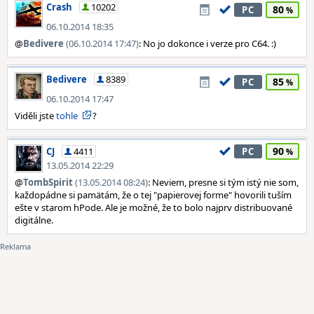
Crash
10202
80
PC
06.10.2014 18:35
@
Bedivere
(06.10.2014 17:47)
: No jo dokonce i verze pro C64. :)
Bedivere
8389
85
PC
06.10.2014 17:47
Viděli jste
tohle
?
90
CJ
4411
PC
13.05.2014 22:29
@
TombSpirit
(13.05.2014 08:24)
: Neviem, presne si tým istý nie som,
každopádne si pamätám, že o tej "papierovej forme" hovorili tuším
ešte v starom hPode. Ale je možné, že to bolo najprv distribuované
digitálne.