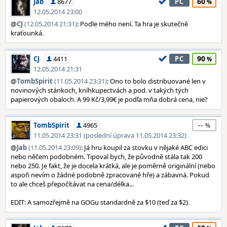
60
Jab
8677
PC
12.05.2014 23:00
@
CJ
(12.05.2014 21:31)
: Podle mého není. Ta hra je skutečně
kraťounká.
90
CJ
4411
PC
12.05.2014 21:31
@
TombSpirit
(11.05.2014 23:31)
: Ono to bolo distribuované len v
novinových stánkoch, kníhkupectvách a pod. v takých tých
papierových obaloch. A 99 Kč/3,99€ je podľa mňa dobrá cena, nie?
--
TombSpirit
4965
11.05.2014 23:31 (poslední úprava 11.05.2014 23:32)
@
Jab
(11.05.2014 23:09)
: Já hru koupil za stovku v nějaké ABC edici
nebo něčem podobném. Tipoval bych, že původně stála tak 200
nebo 250. Je fakt, že je docela krátká, ale je poměrně originální (nebo
aspoň nevím o žádné podobně zpracované hře) a zábavná. Pokud
to ale chceš přepočítávat na cena/délka...
EDIT: A samozřejmě na GOGu standardně za $10 (teď za $2).