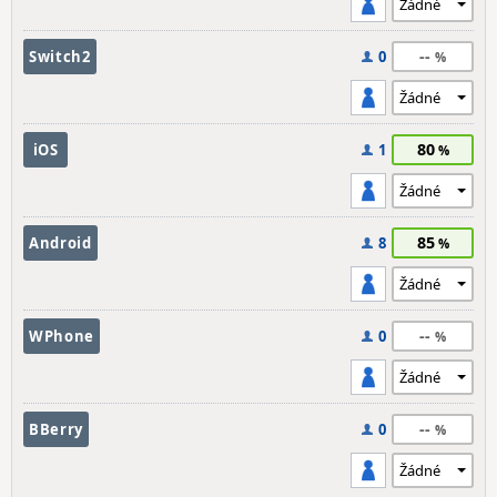
--
Switch2
0
80
iOS
1
85
Android
8
--
WPhone
0
--
BBerry
0