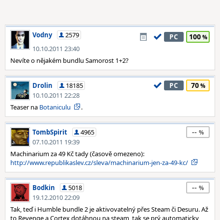
Vodny
2579
100
PC
10.10.2011 23:40
Nevíte o nějakém bundlu Samorost 1+2?
70
Drolin
18185
PC
10.10.2011 22:28
Teaser na
Botaniculu
.
--
TombSpirit
4965
07.10.2011 19:39
Machinarium za 49 Kč tady (časově omezeno):
http://www.republikaslev.cz/sleva/machinarium-jen-za-49-kc/
--
Bodkin
5018
19.12.2010 22:09
Tak, teď i Humble bundle 2 je aktivovatelný přes Steam či Desuru. Až
to Revenge a Cortex dotáhnou na steam, tak se prý automaticky