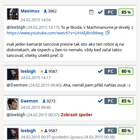
Maximus
3962
85
PC
24.02.2015 14:54
@
leebigh
(24.02.2015 14:17)
: To je škoda, v Machinariume je skvelý :)
https://www.youtube.com/watch?v=UHAEjRndMwg
inak jeden kamarát tancoval presne tak isto ako ten robot aj na
diskotekach, ale úspech u žien to nemalo, vždy keď začal takto
tancovať, všetky utiekli preč :D
80
leebigh
9587
PC
24.02.2015 14:17
@
Daemon
(24.02.2015 09:40)
: Aha, neměl jsem příliš nahlas zvuk :-)
85
Daemon
9273
PC
24.02.2015 09:40
@
leebigh
(24.02.2015 00:37)
:
80
leebigh
9587
PC
24.02.2015 00:37 (poslední úprava 24.02.2015 00:38)