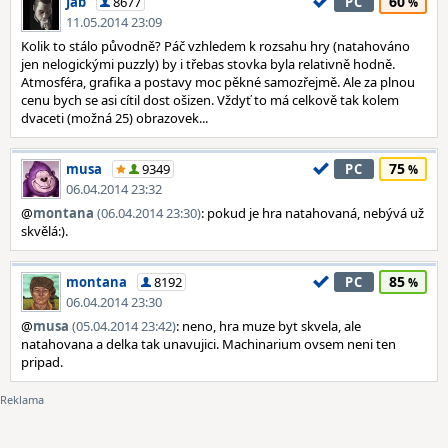
60
Jab
8677
PC
11.05.2014 23:09
Kolik to stálo původně? Páč vzhledem k rozsahu hry (natahováno
jen nelogickými puzzly) by i třebas stovka byla relativně hodně.
Atmosféra, grafika a postavy moc pěkné samozřejmě. Ale za plnou
cenu bych se asi cítil dost ošizen. Vždyť to má celkově tak kolem
dvaceti (možná 25) obrazovek...
75
musa
9349
PC
06.04.2014 23:32
@
montana
(06.04.2014 23:30)
: pokud je hra natahovaná, nebývá už
skvělá:).
85
montana
8192
PC
06.04.2014 23:30
@
musa
(05.04.2014 23:42)
: neno, hra muze byt skvela, ale
natahovana a delka tak unavujici. Machinarium ovsem neni ten
pripad.