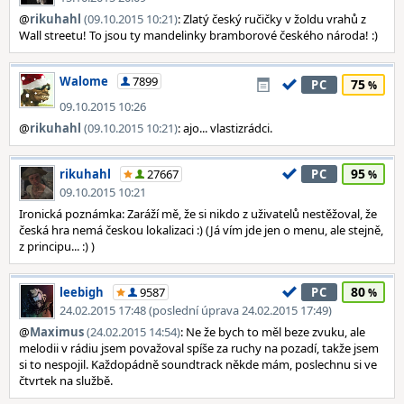
@
rikuhahl
(09.10.2015 10:21)
: Zlatý český ručičky v žoldu vrahů z
Wall streetu! To jsou ty mandelinky bramborové českého národa! :)
Walome
7899
75
PC
09.10.2015 10:26
@
rikuhahl
(09.10.2015 10:21)
: ajo... vlastizrádci.
95
rikuhahl
27667
PC
09.10.2015 10:21
Ironická poznámka: Zaráží mě, že si nikdo z uživatelů nestěžoval, že
česká hra nemá českou lokalizaci :) (Já vím jde jen o menu, ale stejně,
z principu... :) )
80
leebigh
9587
PC
24.02.2015 17:48 (poslední úprava 24.02.2015 17:49)
@
Maximus
(24.02.2015 14:54)
: Ne že bych to měl beze zvuku, ale
melodii v rádiu jsem považoval spíše za ruchy na pozadí, takže jsem
si to nespojil. Každopádně soundtrack někde mám, poslechnu si ve
čtvrtek na službě.