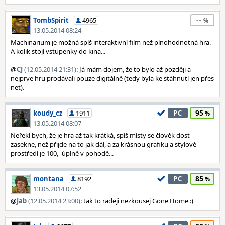
--
TombSpirit
4965
13.05.2014 08:24
Machinarium je možná spíš interaktivní film než plnohodnotná hra.
A kolik stojí vstupenky do kina...
@
CJ
(12.05.2014 21:31)
: Já mám dojem, že to bylo až později a
nejprve hru prodávali pouze digitálně (tedy byla ke stáhnutí jen přes
net).
95
koudy_cz
1911
PC
13.05.2014 08:07
Neřekl bych, že je hra až tak krátká, spíš místy se člověk dost
zasekne, než přijde na to jak dál, a za krásnou grafiku a stylové
prostředí je 100,- úplně v pohodě...
85
montana
8192
PC
13.05.2014 07:52
@
Jab
(12.05.2014 23:00)
: tak to radeji nezkousej Gone Home :)