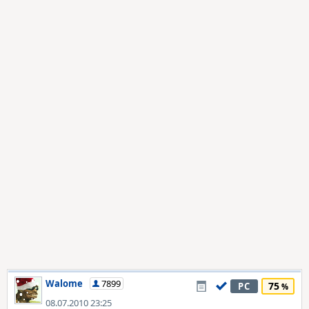
Walome
7899
75
PC
08.07.2010 23:25