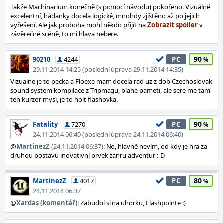
Takže Machinarium konečně (s pomocí návodu) pokořeno. Vizuálně
excelentní, hádanky docela logické, mnohdy zjištěno až po jejich
vyřešení. Ale jak proboha mohl někdo přijít na
v
závěrečné scéně, to mi hlava nebere.
90
90210
4244
PC
29.11.2014 14:25 (poslední úprava 29.11.2014 14:35)
Vizualne je to pecka a Floexe mam docela rad uz z dob Czechoslovak
sound system kompilace z Tripmagu, blahe pameti, ale sere me tam
ten kurzor mysi, je to holt flashovka.
90
Fatality
7270
PC
24.11.2014 06:40 (poslední úprava 24.11.2014 06:40)
@
MartinezZ
(24.11.2014 06:37)
: No, hlavně nevím, od kdy je hra za
druhou postavu inovativní prvek žánru adventur :-D
80
MartinezZ
4017
PC
24.11.2014 06:37
@
Xardas (komentář)
: Zabudol si na uhorku, Flashpointe :)