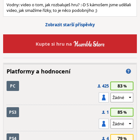
Vodny: video o tom, jak rozbaluješ hru? :-D S kámošem jsme udělali
video, jak smažíme řízky, to je něco podobnýho ;)
Zobrazit starší příspěvky
Kupte si hru na
Platformy a hodnocení
83
PC
425
85
PS3
1
79
PS4
4