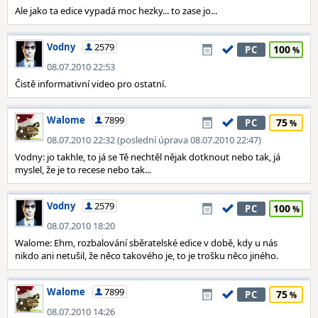
Ale jako ta edice vypadá moc hezky... to zase jo...
Vodny
2579
100
PC
08.07.2010 22:53
Čistě informativní video pro ostatní.
Walome
7899
75
PC
08.07.2010 22:32 (poslední úprava 08.07.2010 22:47)
Vodny: jo takhle, to já se Tě nechtěl nějak dotknout nebo tak, já
myslel, že je to recese nebo tak...
Vodny
2579
100
PC
08.07.2010 18:20
Walome: Ehm, rozbalování sběratelské edice v době, kdy u nás
nikdo ani netušil, že něco takového je, to je trošku něco jiného.
Walome
7899
75
PC
08.07.2010 14:26