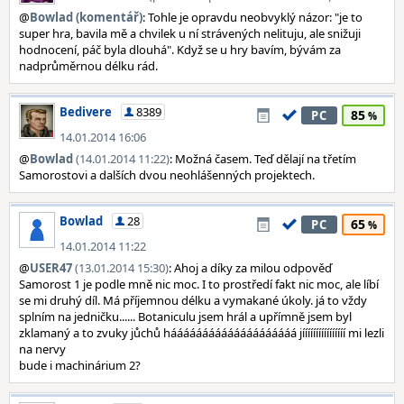
@
Bowlad (komentář)
: Tohle je opravdu neobvyklý názor: "je to
super hra, bavila mě a chvilek u ní strávených nelituju, ale snižuji
hodnocení, páč byla dlouhá". Když se u hry bavím, bývám za
nadprůměrnou délku rád.
Bedivere
8389
85
PC
14.01.2014 16:06
@
Bowlad
(14.01.2014 11:22)
: Možná časem. Teď dělají na třetím
Samorostovi a dalších dvou neohlášenných projektech.
Bowlad
28
65
PC
14.01.2014 11:22
@
USER47
(13.01.2014 15:30)
: Ahoj a díky za milou odpověď
Samorost 1 je podle mně nic moc. I to prostředí fakt nic moc, ale líbí
se mi druhý díl. Má příjemnou délku a vymakané úkoly. já to vždy
splním na jedničku...... Botaniculu jsem hrál a upřímně jsem byl
zklamaný a to zvuky jůchů háááááááááááááááááááá jíííííííííííííííí mi lezli
na nervy
bude i machinárium 2?