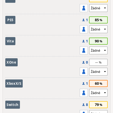
85
PS5
1
90
Vita
1
--
XOne
0
60
XboxX/S
1
79
Switch
8