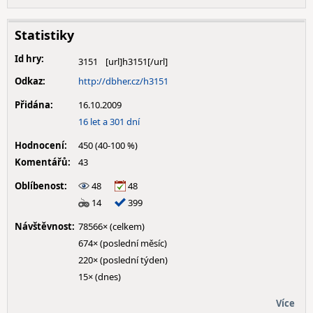
Statistiky
Id hry:
3151
Odkaz:
http://dbher.cz/h3151
Přidána:
16.10.2009
16 let a 301 dní
Hodnocení:
450 (40-100 %)
Komentářů:
43
Oblíbenost:
48
48
14
399
Návštěvnost:
78566× (celkem)
674× (poslední měsíc)
220× (poslední týden)
15× (dnes)
Více