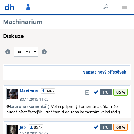
Machinarium
Diskuze
Napsat nový příspěvek
Maximus
3962
85
PC
30.11.2015 11:02
@
Laurona (komentář)
: Veľmi príjemný komentár a dúfam, že
budeš písať častejšie. Prečítam si od Teba komentáre veľmi rád :)
60
Jab
8677
PC
15.10.2015 20:09