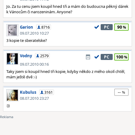
Jo. Za tu cenu jsem koupil hned tři a mám do budoucna pěkný dárek
k Vánocům či narozeninám. Anyone?
90
Garion
8716
PC
09.07.2010 10:27
3 kopie te sberatelske?
Vodny
2579
100
PC
09.07.2010 00:16
Taky jsem si koupil hned tři kopie, kdyby někdo z mého okolí chtěl,
mám ještě dvě :-)
--
Kubulus
3161
08.07.2010 23:27
:))