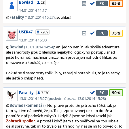
Bowlad
28
65
PC
14.01.2014 11:17
@
Fatality
(13.01.2014 15:27)
: souhlas!
USER47
7209
75
PC
13.01.2014 15:30
@
Bowlad
(13.01.2014 14:54)
: Ani jedno není nijak skvělá adventura,
ale samorosty jsou z hlediska nějakýho logickýho postupu snad
ještě horší než machinarium...v nich prostě jen náhodně klikáš po
obrazovce a koukáš, co se děje.
Pokud se ti samorosty tolik líbily, zahraj si botaniculu, to je to samý,
ale ještě o chlup hezčí.
90
Fatality
7270
PC
13.01.2014 15:27 (poslední úprava 13.01.2014 15:28)
@
Bowlad (komentář)
: No, právě proto, že je trochu těžší, tak je
tam systém nápověd, že jo. Ten je zpracovanej celkem dobře a
pomůže z případných zákysů. I když já jsem se kdysi zasekl jak
. A prostě i když jsem si to ověřoval na YouTube a
dělal správně, tak mi to trvalo asi tři hodiny, než se mi to povedlo. To