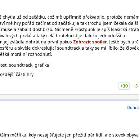
ě chytla už od začátku, což mě upřímně překvapilo, protože nemá
aví mě hry pořád začínat od začátku) a tak trochu jsem čekala dalš
m musela zabalit dost brzo. Nicméně Frostpunk je spíš klasická strat
ivalových prvků a taky celá hratelnost je daleko jednodušší a
m jej zvládla dohrát na první pokus
. Ještě bych urč
sféru a skvěle dokreslující soundtrack a taky se mi líbilo, že člověk
těžká morální rozhodnutí.
ost, soundtrack, grafika
ozdější části hry
+30
+3
Dohrá
ětším měřítku, kdy nezajišťujete jen přežití pár lidí, ale stovek obyva