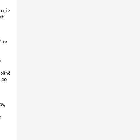
ají z
ich
átor
i
dolině
ů do
by,
k