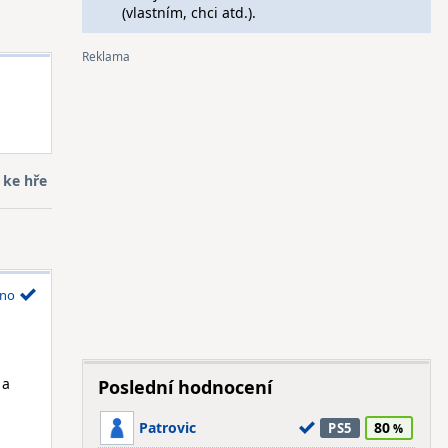
(vlastním, chci atd.).
 ke hře
no
 a
Poslední hodnocení
Patrovic
80
PS5