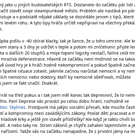
jný jako u jiných budovatelských RTS. Dostanete do začátku pár lidí 
 začít stavět svoje steampunkové město. Problém ale nastává po pár
xistuje a v podstatě nějaké základy se dozvídáte jenom z tipů, kter
m levém rohu. A tyto tipy hráče určitě nepřipraví na všechny překá
e.
týpka pošlu v -40 sbírat klacky, tak je šance, že u toho umrzne. Ale k
dem stany a 3 dny je udržet v teple a potom mi zničehonic přijde l
ota o dalších 20 stupňů a moje topení logicky nestačí, failne celá mi
 mrazivá defenestrace. Hlavně ze začátku není možnost se na tako
kově úvod hry je k hráči hodně nekompromisní a pokud špatně začne
 špatné situace zotavit. Jakmile začnou narůstat nemocní a vy ne
ších nemocnic nebo doktory, kteří by nemocné ošetřovali, můžete
 jsem se fakt snažil. Dvakrát.
ál na třetí pokus a i tak jsem měl konec tak depresivní, že to nem
ého. Paní Deprese vás provází po celou dobu hraní, rozhodně se
ties: Skylines
. Frostpunk má jakýsi sociální přesah, kde musíte čast
tí a kompromisy mezi zavádějícími zákony. Poslat děti pracovat a m
 hladové krky a ještě jim stavět přístřešky? Ale když je takto chvíli 
vrátí. A nebo taky ne. Strom zákonů je chytře zahalen tajemstvím a j
í nařízení. Takže vás na začátku nenapadne, že z prvotní jámy na m