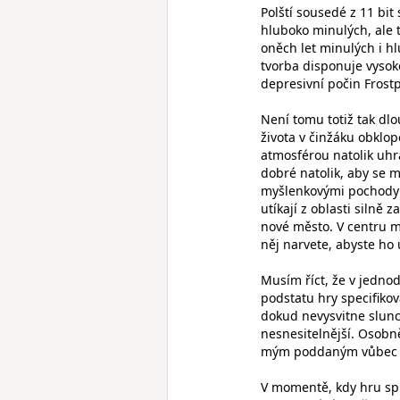
Polští sousedé z 11 bit 
hluboko minulých, ale t
oněch let minulých i hl
tvorba disponuje vysoko
depresivní počin Frost
Není tomu totiž tak dl
života v činžáku obkl
atmosférou natolik uhr
dobré natolik, aby se m
myšlenkovými pochody dá
utíkají z oblasti silně
nové město. V centru mě
něj narvete, abyste ho 
Musím říct, že v jednod
podstatu hry specifikov
dokud nevysvitne slunc
nesnesitelnější. Osobně
mým poddaným vůbec n
V momentě, kdy hru spus