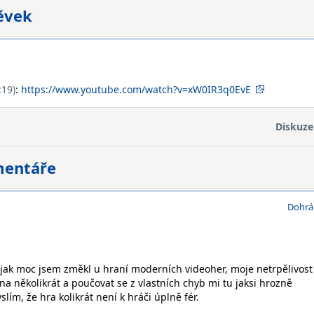
pěvek
:19)
:
https://www.youtube.com/watch?v=xW0IR3q0EvE
Diskuze
mentáře
Dohrá
jak moc jsem změkl u hraní moderních videoher, moje netrpělivost
a několikrát a poučovat se z vlastních chyb mi tu jaksi hrozně
slím, že hra kolikrát není k hráči úplně fér.