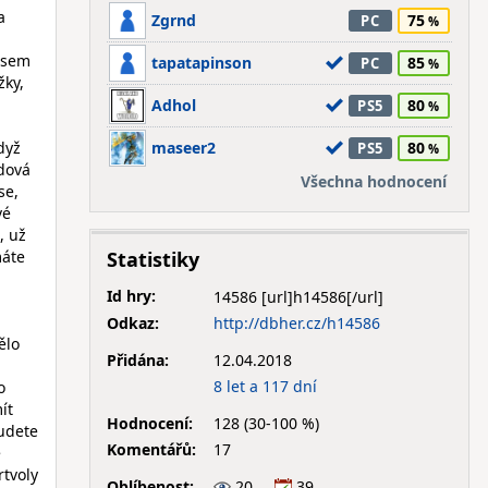
a
Zgrnd
75
PC
é sem
tapatapinson
85
PC
žky,
Adhol
80
PS5
dyž
maseer2
80
PS5
edová
Všechna hodnocení
se,
vé
, už
máte
Statistiky
Id hry:
14586
Odkaz:
http://dbher.cz/h14586
ělo
Přidána:
12.04.2018
8 let a 117 dní
o
ít
Hodnocení:
128 (30-100 %)
budete
Komentářů:
17
e
rtvoly
Oblíbenost:
20
39