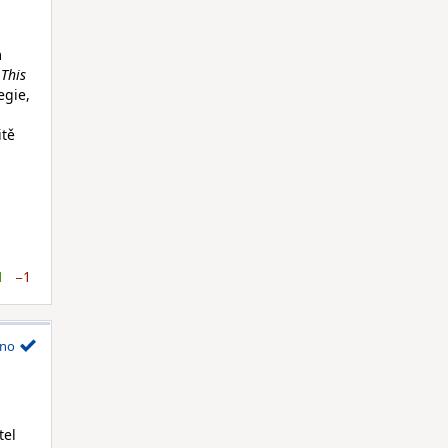
m
í
This
egie,
itě
1
−1
no
tel