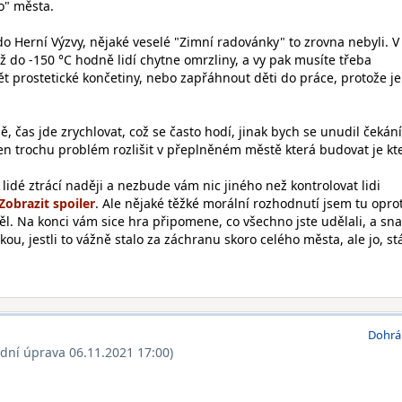
o" města.
l do Herní Výzvy, nějaké veselé "Zimní radovánky" to zrovna nebyli. V
 do -150 °C hodně lidí chytne omrzliny, a vy pak musíte třeba
t prostetické končetiny, nebo zapřáhnout děti do práce, protože je
ě, čas jde zrychlovat, což se často hodí, jinak bych se unudil čekán
jen trochu problém rozlišit v přeplněném městě která budovat je kt
lidé ztrácí naději a nezbude vám nic jiného než kontrolovat lidi
. Ale nějaké těžké morální rozhodnutí jsem tu oprot
l. Na konci vám sice hra připomene, co všechno jste udělali, a sna
kou, jestli to vážně stalo za záchranu skoro celého města, ale jo, st
Dohrá
ední úprava 06.11.2021 17:00)