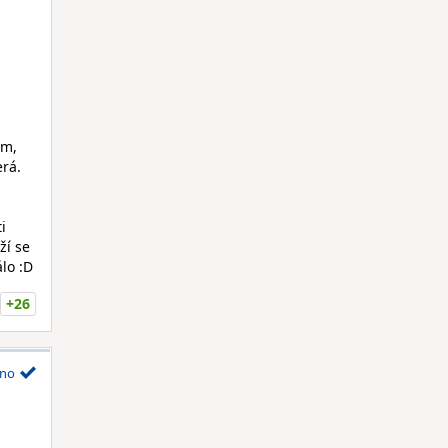
ím,
erá.
i
ží se
álo :D
+26
no