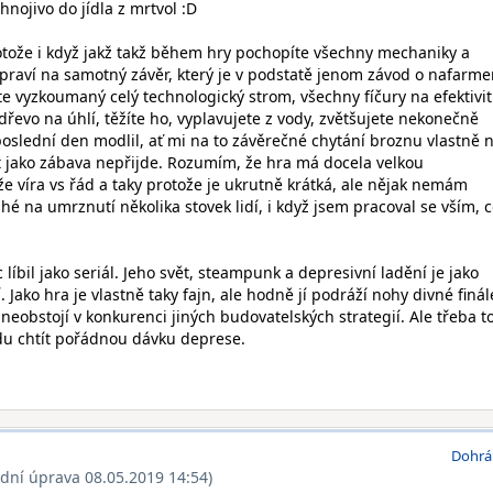
nojivo do jídla z mrtvol :D
rotože i když jakž takž během hry pochopíte všechny mechaniky a
řipraví na samotný závěr, který je v podstatě jenom závod o nafarme
áte vyzkoumaný celý technologický strom, všechny fíčury na efektivi
 dřevo na úhlí, těžíte ho, vyplavujete z vody, zvětšujete nekonečně
poslední den modlil, ať mi na to závěrečné chytání broznu vlastně 
kt jako zábava nepřijde. Rozumím, že hra má docela velkou
e víra vs řád a taky protože je ukrutně krátká, ale nějak nemám
hé na umrznutí několika stovek lidí, i když jsem pracoval se vším, 
líbil jako seriál. Jeho svět, steampunk a depresivní ladění je jako
 Jako hra je vlastně taky fajn, ale hodně jí podráží nohy divné finál
eobstojí v konkurenci jiných budovatelských strategií. Ale třeba 
du chtít pořádnou dávku deprese.
Dohrá
ední úprava 08.05.2019 14:54)