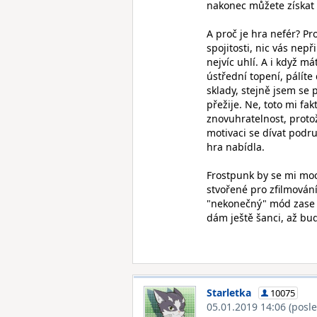
nakonec můžete získat h
A proč je hra nefér? P
spojitosti, nic vás nep
nejvíc uhlí. A i když m
ústřední topení, pálíte
sklady, stejně jsem se 
přežije. Ne, toto mi fa
znovuhratelnost, protož
motivaci se dívat podru
hra nabídla.
Frostpunk by se mi moc 
stvořené pro zfilmování.
"nekonečný" mód zase n
dám ještě šanci, až bu
Starletka
10075
05.01.2019 14:06
(posl