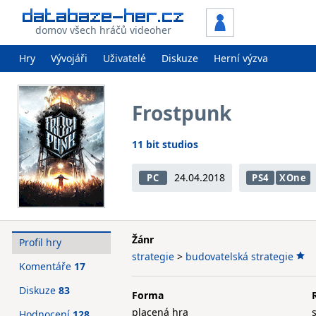
domov všech hráčů videoher
Hry
Vývojáři
Uživatelé
Diskuze
Herní výzva
Frostpunk
11 bit studios
24.04.2018
PC
PS4
XOne
Žánr
Profil hry
strategie
>
budovatelská strategie
Komentáře
17
Diskuze
83
Forma
placená hra
Hodnocení
128