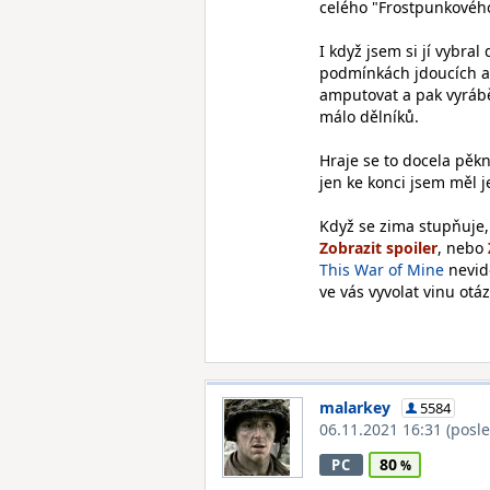
celého "Frostpunkovéh
I když jsem si jí vybra
podmínkách jdoucích až
amputovat a pak vyrábě
málo dělníků.
Hraje se to docela pěkn
jen ke konci jsem měl 
Když se zima stupňuje, 
, nebo
This War of Mine
nevidě
ve vás vyvolat vinu otáz
malarkey
5584
06.11.2021 16:31
(posl
80
PC