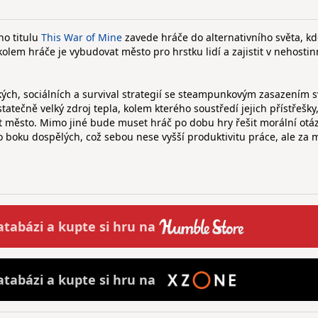
o titulu
This War of Mine
zavede hráče do alternativního světa, k
kolem hráče je vybudovat město pro hrstku lidí a zajistit v nehosti
ch, sociálních a survival strategií se steampunkovým zasazením s
tečně velký zdroj tepla, kolem kterého soustředí jejich přístřešky, 
vat město. Mimo jiné bude muset hráč po dobu hry řešit morální otáz
o boku dospělých, což sebou nese vyšší produktivitu práce, ale za
atabázi a
kupte
si hru na
atabázi a
kupte
si hru na