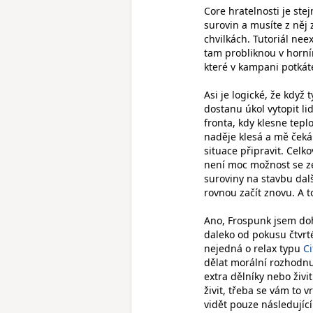
Core hratelnosti je ste
surovin a musíte z něj
chvilkách. Tutoriál nee
tam probliknou v horní
které v kampani potkát
Asi je logické, že když 
dostanu úkol vytopit li
fronta, kdy klesne tepl
naděje klesá a mě čeká
situace připravit. Cel
není moc možnost se ze
suroviny na stavbu dal
rovnou začít znovu. A to
Ano, Frospunk jsem dohr
daleko od pokusu čtvrt
nejedná o relax typu
Ci
dělat morální rozhodnu
extra dělníky nebo živit
živit, třeba se vám to 
vidět pouze následujíc