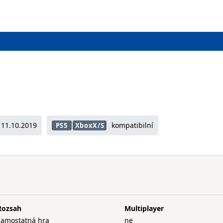
11.10.2019
kompatibilní
PS5
XboxX/S
Rozsah
Multiplayer
samostatná hra
ne