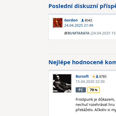
Poslední diskuzní přís
Gordon
8043
24.04.2025 21:49
@
BUMTARATA
(24.04.2025 15
Nejlépe hodnocené ko
Bursoft
8785
15.04.2020 22:30
70
PC
Frostpunk je důkazem, 
nechuť rozehrávat hru n
překáželo. Ačkoliv si my