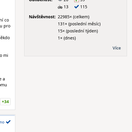
13
115
Návštěvnost:
22985× (celkem)
ní co
131× (poslední měsíc)
tu pro
15× (poslední týden)
někdo
1× (dnes)
Více
co mi
e a
tomu
+34
no