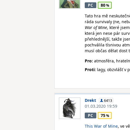
80
PC
Tato hra mě neskutečn
ráda survivaly (ne, neb
War of Mine
, které jse
která jen nese pár surv
přehlednější, takže jse
pochválila tísnivou atmo
musí občas dělat dost 
Pro:
atmosféra, hrateln
Proti:
lagy, obzvlášť v p
Drekt
6413
01.03.2020 19:59
75
PC
This War of Mine
, ve v