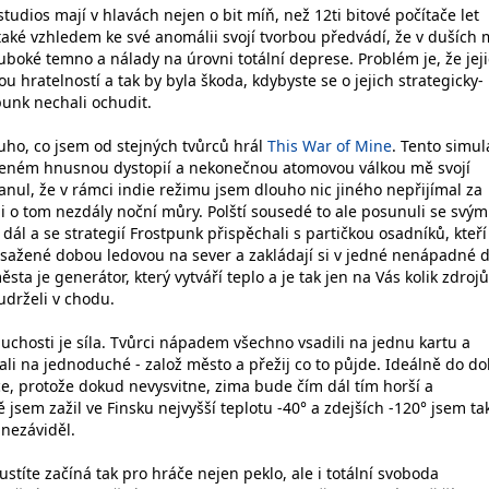
studios mají v hlavách nejen o bit míň, než 12ti bitové počítače let
aké vzhledem ke své anomálii svojí tvorbou předvádí, že v duších m
uboké temno a nálady na úrovni totální deprese. Problém je, že jej
u hratelností a tak by byla škoda, kdybyste se o jejich strategicky-
punk nechali ochudit.
ouho, co jsem od stejných tvůrců hrál
This War of Mine
. Tento simul
openém hnusnou dystopií a nekonečnou atomovou válkou mě svojí
anul, že v rámci indie režimu jsem dlouho nic jiného nepřijímal za
i o tom nezdály noční můry. Polští sousedé to ale posunuli se svým
l a se strategií Frostpunk přispěchali s partičkou osadníků, kteří
 zasažené dobou ledovou na sever a zakládají si v jedné nenápadné 
sta je generátor, který vytváří teplo a je tak jen na Vás kolik zdroj
udrželi v chodu.
uchosti je síla. Tvůrci nápadem všechno vsadili na jednu kartu a
ali na jednoduché - založ město a přežij co to půjde. Ideálně do do
e, protože dokud nevysvitne, zima bude čím dál tím horší a
 jsem zažil ve Finsku nejvyšší teplotu -40° a zdejších -120° jsem ta
ezáviděl.
títe začíná tak pro hráče nejen peklo, ale i totální svoboda