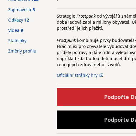
Zajímavosti
5
Strategie
Frostpunk
od vývojářů známéh
Odkazy
12
doba ledová zabila miliony obyvatel. Ú
prostředí jejich přežití.
Videa
9
Frostpunk
kombinuje prvky budovatelský
Statistiky
Hráč musí pro obyvatele vybudovat dosta
Změny profilu
příděly potravy a dále řídit a vylepšo
například zda budou děti muset dřít p
cenu jejich zdraví nebo i životů.
Oficiální stránky hry
Podpořte D
Podpořte D