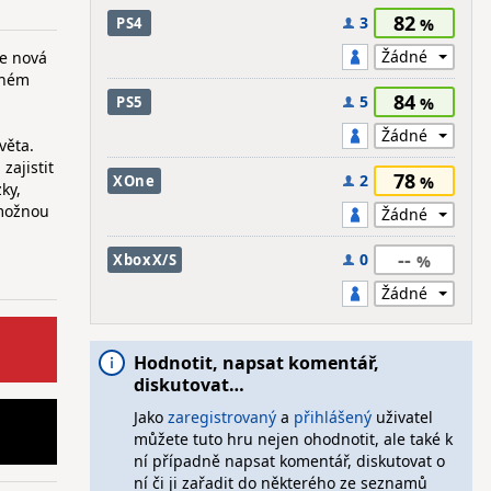
82
3
PS4
de nová
nném
84
5
PS5
věta.
zajistit
78
2
XOne
ky,
 možnou
--
0
XboxX/S
Hodnotit, napsat komentář,
diskutovat…
Jako
zaregistrovaný
a
přihlášený
uživatel
můžete tuto hru nejen ohodnotit, ale také k
ní případně napsat komentář, diskutovat o
ní či ji zařadit do některého ze seznamů