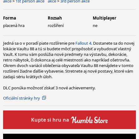
akce
>
1st person akce
akce
>
3rd person akce
Forma
Rozsah
Multiplayer
placená hra
rozšíření
ne
Jedná sa o v poradí piate rozšírenie pre
Fallout 4
. Dostanete sa do novej
lokácie Vaultu 88 a tú si budete môcť prispôsobiť a vybudovať vlastný
Vault. K tomu vám poslúžia nové predmety na výstavbu, dekorácie,
retro nábytok, či dokonca aj celé miestnosti ako napríklad ošetrovňa.
Okrem dvoch variácií oblečenia obyvateľa Vaultu 88 nenájdete v tomto
rozšírení žiadne ďalšie vybavenie. Stretnete aj nové postavy, ktoré vám
zadajú sériu krátkych úloh.
DLC ponúka možnosť získať 3 nové achievementy.
Oficiální stránky hry
Kupte
si hru na