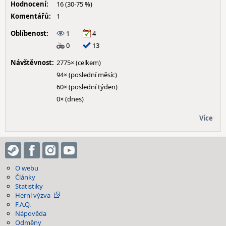
Hodnocení:
16 (30-75 %)
Komentářů:
1
Oblíbenost:
1
4
0
13
Návštěvnost:
2775× (celkem)
94× (poslední měsíc)
60× (poslední týden)
0× (dnes)
Více
O webu
Články
Statistiky
Herní výzva
F.A.Q.
Nápověda
Odměny