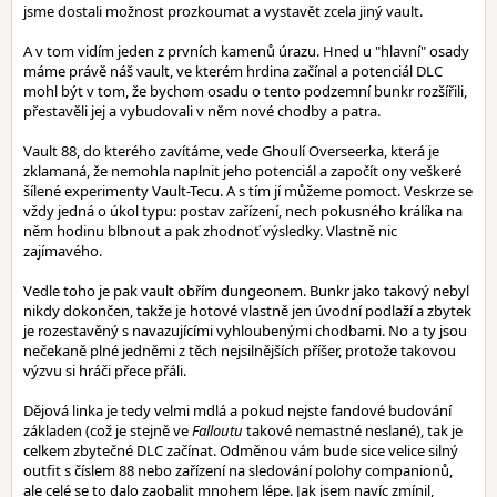
jsme dostali možnost prozkoumat a vystavět zcela jiný vault.
A v tom vidím jeden z prvních kamenů úrazu. Hned u "hlavní" osady
máme právě náš vault, ve kterém hrdina začínal a potenciál DLC
mohl být v tom, že bychom osadu o tento podzemní bunkr rozšířili,
přestavěli jej a vybudovali v něm nové chodby a patra.
Vault 88, do kterého zavítáme, vede Ghoulí Overseerka, která je
zklamaná, že nemohla naplnit jeho potenciál a započít ony veškeré
šílené experimenty Vault-Tecu. A s tím jí můžeme pomoct. Veskrze se
vždy jedná o úkol typu: postav zařízení, nech pokusného králíka na
něm hodinu blbnout a pak zhodnoť výsledky. Vlastně nic
zajímavého.
Vedle toho je pak vault obřím dungeonem. Bunkr jako takový nebyl
nikdy dokončen, takže je hotové vlastně jen úvodní podlaží a zbytek
je rozestavěný s navazujícími vyhloubenými chodbami. No a ty jsou
nečekaně plné jedněmi z těch nejsilnějších příšer, protože takovou
výzvu si hráči přece přáli.
Dějová linka je tedy velmi mdlá a pokud nejste fandové budování
základen (což je stejně ve
Falloutu
takové nemastné neslané), tak je
celkem zbytečné DLC začínat. Odměnou vám bude sice velice silný
outfit s číslem 88 nebo zařízení na sledování polohy companionů,
ale celé se to dalo zaobalit mnohem lépe. Jak jsem navíc zmínil,