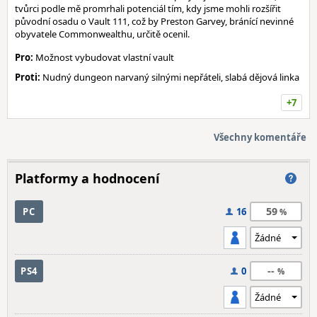
tvůrci podle mě promrhali potenciál tím, kdy jsme mohli rozšířit
původní osadu o Vault 111, což by Preston Garvey, bránící nevinné
obyvatele Commonwealthu, určitě ocenil.
Pro:
Možnost vybudovat vlastní vault
Proti:
Nudný dungeon narvaný silnými nepřáteli, slabá dějová linka
+7
Všechny komentáře
Platformy a hodnocení
59
PC
16
--
PS4
0