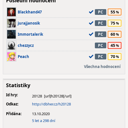
Poslední hodnocení
55
Blackhand47
PC
75
jurajjanosik
PC
60
Immortalerik
PC
45
chezzycz
PC
70
Peach
PC
Všechna hodnocení
Statistiky
Id hry:
20128
Odkaz:
http://dbher.cz/h20128
Přidána:
13.10.2020
5 let a 298 dní