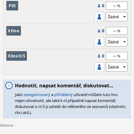
--
PS5
0
--
XOne
0
--
XboxX/S
0
Hodnotit, napsat komentář, diskutovat…
Jako
zaregistrovaný
a
přihlášený
uživatel můžete tuto hru
nejen ohodnotit, ale také k ní případně napsat komentář,
diskutovat o ní či ji zařadit do některého ze seznamů (vlastním,
chci atd.).