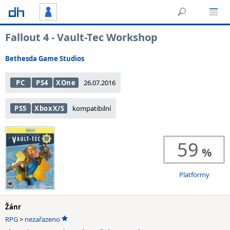
Fallout 4 - Vault-Tec Workshop
Bethesda Game Studios
PC
PS4
XOne
26.07.2016
PS5
XboxX/S
kompatibilní
59
Platformy
Žánr
RPG
>
nezařazeno