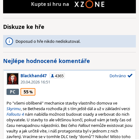
Kupte
si hru na
Diskuze ke hře
Doposud o hře nikdo nediskutoval.
Nejlépe hodnocené komentáře
Blackhand47
4365
Dohráno
20.04.2026 16:51
55
PC
Po "všemi oblíbené" mechanice stavby vlastního domova ve
Skyrimu
, se Bethesda rozhodla jít s tím ještě dál a už v základní verzi
Falloutu 4
nám nabídla možnost budovat osady a verbovat do nich
obyvatele. U stavby to ale většinou končí, pokud vám je tedy čas od
času nenapadnou nájezdníci. Bez čeho
Fallout
nemůže existovat jsou
vaulty a jak určitě víte, i náš protagonista byl v jednom z nich
zavřený. Vracíme se v tomhle DLC tedy "domů"? Nikoliv! Místo toho