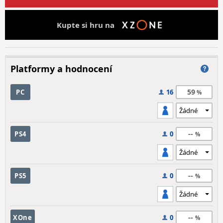
Kupte si hru na
Platformy a hodnocení
59
PC
16
--
PS4
0
--
PS5
0
--
XOne
0