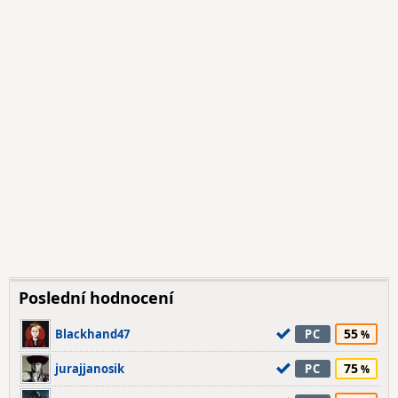
Poslední hodnocení
55
Blackhand47
PC
75
jurajjanosik
PC