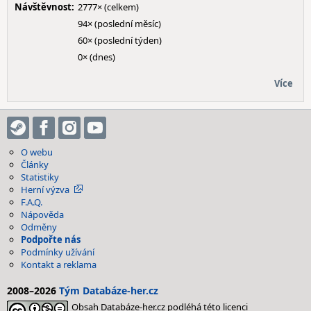
Návštěvnost:
2777× (celkem)
94× (poslední měsíc)
60× (poslední týden)
0× (dnes)
Více
O webu
Články
Statistiky
Herní výzva
F.A.Q.
Nápověda
Odměny
Podpořte nás
Podmínky užívání
Kontakt a reklama
2008–2026
Tým Databáze-her.cz
Obsah Databáze-her.cz podléhá této licenci