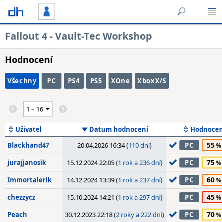
Fallout 4 - Vault-Tec Workshop
Hodnocení
Všechny
PC
PS4
PS5
XOne
XboxX/S
Uživatel
Datum hodnocení
Hodnocen
55
Blackhand47
20.04.2026 16:34 (
110 dní
)
PC
75
jurajjanosik
15.12.2024 22:05 (
1 rok a 236 dní
)
PC
60
Immortalerik
14.12.2024 13:39 (
1 rok a 237 dní
)
PC
45
chezzycz
15.10.2024 14:21 (
1 rok a 297 dní
)
PC
70
Peach
30.12.2023 22:18 (
2 roky a 222 dní
)
PC