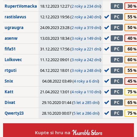
30
RupertVomacka
18.12.2023 12:27 (
2 roky a 234 dní
)
PC
55
rastislavus
12.12.2023 19:56 (
2 roky a 240 dní
)
PC
50
ugraugra
24.09.2023 23:28 (
2 roky a 319 dní
)
PC
40
asenw
13.03.2023 18:34 (
3 roky a 149 dní
)
PC
60
fifa51
31.12.2022 17:56 (
3 roky a 221 dní
)
PC
60
Lolkovec
11.12.2022 09:01 (
3 roky a 242 dní
)
PC
55
rtguti
04.12.2022 18:01 (
3 roky a 248 dní
)
PC
45
Snix
04.08.2022 03:49 (
4 roky a 6 dní
)
PC
75
Katt
21.04.2022 13:01 (
4 roky a 110 dní
)
PC
65
Divat
29.10.2020 01:44 (
5 let a 285 dní
)
PC
75
Qwerty23
28.10.2020 00:07 (
5 let a 286 dní
)
PC
Kupte si hru na