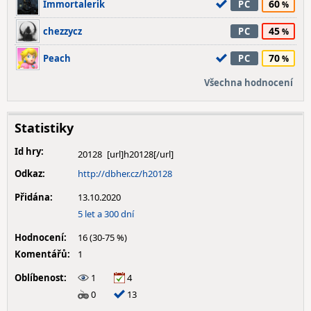
60
Immortalerik
PC
45
chezzycz
PC
70
Peach
PC
Všechna hodnocení
Statistiky
Id hry:
20128
Odkaz:
http://dbher.cz/h20128
Přidána:
13.10.2020
5 let a 300 dní
Hodnocení:
16 (30-75 %)
Komentářů:
1
Oblíbenost:
1
4
0
13