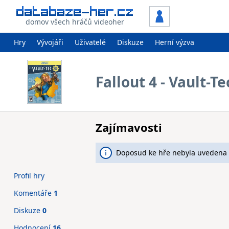
domov všech hráčů videoher
Hry
Vývojáři
Uživatelé
Diskuze
Herní výzva
Fallout 4 - Vault-
Zajímavosti
Doposud ke hře nebyla uvedena 
Profil hry
Komentáře
1
Diskuze
0
Hodnocení
16