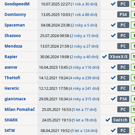
GoodspeedM
10.07.2025 22:27 (
1 rok a 30 dní
)
PC
DomSonny
13.05.2025 10:03 (
1 rok a 88 dní
)
PS4
Spaceman
04.08.2024 23:38 (
2 roky a 5 dní
)
PC
Shazooo
25.07.2024 09:58 (
2 roky a 15 dní
)
PC
Mendoza
13.07.2024 21:59 (
2 roky a 27 dní
)
PC
1
Rapier
30.06.2024 19:08 (
2 roky a 40 dní
)
XboxX/S
asenw
16.04.2023 13:45 (
3 roky a 116 dní
)
PC
TheHofi
14.12.2021 19:24 (
4 roky a 239 dní
)
PC
Heretic
12.12.2021 17:58 (
4 roky a 241 dní
)
PC
giantmace
29.09.2021 16:34 (
4 roky a 315 dní
)
PS4
1
Milan Pomahač
25.05.2021 16:53 (
5 let a 77 dní
)
PC
SHARK
24.05.2021 19:13 (
5 let a 78 dní
)
Switch
S4TW
08.04.2021 19:52 (
5 let a 124 dní
)
PC