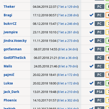
Theker
04.04.2019 22:37 (
7 let a 129 dní
)
PC
Bragi
17.12.2018 00:57 (
7 let a 238 dní
)
PC
bukrrCZ
08.12.2018 15:47 (
7 let a 246 dní
)
PC
jvempire
23.11.2018 10:10 (
7 let a 261 dní
)
PC
Jindra.Vosecky
11.11.2018 15:04 (
7 let a 273 dní
)
PC
gotfanman
08.07.2018 14:55 (
8 let a 34 dní
)
PC
GodOfTheSick
06.07.2018 21:21 (
8 let a 36 dní
)
PC
Malis
24.05.2018 21:46 (
8 let a 79 dní
)
PC
pajmič
20.02.2018 18:41 (
8 let a 172 dní
)
PC
Luksa
20.02.2018 18:00 (
8 let a 172 dní
)
PC
Jack_Dark
13.01.2018 19:48 (
8 let a 210 dní
)
PS4
Phoenix
14.10.2017 01:57 (
8 let a 302 dní
)
PC
leebigh
11.10.2017 08:55 (
8 let a 304 dní
)
PC