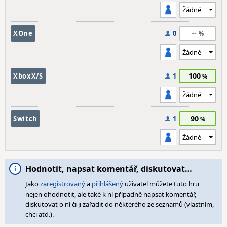
--
XOne
0
100
XboxX/S
1
90
Switch
1
Hodnotit, napsat komentář, diskutovat…
Jako
zaregistrovaný
a
přihlášený
uživatel můžete tuto hru
nejen ohodnotit, ale také k ní případně napsat komentář,
diskutovat o ní či ji zařadit do některého ze seznamů (vlastním,
chci atd.).