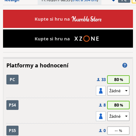
Kupte si hru na
Kupte si hru na
Platformy a hodnocení
80
PC
33
80
PS4
8
--
PS5
0