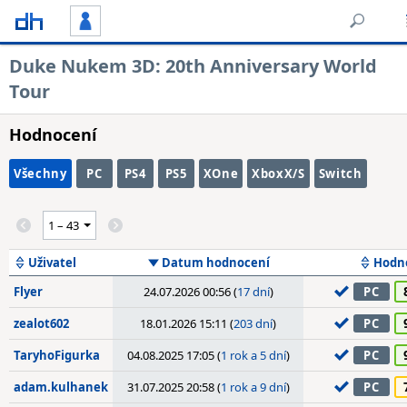
Duke Nukem 3D: 20th Anniversary World
Tour
Hodnocení
Všechny
PC
PS4
PS5
XOne
XboxX/S
Switch
Uživatel
Datum hodnocení
Hodn
Flyer
24.07.2026 00:56 (
17 dní
)
PC
zealot602
18.01.2026 15:11 (
203 dní
)
PC
TaryhoFigurka
04.08.2025 17:05 (
1 rok a 5 dní
)
PC
adam.kulhanek
31.07.2025 20:58 (
1 rok a 9 dní
)
PC