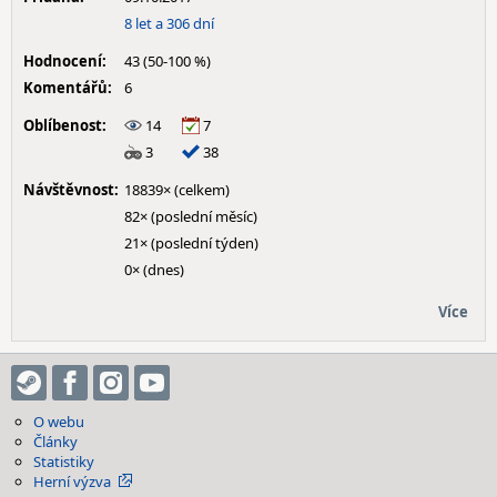
8 let a 306 dní
Hodnocení:
43 (50-100 %)
Komentářů:
6
Oblíbenost:
14
7
3
38
Návštěvnost:
18839× (celkem)
82× (poslední měsíc)
21× (poslední týden)
0× (dnes)
Více
O webu
Články
Statistiky
Herní výzva