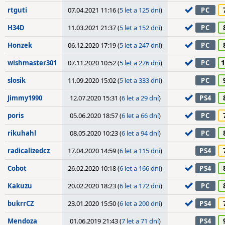
rtguti
07.04.2021 11:16 (
5 let a 125 dní
)
PC
H34D
11.03.2021 21:37 (
5 let a 152 dní
)
PC
Honzek
06.12.2020 17:19 (
5 let a 247 dní
)
PC
1
wishmaster301
07.11.2020 10:52 (
5 let a 276 dní
)
PC
slosik
11.09.2020 15:02 (
5 let a 333 dní
)
PC
Jimmy1990
12.07.2020 15:31 (
6 let a 29 dní
)
PS4
poris
05.06.2020 18:57 (
6 let a 66 dní
)
PC
rikuhahl
08.05.2020 10:23 (
6 let a 94 dní
)
PC
radicalizedcz
17.04.2020 14:59 (
6 let a 115 dní
)
PS4
Cobot
26.02.2020 10:18 (
6 let a 166 dní
)
PS4
Kakuzu
20.02.2020 18:23 (
6 let a 172 dní
)
PC
bukrrCZ
23.01.2020 15:50 (
6 let a 200 dní
)
PS4
Mendoza
01.06.2019 21:43 (
7 let a 71 dní
)
PS4