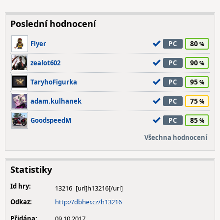
Poslední hodnocení
80
Flyer
PC
90
zealot602
PC
95
TaryhoFigurka
PC
75
adam.kulhanek
PC
85
GoodspeedM
PC
Všechna hodnocení
Statistiky
Id hry:
13216
Odkaz:
http://dbher.cz/h13216
Přidána:
09.10.2017