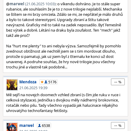
@
marwel
(21.06.2025 10:03)
: o víkendu dohráno. Je to stále super
rubanice, ale souhlasím že je to z nove trilogie nejslabší. Mechanika
se štítem se mi brzy omrzela. Zdálo se mi, ze nepřátel je málo druhů
a bylo to takové stereotypní. Upgrady zbraní a štítu takové
nevýrazné. Graficky mě to také na zadek neposadilo. Byť řemeslně
bez výtek a dobré. Létání na draku byla zoufalost. Ten "mech" jakž
takž ale proč?
Na "hurt me plenty" to ani nebyla výzva. Samozřejmě by pomohlo
zvednout obtížnost ale nechtěl jsem se s tim mordovat dlouho,
protože si pamatuji, jak uz jsem byl z Eternalu ke konci už dost
unavenej. A podruhe souhlas, že hry nové trilogie jsou všechny
trochu jiné a vlastně tak podobné...
--
Mendoza
5176
21.06.2025 19:39
Mě sejří na novejch doomech vzhled zbraní (s čím jde ruku v ruce i
celková stylizace). Jednička s dvojkou měly nádherný brokovnice,
rotačák nebo pilu. Tady všechno vypadá jak halucinace nějakýho
uhrovatýho technofantasy fetišisty.
--
marwel
6538