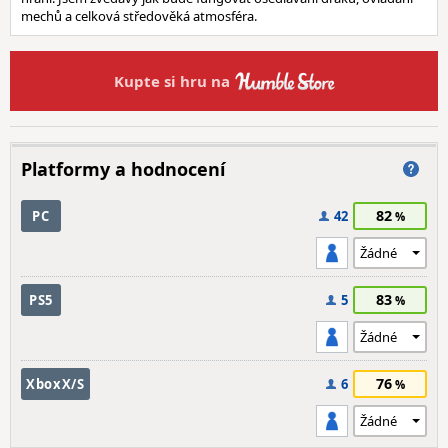
mechů a celková středověká atmosféra.
Kupte si hru na
Platformy a hodnocení
82
PC
42
83
PS5
5
76
XboxX/S
6