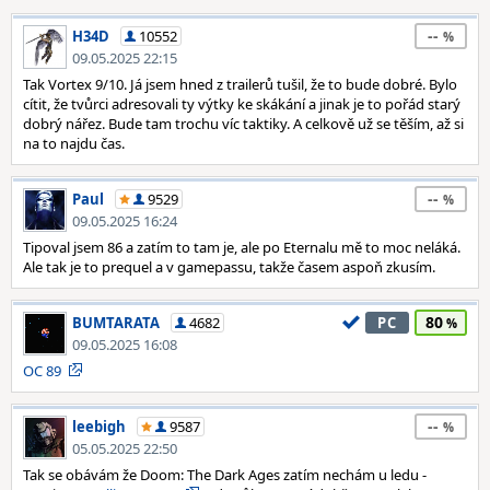
--
H34D
10552
09.05.2025 22:15
Tak Vortex 9/10. Já jsem hned z trailerů tušil, že to bude dobré. Bylo
cítit, že tvůrci adresovali ty výtky ke skákání a jinak je to pořád starý
dobrý nářez. Bude tam trochu víc taktiky. A celkově už se těším, až si
na to najdu čas.
--
Paul
9529
09.05.2025 16:24
Tipoval jsem 86 a zatím to tam je, ale po Eternalu mě to moc neláká.
Ale tak je to prequel a v gamepassu, takže časem aspoň zkusím.
80
BUMTARATA
4682
PC
09.05.2025 16:08
OC 89
--
leebigh
9587
05.05.2025 22:50
Tak se obávám že Doom: The Dark Ages zatím nechám u ledu -