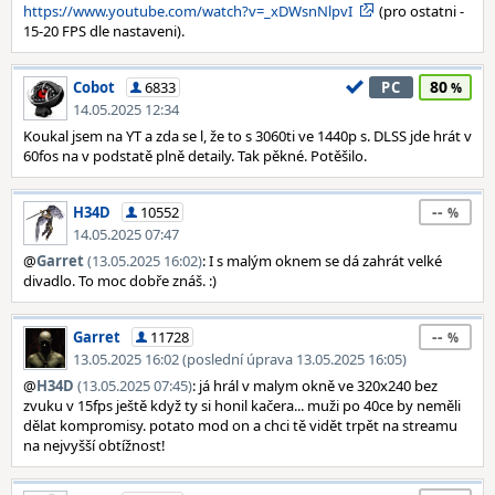
https://www.youtube.com/watch?v=_xDWsnNlpvI
(pro ostatni -
15-20 FPS dle nastaveni).
80
Cobot
6833
PC
14.05.2025 12:34
Koukal jsem na YT a zda se l, že to s 3060ti ve 1440p s. DLSS jde hrát v
60fos na v podstatě plně detaily. Tak pěkné. Potěšilo.
--
H34D
10552
14.05.2025 07:47
@
Garret
(13.05.2025 16:02)
: I s malým oknem se dá zahrát velké
divadlo. To moc dobře znáš. :)
--
Garret
11728
13.05.2025 16:02 (poslední úprava 13.05.2025 16:05)
@
H34D
(13.05.2025 07:45)
: já hrál v malym okně ve 320x240 bez
zvuku v 15fps ještě když ty si honil kačera... muži po 40ce by neměli
dělat kompromisy. potato mod on a chci tě vidět trpět na streamu
na nejvyšší obtížnost!