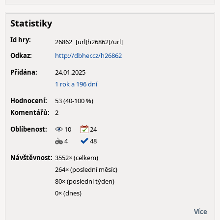
Statistiky
Id hry:
26862
Odkaz:
http://dbher.cz/h26862
Přidána:
24.01.2025
1 rok a 196 dní
Hodnocení:
53 (40-100 %)
Komentářů:
2
Oblíbenost:
10
24
4
48
Návštěvnost:
3552× (celkem)
264× (poslední měsíc)
80× (poslední týden)
0× (dnes)
Více