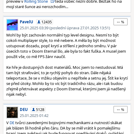
preview v
Rolling Stone
teda vůbec nezní dobře. Beztak ho na
mojí staré šunce asi nerozchodím...
--
PavelU
12435
25.01.2025 03:39 (poslední úprava 27.01.2025 13:51)
Mohl by být zachován normální typ level designu. Nesmí to být
cokoli multiplayer style, to mě nebere. A měla by být možnost
ustupovat dozadu, popř. krytí a střílení z jednoho směru. V pár
úsecích toto v Doom Eternal šlo, ale byla to fakt fuška. A musel jsem
použít vše, co mě FPS žánr naučil.
Ke hře je dostupných dost materiálů. Moc jsem to nestudoval. Má
tam být strafování, to je rychlý pohyb do stran. Dále nějaká
teleportace, že se v mžiku objevím u nepřítele a setnu jej. Štít ke krytí
se před útoky. Mohlo by to víc být tradičního rázu, ale i tak budou
zřejmě přetrvávat aspekty z Doom Eternal, kterými jsem já nadšený
nijak nebyl.
--
DEU
5128
25.01.2025 01:42
V
DE
tvůrci zavedenými bojovými mechanikami a nutností skákat
jak blázen šli hodně přes čáru. DA by se měl vrátit k pomalejšímu
hraní. Jsem zvědavý jak bude fungovat osedlávání draků, ovládání