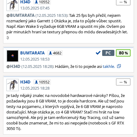
--
H34D
10552
13.05.2025 07:45
@
BUMTARATA
(12.05.2025 18:53)
: Tak 25 fps byh přežil, nejsem
rozmazlený jako Garrett :) Otázka je, zda to půjde vůbec spustit.
Např. Alan Wake Ii vyžaduje 6GB VRAM a spustit mi jde. Ovšem po
pár minutách hraní se textury přepnou do módu devadesátých let.
:)
80
BUMTARATA
4682
PC
12.05.2025 18:53
@
H34D
(12.05.2025 18:28)
: Hádám, že ti to pojede asi
takhle.
--
H34D
10552
12.05.2025 18:28
Je tady nějaký znalec na novodobé hardwarové nároky? Píšou, že
požadavky jsou 8 GB VRAM, to je docela hardcore. Ale už teď jsou
testy na pcgameru, z kterých vyplývá, že 6 GB VRAM je naprosto
dostačující. Moje otázka je, co 4 GB VRAM? Stačí mi hrát na low
samozřejmě. Ale prý je tam enforcenutý Ray Tracing, což už samo
osobě bude znamenat, že mi to asi nepojede (notebook s GF RTX
3050 Ti).