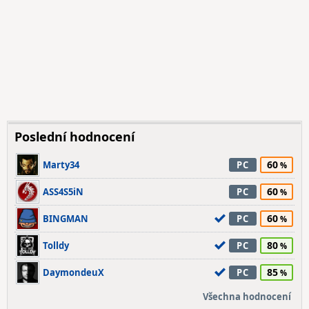
Poslední hodnocení
60
Marty34
PC
60
ASS4S5iN
PC
60
BINGMAN
PC
80
Tolldy
PC
85
DaymondeuX
PC
Všechna hodnocení