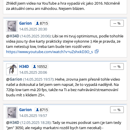
Zhlédl jsem videa na YouTube a hra vypadá víc jako 2016. NIcméně
za aktuální cenu ani náhodou. Nejsem blázen.
--
Garion
8715
14.05.2025 20:30
@
H34D
(14.05.2025 20:06)
: Libi se mi tvuj optimismus, podle tohohle
videa jsou ty dve karty prakticky stejne vykonne :) Ale je pravda, ze
tam netestuji low, treba tam bude ten rozdil vetsi
https://www.youtube.com/watch?v=uZshxkD3O_s
--
H34D
10552
14.05.2025 20:06
@
Garion
(14.05.2025 19:57)
: Hehe, zrovna jsem přesně tohle video
našel a dokoukal a šel jsem sem napsat, že to vypadá nadějně. Na
720p low tam má 20 fps, takže na Ti a bez nahrávání/streamování
budu mít s klidem 25+.
--
Garion
8715
14.05.2025 19:57
@
H34D
(12.05.2025 18:28)
: Tady se muzes podivat sam (je tam tedy
"jen" 3050, ale nejaky markatni rozdil bych tam necekal) -