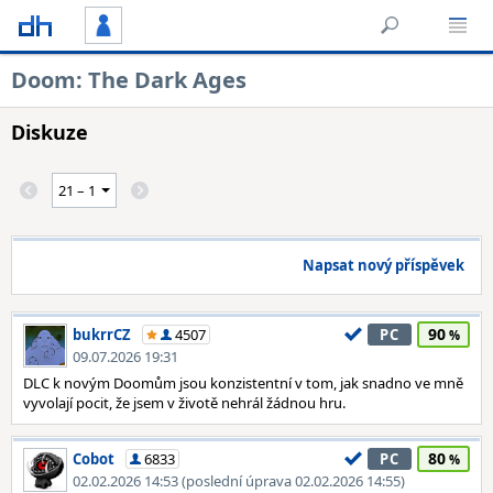
Doom: The Dark Ages
Diskuze
Napsat nový příspěvek
90
bukrrCZ
4507
PC
09.07.2026 19:31
DLC k novým Doomům jsou konzistentní v tom, jak snadno ve mně
vyvolají pocit, že jsem v životě nehrál žádnou hru.
80
Cobot
6833
PC
02.02.2026 14:53 (poslední úprava 02.02.2026 14:55)