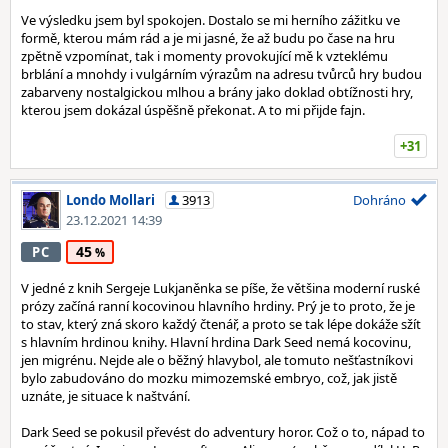
Ve výsledku jsem byl spokojen. Dostalo se mi herního zážitku ve
formě, kterou mám rád a je mi jasné, že až budu po čase na hru
zpětně vzpomínat, tak i momenty provokující mě k vzteklému
brblání a mnohdy i vulgárním výrazům na adresu tvůrců hry budou
zabarveny nostalgickou mlhou a brány jako doklad obtížnosti hry,
kterou jsem dokázal úspěšně překonat. A to mi přijde fajn.
+31
Londo Mollari
3913
Dohráno
23.12.2021 14:39
45
PC
V jedné z knih Sergeje Lukjaněnka se píše, že většina moderní ruské
prózy začíná ranní kocovinou hlavního hrdiny. Prý je to proto, že je
to stav, který zná skoro každý čtenář, a proto se tak lépe dokáže sžít
s hlavním hrdinou knihy. Hlavní hrdina Dark Seed nemá kocovinu,
jen migrénu. Nejde ale o běžný hlavybol, ale tomuto nešťastníkovi
bylo zabudováno do mozku mimozemské embryo, což, jak jistě
uznáte, je situace k naštvání.
Dark Seed se pokusil převést do adventury horor. Což o to, nápad to