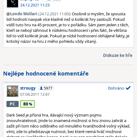
24.12.2021 11:23
@
Londo Mollari
(24.12.2021 11:00)
: Osobně si myslím, že spousta
lidí hodnotí naopak více kladně než si kolikrát hry zaslouží. Pokud
vidíš tuto hru na 45 procent, je to v pořádku. Sám jsem jeden z těch,
kteří se nebojí sáhnout k nízkému hodnocení i přes fakt, že většina
lidí to vidí kolikrát jinak. Pokud je nízké hodnocení obhájené fakty, je
kritický názor na hru z mého pohledu vždy vítaný.
Diskuze ke hře
Nejlépe hodnocené komentáře
strougy
5977
Dohráno
07.04.2011 12:47
80
PC
Dark Seed je přísná hra, dávající nový význam pojmu
znovuhratelnost. Jinde to znamená možnost si hru znovu zahrát a
zažít při tom něco odlišného od minulého hraní(hodně volný výklad,
vím), zde to představuje nutnost, bez které nemá hráč možnost