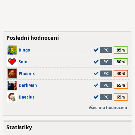
Poslední hodnocení
85
Ringo
PC
80
Snix
PC
40
Phoenix
PC
65
DarkMan
PC
65
Daecius
PC
Všechna hodnocení
Statistiky