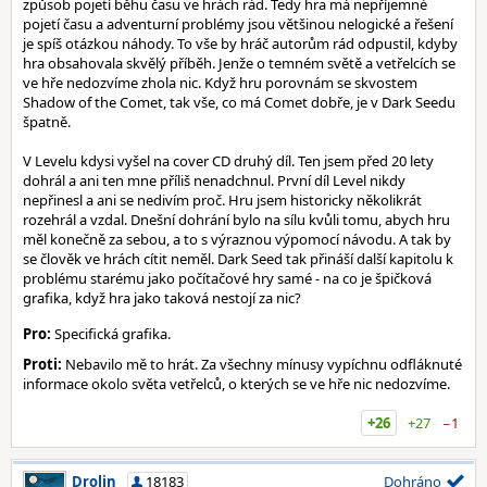
způsob pojetí běhu času ve hrách rád. Tedy hra má nepříjemné
pojetí času a adventurní problémy jsou většinou nelogické a řešení
je spíš otázkou náhody. To vše by hráč autorům rád odpustil, kdyby
hra obsahovala skvělý příběh. Jenže o temném světě a vetřelcích se
ve hře nedozvíme zhola nic. Když hru porovnám se skvostem
Shadow of the Comet, tak vše, co má Comet dobře, je v Dark Seedu
špatně.
V Levelu kdysi vyšel na cover CD druhý díl. Ten jsem před 20 lety
dohrál a ani ten mne příliš nenadchnul. První díl Level nikdy
nepřinesl a ani se nedivím proč. Hru jsem historicky několikrát
rozehrál a vzdal. Dnešní dohrání bylo na sílu kvůli tomu, abych hru
měl konečně za sebou, a to s výraznou výpomocí návodu. A tak by
se člověk ve hrách cítit neměl. Dark Seed tak přináší další kapitolu k
problému starému jako počítačové hry samé - na co je špičková
grafika, když hra jako taková nestojí za nic?
Pro:
Specifická grafika.
Proti:
Nebavilo mě to hrát. Za všechny mínusy vypíchnu odfláknuté
informace okolo světa vetřelců, o kterých se ve hře nic nedozvíme.
+26
+27
−1
Drolin
18183
Dohráno