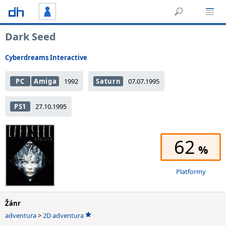
Dark Seed
Cyberdreams Interactive
PC
Amiga
1992
Saturn
07.07.1995
PS1
27.10.1995
62
Platformy
Žánr
adventura
>
2D adventura