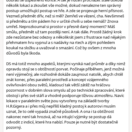
dobrati se úspěšného konce. A tak je nucen procházet stále dokola
několik lokací a zkoušet vše možné, dokud nenalezne ten správný
postup umožňující postup ve hře. A zde se projevuje herní přísnost.
Vezmeš předmět dřív, než si měl? Zemřeš ve vězení, cha. Nevšimneš
si předmětu a tím pádem ho v určité chvíli u sebe nemáš? Znova
umřeš. Neprozkoumal si prostor v přesně daný moment? Máš
smůlu, předmět už tam později není. A tak dále. Prostě žádný krok
zde nezůstane bez odezvy a několikrát jsem z frustrace nad nějakým
přehmatem hru vypnul a s nadávky na rtech a zlým pohledem
koukal na složku a uvažoval o smazání. Což by ovšem z mnoha
důvodů byla škoda.
DS má totiž mnoho aspektů, kterými vyniká nad průměr a díky nimž
opravdu stojí se s obtížností porvat. Počínaje příběhem, jenž možná
není výjimečný, ale rozhodně dokáže zaujmout natolik, abych chtěl
znát konec, přes paralelní prostředí a koncept vzájemného
ovlivňování obou světů, kladoucí tak větší zátěž na hráčovu
pozornost v dobrém slova smyslu až po technické zpracování, které
obstojí i přes své stáří a vhodně podporuje tíživou atmosféru. Navíc
lokace v paralelním světe jsou vytvořeny na základě tvorby
H.R.Gigera a i přes můj nepříliš kladný postoj k autorovi musím
uznat, že to celé vypadá značně působivě. A ona i ta obtížnost
nakonec není tak hrozivá, až na iritující výjimky se postup dá
odvodit z indicií, které hra nabízí. Pouze je nutné být dostatečně
pozorný.