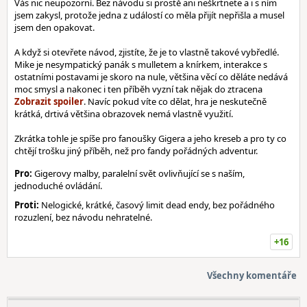
Vás nic neupozorní. Bez návodu si prostě ani neškrtnete a i s ním
jsem zakysl, protože jedna z událostí co měla přijít nepřišla a musel
jsem den opakovat.
A když si otevřete návod, zjistíte, že je to vlastně takové vybředlé.
Mike je nesympatický panák s mulletem a knírkem, interakce s
ostatními postavami je skoro na nule, většina věcí co děláte nedává
moc smysl a nakonec i ten příběh vyzní tak nějak do ztracena
. Navíc pokud víte co dělat, hra je neskutečně
krátká, drtivá většina obrazovek nemá vlastně využití.
Zkrátka tohle je spíše pro fanoušky Gigera a jeho kreseb a pro ty co
chtějí trošku jiný příběh, než pro fandy pořádných adventur.
Pro:
Gigerovy malby, paralelní svět ovlivňující se s naším,
jednoduché ovládání.
Proti:
Nelogické, krátké, časový limit dead endy, bez pořádného
rozuzlení, bez návodu nehratelné.
+16
Všechny komentáře