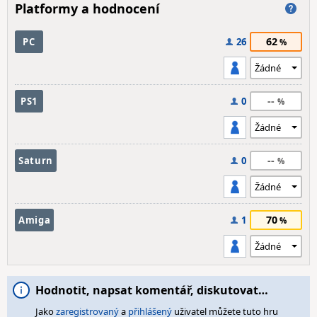
Platformy a hodnocení
62
PC
26
--
PS1
0
--
Saturn
0
70
Amiga
1
Hodnotit, napsat komentář, diskutovat…
Jako
zaregistrovaný
a
přihlášený
uživatel můžete tuto hru