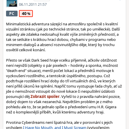
06.11.2011 21:57
40
PC
Minimalistická adventura sázející na atmosféru společně s kvalitní
vizuální stránkou (jak po technické stránce, tak po umělecké). Další
aspekty ale zdaleka nedosahují kvalit výše zmíněných předností, a
tak se setkáte s krátkou hrací dobou, chybami v programu nebo
minimem dialogů a absencí rozvinutějšího děje, který by trochu
osvětlil celkové konání.
Přesto se však Dark Seed hraje vcelku příjemně, ačkoliv obtížnost
není nejnižší (objekty o pár pixelech – hodinky a sponka, možnost
"death-end" situace), menší počet lokací a předmětů motivuje k
vyzkoušení rozdílného, a tentokrát úspěšného, postupu. Což
podtrhuje rozdělení hrací doby do tří virtuálních dnů, ve kterých
není příliš úkonů ke splnění. Napříč tomu vystupuje řada chyb, ať už
jde o nemožnost vstoupit do nové lokace či nespuštění údálosti
posunující děj
. Vyřeší to z pravidla nahrání pozice,
dobrý dojem to však nezanechá. Největším problém je z mého
pohledu ale to, že se jednalo spíše o předvedení umu H.R. Gigera
než o komplexnější příběh, kvůli kterému adventury hraji.
Prvotina Cyberdreams není špatná hra, ale v porovnání s jejich
vrcholem
I Have No Mouth, and I Must Scream
(vytvořeným