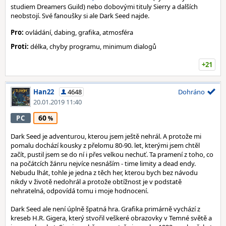
studiem Dreamers Guild) nebo dobovými tituly Sierry a dalších
neobstojí. Své fanoušky si ale Dark Seed najde.
Pro:
ovládání, dabing, grafika, atmosféra
Proti:
délka, chyby programu, minimum dialogů
+21
Han22
4648
Dohráno
20.01.2019 11:40
60
PC
Dark Seed je adventurou, kterou jsem ještě nehrál. A protože mi
pomalu dochází kousky z přelomu 80-90. let, kterými jsem chtěl
začít, pustil jsem se do ní i přes velkou nechuť. Ta pramení z toho, co
na počátcích žánru nejvíce nesnáším - time limity a dead endy.
Nebudu lhát, tohle je jedna z těch her, kterou bych bez návodu
nikdy v životě nedohrál a protože obtížnost je v podstatě
nehratelná, odpovídá tomu i moje hodnocení.
Dark Seed ale není úplně špatná hra. Grafika primárně vychází z
kreseb H.R. Gigera, který stvořil veškeré obrazovky v Temné světě a