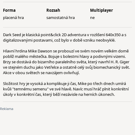
Forma
Rozsah
Multiplayer
placená hra
samostatná hra
ne
Dark Seed je klasická point&click 2D adventura v rozlišení 640x350 a s
digitalizovanými postavami, což bylo v době vzniku neobvyklé.
Hlavní hrdina Mike Dawson se probouzí ve svém novém velkém domě
poblíž malého městečka. Bojuje s bolestmi hlavy a podivnými vizemi.
Brzy se dostává do bizarního paralelního světa, který navrhl H. R. Giger
ve stejném duchu jako Vetřelce a ostatně celý svůj biomechanický svět.
Akce v obou světech se navzájem ovlivňují.
Složitost hry je vysoká a komplikuje ji čas, Mike po třech dnech umírá
kvůli "temnému semenu" ve své hlavě. Navíc musí hráč plnit konkrétní
úkoly v konkrétní čas, který běží nezávisle na herních úkonech.