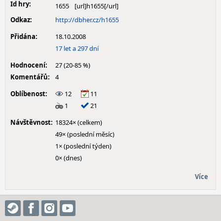
Id hry:
1655
Odkaz:
http://dbher.cz/h1655
Přidána:
18.10.2008
17 let a 297 dní
Hodnocení:
27 (20-85 %)
Komentářů:
4
Oblíbenost:
12
11
1
21
Návštěvnost:
18324× (celkem)
49× (poslední měsíc)
1× (poslední týden)
0× (dnes)
Více