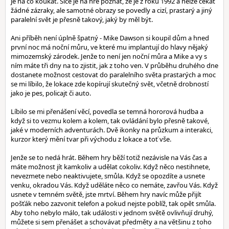
je na co koukat. Sice je na hře poznat, že je z roku 1992 a nelze čekat
žádné zázraky, ale samotné obrazy se povedly a cizí, prastarý a jiný
paralelní svět je přesně takový, jaký by měl být.
Ani příběh není úplně špatný - Mike Dawson si koupil dům a hned
první noc má noční můru, ve které mu implantují do hlavy nějaký
mimozemský zárodek. Jenže to není jen noční můra a Mike a vy s
ním máte tři dny na to zjistit, jak z toho ven. V průběhu druhého dne
dostanete možnost cestovat do paralelního světa prastarých a moc
se mi líbilo, že lokace zde kopírují skutečný svět, včetně drobností
jako je pes, policajt či auto.
Líbilo se mi přenášení věcí, povedla se temná hororová hudba a
když si to vezmu kolem a kolem, tak ovládání bylo přesně takové,
jaké v moderních adventurách. Dvě ikonky na průzkum a interakci,
kurzor který mění tvar při východu z lokace a toť vše.
Jenže se to nedá hrát. Během hry běží totiž nezávisle na Vás čas a
máte možnost jít kamkoliv a udělat cokoliv. Když něco nestihnete,
nevezmete nebo neaktivujete, smůla. Když se opozdíte a usnete
venku, okradou Vás. Když uděláte něco co nemáte, zavřou Vás. Když
usnete v temném světě, jste mrtví. Během hry navíc může přijít
pošťák nebo zazvonit telefon a pokud nejste poblíž, tak opět smůla.
Aby toho nebylo málo, tak události v jednom světě ovlivňují druhý,
můžete si sem přenášet a schovávat předměty a na většinu z toho