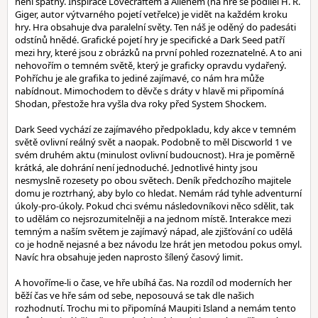
není špatný. Inspirace Lovecraftem a Alienem (na hře se podílel H. R.
Giger, autor výtvarného pojetí vetřelce) je vidět na každém kroku
hry. Hra obsahuje dva paralelní světy. Ten náš je oděný do padesáti
odstínů hnědé. Grafické pojetí hry je specifické a Dark Seed patří
mezi hry, které jsou z obrázků na první pohled rozeznatelné. A to ani
nehovořím o temném světě, který je graficky opravdu vydařený.
Pohříchu je ale grafika to jediné zajímavé, co nám hra může
nabídnout. Mimochodem to děvče s dráty v hlavě mi připomíná
Shodan, přestože hra vyšla dva roky před System Shockem.
Dark Seed vychází ze zajímavého předpokladu, kdy akce v temném
světě ovlivní reálný svět a naopak. Podobně to měl Discworld 1 ve
svém druhém aktu (minulost ovlivní budoucnost). Hra je poměrně
krátká, ale dohrání není jednoduché. Jednotlivé hinty jsou
nesmyslně rozesety po obou světech. Deník předchozího majitele
domu je roztrhaný, aby bylo co hledat. Nemám rád tyhle adventurní
úkoly-pro-úkoly. Pokud chci svému následovníkovi něco sdělit, tak
to udělám co nejsrozumitelněji a na jednom místě. Interakce mezi
temným a naším světem je zajímavý nápad, ale zjišťování co udělá
co je hodně nejasné a bez návodu lze hrát jen metodou pokus omyl.
Navíc hra obsahuje jeden naprosto šílený časový limit.
A hovoříme-li o čase, ve hře ubíhá čas. Na rozdíl od moderních her
běží čas ve hře sám od sebe, neposouvá se tak dle našich
rozhodnutí. Trochu mi to připomíná Maupiti Island a nemám tento