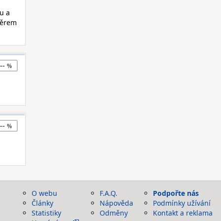
u a
měrem
--
--
O webu
F.A.Q.
Podpořte nás
Články
Nápověda
Podmínky užívání
Statistiky
Odměny
Kontakt a reklama