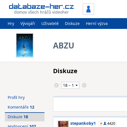
domov všech hráčů videoher
Hry
Vývojáři
Uživatelé
Diskuze
Herní výzva
ABZU
Diskuze
Profil hry
Komentáře
12
Diskuze
18
stepankoby1
4420
Hodnocení
107