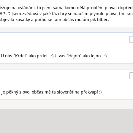
těžuje na ovládání, to jsem sama komu dělá problém plavat dopřed
 :D Jsem zvědavá v jaké fázi hry se naučím plynule plavat tím s
objevila kosatky a pořád se tam občas motám jak blbec.
: U nás "Krdel" ako prdel...:) U vás "Hejno" ako lejno...:)
l je pěkný slovo, občas mě ta slovenština překvapí :)