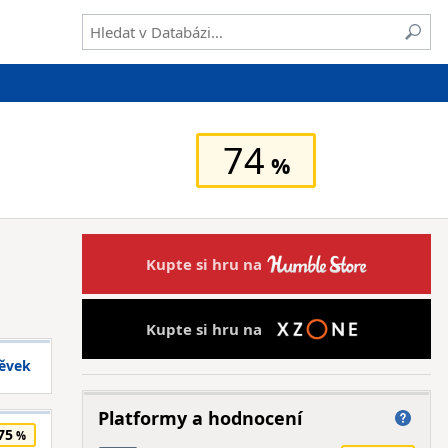
74
Kupte si hru na
Kupte si hru na
pěvek
Platformy a hodnocení
75