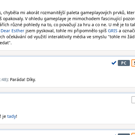
k, chyběla mi akorát rozmanitější paleta gameplayových prvků, kter
liš opakovaly. V ohledu gameplaye je mimochodem fascinující pozor
řích různé pohledy na to, co považují za hru a co ne. U mě je to ta
o
Dear Esther
jsem pyskoval, tohle mi připomnělo spíš
GRIS
a označi
ch očekávání od využití interaktivity média ve smyslu "tohle mi žá
edat".
PC
:48)
: Paráda! Díky.
ž je
tady
!