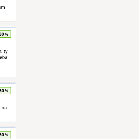
sem
80
, ty
řeba
80
c na
80