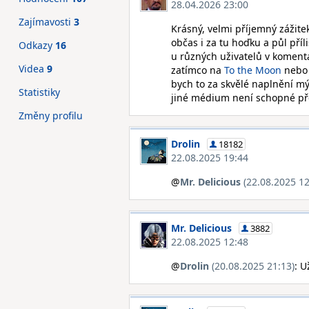
28.04.2026 23:00
Zajímavosti
3
Krásný, velmi příjemný zážite
občas i za tu hoďku a půl pří
Odkazy
16
u různých uživatelů v komentá
Videa
9
zatímco na
To the Moon
neb
bych to za skvělé naplnění mý
Statistiky
jiné médium není schopné př
Změny profilu
Drolin
18182
22.08.2025 19:44
@
Mr. Delicious
(22.08.2025 12
Mr. Delicious
3882
22.08.2025 12:48
@
Drolin
(20.08.2025 21:13)
: U