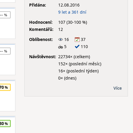
Přidána:
12.08.2016
9 let a 361 dní
--
Hodnocení:
107 (30-100 %)
Komentářů:
12
Oblíbenost:
16
37
5
110
--
Návštěvnost:
22734× (celkem)
152× (poslední měsíc)
16× (poslední týden)
0× (dnes)
70
Více
80