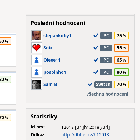
Poslední hodnocení
stepankoby1
75
PC
50
Snix
55
PC
Oleee11
65
PC
pospinho1
80
PC
80
Sam B
70
Switch
Všechna hodnocení
Statistiky
70
Id hry:
12018
Odkaz:
http://dbher.cz/h12018