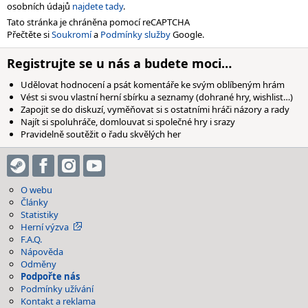
osobních údajů
najdete tady
.
Tato stránka je chráněna pomocí reCAPTCHA
Přečtěte si
Soukromí
a
Podmínky služby
Google.
Registrujte se u nás a budete moci…
Udělovat hodnocení a psát komentáře ke svým oblíbeným hrám
Vést si svou vlastní herní sbírku a seznamy (dohrané hry, wishlist…)
Zapojit se do diskuzí, vyměňovat si s ostatními hráči názory a rady
Najít si spoluhráče, domlouvat si společné hry i srazy
Pravidelně soutěžit o řadu skvělých her
O webu
Články
Statistiky
Herní výzva
F.A.Q.
Nápověda
Odměny
Podpořte nás
Podmínky užívání
Kontakt a reklama