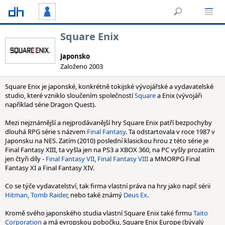
Square Enix
Japonsko
Založeno 2003
Square Enix je japonské, konkrétně tokijské vývojářské a vydavatelské
studio, které vzniklo sloučením společností
Square
a Enix (vývojáři
například série Dragon Quest).
Mezi nejznámější a nejprodávanější hry Square Enix patří bezpochyby
dlouhá RPG série s názvem
Final Fantasy
. Ta odstartovala v roce 1987 v
Japonsku na NES. Zatím (2010) poslední klasickou hrou z této série je
Final Fantasy XIII, ta vyšla jen na PS3 a XBOX 360, na PC vyšly prozatím
jen čtyři díly -
Final Fantasy VII
,
Final Fantasy VIII
a MMORPG Final
Fantasy XI a Final Fantasy XIV.
Co se týče vydavatelství, tak firma vlastní práva na hry jako např. sérii
Hitman
,
Tomb Raider
, nebo také známý
Deus Ex
.
Kromě svého japonského studia vlastní Square Enix také firmu
Taito
Corporation
a má evropskou pobočku, Square Enix Europe (bývalý