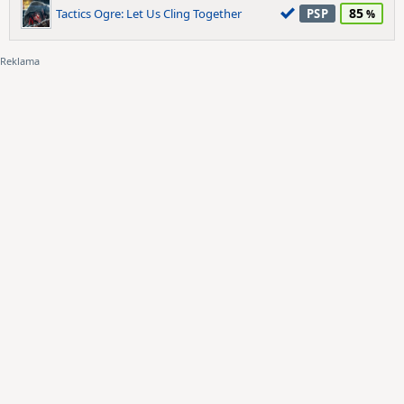
85
Tactics Ogre: Let Us Cling Together
PSP