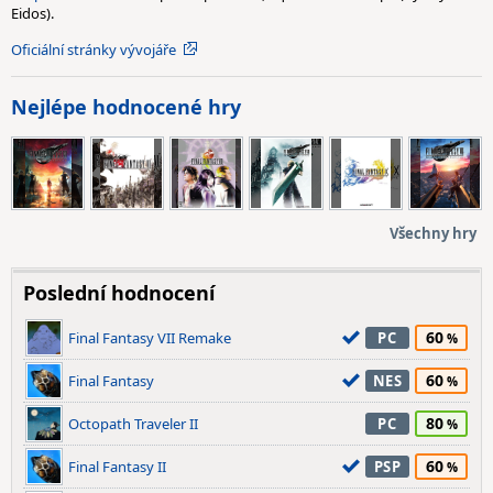
Eidos).
Oficiální stránky vývojáře
Nejlépe hodnocené hry
Všechny hry
Poslední hodnocení
60
Final Fantasy VII Remake
PC
60
Final Fantasy
NES
80
Octopath Traveler II
PC
60
Final Fantasy II
PSP